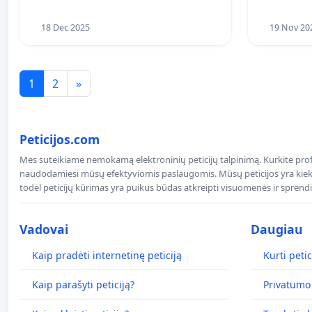
18 Dec 2025
19 Nov 20
1
2
»
Peticijos.com
Mes suteikiame nemokamą elektroninių peticijų talpinimą. Kurkite profe
naudodamiesi mūsų efektyviomis paslaugomis. Mūsų peticijos yra kiekv
todėl peticijų kūrimas yra puikus būdas atkreipti visuomenės ir spren
Vadovai
Daugiau
Kaip pradėti internetinę peticiją
Kurti petic
Kaip parašyti peticiją?
Privatumo 