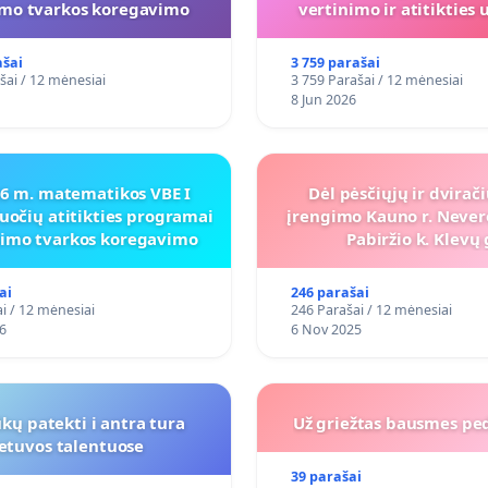
imo tvarkos koregavimo
vertinimo ir atitiktie
programai
ašai
3 759 parašai
šai / 12 mėnesiai
3 759 Parašai / 12 mėnesiai
8 Jun 2026
26 m. matematikos VBE I
Dėl pėsčiųjų ir dvirač
uočių atitikties programai
įrengimo Kauno r. Never
inimo tvarkos koregavimo
Pabiržio k. Klevų 
ai
246 parašai
i / 12 mėnesiai
246 Parašai / 12 mėnesiai
6
6 Nov 2025
kų patekti i antra tura
Už griežtas bausmes pe
ietuvos talentuose
39 parašai