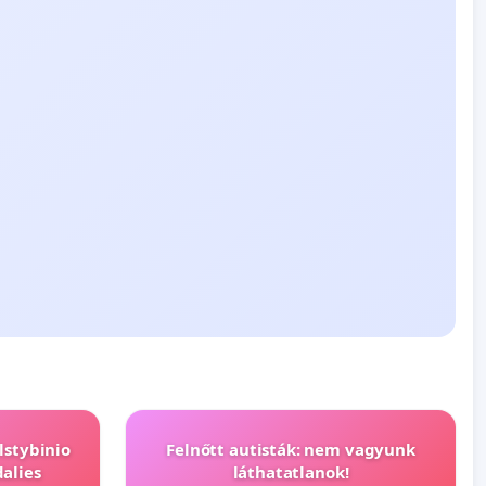
lstybinio
Felnőtt autisták: nem vagyunk
alies
láthatatlanok!