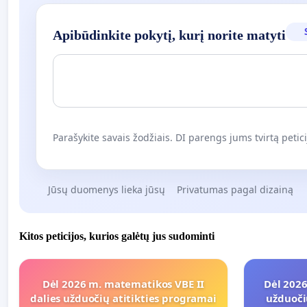
Apibūdinkite pokytį, kurį norite matyti
Parašykite savais žodžiais. DI parengs jums tvirtą petici
Jūsų duomenys lieka jūsų
Privatumas pagal dizainą
Kitos peticijos, kurios galėtų jus sudominti
Dėl 2026 m. matematikos VBE II
Dėl 2026
dalies užduočių atitikties programai
užduoči