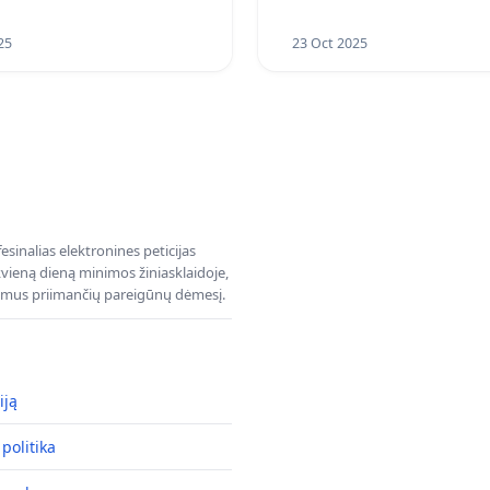
25
23 Oct 2025
sinalias elektronines peticijas
ieną dieną minimos žiniasklaidoje,
dimus priimančių pareigūnų dėmesį.
iją
politika