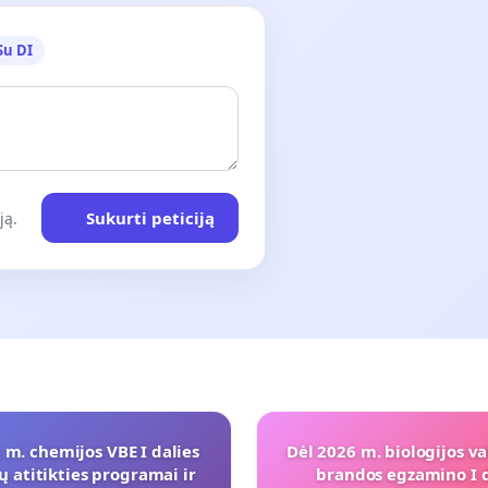
Su DI
Sukurti peticiją
ją.
 m. chemijos VBE I dalies
Dėl 2026 m. biologijos va
ų atitikties programai ir
brandos egzamino I d