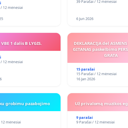
39 Parašai / 12 mėnesiai
i
 / 12 mėnesiai
25
6 Jun 2026
 VBE 1 dalis B LYGIS.
DEKLARACIJA del ASMEN
GITANAS paskelbimo PE
GRATA
i
 / 12 mėnesiai
15 parašai
15 Parašai / 12 mėnesiai
6
16 Jan 2026
iku grobimu pazabojimo
Už privalomą muzikos eg
9 parašai
/ 12 mėnesiai
9 Parašai / 12 mėnesiai