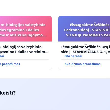
 m. biologijos valstybinio
Išsaugokime Šeškinės 
dos egzamino I dalies
Cedrono slėnį - STANEVIČI
mo ir atitikties ugdymo
VILNIUJE PAĖMIMO VIS
programai
POREIKIAMS (IŠPIRKIMO
PRITAIKYMO VIEŠAJAI 
. biologijos valstybinio
Išsaugokime Šeškinės Ozą 
FUNKCIJAI
zamino I dalies vertinimo
slėnį - STANEVIČIAUS G. 1, 
ies ugdymo programai
šai
PAĖMIMO VISUOMENĖS PO
884 parašai
(IŠPIRKIMO) IR JO PRITAI
o pranešimas
Skaidrumo pranešimas
VIEŠAJAI ŽELDYNŲ FUNKCIJ
keisti?