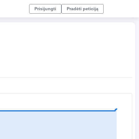
Prisijungti
Pradėti peticiją