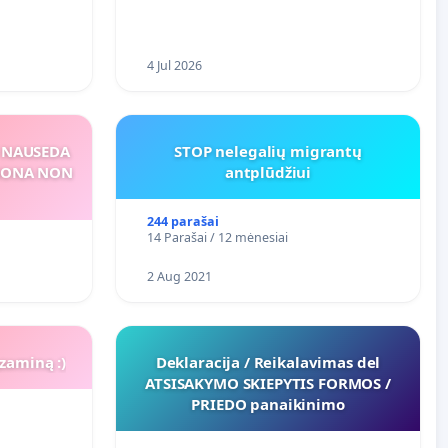
4 Jul 2026
S NAUSEDA
STOP nelegalių migrantų
RSONA NON
antplūdžiui
244 parašai
14 Parašai / 12 mėnesiai
2 Aug 2021
zaminą :)
Deklaracija / Reikalavimas del
ATSISAKYMO SKIEPYTIS FORMOS /
PRIEDO panaikinimo