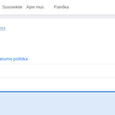
Susisiekite
Apie mus
Paieška
!!!
atumo politika