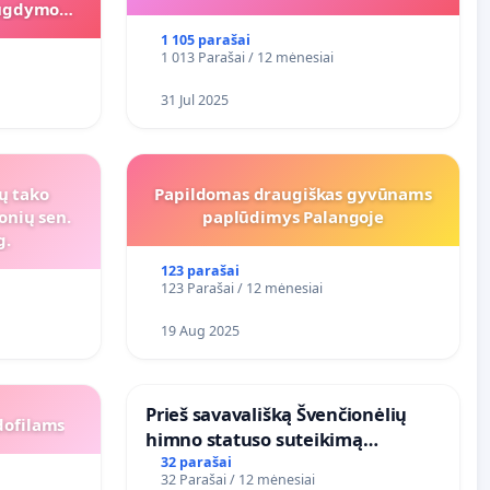
s ugdymo
1 105 parašai
1 013 Parašai / 12 mėnesiai
31 Jul 2025
ių tako
Papildomas draugiškas gyvūnams
onių sen.
paplūdimys Palangoje
g.
123 parašai
123 Parašai / 12 mėnesiai
19 Aug 2025
​Prieš savavališką Švenčionėlių
dofilams
himno statuso suteikimą
atlikėjos Živilės dainai
32 parašai
32 Parašai / 12 mėnesiai