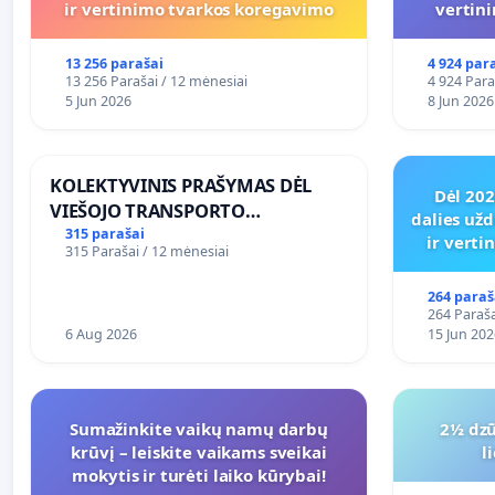
ir vertinimo tvarkos koregavimo
vertin
13 256 parašai
4 924 par
13 256 Parašai / 12 mėnesiai
4 924 Para
5 Jun 2026
8 Jun 2026
KOLEKTYVINIS PRAŠYMAS DĖL
Dėl 20
VIEŠOJO TRANSPORTO
dalies užd
SUSISIEKIMO GERINIMO
315 parašai
ir vert
315 Parašai / 12 mėnesiai
VOSYLIUKŲ KAIME
264 paraš
264 Paraša
6 Aug 2026
15 Jun 202
Sumažinkite vaikų namų darbų
2½ dzū
krūvį – leiskite vaikams sveikai
l
mokytis ir turėti laiko kūrybai!