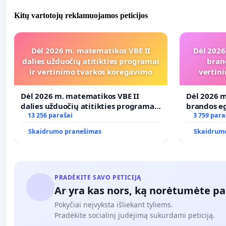
Kitų vartotojų reklamuojamos peticijos
Dėl 2026 m. matematikos VBE II
Dėl 2026
dalies užduočių atitikties programai
bran
ir vertinimo tvarkos koregavimo
vertini
Dėl 2026 m. matematikos VBE II
Dėl 2026 m
dalies užduočių atitikties programai
brandos eg
ir vertinimo tvarkos koregavimo
13 256 parašai
ir atitikt
3 759 para
Skaidrumo pranešimas
Skaidrum
PRADĖKITE SAVO PETICIJĄ
Ar yra kas nors, ką norėtumėte pa
Pokyčiai neįvyksta išliekant tyliems.
Pradėkite socialinį judėjimą sukurdami peticiją.