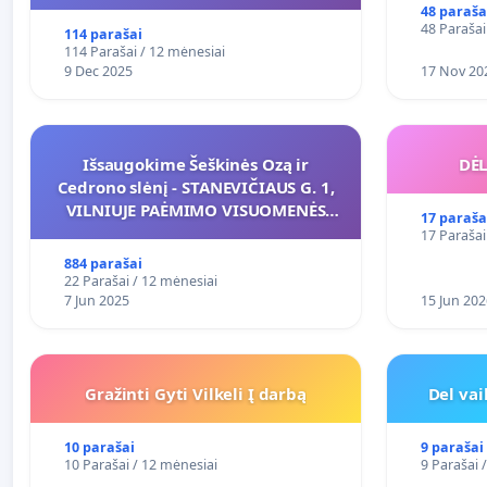
48 paraša
48 Parašai
114 parašai
114 Parašai / 12 mėnesiai
9 Dec 2025
17 Nov 20
Išsaugokime Šeškinės Ozą ir
DĖL
Cedrono slėnį - STANEVIČIAUS G. 1,
VILNIUJE PAĖMIMO VISUOMENĖS
17 paraša
POREIKIAMS (IŠPIRKIMO) IR JO
17 Parašai
PRITAIKYMO VIEŠAJAI ŽELDYNŲ
884 parašai
FUNKCIJAI
22 Parašai / 12 mėnesiai
7 Jun 2025
15 Jun 202
Gražinti Gyti Vilkeli Į darbą
Del va
10 parašai
9 parašai
10 Parašai / 12 mėnesiai
9 Parašai 