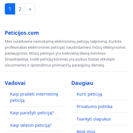
1
2
»
Peticijos.com
Mes suteikiame nemokamą elektroninių peticijų talpinimą. Kurkite
profesinalias elektronines peticijas naudodamiesi mūsų efektyviomis
paslaugomis. Mūsų peticijos yra kiekvieną dieną minimos
žiniasklaidoje, todėl peticijų kūrimas yra puikus būdas atkreipti
visuomenės ir sprendimus priimančių pareigūnų dėmesį.
Vadovai
Daugiau
Kaip pradėti internetinę
Kurti peticiją
peticiją
Privatumo politika
Kaip parašyti peticiją?
Tvarkyti slapukus
Kaip skleisti peticiją?
Apie mus