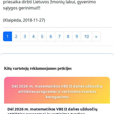
priesaika dirbti Lietuvos žmonių labui, gyvenimo
sąlygos gerinimui!!!
(Klaipėda, 2018-11-27)
1
2
3
4
5
6
7
8
9
10
»
Kitų vartotojų reklamuojamos peticijos
Dėl 2026 m. matematikos VBE II dalies užduočių
atitikties programai ir vertinimo tvarkos
koregavimo
Dėl 2026 m. matematikos VBE II dalies užduočių
atitikties programai ir vertinimo tvarkos