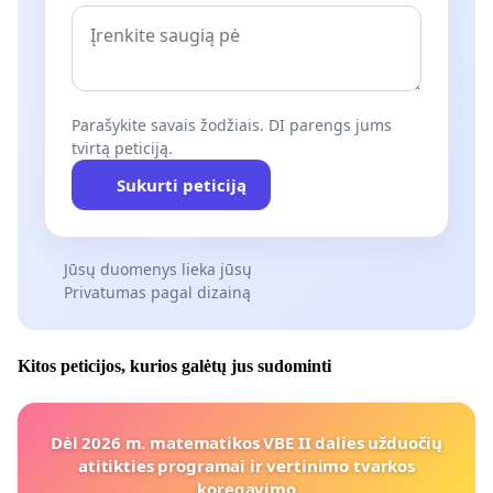
Parašykite savais žodžiais. DI parengs jums
tvirtą peticiją.
Sukurti peticiją
Jūsų duomenys lieka jūsų
Privatumas pagal dizainą
Kitos peticijos, kurios galėtų jus sudominti
Dėl 2026 m. matematikos VBE II dalies užduočių
atitikties programai ir vertinimo tvarkos
koregavimo