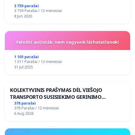
3 759 parašai
3 759 Parašai / 12 mėnesiai
8 Jun 2026
Felnőtt autisták: nem vagyunk láthatatlanok!
1 105 parašai
1 011 Parašai / 12 mėnesiai
31 Jul 2025
KOLEKTYVINIS PRAŠYMAS DĖL VIEŠOJO
TRANSPORTO SUSISIEKIMO GERINIMO
VOSYLIUKŲ KAIME
378 parašai
378 Parašai / 12 mėnesiai
6 Aug 2026