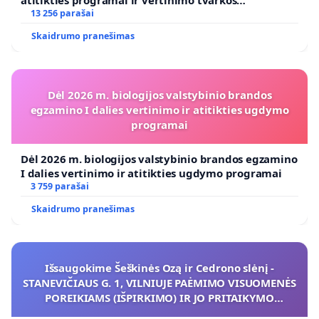
koregavimo
13 256 parašai
Skaidrumo pranešimas
Dėl 2026 m. biologijos valstybinio brandos
egzamino I dalies vertinimo ir atitikties ugdymo
programai
Dėl 2026 m. biologijos valstybinio brandos egzamino
I dalies vertinimo ir atitikties ugdymo programai
3 759 parašai
Skaidrumo pranešimas
Išsaugokime Šeškinės Ozą ir Cedrono slėnį -
STANEVIČIAUS G. 1, VILNIUJE PAĖMIMO VISUOMENĖS
POREIKIAMS (IŠPIRKIMO) IR JO PRITAIKYMO
VIEŠAJAI ŽELDYNŲ FUNKCIJAI