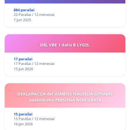
VIEŠAJAI ŽELDYNŲ FUNKCIJAI
884 parašai
22 Parašai / 12 mėnesiai
7 Jun 2025
DĖL VBE 1 dalis B LYGIS.
17 parašai
17 Parašai / 12 mėnesiai
15 Jun 2026
DEKLARACIJA del ASMENS NAUSEDA GITANAS
paskelbimo PERSONA NON GRATA
15 parašai
15 Parašai / 12 mėnesiai
16 Jan 2026