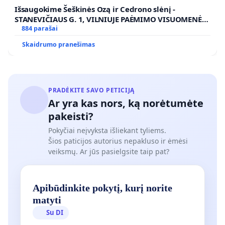
Išsaugokime Šeškinės Ozą ir Cedrono slėnį -
STANEVIČIAUS G. 1, VILNIUJE PAĖMIMO VISUOMENĖS
POREIKIAMS (IŠPIRKIMO) IR JO PRITAIKYMO VIEŠAJAI
884 parašai
ŽELDYNŲ FUNKCIJAI
Skaidrumo pranešimas
PRADĖKITE SAVO PETICIJĄ
Ar yra kas nors, ką norėtumėte
pakeisti?
Pokyčiai neįvyksta išliekant tyliems.
Šios paticijos autorius nepakluso ir ėmėsi
veiksmų. Ar jūs pasielgsite taip pat?
Apibūdinkite pokytį, kurį norite
matyti
Su DI