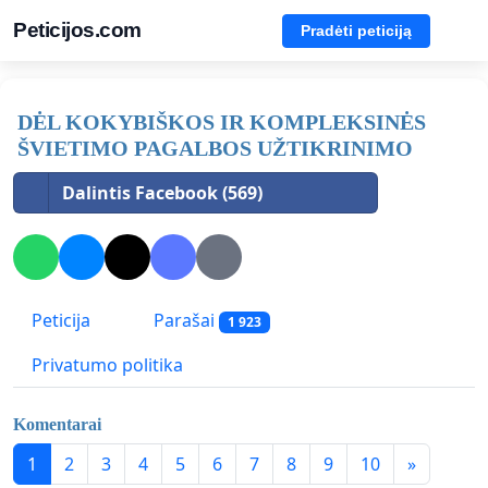
Peticijos.com
Pradėti peticiją
DĖL KOKYBIŠKOS IR KOMPLEKSINĖS
ŠVIETIMO PAGALBOS UŽTIKRINIMO
Dalintis Facebook (569)
Peticija
Parašai
1 923
Privatumo politika
Komentarai
1
2
3
4
5
6
7
8
9
10
»