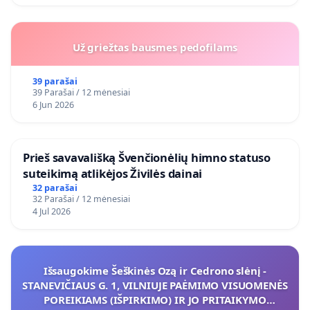
Už griežtas bausmes pedofilams
39 parašai
39 Parašai / 12 mėnesiai
6 Jun 2026
​Prieš savavališką Švenčionėlių himno statuso
suteikimą atlikėjos Živilės dainai
32 parašai
32 Parašai / 12 mėnesiai
4 Jul 2026
Išsaugokime Šeškinės Ozą ir Cedrono slėnį -
STANEVIČIAUS G. 1, VILNIUJE PAĖMIMO VISUOMENĖS
POREIKIAMS (IŠPIRKIMO) IR JO PRITAIKYMO