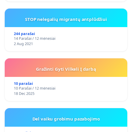
STOP nelegalių migrantų antplūdžiui
244 parašai
14 Parašai / 12 mėnesiai
2 Aug 2021
Gražinti Gyti Vilkeli Į darbą
10 parašai
10 Parašai / 12 mėnesiai
18 Dec 2025
Del vaiku grobimu pazabojimo