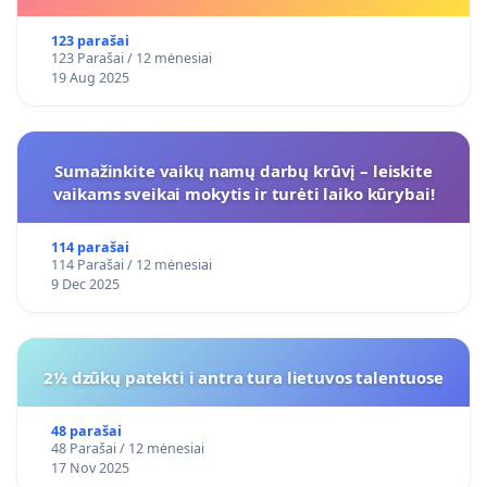
123 parašai
123 Parašai / 12 mėnesiai
19 Aug 2025
Sumažinkite vaikų namų darbų krūvį – leiskite
vaikams sveikai mokytis ir turėti laiko kūrybai!
114 parašai
114 Parašai / 12 mėnesiai
9 Dec 2025
2½ dzūkų patekti i antra tura lietuvos talentuose
48 parašai
48 Parašai / 12 mėnesiai
17 Nov 2025