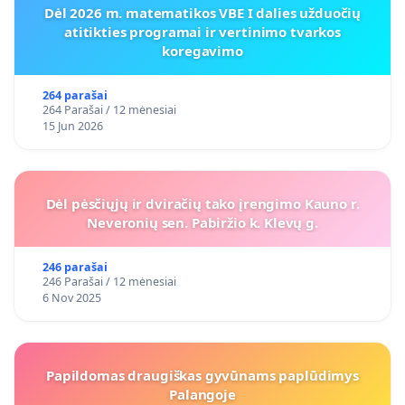
Dėl 2026 m. matematikos VBE I dalies užduočių
atitikties programai ir vertinimo tvarkos
koregavimo
264 parašai
264 Parašai / 12 mėnesiai
15 Jun 2026
Dėl pėsčiųjų ir dviračių tako įrengimo Kauno r.
Neveronių sen. Pabiržio k. Klevų g.
246 parašai
246 Parašai / 12 mėnesiai
6 Nov 2025
Papildomas draugiškas gyvūnams paplūdimys
Palangoje