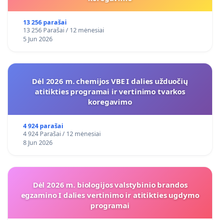
13 256 parašai
13 256 Parašai / 12 mėnesiai
5 Jun 2026
Dėl 2026 m. chemijos VBE I dalies užduočių
atitikties programai ir vertinimo tvarkos
koregavimo
4 924 parašai
4 924 Parašai / 12 mėnesiai
8 Jun 2026
Dėl 2026 m. biologijos valstybinio brandos
egzamino I dalies vertinimo ir atitikties ugdymo
programai