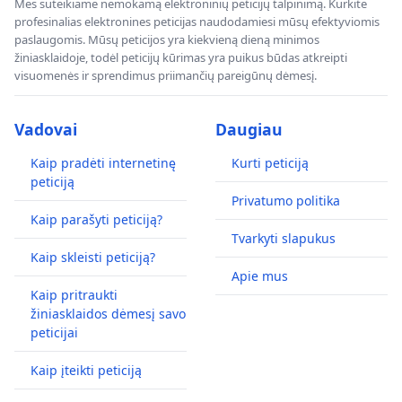
Mes suteikiame nemokamą elektroninių peticijų talpinimą. Kurkite
profesinalias elektronines peticijas naudodamiesi mūsų efektyviomis
paslaugomis. Mūsų peticijos yra kiekvieną dieną minimos
žiniasklaidoje, todėl peticijų kūrimas yra puikus būdas atkreipti
visuomenės ir sprendimus priimančių pareigūnų dėmesį.
Vadovai
Daugiau
Kaip pradėti internetinę
Kurti peticiją
peticiją
Privatumo politika
Kaip parašyti peticiją?
Tvarkyti slapukus
Kaip skleisti peticiją?
Apie mus
Kaip pritraukti
žiniasklaidos dėmesį savo
peticijai
Kaip įteikti peticiją