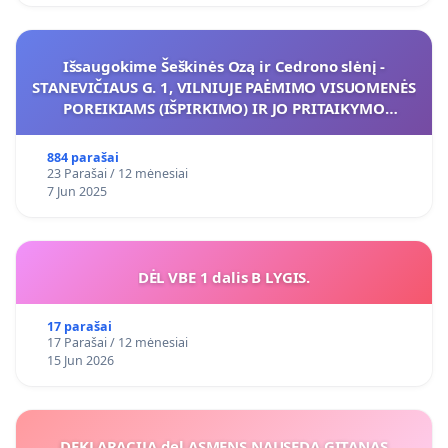
Išsaugokime Šeškinės Ozą ir Cedrono slėnį -
STANEVIČIAUS G. 1, VILNIUJE PAĖMIMO VISUOMENĖS
POREIKIAMS (IŠPIRKIMO) IR JO PRITAIKYMO
VIEŠAJAI ŽELDYNŲ FUNKCIJAI
884 parašai
23 Parašai / 12 mėnesiai
7 Jun 2025
DĖL VBE 1 dalis B LYGIS.
17 parašai
17 Parašai / 12 mėnesiai
15 Jun 2026
DEKLARACIJA del ASMENS NAUSEDA GITANAS