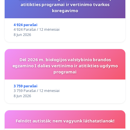
atitikties programai ir vertinimo tvarkos
koregavimo
4 924 parašai
4 924 Parašai / 12 mėnesiai
8 Jun 2026
Dėl 2026 m. biologijos valstybinio brandos
egzamino I dalies vertinimo ir atitikties ugdymo
programai
3 759 parašai
3 759 Parašai / 12 mėnesiai
8 Jun 2026
Felnőtt autisták: nem vagyunk láthatatlanok!