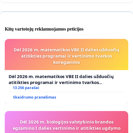
Kitų vartotojų reklamuojamos peticijos
Dėl 2026 m. matematikos VBE II dalies užduočių
atitikties programai ir vertinimo tvarkos
koregavimo
Dėl 2026 m. matematikos VBE II dalies užduočių
atitikties programai ir vertinimo tvarkos
koregavimo
13 256 parašai
Skaidrumo pranešimas
Dėl 2026 m. biologijos valstybinio brandos
egzamino I dalies vertinimo ir atitikties ugdymo