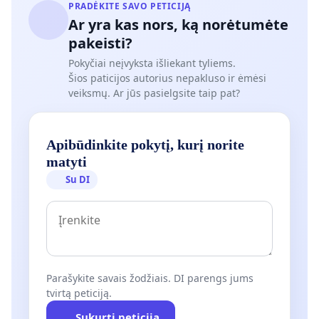
PRADĖKITE SAVO PETICIJĄ
Ar yra kas nors, ką norėtumėte
pakeisti?
Pokyčiai neįvyksta išliekant tyliems.
Šios paticijos autorius nepakluso ir ėmėsi
veiksmų. Ar jūs pasielgsite taip pat?
Apibūdinkite pokytį, kurį norite
matyti
Su DI
Parašykite savais žodžiais. DI parengs jums
tvirtą peticiją.
Sukurti peticiją