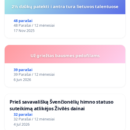
2½ dzūkų patekti i antra tura lietuvos talentuose
48 parašai
48 Parašai / 12 mėnesiai
17 Nov 2025
Už griežtas bausmes pedofilams
39 parašai
39 Parašai / 12 mėnesiai
6 Jun 2026
​Prieš savavališką Švenčionėlių himno statuso
suteikimą atlikėjos Živilės dainai
32 parašai
32 Parašai / 12 mėnesiai
4 Jul 2026