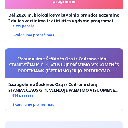
programai
Dėl 2026 m. biologijos valstybinio brandos egzamino
I dalies vertinimo ir atitikties ugdymo programai
3 759 parašai
Skaidrumo pranešimas
Išsaugokime Šeškinės Ozą ir Cedrono slėnį -
STANEVIČIAUS G. 1, VILNIUJE PAĖMIMO VISUOMENĖS
POREIKIAMS (IŠPIRKIMO) IR JO PRITAIKYMO
VIEŠAJAI ŽELDYNŲ FUNKCIJAI
Išsaugokime Šeškinės Ozą ir Cedrono slėnį -
STANEVIČIAUS G. 1, VILNIUJE PAĖMIMO VISUOMENĖS
POREIKIAMS (IŠPIRKIMO) IR JO PRITAIKYMO VIEŠAJAI
884 parašai
ŽELDYNŲ FUNKCIJAI
Skaidrumo pranešimas