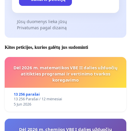
Jūsų duomenys lieka jūsų
Privatumas pagal dizainą
Kitos peticijos, kurios galėtų jus sudominti
Dėl 2026 m. matematikos VBE II dalies užduočių
atitikties programai ir vertinimo tvarkos
koregavimo
13 256 parašai
13 256 Parašai / 12 mėnesiai
5 Jun 2026
Dėl 2026 m. chemijos VBE I dalies užduočių