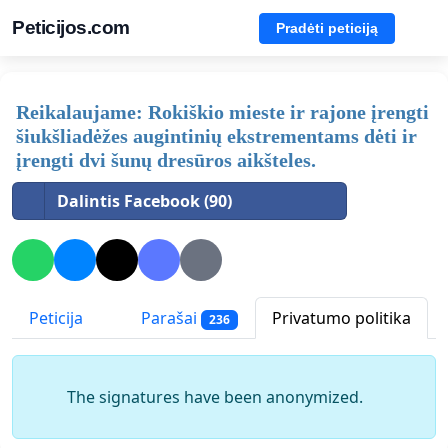
Peticijos.com
Pradėti peticiją
Reikalaujame: Rokiškio mieste ir rajone įrengti
šiukšliadėžes augintinių ekstrementams dėti ir
įrengti dvi šunų dresūros aikšteles.
Dalintis Facebook (90)
Peticija
Parašai
Privatumo politika
236
The signatures have been anonymized.