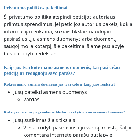
Privatumo politikos pakeitimai
Ši privatumo politika atspindi peticijos autoriaus
priimtus sprendimus. Jei peticijos autorius pakeis, kokia
informacija renkama, kokiais tikslais naudojami
pasirašiusiųjų asmens duomenys arba duomenų
saugojimo laikotarpį, šie pakeitimai šiame puslapyje
bus parodyti nedelsiant.
Kaip jūs tvarkote mano asmens duomenis, kai pasirašau
peticiją ar redaguoju savo parašą?
Kokius mano asmens duomenis jūs tvarkote ir kaip juos renkate?
Jūsų pateikti asmens duomenys
Vardas
Koks yra teisinis pagrindas ir tikslai tvarkyti mano asmens duomenis?
Jūsų sutikimas šiais tikslais:
Viešai rodyti pasirašiusiojo vardą, miestą, šalį ir
komentarą internete parašų puslapyje.