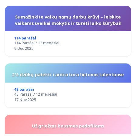
Sumažinkite vaikų namų darbų krūvį – leiskite
vaikams sveikai mokytis ir turėti laiko kūrybai!
114 parašai
114 Parašai / 12 mėnesiai
9 Dec 2025
2½ dzūkų patekti i antra tura lietuvos talentuose
48 parašai
48 Parašai / 12 mėnesiai
17 Nov 2025
Už griežtas bausmes pedofilams