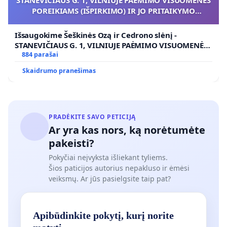
STANEVIČIAUS G. 1, VILNIUJE PAĖMIMO VISUOMENĖS
POREIKIAMS (IŠPIRKIMO) IR JO PRITAIKYMO
VIEŠAJAI ŽELDYNŲ FUNKCIJAI
Išsaugokime Šeškinės Ozą ir Cedrono slėnį -
STANEVIČIAUS G. 1, VILNIUJE PAĖMIMO VISUOMENĖS
POREIKIAMS (IŠPIRKIMO) IR JO PRITAIKYMO VIEŠAJAI
884 parašai
ŽELDYNŲ FUNKCIJAI
Skaidrumo pranešimas
PRADĖKITE SAVO PETICIJĄ
Ar yra kas nors, ką norėtumėte
pakeisti?
Pokyčiai neįvyksta išliekant tyliems.
Šios paticijos autorius nepakluso ir ėmėsi
veiksmų. Ar jūs pasielgsite taip pat?
Apibūdinkite pokytį, kurį norite