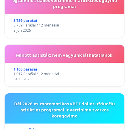
egzamino I dalies vertinimo ir atitikties ugdymo
programai
3 759 parašai
3 759 Parašai / 12 mėnesiai
8 Jun 2026
Felnőtt autisták: nem vagyunk láthatatlanok!
1 105 parašai
1 017 Parašai / 12 mėnesiai
31 Jul 2025
Dėl 2026 m. matematikos VBE I dalies užduočių
atitikties programai ir vertinimo tvarkos
koregavimo