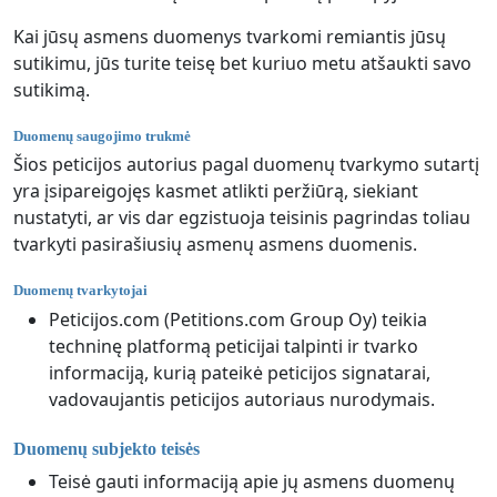
Kai jūsų asmens duomenys tvarkomi remiantis jūsų
sutikimu, jūs turite teisę bet kuriuo metu atšaukti savo
sutikimą.
Duomenų saugojimo trukmė
Šios peticijos autorius pagal duomenų tvarkymo sutartį
yra įsipareigojęs kasmet atlikti peržiūrą, siekiant
nustatyti, ar vis dar egzistuoja teisinis pagrindas toliau
tvarkyti pasirašiusių asmenų asmens duomenis.
Duomenų tvarkytojai
Peticijos.com (Petitions.com Group Oy) teikia
techninę platformą peticijai talpinti ir tvarko
informaciją, kurią pateikė peticijos signatarai,
vadovaujantis peticijos autoriaus nurodymais.
Duomenų subjekto teisės
Teisė gauti informaciją apie jų asmens duomenų