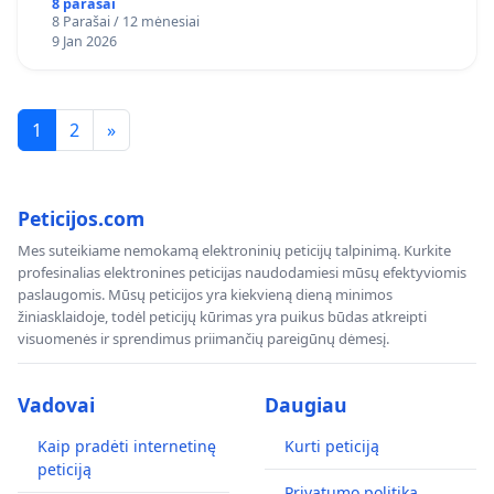
8 parašai
8 Parašai / 12 mėnesiai
9 Jan 2026
1
2
»
Peticijos.com
Mes suteikiame nemokamą elektroninių peticijų talpinimą. Kurkite
profesinalias elektronines peticijas naudodamiesi mūsų efektyviomis
paslaugomis. Mūsų peticijos yra kiekvieną dieną minimos
žiniasklaidoje, todėl peticijų kūrimas yra puikus būdas atkreipti
visuomenės ir sprendimus priimančių pareigūnų dėmesį.
Vadovai
Daugiau
Kaip pradėti internetinę
Kurti peticiją
peticiją
Privatumo politika