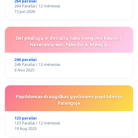
264 parašai
264 Parašai / 12 mėnesiai
15 Jun 2026
Dėl pėsčiųjų ir dviračių tako įrengimo Kauno r.
Neveronių sen. Pabiržio k. Klevų g.
246 parašai
246 Parašai / 12 mėnesiai
6 Nov 2025
Papildomas draugiškas gyvūnams paplūdimys
Palangoje
123 parašai
123 Parašai / 12 mėnesiai
19 Aug 2025