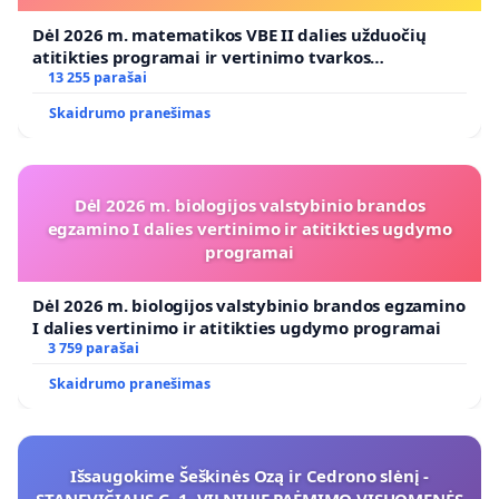
Dėl 2026 m. matematikos VBE II dalies užduočių
atitikties programai ir vertinimo tvarkos
koregavimo
13 255 parašai
Skaidrumo pranešimas
Dėl 2026 m. biologijos valstybinio brandos
egzamino I dalies vertinimo ir atitikties ugdymo
programai
Dėl 2026 m. biologijos valstybinio brandos egzamino
I dalies vertinimo ir atitikties ugdymo programai
3 759 parašai
Skaidrumo pranešimas
Išsaugokime Šeškinės Ozą ir Cedrono slėnį -