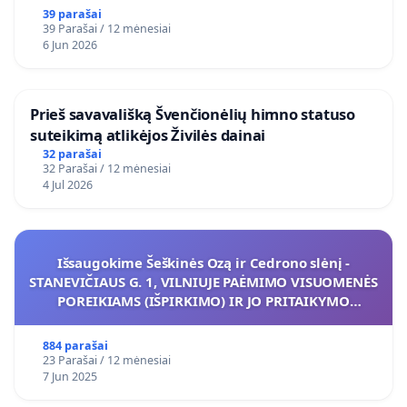
39 parašai
39 Parašai / 12 mėnesiai
6 Jun 2026
​Prieš savavališką Švenčionėlių himno statuso
suteikimą atlikėjos Živilės dainai
32 parašai
32 Parašai / 12 mėnesiai
4 Jul 2026
Išsaugokime Šeškinės Ozą ir Cedrono slėnį -
STANEVIČIAUS G. 1, VILNIUJE PAĖMIMO VISUOMENĖS
POREIKIAMS (IŠPIRKIMO) IR JO PRITAIKYMO
VIEŠAJAI ŽELDYNŲ FUNKCIJAI
884 parašai
23 Parašai / 12 mėnesiai
7 Jun 2025