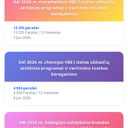
Dėl 2026 m. matematikos VBE II dalies užduočių
atitikties programai ir vertinimo tvarkos
koregavimo
13 255 parašai
13 255 Parašai / 12 mėnesiai
5 Jun 2026
Dėl 2026 m. chemijos VBE I dalies užduočių
atitikties programai ir vertinimo tvarkos
koregavimo
4 924 parašai
4 924 Parašai / 12 mėnesiai
8 Jun 2026
Dėl 2026 m. biologijos valstybinio brandos