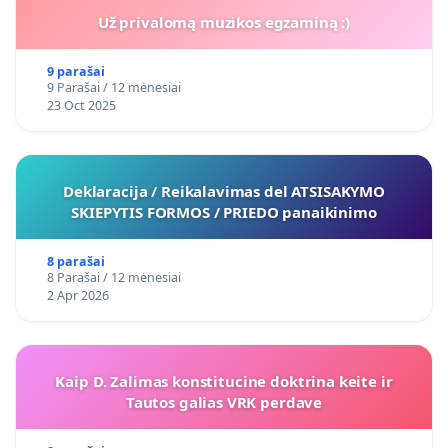
Už privalomą muzikos egzaminą :)
9 parašai
9 Parašai / 12 mėnesiai
23 Oct 2025
Deklaracija / Reikalavimas del ATSISAKYMO
SKIEPYTIS FORMOS / PRIEDO panaikinimo
8 parašai
8 Parašai / 12 mėnesiai
2 Apr 2026
Kaip D. Zalimas konstitucine doktrina keite ir
Tautos galias VRK perdave