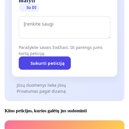
matyti
Su DI
Parašykite savais žodžiais. DI parengs jums
tvirtą peticiją.
Sukurti peticiją
Jūsų duomenys lieka jūsų
Privatumas pagal dizainą
Kitos peticijos, kurios galėtų jus sudominti