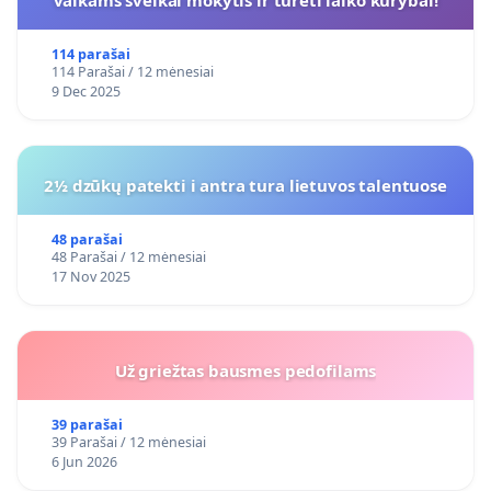
vaikams sveikai mokytis ir turėti laiko kūrybai!
114 parašai
114 Parašai / 12 mėnesiai
9 Dec 2025
2½ dzūkų patekti i antra tura lietuvos talentuose
48 parašai
48 Parašai / 12 mėnesiai
17 Nov 2025
Už griežtas bausmes pedofilams
39 parašai
39 Parašai / 12 mėnesiai
6 Jun 2026