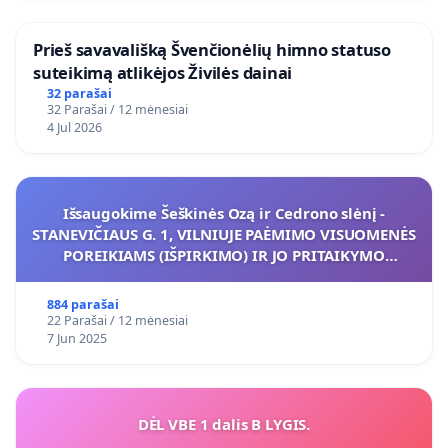
​Prieš savavališką Švenčionėlių himno statuso
suteikimą atlikėjos Živilės dainai
32 parašai
32 Parašai / 12 mėnesiai
4 Jul 2026
Išsaugokime Šeškinės Ozą ir Cedrono slėnį -
STANEVIČIAUS G. 1, VILNIUJE PAĖMIMO VISUOMENĖS
POREIKIAMS (IŠPIRKIMO) IR JO PRITAIKYMO
VIEŠAJAI ŽELDYNŲ FUNKCIJAI
884 parašai
22 Parašai / 12 mėnesiai
7 Jun 2025
DĖL VBE 1 dalis B LYGIS.