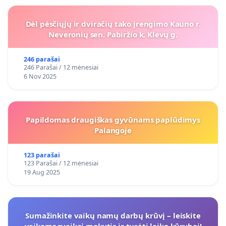
Dėl pėsčiųjų ir dviračių tako įrengimo Kauno r.
Neveronių sen. Pabiržio k. Klevų g.
246 parašai
246 Parašai / 12 mėnesiai
6 Nov 2025
Papildomas draugiškas gyvūnams paplūdimys
Palangoje
123 parašai
123 Parašai / 12 mėnesiai
19 Aug 2025
Sumažinkite vaikų namų darbų krūvį – leiskite