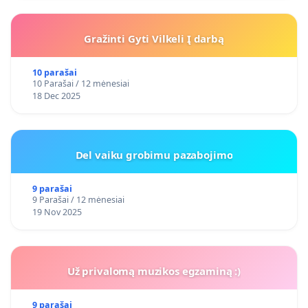
Gražinti Gyti Vilkeli Į darbą
10 parašai
10 Parašai / 12 mėnesiai
18 Dec 2025
Del vaiku grobimu pazabojimo
9 parašai
9 Parašai / 12 mėnesiai
19 Nov 2025
Už privalomą muzikos egzaminą :)
9 parašai