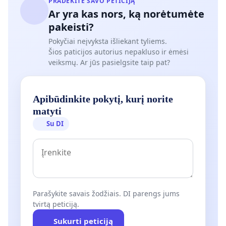
PRADĖKITE SAVO PETICIJĄ
Ar yra kas nors, ką norėtumėte
pakeisti?
Pokyčiai neįvyksta išliekant tyliems.
Šios paticijos autorius nepakluso ir ėmėsi
veiksmų. Ar jūs pasielgsite taip pat?
Apibūdinkite pokytį, kurį norite
matyti
Su DI
Parašykite savais žodžiais. DI parengs jums
tvirtą peticiją.
Sukurti peticiją