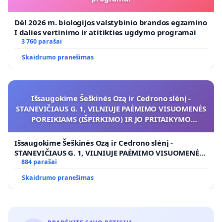
Dėl 2026 m. biologijos valstybinio brandos egzamino
I dalies vertinimo ir atitikties ugdymo programai
3 760 parašai
Skaidrumo pranešimas
Išsaugokime Šeškinės Ozą ir Cedrono slėnį -
STANEVIČIAUS G. 1, VILNIUJE PAĖMIMO VISUOMENĖS
POREIKIAMS (IŠPIRKIMO) IR JO PRITAIKYMO
VIEŠAJAI ŽELDYNŲ FUNKCIJAI
Išsaugokime Šeškinės Ozą ir Cedrono slėnį -
STANEVIČIAUS G. 1, VILNIUJE PAĖMIMO VISUOMENĖS
POREIKIAMS (IŠPIRKIMO) IR JO PRITAIKYMO VIEŠAJAI
884 parašai
ŽELDYNŲ FUNKCIJAI
Skaidrumo pranešimas