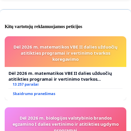
Kitų vartotojų reklamuojamos peticijos
Dėl 2026 m. matematikos VBE II dalies užduočių
atitikties programai ir vertinimo tvarkos
koregavimo
Dėl 2026 m. matematikos VBE II dalies užduočių
atitikties programai ir vertinimo tvarkos
koregavimo
13 257 parašai
Skaidrumo pranešimas
Dėl 2026 m. biologijos valstybinio brandos
egzamino I dalies vertinimo ir atitikties ugdymo
programai