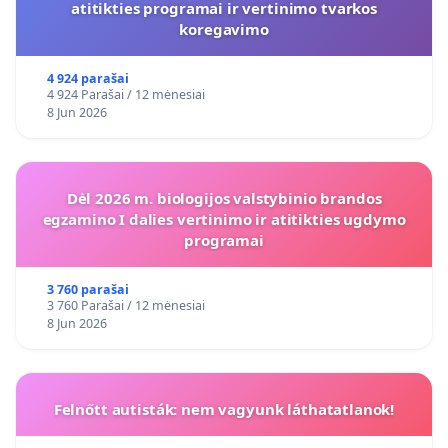
atitikties programai ir vertinimo tvarkos
koregavimo
4 924 parašai
4 924 Parašai / 12 mėnesiai
8 Jun 2026
Dėl 2026 m. biologijos valstybinio brandos
egzamino I dalies vertinimo ir atitikties ugdymo
programai
3 760 parašai
3 760 Parašai / 12 mėnesiai
8 Jun 2026
Felnőtt autisták: nem vagyunk láthatatlanok!