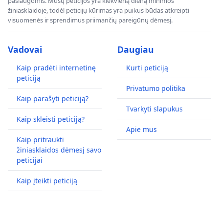
paslaugomis. Mūsų peticijos yra kiekvieną dieną minimos
žiniasklaidoje, todėl peticijų kūrimas yra puikus būdas atkreipti
visuomenės ir sprendimus priimančių pareigūnų dėmesį.
Vadovai
Daugiau
Kaip pradėti internetinę
Kurti peticiją
peticiją
Privatumo politika
Kaip parašyti peticiją?
Tvarkyti slapukus
Kaip skleisti peticiją?
Apie mus
Kaip pritraukti
žiniasklaidos dėmesį savo
peticijai
Kaip įteikti peticiją