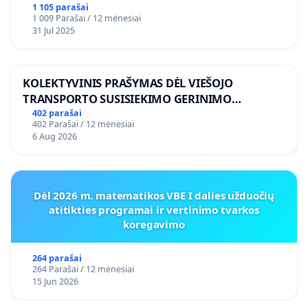
1 105 parašai
1 009 Parašai / 12 mėnesiai
31 Jul 2025
KOLEKTYVINIS PRAŠYMAS DĖL VIEŠOJO
TRANSPORTO SUSISIEKIMO GERINIMO
VOSYLIUKŲ KAIME
402 parašai
402 Parašai / 12 mėnesiai
6 Aug 2026
Dėl 2026 m. matematikos VBE I dalies užduočių
atitikties programai ir vertinimo tvarkos
koregavimo
264 parašai
264 Parašai / 12 mėnesiai
15 Jun 2026