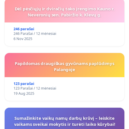
Dėl pėsčiųjų ir dviračių tako įrengimo Kauno r.
Neveronių sen. Pabiržio k. Klevų g.
246 parašai
246 Parašai / 12 mėnesiai
6 Nov 2025
Papildomas draugiškas gyvūnams paplūdimys
Palangoje
123 parašai
123 Parašai / 12 mėnesiai
19 Aug 2025
Sumažinkite vaikų namų darbų krūvį – leiskite
vaikams sveikai mokytis ir turėti laiko kūrybai!