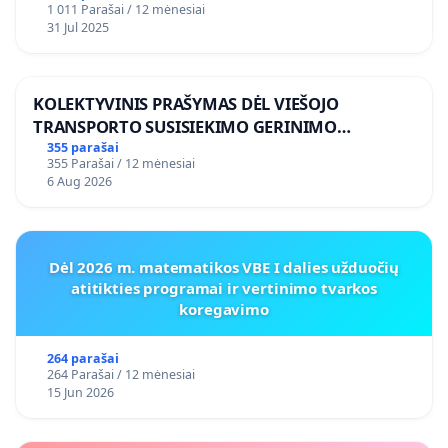
1 011 Parašai / 12 mėnesiai
31 Jul 2025
KOLEKTYVINIS PRAŠYMAS DĖL VIEŠOJO
TRANSPORTO SUSISIEKIMO GERINIMO
VOSYLIUKŲ KAIME
355 parašai
355 Parašai / 12 mėnesiai
6 Aug 2026
Dėl 2026 m. matematikos VBE I dalies užduočių
atitikties programai ir vertinimo tvarkos
koregavimo
264 parašai
264 Parašai / 12 mėnesiai
15 Jun 2026