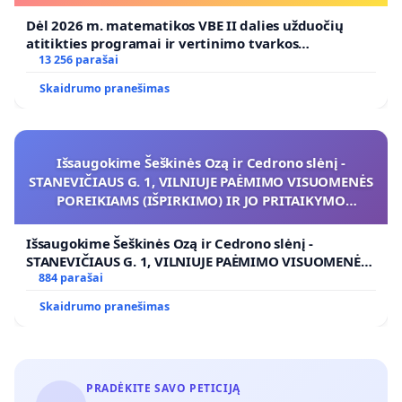
Dėl 2026 m. matematikos VBE II dalies užduočių
atitikties programai ir vertinimo tvarkos
koregavimo
13 256 parašai
Skaidrumo pranešimas
Išsaugokime Šeškinės Ozą ir Cedrono slėnį -
STANEVIČIAUS G. 1, VILNIUJE PAĖMIMO VISUOMENĖS
POREIKIAMS (IŠPIRKIMO) IR JO PRITAIKYMO
VIEŠAJAI ŽELDYNŲ FUNKCIJAI
Išsaugokime Šeškinės Ozą ir Cedrono slėnį -
STANEVIČIAUS G. 1, VILNIUJE PAĖMIMO VISUOMENĖS
POREIKIAMS (IŠPIRKIMO) IR JO PRITAIKYMO VIEŠAJAI
884 parašai
ŽELDYNŲ FUNKCIJAI
Skaidrumo pranešimas
PRADĖKITE SAVO PETICIJĄ