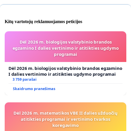
Kitų vartotojų reklamuojamos peticijos
Dėl 2026 m. biologijos valstybinio brandos
egzamino I dalies vertinimo ir atitikties ugdymo
programai
Dėl 2026 m. biologijos valstybinio brandos egzamino
I dalies vertinimo ir atitikties ugdymo programai
3 759 parašai
Skaidrumo pranešimas
Dėl 2026 m. matematikos VBE II dalies užduočių
atitikties programai ir vertinimo tvarkos
koregavimo