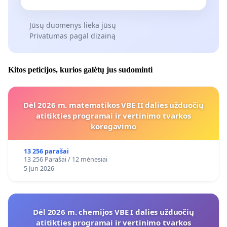
Jūsų duomenys lieka jūsų
Privatumas pagal dizainą
Kitos peticijos, kurios galėtų jus sudominti
Dėl 2026 m. matematikos VBE II dalies užduočių
atitikties programai ir vertinimo tvarkos
koregavimo
13 256 parašai
13 256 Parašai / 12 mėnesiai
5 Jun 2026
Dėl 2026 m. chemijos VBE I dalies užduočių
atitikties programai ir vertinimo tvarkos