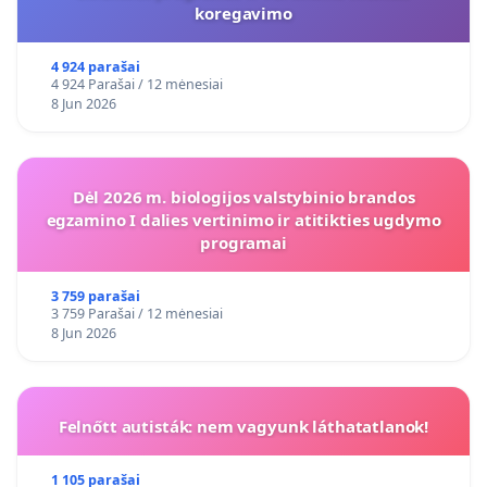
koregavimo
4 924 parašai
4 924 Parašai / 12 mėnesiai
8 Jun 2026
Dėl 2026 m. biologijos valstybinio brandos
egzamino I dalies vertinimo ir atitikties ugdymo
programai
3 759 parašai
3 759 Parašai / 12 mėnesiai
8 Jun 2026
Felnőtt autisták: nem vagyunk láthatatlanok!
1 105 parašai