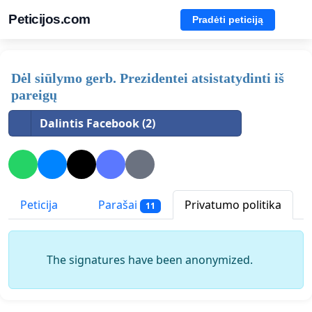
Peticijos.com
Pradėti peticiją
Dėl siūlymo gerb. Prezidentei atsistatydinti iš
pareigų
Dalintis Facebook (2)
Peticija
Parašai
Privatumo politika
11
The signatures have been anonymized.