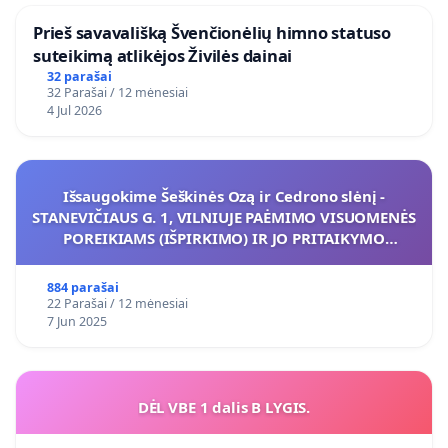
​Prieš savavališką Švenčionėlių himno statuso
suteikimą atlikėjos Živilės dainai
32 parašai
32 Parašai / 12 mėnesiai
4 Jul 2026
Išsaugokime Šeškinės Ozą ir Cedrono slėnį -
STANEVIČIAUS G. 1, VILNIUJE PAĖMIMO VISUOMENĖS
POREIKIAMS (IŠPIRKIMO) IR JO PRITAIKYMO
VIEŠAJAI ŽELDYNŲ FUNKCIJAI
884 parašai
22 Parašai / 12 mėnesiai
7 Jun 2025
DĖL VBE 1 dalis B LYGIS.