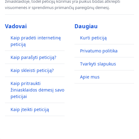
žiniasklaidoje, todėl peticijų kūrimas yra puikus būdas atkreipti
visuomenės ir sprendimus priimančių pareigūnų dėmesį.
Vadovai
Daugiau
Kaip pradėti internetinę
Kurti peticiją
peticiją
Privatumo politika
Kaip parašyti peticiją?
Tvarkyti slapukus
Kaip skleisti peticiją?
Apie mus
Kaip pritraukti
žiniasklaidos dėmesį savo
peticijai
Kaip įteikti peticiją