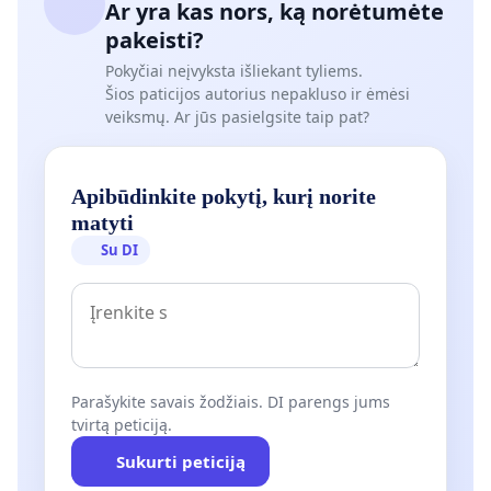
Ar yra kas nors, ką norėtumėte
pakeisti?
Pokyčiai neįvyksta išliekant tyliems.
Šios paticijos autorius nepakluso ir ėmėsi
veiksmų. Ar jūs pasielgsite taip pat?
Apibūdinkite pokytį, kurį norite
matyti
Su DI
Parašykite savais žodžiais. DI parengs jums
tvirtą peticiją.
Sukurti peticiją