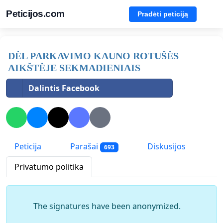
Peticijos.com
Pradėti peticiją
DĖL PARKAVIMO KAUNO ROTUŠĖS
AIKŠTĖJE SEKMADIENIAIS
Dalintis Facebook
Peticija
Parašai
Diskusijos
693
Privatumo politika
The signatures have been anonymized.