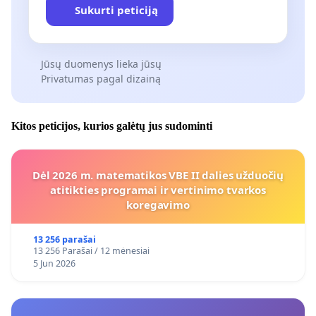
Sukurti peticiją
Jūsų duomenys lieka jūsų
Privatumas pagal dizainą
Kitos peticijos, kurios galėtų jus sudominti
Dėl 2026 m. matematikos VBE II dalies užduočių
atitikties programai ir vertinimo tvarkos
koregavimo
13 256 parašai
13 256 Parašai / 12 mėnesiai
5 Jun 2026