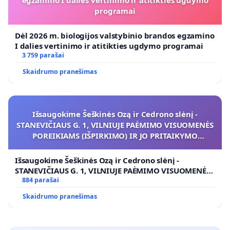
programai
Dėl 2026 m. biologijos valstybinio brandos egzamino
I dalies vertinimo ir atitikties ugdymo programai
3 759 parašai
Skaidrumo pranešimas
Išsaugokime Šeškinės Ozą ir Cedrono slėnį -
STANEVIČIAUS G. 1, VILNIUJE PAĖMIMO VISUOMENĖS
POREIKIAMS (IŠPIRKIMO) IR JO PRITAIKYMO
VIEŠAJAI ŽELDYNŲ FUNKCIJAI
Išsaugokime Šeškinės Ozą ir Cedrono slėnį -
STANEVIČIAUS G. 1, VILNIUJE PAĖMIMO VISUOMENĖS
POREIKIAMS (IŠPIRKIMO) IR JO PRITAIKYMO VIEŠAJAI
884 parašai
ŽELDYNŲ FUNKCIJAI
Skaidrumo pranešimas