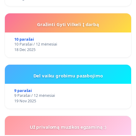
Gražinti Gyti Vilkeli Į darbą
10 parašai
10 Parašai / 12 mėnesiai
18 Dec 2025
Del vaiku grobimu pazabojimo
9 parašai
9 Parašai / 12 mėnesiai
19 Nov 2025
Už privalomą muzikos egzaminą :)