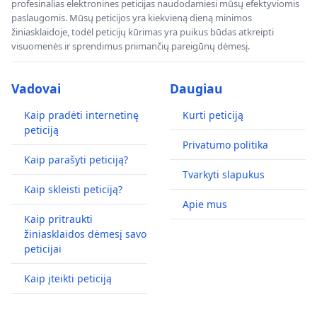
profesinalias elektronines peticijas naudodamiesi mūsų efektyviomis
paslaugomis. Mūsų peticijos yra kiekvieną dieną minimos
žiniasklaidoje, todėl peticijų kūrimas yra puikus būdas atkreipti
visuomenės ir sprendimus priimančių pareigūnų dėmesį.
Vadovai
Daugiau
Kaip pradėti internetinę
Kurti peticiją
peticiją
Privatumo politika
Kaip parašyti peticiją?
Tvarkyti slapukus
Kaip skleisti peticiją?
Apie mus
Kaip pritraukti
žiniasklaidos dėmesį savo
peticijai
Kaip įteikti peticiją