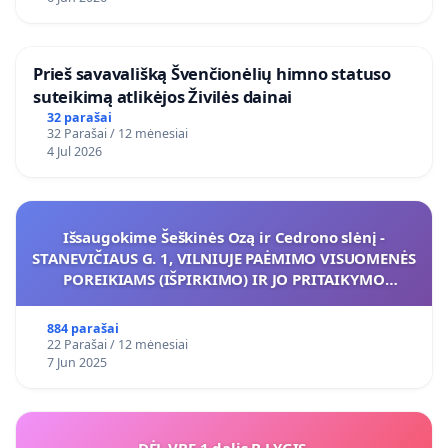
​Prieš savavališką Švenčionėlių himno statuso
suteikimą atlikėjos Živilės dainai
32 parašai
32 Parašai / 12 mėnesiai
4 Jul 2026
Išsaugokime Šeškinės Ozą ir Cedrono slėnį -
STANEVIČIAUS G. 1, VILNIUJE PAĖMIMO VISUOMENĖS
POREIKIAMS (IŠPIRKIMO) IR JO PRITAIKYMO
VIEŠAJAI ŽELDYNŲ FUNKCIJAI
884 parašai
22 Parašai / 12 mėnesiai
7 Jun 2025
DĖL VBE 1 dalis B LYGIS.