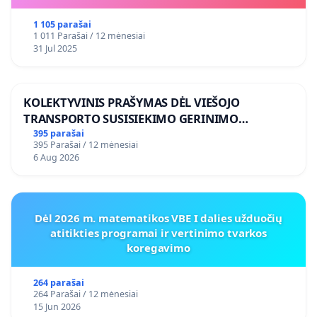
1 105 parašai
1 011 Parašai / 12 mėnesiai
31 Jul 2025
KOLEKTYVINIS PRAŠYMAS DĖL VIEŠOJO
TRANSPORTO SUSISIEKIMO GERINIMO
VOSYLIUKŲ KAIME
395 parašai
395 Parašai / 12 mėnesiai
6 Aug 2026
Dėl 2026 m. matematikos VBE I dalies užduočių
atitikties programai ir vertinimo tvarkos
koregavimo
264 parašai
264 Parašai / 12 mėnesiai
15 Jun 2026