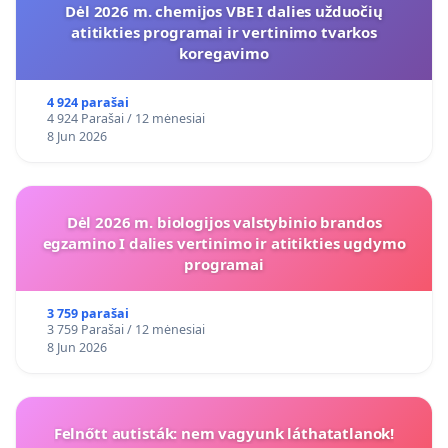
Dėl 2026 m. chemijos VBE I dalies užduočių
atitikties programai ir vertinimo tvarkos
koregavimo
4 924 parašai
4 924 Parašai / 12 mėnesiai
8 Jun 2026
Dėl 2026 m. biologijos valstybinio brandos
egzamino I dalies vertinimo ir atitikties ugdymo
programai
3 759 parašai
3 759 Parašai / 12 mėnesiai
8 Jun 2026
Felnőtt autisták: nem vagyunk láthatatlanok!