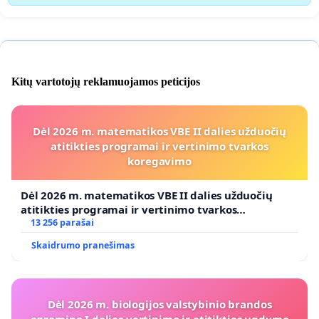
Kitų vartotojų reklamuojamos peticijos
Dėl 2026 m. matematikos VBE II dalies užduočių
atitikties programai ir vertinimo tvarkos
koregavimo
Dėl 2026 m. matematikos VBE II dalies užduočių
atitikties programai ir vertinimo tvarkos
koregavimo
13 256 parašai
Skaidrumo pranešimas
Dėl 2026 m. biologijos valstybinio brandos
egzamino I dalies vertinimo ir atitikties ugdymo