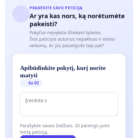
PRADĖKITE SAVO PETICIJĄ
Ar yra kas nors, ką norėtumėte
pakeisti?
Pokyčiai neįvyksta išliekant tyliems.
Šios paticijos autorius nepakluso ir ėmėsi
veiksmų. Ar jūs pasielgsite taip pat?
Apibūdinkite pokytį, kurį norite
matyti
Su DI
Parašykite savais žodžiais. DI parengs jums
tvirtą peticiją.