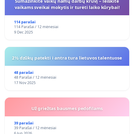
Sumažinkite vaikų namų darbų krūvį – leiskite
vaikams sveikai mokytis ir turėti laiko kūrybai!
114 parašai
114 Parašai / 12 mėnesiai
9 Dec 2025
2½ dzūkų patekti i antra tura lietuvos talentuose
48 parašai
48 Parašai / 12 mėnesiai
17 Nov 2025
Už griežtas bausmes pedofilams
39 parašai
39 Parašai / 12 mėnesiai
6 Jun 2026