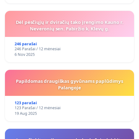
Dėl pėsčiųjų ir dviračių tako įrengimo Kauno r.
Neveronių sen. Pabiržio k. Klevų g.
246 parašai
246 Parašai / 12 mėnesiai
6 Nov 2025
Papildomas draugiškas gyvūnams paplūdimys
Palangoje
123 parašai
123 Parašai / 12 mėnesiai
19 Aug 2025