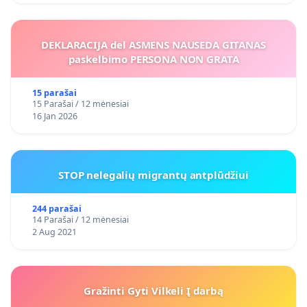
DEKLARACIJA del ASMENS NAUSEDA GITANAS
paskelbimo PERSONA NON GRATA
15 parašai
15 Parašai / 12 mėnesiai
16 Jan 2026
STOP nelegalių migrantų antplūdžiui
244 parašai
14 Parašai / 12 mėnesiai
2 Aug 2021
Gražinti Gyti Vilkeli Į darbą