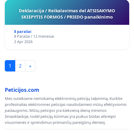
Deklaracija / Reikalavimas del ATSISAKYMO
SKIEPYTIS FORMOS / PRIEDO panaikinimo
8 parašai
8 Parašai / 12 mėnesiai
2 Apr 2026
1
2
»
Peticijos.com
Mes suteikiame nemokamą elektroninių peticijų talpinimą. Kurkite
profesinalias elektronines peticijas naudodamiesi mūsų efektyviomis
paslaugomis. Mūsų peticijos yra kiekvieną dieną minimos
žiniasklaidoje, todėl peticijų kūrimas yra puikus būdas atkreipti
visuomenės ir sprendimus priimančių pareigūnų dėmesį.