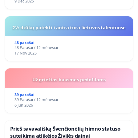
9 Dec 2025
2½ dzūkų patekti i antra tura lietuvos talentuose
48 parašai
48 Parašai / 12 mėnesiai
17 Nov 2025
Už griežtas bausmes pedofilams
39 parašai
39 Parašai / 12 mėnesiai
6 Jun 2026
​Prieš savavališką Švenčionėlių himno statuso
suteikimą atlikėjos Živilės dainai