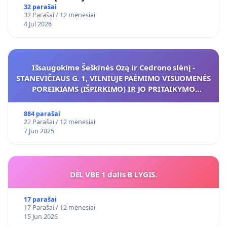
32 parašai
32 Parašai / 12 mėnesiai
4 Jul 2026
Išsaugokime Šeškinės Ozą ir Cedrono slėnį -
STANEVIČIAUS G. 1, VILNIUJE PAĖMIMO VISUOMENĖS
POREIKIAMS (IŠPIRKIMO) IR JO PRITAIKYMO
VIEŠAJAI ŽELDYNŲ FUNKCIJAI
884 parašai
22 Parašai / 12 mėnesiai
7 Jun 2025
DĖL VBE 1 dalis B LYGIS.
17 parašai
17 Parašai / 12 mėnesiai
15 Jun 2026