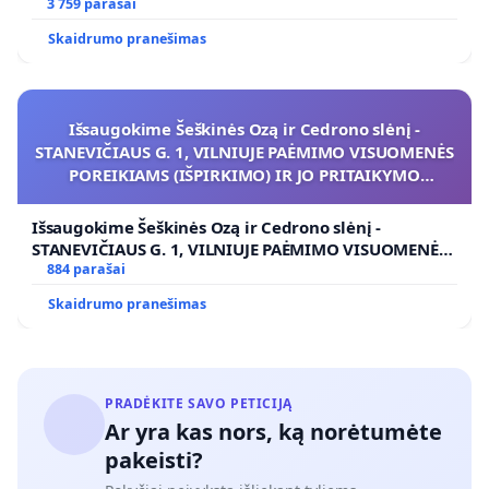
3 759 parašai
Skaidrumo pranešimas
Išsaugokime Šeškinės Ozą ir Cedrono slėnį -
STANEVIČIAUS G. 1, VILNIUJE PAĖMIMO VISUOMENĖS
POREIKIAMS (IŠPIRKIMO) IR JO PRITAIKYMO
VIEŠAJAI ŽELDYNŲ FUNKCIJAI
Išsaugokime Šeškinės Ozą ir Cedrono slėnį -
STANEVIČIAUS G. 1, VILNIUJE PAĖMIMO VISUOMENĖS
POREIKIAMS (IŠPIRKIMO) IR JO PRITAIKYMO VIEŠAJAI
884 parašai
ŽELDYNŲ FUNKCIJAI
Skaidrumo pranešimas
PRADĖKITE SAVO PETICIJĄ
Ar yra kas nors, ką norėtumėte
pakeisti?