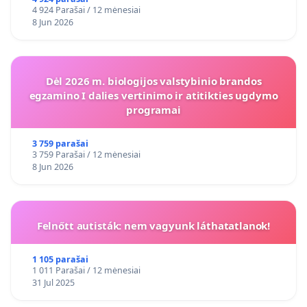
4 924 Parašai / 12 mėnesiai
8 Jun 2026
Dėl 2026 m. biologijos valstybinio brandos
egzamino I dalies vertinimo ir atitikties ugdymo
programai
3 759 parašai
3 759 Parašai / 12 mėnesiai
8 Jun 2026
Felnőtt autisták: nem vagyunk láthatatlanok!
1 105 parašai
1 011 Parašai / 12 mėnesiai
31 Jul 2025