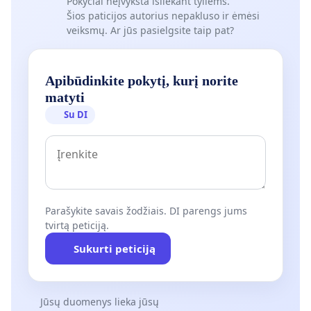
Pokyčiai neįvyksta išliekant tyliems.
Šios paticijos autorius nepakluso ir ėmėsi
veiksmų. Ar jūs pasielgsite taip pat?
Apibūdinkite pokytį, kurį norite
matyti
Su DI
Parašykite savais žodžiais. DI parengs jums
tvirtą peticiją.
Sukurti peticiją
Jūsų duomenys lieka jūsų