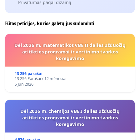
Privatumas pagal dizainą
Kitos peticijos, kurios galėtų jus sudominti
Dėl 2026 m. matematikos VBE II dalies užduočių
atitikties programai ir vertinimo tvarkos
koregavimo
13 256 parašai
13 256 Parašai / 12 mėnesiai
5 Jun 2026
Dėl 2026 m. chemijos VBE I dalies užduočių
atitikties programai ir vertinimo tvarkos
koregavimo
4 924 parašai