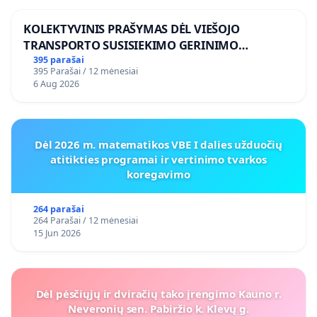
KOLEKTYVINIS PRAŠYMAS DĖL VIEŠOJO
TRANSPORTO SUSISIEKIMO GERINIMO
VOSYLIUKŲ KAIME
395 parašai
395 Parašai / 12 mėnesiai
6 Aug 2026
Dėl 2026 m. matematikos VBE I dalies užduočių
atitikties programai ir vertinimo tvarkos
koregavimo
264 parašai
264 Parašai / 12 mėnesiai
15 Jun 2026
Dėl pėsčiųjų ir dviračių tako įrengimo Kauno r.
Neveronių sen. Pabiržio k. Klevų g.