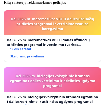
Kitų vartotojų reklamuojamos peticijos
Dėl 2026 m. matematikos VBE II dalies užduočių
atitikties programai ir vertinimo tvarkos
koregavimo
Dėl 2026 m. matematikos VBE II dalies užduočių
atitikties programai ir vertinimo tvarkos
koregavimo
13 256 parašai
Skaidrumo pranešimas
Dėl 2026 m. biologijos valstybinio brandos
egzamino I dalies vertinimo ir atitikties ugdymo
programai
Dėl 2026 m. biologijos valstybinio brandos egzamino
I dalies vertinimo ir atitikties ugdymo programai