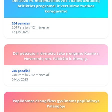
Dėl 2026 m. matematikos VBE I dalies užduočių
atitikties programai ir vertinimo tvarkos
koregavimo
264 parašai
264 Parašai / 12 mėnesiai
15 Jun 2026
Dėl pėsčiųjų ir dviračių tako įrengimo Kauno r.
Neveronių sen. Pabiržio k. Klevų g.
246 parašai
246 Parašai / 12 mėnesiai
6 Nov 2025
Papildomas draugiškas gyvūnams paplūdimys
Palangoje