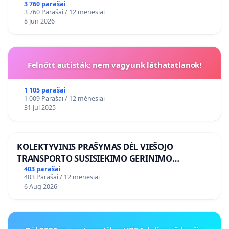
3 760 parašai
3 760 Parašai / 12 mėnesiai
8 Jun 2026
Felnőtt autisták: nem vagyunk láthatatlanok!
1 105 parašai
1 009 Parašai / 12 mėnesiai
31 Jul 2025
KOLEKTYVINIS PRAŠYMAS DĖL VIEŠOJO
TRANSPORTO SUSISIEKIMO GERINIMO
VOSYLIUKŲ KAIME
403 parašai
403 Parašai / 12 mėnesiai
6 Aug 2026