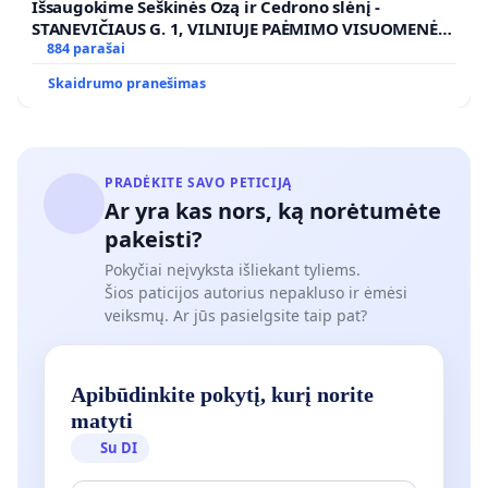
Išsaugokime Šeškinės Ozą ir Cedrono slėnį -
STANEVIČIAUS G. 1, VILNIUJE PAĖMIMO VISUOMENĖS
POREIKIAMS (IŠPIRKIMO) IR JO PRITAIKYMO VIEŠAJAI
884 parašai
ŽELDYNŲ FUNKCIJAI
Skaidrumo pranešimas
PRADĖKITE SAVO PETICIJĄ
Ar yra kas nors, ką norėtumėte
pakeisti?
Pokyčiai neįvyksta išliekant tyliems.
Šios paticijos autorius nepakluso ir ėmėsi
veiksmų. Ar jūs pasielgsite taip pat?
Apibūdinkite pokytį, kurį norite
matyti
Su DI