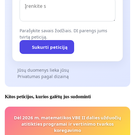
Parašykite savais žodžiais. DI parengs jums
tvirtą peticiją.
Sukurti peticiją
Jūsų duomenys lieka jūsų
Privatumas pagal dizainą
Kitos peticijos, kurios galėtų jus sudominti
Dėl 2026 m. matematikos VBE II dalies užduočių
atitikties programai ir vertinimo tvarkos
koregavimo