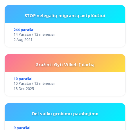
STOP nelegalių migrantų antplūdžiui
244 parašai
14 Parašai / 12 mėnesiai
2 Aug 2021
Gražinti Gyti Vilkeli Į darbą
10 parašai
10 Parašai / 12 mėnesiai
18 Dec 2025
Del vaiku grobimu pazabojimo
9 parašai