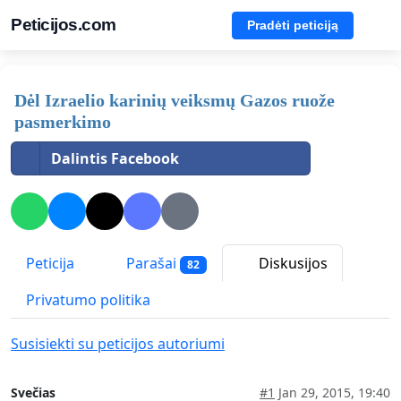
Peticijos.com
Pradėti peticiją
Dėl Izraelio karinių veiksmų Gazos ruože
pasmerkimo
Dalintis Facebook
Peticija
Parašai
Diskusijos
82
Privatumo politika
Susisiekti su peticijos autoriumi
Svečias
#1
Jan 29, 2015, 19:40