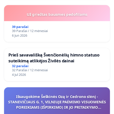
Už griežtas bausmes pedofilams
39 parašai
39 Parašai / 12 mėnesiai
6 Jun 2026
​Prieš savavališką Švenčionėlių himno statuso
suteikimą atlikėjos Živilės dainai
32 parašai
32 Parašai / 12 mėnesiai
4 Jul 2026
Išsaugokime Šeškinės Ozą ir Cedrono slėnį -
STANEVIČIAUS G. 1, VILNIUJE PAĖMIMO VISUOMENĖS
POREIKIAMS (IŠPIRKIMO) IR JO PRITAIKYMO
VIEŠAJAI ŽELDYNŲ FUNKCIJAI