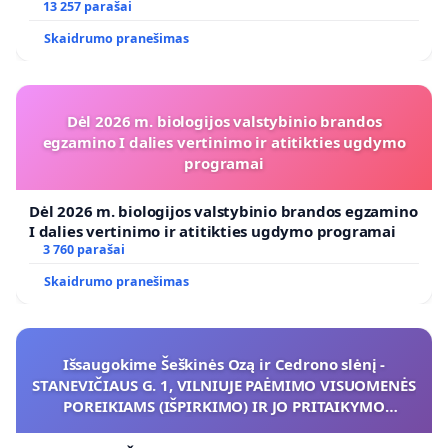
koregavimo
13 257 parašai
Skaidrumo pranešimas
Dėl 2026 m. biologijos valstybinio brandos
egzamino I dalies vertinimo ir atitikties ugdymo
programai
Dėl 2026 m. biologijos valstybinio brandos egzamino
I dalies vertinimo ir atitikties ugdymo programai
3 760 parašai
Skaidrumo pranešimas
Išsaugokime Šeškinės Ozą ir Cedrono slėnį -
STANEVIČIAUS G. 1, VILNIUJE PAĖMIMO VISUOMENĖS
POREIKIAMS (IŠPIRKIMO) IR JO PRITAIKYMO
VIEŠAJAI ŽELDYNŲ FUNKCIJAI