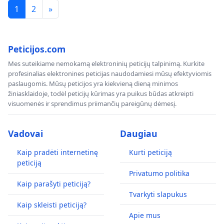
1
2
»
Peticijos.com
Mes suteikiame nemokamą elektroninių peticijų talpinimą. Kurkite
profesinalias elektronines peticijas naudodamiesi mūsų efektyviomis
paslaugomis. Mūsų peticijos yra kiekvieną dieną minimos
žiniasklaidoje, todėl peticijų kūrimas yra puikus būdas atkreipti
visuomenės ir sprendimus priimančių pareigūnų dėmesį.
Vadovai
Daugiau
Kaip pradėti internetinę
Kurti peticiją
peticiją
Privatumo politika
Kaip parašyti peticiją?
Tvarkyti slapukus
Kaip skleisti peticiją?
Apie mus