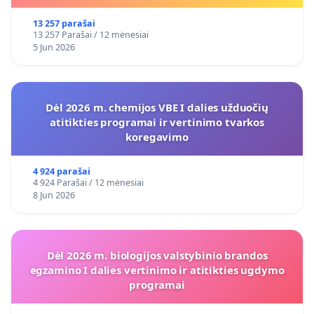
13 257 parašai
13 257 Parašai / 12 mėnesiai
5 Jun 2026
Dėl 2026 m. chemijos VBE I dalies užduočių
atitikties programai ir vertinimo tvarkos
koregavimo
4 924 parašai
4 924 Parašai / 12 mėnesiai
8 Jun 2026
Dėl 2026 m. biologijos valstybinio brandos
egzamino I dalies vertinimo ir atitikties ugdymo
programai