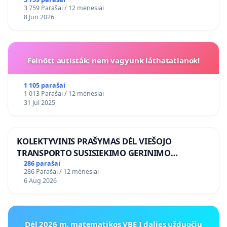
3 759 Parašai / 12 mėnesiai
8 Jun 2026
Felnőtt autisták: nem vagyunk láthatatlanok!
1 105 parašai
1 013 Parašai / 12 mėnesiai
31 Jul 2025
KOLEKTYVINIS PRAŠYMAS DĖL VIEŠOJO
TRANSPORTO SUSISIEKIMO GERINIMO
VOSYLIUKŲ KAIME
286 parašai
286 Parašai / 12 mėnesiai
6 Aug 2026
Dėl 2026 m. matematikos VBE I dalies užduočių