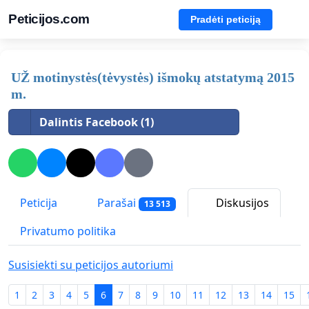
Peticijos.com
Pradėti peticiją
UŽ motinystės(tėvystės) išmokų atstatymą 2015
m.
Dalintis Facebook (1)
Peticija
Parašai
Diskusijos
13 513
Privatumo politika
Susisiekti su peticijos autoriumi
1
2
3
4
5
6
7
8
9
10
11
12
13
14
15