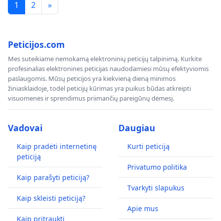
1
2
»
Peticijos.com
Mes suteikiame nemokamą elektroninių peticijų talpinimą. Kurkite
profesinalias elektronines peticijas naudodamiesi mūsų efektyviomis
paslaugomis. Mūsų peticijos yra kiekvieną dieną minimos
žiniasklaidoje, todėl peticijų kūrimas yra puikus būdas atkreipti
visuomenės ir sprendimus priimančių pareigūnų dėmesį.
Vadovai
Daugiau
Kaip pradėti internetinę
Kurti peticiją
peticiją
Privatumo politika
Kaip parašyti peticiją?
Tvarkyti slapukus
Kaip skleisti peticiją?
Apie mus
Kaip pritraukti