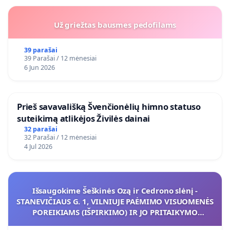
Už griežtas bausmes pedofilams
39 parašai
39 Parašai / 12 mėnesiai
6 Jun 2026
​Prieš savavališką Švenčionėlių himno statuso
suteikimą atlikėjos Živilės dainai
32 parašai
32 Parašai / 12 mėnesiai
4 Jul 2026
Išsaugokime Šeškinės Ozą ir Cedrono slėnį -
STANEVIČIAUS G. 1, VILNIUJE PAĖMIMO VISUOMENĖS
POREIKIAMS (IŠPIRKIMO) IR JO PRITAIKYMO
VIEŠAJAI ŽELDYNŲ FUNKCIJAI