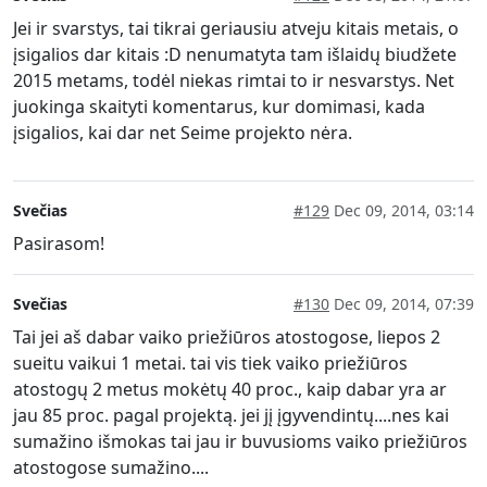
Jei ir svarstys, tai tikrai geriausiu atveju kitais metais, o
įsigalios dar kitais :D nenumatyta tam išlaidų biudžete
2015 metams, todėl niekas rimtai to ir nesvarstys. Net
juokinga skaityti komentarus, kur domimasi, kada
įsigalios, kai dar net Seime projekto nėra.
Svečias
#129
Dec 09, 2014, 03:14
Pasirasom!
Svečias
#130
Dec 09, 2014, 07:39
Tai jei aš dabar vaiko priežiūros atostogose, liepos 2
sueitu vaikui 1 metai. tai vis tiek vaiko priežiūros
atostogų 2 metus mokėtų 40 proc., kaip dabar yra ar
jau 85 proc. pagal projektą. jei jį įgyvendintų....nes kai
sumažino išmokas tai jau ir buvusioms vaiko priežiūros
atostogose sumažino....