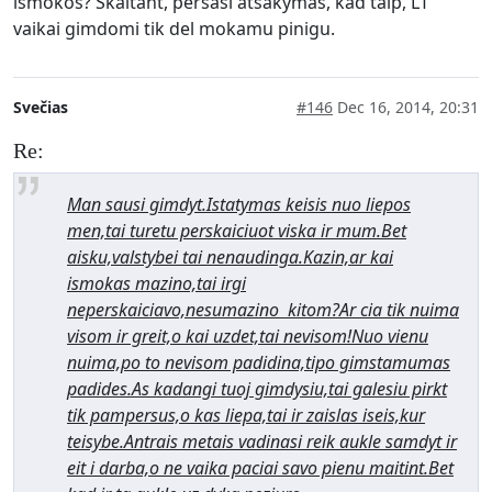
ismokos? Skaitant, persasi atsakymas, kad taip, LT
vaikai gimdomi tik del mokamu pinigu.
Svečias
#146
Dec 16, 2014, 20:31
Re:
Man sausi gimdyt.Istatymas keisis nuo liepos
men,tai turetu perskaiciuot viska ir mum.Bet
aisku,valstybei tai nenaudinga.Kazin,ar kai
ismokas mazino,tai irgi
neperskaiciavo,nesumazino kitom?Ar cia tik nuima
visom ir greit,o kai uzdet,tai nevisom!Nuo vienu
nuima,po to nevisom padidina,tipo gimstamumas
padides.As kadangi tuoj gimdysiu,tai galesiu pirkt
tik pampersus,o kas liepa,tai ir zaislas iseis,kur
teisybe.Antrais metais vadinasi reik aukle samdyt ir
eit i darba,o ne vaika paciai savo pienu maitint.Bet