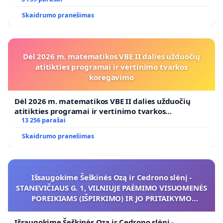
Skaidrumo pranešimas
Dėl 2026 m. matematikos VBE II dalies užduočių
atitikties programai ir vertinimo tvarkos
koregavimo
Dėl 2026 m. matematikos VBE II dalies užduočių
atitikties programai ir vertinimo tvarkos
koregavimo
13 256 parašai
Skaidrumo pranešimas
Išsaugokime Šeškinės Ozą ir Cedrono slėnį -
STANEVIČIAUS G. 1, VILNIUJE PAĖMIMO VISUOMENĖS
POREIKIAMS (IŠPIRKIMO) IR JO PRITAIKYMO
VIEŠAJAI ŽELDYNŲ FUNKCIJAI
Išsaugokime Šeškinės Ozą ir Cedrono slėnį -