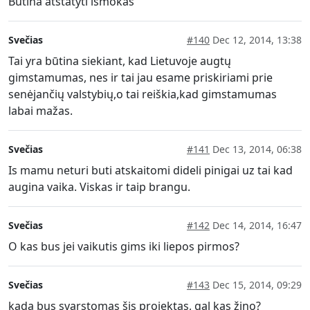
Butina atstatyti ismokas
Svečias
#140
Dec 12, 2014, 13:38
Tai yra būtina siekiant, kad Lietuvoje augtų
gimstamumas, nes ir tai jau esame priskiriami prie
senėjančių valstybių,o tai reiškia,kad gimstamumas
labai mažas.
Svečias
#141
Dec 13, 2014, 06:38
Is mamu neturi buti atskaitomi dideli pinigai uz tai kad
augina vaika. Viskas ir taip brangu.
Svečias
#142
Dec 14, 2014, 16:47
O kas bus jei vaikutis gims iki liepos pirmos?
Svečias
#143
Dec 15, 2014, 09:29
kada bus svarstomas šis projektas, gal kas žino?