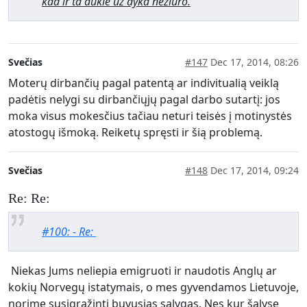
kad ir ta aukle uz dyka neziuro.
Svečias
#147
Dec 17, 2014, 08:26
Moterų dirbančių pagal patentą ar indivitualią veiklą
padėtis nelygi su dirbančiųjų pagal darbo sutartį: jos
moka visus mokesčius tačiau neturi teisės į motinystės
atostogų išmoką. Reiketų spręsti ir šią problemą.
Svečias
#148
Dec 17, 2014, 09:24
Re: Re:
#100: - Re:
Niekas Jums neliepia emigruoti ir naudotis Anglų ar
kokių Norvegų istatymais, o mes gyvendamos Lietuvoje,
norime susigrąžinti buvusias sąlygas. Nes kur šalyse