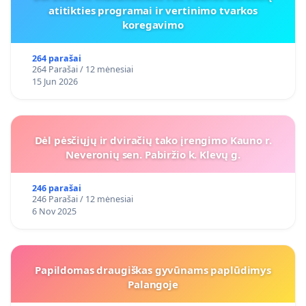
atitikties programai ir vertinimo tvarkos
koregavimo
264 parašai
264 Parašai / 12 mėnesiai
15 Jun 2026
Dėl pėsčiųjų ir dviračių tako įrengimo Kauno r.
Neveronių sen. Pabiržio k. Klevų g.
246 parašai
246 Parašai / 12 mėnesiai
6 Nov 2025
Papildomas draugiškas gyvūnams paplūdimys
Palangoje