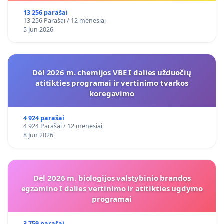
13 256 parašai
13 256 Parašai / 12 mėnesiai
5 Jun 2026
Dėl 2026 m. chemijos VBE I dalies užduočių
atitikties programai ir vertinimo tvarkos
koregavimo
4 924 parašai
4 924 Parašai / 12 mėnesiai
8 Jun 2026
Dėl 2026 m. biologijos valstybinio brandos
egzamino I dalies vertinimo ir atitikties ugdymo
programai
3 759 parašai