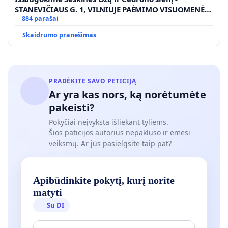
STANEVIČIAUS G. 1, VILNIUJE PAĖMIMO VISUOMENĖS
POREIKIAMS (IŠPIRKIMO) IR JO PRITAIKYMO VIEŠAJAI
884 parašai
ŽELDYNŲ FUNKCIJAI
Skaidrumo pranešimas
PRADĖKITE SAVO PETICIJĄ
Ar yra kas nors, ką norėtumėte
pakeisti?
Pokyčiai neįvyksta išliekant tyliems.
Šios paticijos autorius nepakluso ir ėmėsi
veiksmų. Ar jūs pasielgsite taip pat?
Apibūdinkite pokytį, kurį norite
matyti
Su DI