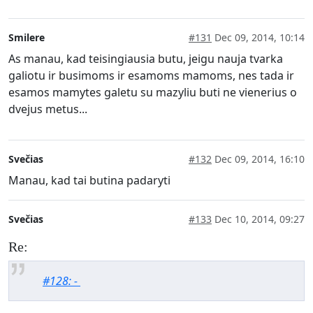
Smilere
#131
Dec 09, 2014, 10:14
As manau, kad teisingiausia butu, jeigu nauja tvarka
galiotu ir busimoms ir esamoms mamoms, nes tada ir
esamos mamytes galetu su mazyliu buti ne vienerius o
dvejus metus...
Svečias
#132
Dec 09, 2014, 16:10
Manau, kad tai butina padaryti
Svečias
#133
Dec 10, 2014, 09:27
Re:
#128: -