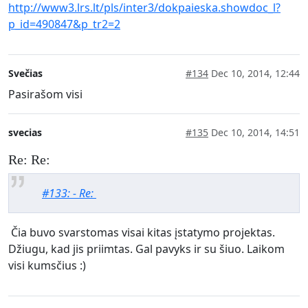
http://www3.lrs.lt/pls/inter3/dokpaieska.showdoc_l?
p_id=490847&p_tr2=2
Svečias
#134
Dec 10, 2014, 12:44
Pasirašom visi
svecias
#135
Dec 10, 2014, 14:51
Re: Re:
#133: - Re:
Čia buvo svarstomas visai kitas įstatymo projektas.
Džiugu, kad jis priimtas. Gal pavyks ir su šiuo. Laikom
visi kumsčius :)