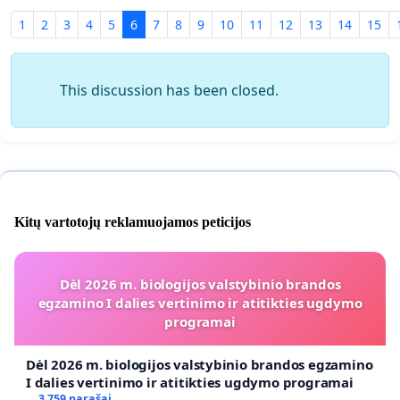
1
2
3
4
5
6
7
8
9
10
11
12
13
14
15
This discussion has been closed.
Kitų vartotojų reklamuojamos peticijos
Dėl 2026 m. biologijos valstybinio brandos
egzamino I dalies vertinimo ir atitikties ugdymo
programai
Dėl 2026 m. biologijos valstybinio brandos egzamino
I dalies vertinimo ir atitikties ugdymo programai
3 759 parašai