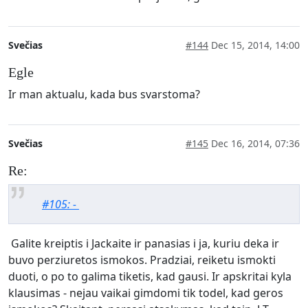
Svečias
#144
Dec 15, 2014, 14:00
Egle
Ir man aktualu, kada bus svarstoma?
Svečias
#145
Dec 16, 2014, 07:36
Re:
#105: -
Galite kreiptis i Jackaite ir panasias i ja, kuriu deka ir
buvo perziuretos ismokos. Pradziai, reiketu ismokti
duoti, o po to galima tiketis, kad gausi. Ir apskritai kyla
klausimas - nejau vaikai gimdomi tik todel, kad geros