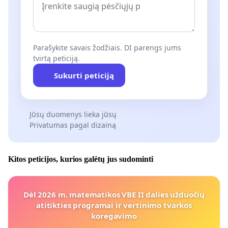
Parašykite savais žodžiais. DI parengs jums
tvirtą peticiją.
Sukurti peticiją
Jūsų duomenys lieka jūsų
Privatumas pagal dizainą
Kitos peticijos, kurios galėtų jus sudominti
Dėl 2026 m. matematikos VBE II dalies užduočių
atitikties programai ir vertinimo tvarkos
koregavimo