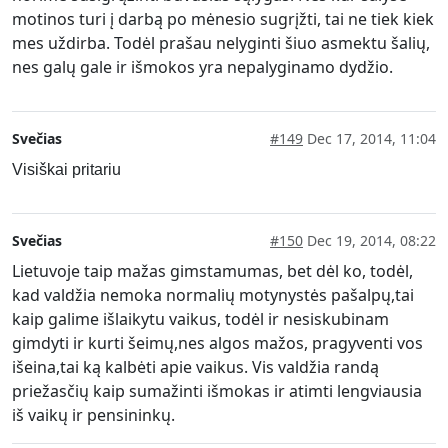
motinos turi į darbą po mėnesio sugrįžti, tai ne tiek kiek
mes uždirba. Todėl prašau nelyginti šiuo asmektu šalių,
nes galų gale ir išmokos yra nepalyginamo dydžio.
Svečias
#149
Dec 17, 2014, 11:04
Visiškai pritariu
Svečias
#150
Dec 19, 2014, 08:22
Lietuvoje taip mažas gimstamumas, bet dėl ko, todėl,
kad valdžia nemoka normalių motynystės pašalpų,tai
kaip galime išlaikytu vaikus, todėl ir nesiskubinam
gimdyti ir kurti šeimų,nes algos mažos, pragyventi vos
išeina,tai ką kalbėti apie vaikus. Vis valdžia randą
priežasčių kaip sumažinti išmokas ir atimti lengviausia
iš vaikų ir pensininkų.