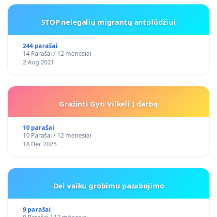
STOP nelegalių migrantų antplūdžiui
244 parašai
14 Parašai / 12 mėnesiai
2 Aug 2021
Gražinti Gyti Vilkeli Į darbą
10 parašai
10 Parašai / 12 mėnesiai
18 Dec 2025
Del vaiku grobimu pazabojimo
9 parašai