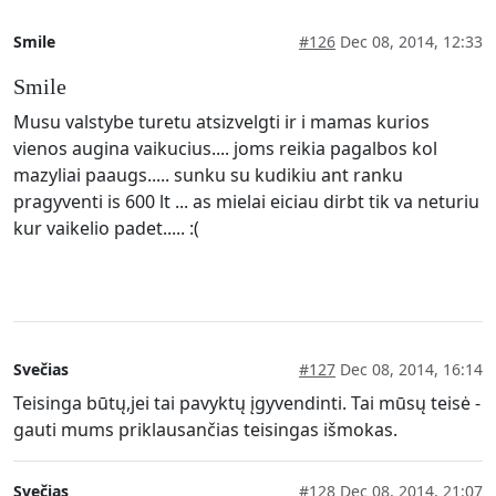
Smile
#126
Dec 08, 2014, 12:33
Smile
Musu valstybe turetu atsizvelgti ir i mamas kurios
vienos augina vaikucius.... joms reikia pagalbos kol
mazyliai paaugs..... sunku su kudikiu ant ranku
pragyventi is 600 lt ... as mielai eiciau dirbt tik va neturiu
kur vaikelio padet..... :(
Svečias
#127
Dec 08, 2014, 16:14
Teisinga būtų,jei tai pavyktų įgyvendinti. Tai mūsų teisė -
gauti mums priklausančias teisingas išmokas.
Svečias
#128
Dec 08, 2014, 21:07