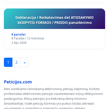
Deklaracija / Reikalavimas del ATSISAKYMO
SKIEPYTIS FORMOS / PRIEDO panaikinimo
8 parašai
8 Parašai / 12 mėnesiai
2 Apr 2026
1
2
»
Peticijos.com
Mes suteikiame nemokamą elektroninių peticijų talpinimą. Kurkite
profesinalias elektronines peticijas naudodamiesi mūsų efektyviomis
paslaugomis. Mūsų peticijos yra kiekvieną dieną minimos
žiniasklaidoje, todėl peticijų kūrimas yra puikus būdas atkreipti
visuomenės ir sprendimus priimančių pareigūnų dėmesį.