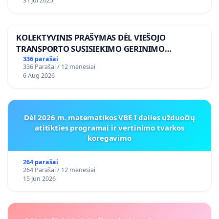
31 Jul 2025
KOLEKTYVINIS PRAŠYMAS DĖL VIEŠOJO
TRANSPORTO SUSISIEKIMO GERINIMO
VOSYLIUKŲ KAIME
336 parašai
336 Parašai / 12 mėnesiai
6 Aug 2026
Dėl 2026 m. matematikos VBE I dalies užduočių
atitikties programai ir vertinimo tvarkos
koregavimo
264 parašai
264 Parašai / 12 mėnesiai
15 Jun 2026