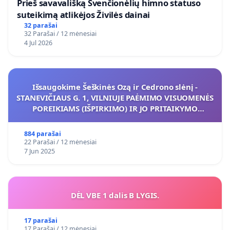
​Prieš savavališką Švenčionėlių himno statuso
suteikimą atlikėjos Živilės dainai
32 parašai
32 Parašai / 12 mėnesiai
4 Jul 2026
Išsaugokime Šeškinės Ozą ir Cedrono slėnį -
STANEVIČIAUS G. 1, VILNIUJE PAĖMIMO VISUOMENĖS
POREIKIAMS (IŠPIRKIMO) IR JO PRITAIKYMO
VIEŠAJAI ŽELDYNŲ FUNKCIJAI
884 parašai
22 Parašai / 12 mėnesiai
7 Jun 2025
DĖL VBE 1 dalis B LYGIS.
17 parašai
17 Parašai / 12 mėnesiai