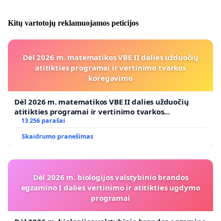
Kitų vartotojų reklamuojamos peticijos
Dėl 2026 m. matematikos VBE II dalies užduočių
atitikties programai ir vertinimo tvarkos
koregavimo
Dėl 2026 m. matematikos VBE II dalies užduočių
atitikties programai ir vertinimo tvarkos
koregavimo
13 256 parašai
Skaidrumo pranešimas
Dėl 2026 m. biologijos valstybinio brandos
egzamino I dalies vertinimo ir atitikties ugdymo
programai