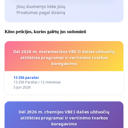
Jūsų duomenys lieka jūsų
Privatumas pagal dizainą
Kitos peticijos, kurios galėtų jus sudominti
Dėl 2026 m. matematikos VBE II dalies užduočių
atitikties programai ir vertinimo tvarkos
koregavimo
13 256 parašai
13 256 Parašai / 12 mėnesiai
5 Jun 2026
Dėl 2026 m. chemijos VBE I dalies užduočių
atitikties programai ir vertinimo tvarkos
koregavimo