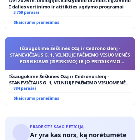
Dėl 2026 m. biologijos valstybinio brandos egzamino
I dalies vertinimo ir atitikties ugdymo programai
3 759 parašai
Skaidrumo pranešimas
Išsaugokime Šeškinės Ozą ir Cedrono slėnį -
STANEVIČIAUS G. 1, VILNIUJE PAĖMIMO VISUOMENĖS
POREIKIAMS (IŠPIRKIMO) IR JO PRITAIKYMO
VIEŠAJAI ŽELDYNŲ FUNKCIJAI
Išsaugokime Šeškinės Ozą ir Cedrono slėnį -
STANEVIČIAUS G. 1, VILNIUJE PAĖMIMO VISUOMENĖS
POREIKIAMS (IŠPIRKIMO) IR JO PRITAIKYMO VIEŠAJAI
884 parašai
ŽELDYNŲ FUNKCIJAI
Skaidrumo pranešimas
PRADĖKITE SAVO PETICIJĄ
Ar yra kas nors, ką norėtumėte