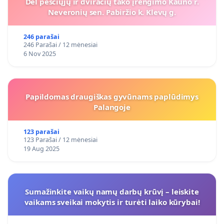
Dėl pėsčiųjų ir dviračių tako įrengimo Kauno r.
Neveronių sen. Pabiržio k. Klevų g.
246 parašai
246 Parašai / 12 mėnesiai
6 Nov 2025
Papildomas draugiškas gyvūnams paplūdimys
Palangoje
123 parašai
123 Parašai / 12 mėnesiai
19 Aug 2025
Sumažinkite vaikų namų darbų krūvį – leiskite
vaikams sveikai mokytis ir turėti laiko kūrybai!