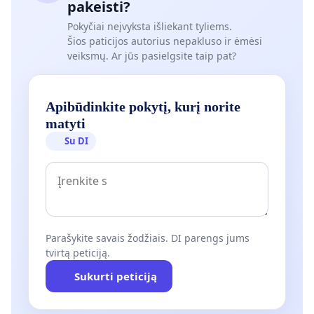
pakeisti?
Pokyčiai neįvyksta išliekant tyliems.
Šios paticijos autorius nepakluso ir ėmėsi
veiksmų. Ar jūs pasielgsite taip pat?
Apibūdinkite pokytį, kurį norite
matyti
Su DI
Parašykite savais žodžiais. DI parengs jums
tvirtą peticiją.
Sukurti peticiją