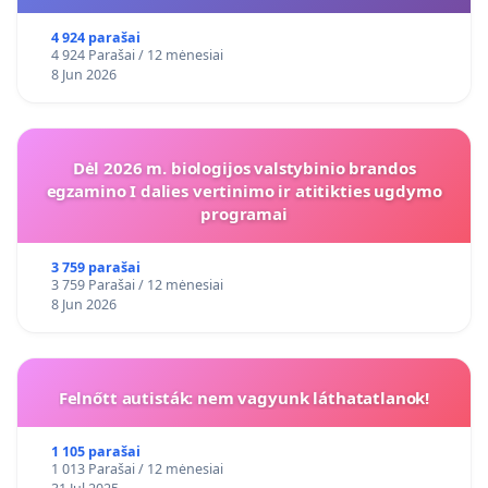
4 924 parašai
4 924 Parašai / 12 mėnesiai
8 Jun 2026
Dėl 2026 m. biologijos valstybinio brandos
egzamino I dalies vertinimo ir atitikties ugdymo
programai
3 759 parašai
3 759 Parašai / 12 mėnesiai
8 Jun 2026
Felnőtt autisták: nem vagyunk láthatatlanok!
1 105 parašai
1 013 Parašai / 12 mėnesiai