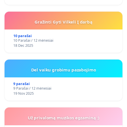
Gražinti Gyti Vilkeli Į darbą
10 parašai
10 Parašai / 12 mėnesiai
18 Dec 2025
Del vaiku grobimu pazabojimo
9 parašai
9 Parašai / 12 mėnesiai
19 Nov 2025
Už privalomą muzikos egzaminą :)