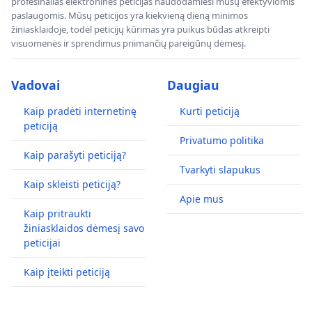
profesinalias elektronines peticijas naudodamiesi mūsų efektyviomis
paslaugomis. Mūsų peticijos yra kiekvieną dieną minimos
žiniasklaidoje, todėl peticijų kūrimas yra puikus būdas atkreipti
visuomenės ir sprendimus priimančių pareigūnų dėmesį.
Vadovai
Daugiau
Kaip pradėti internetinę
Kurti peticiją
peticiją
Privatumo politika
Kaip parašyti peticiją?
Tvarkyti slapukus
Kaip skleisti peticiją?
Apie mus
Kaip pritraukti
žiniasklaidos dėmesį savo
peticijai
Kaip įteikti peticiją