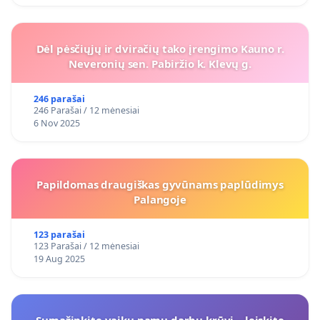
Dėl pėsčiųjų ir dviračių tako įrengimo Kauno r.
Neveronių sen. Pabiržio k. Klevų g.
246 parašai
246 Parašai / 12 mėnesiai
6 Nov 2025
Papildomas draugiškas gyvūnams paplūdimys
Palangoje
123 parašai
123 Parašai / 12 mėnesiai
19 Aug 2025