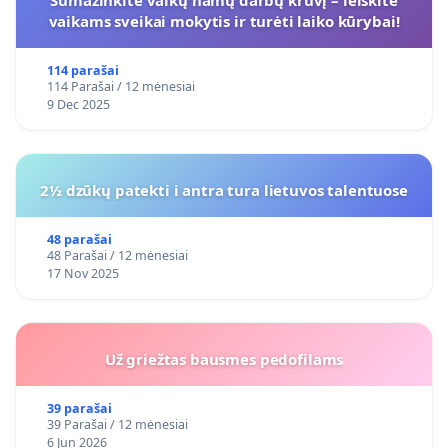
Sumažinkite vaikų namų darbų krūvį – leiskite
vaikams sveikai mokytis ir turėti laiko kūrybai!
114 parašai
114 Parašai / 12 mėnesiai
9 Dec 2025
2½ dzūkų patekti i antra tura lietuvos talentuose
48 parašai
48 Parašai / 12 mėnesiai
17 Nov 2025
Už griežtas bausmes pedofilams
39 parašai
39 Parašai / 12 mėnesiai
6 Jun 2026