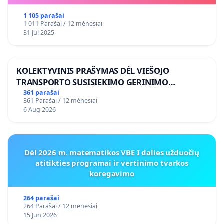
1 105 parašai
1 011 Parašai / 12 mėnesiai
31 Jul 2025
KOLEKTYVINIS PRAŠYMAS DĖL VIEŠOJO
TRANSPORTO SUSISIEKIMO GERINIMO
VOSYLIUKŲ KAIME
361 parašai
361 Parašai / 12 mėnesiai
6 Aug 2026
Dėl 2026 m. matematikos VBE I dalies užduočių
atitikties programai ir vertinimo tvarkos
koregavimo
264 parašai
264 Parašai / 12 mėnesiai
15 Jun 2026