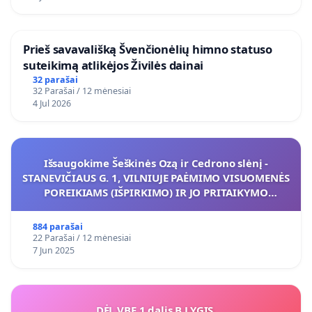
​Prieš savavališką Švenčionėlių himno statuso
suteikimą atlikėjos Živilės dainai
32 parašai
32 Parašai / 12 mėnesiai
4 Jul 2026
Išsaugokime Šeškinės Ozą ir Cedrono slėnį -
STANEVIČIAUS G. 1, VILNIUJE PAĖMIMO VISUOMENĖS
POREIKIAMS (IŠPIRKIMO) IR JO PRITAIKYMO
VIEŠAJAI ŽELDYNŲ FUNKCIJAI
884 parašai
22 Parašai / 12 mėnesiai
7 Jun 2025
DĖL VBE 1 dalis B LYGIS.