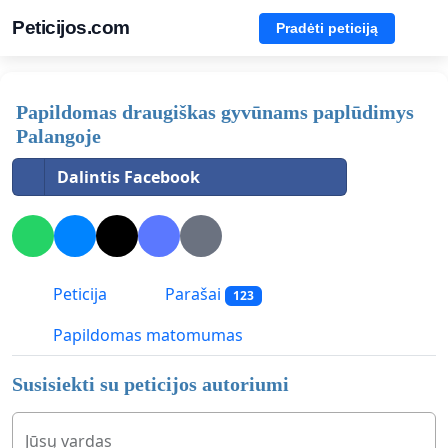
Peticijos.com
Pradėti peticiją
Papildomas draugiškas gyvūnams paplūdimys
Palangoje
Dalintis Facebook
Peticija
Parašai
123
Papildomas matomumas
Susisiekti su peticijos autoriumi
Jūsų vardas