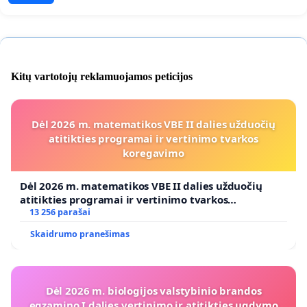
Kitų vartotojų reklamuojamos peticijos
Dėl 2026 m. matematikos VBE II dalies užduočių
atitikties programai ir vertinimo tvarkos
koregavimo
Dėl 2026 m. matematikos VBE II dalies užduočių
atitikties programai ir vertinimo tvarkos
koregavimo
13 256 parašai
Skaidrumo pranešimas
Dėl 2026 m. biologijos valstybinio brandos
egzamino I dalies vertinimo ir atitikties ugdymo