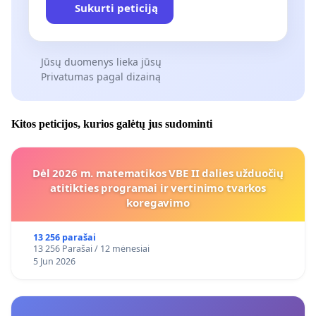
Sukurti peticiją
Jūsų duomenys lieka jūsų
Privatumas pagal dizainą
Kitos peticijos, kurios galėtų jus sudominti
Dėl 2026 m. matematikos VBE II dalies užduočių
atitikties programai ir vertinimo tvarkos
koregavimo
13 256 parašai
13 256 Parašai / 12 mėnesiai
5 Jun 2026