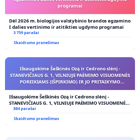
programai
Dėl 2026 m. biologijos valstybinio brandos egzamino
I dalies vertinimo ir atitikties ugdymo programai
3 759 parašai
Skaidrumo pranešimas
Išsaugokime Šeškinės Ozą ir Cedrono slėnį -
STANEVIČIAUS G. 1, VILNIUJE PAĖMIMO VISUOMENĖS
POREIKIAMS (IŠPIRKIMO) IR JO PRITAIKYMO
VIEŠAJAI ŽELDYNŲ FUNKCIJAI
Išsaugokime Šeškinės Ozą ir Cedrono slėnį -
STANEVIČIAUS G. 1, VILNIUJE PAĖMIMO VISUOMENĖS
POREIKIAMS (IŠPIRKIMO) IR JO PRITAIKYMO VIEŠAJAI
884 parašai
ŽELDYNŲ FUNKCIJAI
Skaidrumo pranešimas