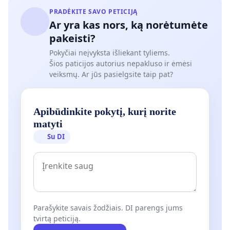
PRADĖKITE SAVO PETICIJĄ
Ar yra kas nors, ką norėtumėte
pakeisti?
Pokyčiai neįvyksta išliekant tyliems.
Šios paticijos autorius nepakluso ir ėmėsi
veiksmų. Ar jūs pasielgsite taip pat?
Apibūdinkite pokytį, kurį norite
matyti
Su DI
Parašykite savais žodžiais. DI parengs jums
tvirtą peticiją.