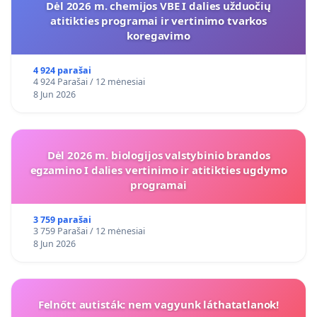
Dėl 2026 m. chemijos VBE I dalies užduočių
atitikties programai ir vertinimo tvarkos
koregavimo
4 924 parašai
4 924 Parašai / 12 mėnesiai
8 Jun 2026
Dėl 2026 m. biologijos valstybinio brandos
egzamino I dalies vertinimo ir atitikties ugdymo
programai
3 759 parašai
3 759 Parašai / 12 mėnesiai
8 Jun 2026
Felnőtt autisták: nem vagyunk láthatatlanok!