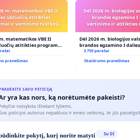
26 m. matematikos VBE II
Dėl 2026 m. biologijos v
ies užduočių atitikties
brandos egzamino I 
mai ir vertinimo tvarkos
vertinimo ir atitiktie
koregavimo
programai
m. matematikos VBE II
Dėl 2026 m. biologijos val
duočių atitikties programai
brandos egzamino I dalie
imo tvarkos koregavimo
rašai
ir atitikties ugdymo prog
3 759 parašai
mo pranešimas
Skaidrumo pranešimas
PRADĖKITE SAVO PETICIJĄ
Ar yra kas nors, ką norėtumėte pakeisti?
Pokyčiai neįvyksta išliekant tyliems.
Šios paticijos autorius nepakluso ir ėmėsi veiksmų. Ar jūs pasielgsit
Su DI
ūdinkite pokytį, kurį norite matyti