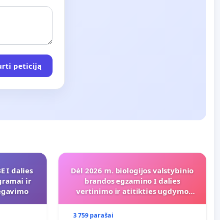
rti peticiją
 I dalies
Dėl 2026 m. biologijos valstybinio
gramai ir
brandos egzamino I dalies
regavimo
vertinimo ir atitikties ugdymo
programai
3 759 parašai