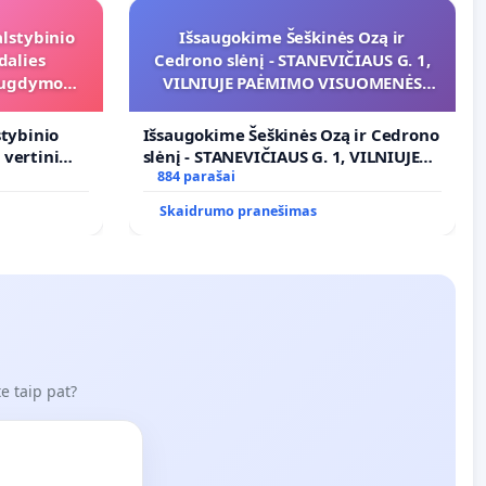
alstybinio
Išsaugokime Šeškinės Ozą ir
dalies
Cedrono slėnį - STANEVIČIAUS G. 1,
s ugdymo
VILNIUJE PAĖMIMO VISUOMENĖS
POREIKIAMS (IŠPIRKIMO) IR JO
PRITAIKYMO VIEŠAJAI ŽELDYNŲ
stybinio
Išsaugokime Šeškinės Ozą ir Cedrono
FUNKCIJAI
s vertinimo
slėnį - STANEVIČIAUS G. 1, VILNIUJE
ramai
PAĖMIMO VISUOMENĖS POREIKIAMS
884 parašai
(IŠPIRKIMO) IR JO PRITAIKYMO
Skaidrumo pranešimas
VIEŠAJAI ŽELDYNŲ FUNKCIJAI
e taip pat?