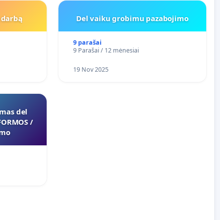
Į darbą
Del vaiku grobimu pazabojimo
9 parašai
9 Parašai / 12 mėnesiai
19 Nov 2025
imas del
FORMOS /
imo