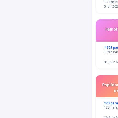
13 256 Pa
5 Jun 20
Felnőt
1 105 pa
1 017 Par
31 Jul 20
Papildo
p
123 para
123 Para
19 Aug 2