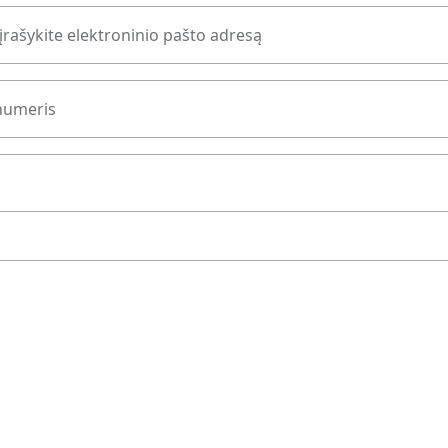
įrašykite elektroninio pašto adresą
numeris