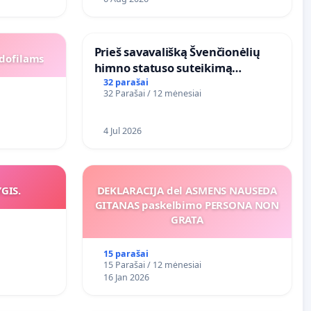
​Prieš savavališką Švenčionėlių
dofilams
himno statuso suteikimą
atlikėjos Živilės dainai
32 parašai
32 Parašai / 12 mėnesiai
4 Jul 2026
YGIS.
DEKLARACIJA del ASMENS NAUSEDA
GITANAS paskelbimo PERSONA NON
GRATA
15 parašai
15 Parašai / 12 mėnesiai
16 Jan 2026