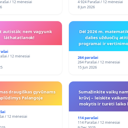
rašai / 12 mėnesiai
4 924 Parašai / 12 mėnesiai
26
8 Jun 2026
t autisták: nem vagyunk
Dėl 2026 m. matematik
láthatatlanok!
dalies užduočių atit
programai ir vertinimo
koregavimo
rašai
ašai / 12 mėnesiai
264 parašai
264 Parašai / 12 mėnesiai
25
15 Jun 2026
mas draugiškas gyvūnams
Sumažinkite vaikų na
aplūdimys Palangoje
krūvį – leiskite vaikam
mokytis ir turėti laiko
šai
šai / 12 mėnesiai
114 parašai
114 Parašai / 12 mėnesiai
025
9 Dec 2025