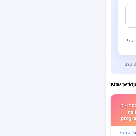
Paraš
Jūsų 
Kitos petici
Dėl 20
dal
progra
13 256 p