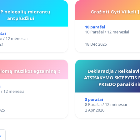
P nelegalių migrantų
Gražinti Gyti Vilkeli 
antplūdžiui
10 parašai
10 Parašai / 12 mėnesiai
šai
i / 12 mėnesiai
21
18 Dec 2025
alomą muzikos egzaminą :)
Deklaracija / Reikalav
ATSISAKYMO SKIEPYTIS 
PRIEDO panaikin
i
 / 12 mėnesiai
8 parašai
8 Parašai / 12 mėnesiai
025
2 Apr 2026
»