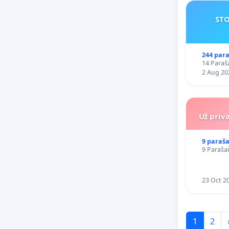
STO
244 para
14 Paraša
2 Aug 20
Už priv
9 paraša
9 Parašai
23 Oct 2
1
2