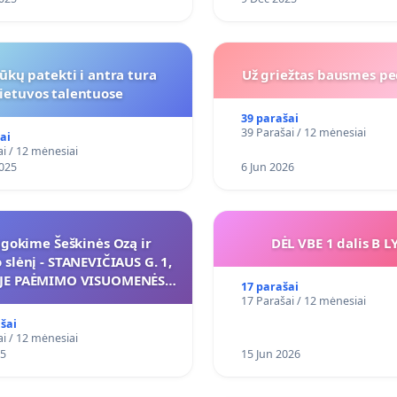
ūkų patekti i antra tura
Už griežtas bausmes pe
lietuvos talentuose
39 parašai
39 Parašai / 12 mėnesiai
ai
i / 12 mėnesiai
025
6 Jun 2026
ugokime Šeškinės Ozą ir
DĖL VBE 1 dalis B L
slėnį - STANEVIČIAUS G. 1,
UJE PAĖMIMO VISUOMENĖS
17 parašai
KIAMS (IŠPIRKIMO) IR JO
17 Parašai / 12 mėnesiai
IKYMO VIEŠAJAI ŽELDYNŲ
šai
FUNKCIJAI
i / 12 mėnesiai
25
15 Jun 2026