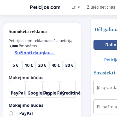
Peticijos.com
Žiūrėti peticijas
LT ▼
Dėl galim
Sumokėta reklama
Peticijos.com reklamuos šią peticiją
Dalin
3,000
žmonėms.
Sužinoti daugiau...
Peticij
5 €
10 €
20 €
40 €
80 €
Susisiekti
Mokėjimo būdas
Jūsų vard
PayPal
Google Pay
Apple Pay
Kreditinė kordelė
Mokėjimo būdas
El. pašto 
PayPal