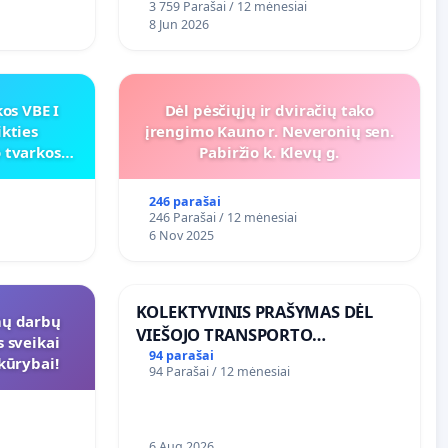
3 759 Parašai / 12 mėnesiai
8 Jun 2026
os VBE I
Dėl pėsčiųjų ir dviračių tako
ikties
įrengimo Kauno r. Neveronių sen.
 tvarkos
Pabiržio k. Klevų g.
246 parašai
246 Parašai / 12 mėnesiai
6 Nov 2025
KOLEKTYVINIS PRAŠYMAS DĖL
mų darbų
VIEŠOJO TRANSPORTO
s sveikai
SUSISIEKIMO GERINIMO
94 parašai
 kūrybai!
94 Parašai / 12 mėnesiai
VOSYLIUKŲ KAIME
6 Aug 2026