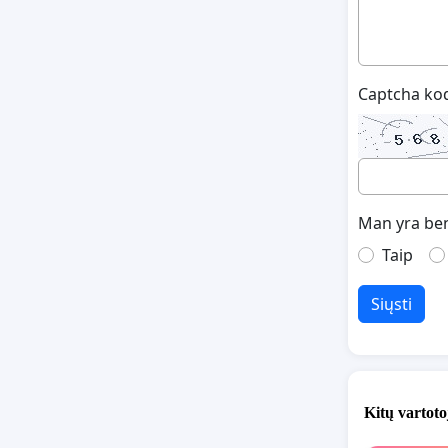
Captcha ko
Man yra ben
Taip
Siųsti
Kitų vartoto