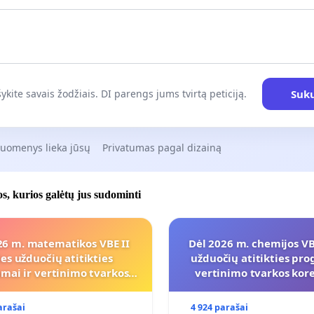
Suku
ykite savais žodžiais. DI parengs jums tvirtą peticiją.
duomenys lieka jūsų
Privatumas pagal dizainą
jos, kurios galėtų jus sudominti
26 m. matematikos VBE II
Dėl 2026 m. chemijos VBE
ies užduočių atitikties
užduočių atitikties pro
mai ir vertinimo tvarkos
vertinimo tvarkos ko
koregavimo
arašai
4 924 parašai