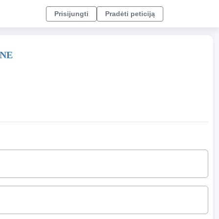
Prisijungti
Pradėti peticiją
UNE