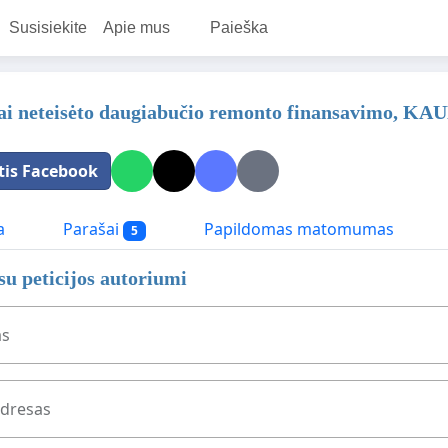
Susisiekite
Apie mus
Paieška
ai neteisėto daugiabučio remonto finansavimo, KA
tis Facebook
a
Parašai
Papildomas matomumas
5
 su peticijos autoriumi
as
adresas