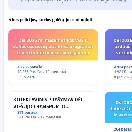
Kitos peticijos, kurios galėtų jus sudominti
Dėl 2026 m. matematikos VBE II
Dėl 2026
dalies užduočių atitikties programai
užduoči
ir vertinimo tvarkos koregavimo
vertin
13 256 parašai
4 924 par
13 256 Parašai / 12 mėnesiai
4 924 Para
5 Jun 2026
8 Jun 2026
KOLEKTYVINIS PRAŠYMAS DĖL
Dėl 20
VIEŠOJO TRANSPORTO
dalies užd
SUSISIEKIMO GERINIMO
371 parašai
ir vert
371 Parašai / 12 mėnesiai
VOSYLIUKŲ KAIME
264 paraš