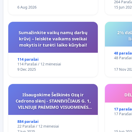
264 Paraša
6 Aug 2026
15 Jun 202
Sumažinkite vaikų namų darbų
2½ dzū
krūvį – leiskite vaikams sveikai
l
mokytis ir turėti laiko kūrybai!
48 paraša
48 Parašai
114 parašai
114 Parašai / 12 mėnesiai
9 Dec 2025
17 Nov 20
Išsaugokime Šeškinės Ozą ir
DĖL
Cedrono slėnį - STANEVIČIAUS G. 1,
VILNIUJE PAĖMIMO VISUOMENĖS
17 paraša
POREIKIAMS (IŠPIRKIMO) IR JO
17 Parašai
PRITAIKYMO VIEŠAJAI ŽELDYNŲ
884 parašai
FUNKCIJAI
22 Parašai / 12 mėnesiai
7 Jun 2025
15 Jun 202