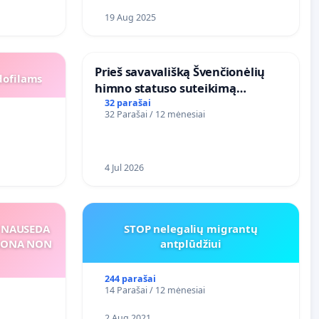
19 Aug 2025
​Prieš savavališką Švenčionėlių
dofilams
himno statuso suteikimą
atlikėjos Živilės dainai
32 parašai
32 Parašai / 12 mėnesiai
4 Jul 2026
S NAUSEDA
STOP nelegalių migrantų
RSONA NON
antplūdžiui
244 parašai
14 Parašai / 12 mėnesiai
2 Aug 2021