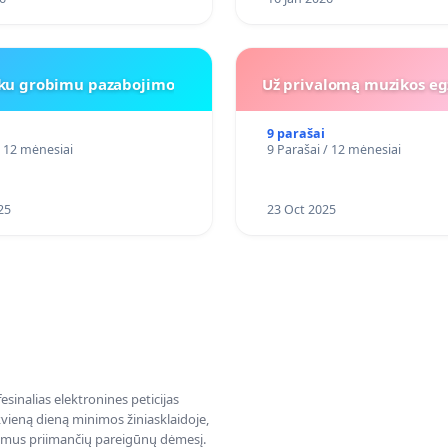
iku grobimu pazabojimo
Už privalomą muzikos eg
9 parašai
/ 12 mėnesiai
9 Parašai / 12 mėnesiai
25
23 Oct 2025
sinalias elektronines peticijas
ieną dieną minimos žiniasklaidoje,
dimus priimančių pareigūnų dėmesį.