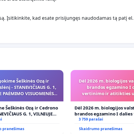
. Įsitikinkite, kad esate prisijungęs naudodamas tą patį el
gokime Šeškinės Ozą ir
Dėl 2026 m. biologijos va
slėnį - STANEVIČIAUS G. 1,
brandos egzamino I d
JE PAĖMIMO VISUOMENĖS
vertinimo ir atitiktie
IAMS (IŠPIRKIMO) IR JO
programai
KYMO VIEŠAJAI ŽELDYNŲ
e Šeškinės Ozą ir Cedrono
Dėl 2026 m. biologijos vals
FUNKCIJAI
ANEVIČIAUS G. 1, VILNIUJE
brandos egzamino I dalies
VISUOMENĖS POREIKIAMS
ai
ir atitikties ugdymo prog
3 759 parašai
O) IR JO PRITAIKYMO
o pranešimas
Skaidrumo pranešimas
ŽELDYNŲ FUNKCIJAI