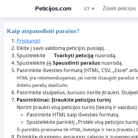
Peticijos.com
Žiūrėti peticijas
LT ▼
Kaip atspausdinti parašus?
Prisijungti
Eikite į savo valdomą peticijos puslapį.
Spustelėkite
Tvarkyti peticiją
nuorodą.
Spustelėkite
Spausdinti parašus
nuorodą.
Pasirinkite išvesties formatą (HTML, CSV, „Excel“ arb
HTML yra rekomenduojamas, jei norite išsaugoti parašus nau
dideliu parašų skaičiumi.
Pasirinkite stulpelius, kuriuos norite įtraukti. Stulpel
Pasirinktinai: Įtraukite peticijos turinį
Norint įtraukti visą peticijos turinį (tekstą ir vaizdus
Pasirinkite HTML kaip išvesties formatą.
Spustelėkite parinktį „Pridėti visą peticijos turin
Ši parinktis prieinama tik HTML išvestyje ir nėra įtraukta į 
Priimkite duomenų apsaugos sąlygas ir sugeneruokite