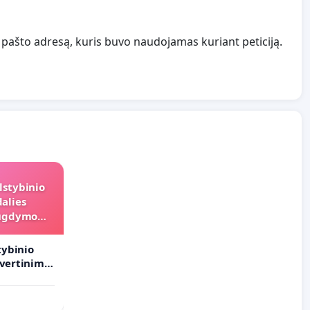
. pašto adresą, kuris buvo naudojamas kuriant peticiją.
lstybinio
alies
s ugdymo
tybinio
 vertinimo
ramai