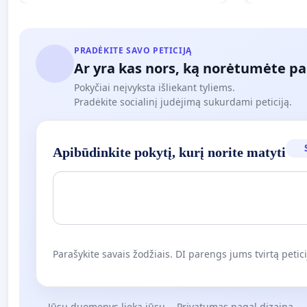
PRADĖKITE SAVO PETICIJĄ
Ar yra kas nors, ką norėtumėte pa
Pokyčiai neįvyksta išliekant tyliems.
Pradėkite socialinį judėjimą sukurdami peticiją.
Apibūdinkite pokytį, kurį norite matyti
Parašykite savais žodžiais. DI parengs jums tvirtą petici
Jūsų duomenys lieka jūsų
Privatumas pagal dizainą