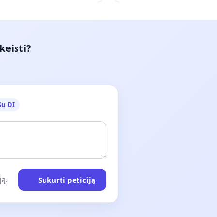
keisti?
Su DI
Sukurti peticiją
ją.