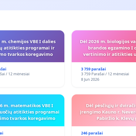
 m. chemijos VBE I dalies
Dėl 2026 m. biologijos va
ų atitikties programai ir
brandos egzamino I d
imo tvarkos koregavimo
vertinimo ir atitiktie
programai
ašai
3 759 parašai
šai / 12 mėnesiai
3 759 Parašai / 12 mėnesiai
8 Jun 2026
26 m. matematikos VBE I
Dėl pėsčiųjų ir dvirač
uočių atitikties programai
įrengimo Kauno r. Never
inimo tvarkos koregavimo
Pabiržio k. Klevų 
ai
246 parašai