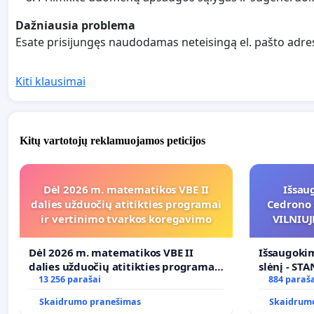
Dažniausia problema
Esate prisijungęs naudodamas neteisingą el. pašto adresą
Kiti klausimai
Kitų vartotojų reklamuojamos peticijos
Dėl 2026 m. matematikos VBE II
Išsau
dalies užduočių atitikties programai
Cedrono 
ir vertinimo tvarkos koregavimo
VILNIU
POREIK
PRITAI
Dėl 2026 m. matematikos VBE II
Išsaugokim
dalies užduočių atitikties programai
slėnį - ST
ir vertinimo tvarkos koregavimo
13 256 parašai
PAĖMIMO 
884 paraš
(IŠPIRKIM
Skaidrumo pranešimas
Skaidrum
VIEŠAJAI 