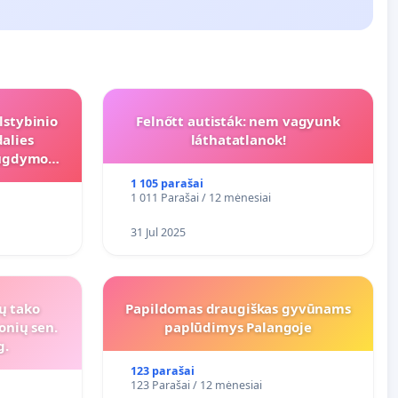
lstybinio
Felnőtt autisták: nem vagyunk
alies
láthatatlanok!
s ugdymo
1 105 parašai
1 011 Parašai / 12 mėnesiai
31 Jul 2025
ių tako
Papildomas draugiškas gyvūnams
onių sen.
paplūdimys Palangoje
g.
123 parašai
123 Parašai / 12 mėnesiai