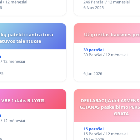
i / 12 mėnesiai
246 Parašai / 12 mėnesiai
6
6 Nov 2025
kų patekti i antra tura
Už griežtas bausmes pe
ietuvos talentuose
39 parašai
39 Parašai / 12 mėnesiai
i
 / 12 mėnesiai
25
6 Jun 2026
 VBE 1 dalis B LYGIS.
DEKLARACIJA del ASMEN
GITANAS paskelbimo PE
GRATA
i
 / 12 mėnesiai
15 parašai
15 Parašai / 12 mėnesiai
6
16 Jan 2026