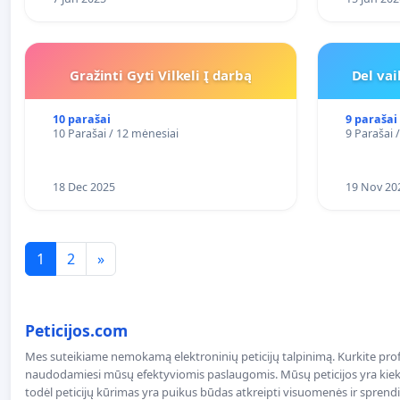
Gražinti Gyti Vilkeli Į darbą
Del va
10 parašai
9 parašai
10 Parašai / 12 mėnesiai
9 Parašai 
18 Dec 2025
19 Nov 20
1
2
»
Peticijos.com
Mes suteikiame nemokamą elektroninių peticijų talpinimą. Kurkite profe
naudodamiesi mūsų efektyviomis paslaugomis. Mūsų peticijos yra kiekv
todėl peticijų kūrimas yra puikus būdas atkreipti visuomenės ir spren