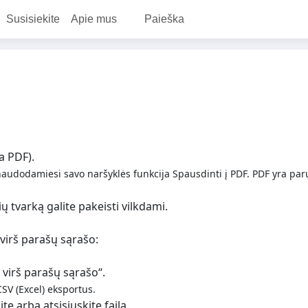
Susisiekite
Apie mus
Paieška
a PDF).
dodamiesi savo naršyklės funkcija Spausdinti į PDF. PDF yra paruošt
ių tvarką galite pakeisti vilkdami.
) virš parašų sąrašo:
į virš parašų sąrašo“.
CSV (Excel) eksportus.
 arba atsisiųskite failą.