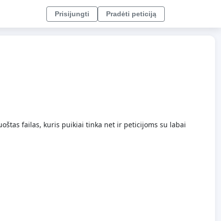
Prisijungti
Pradėti peticiją
as failas, kuris puikiai tinka net ir peticijoms su labai