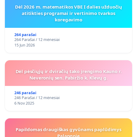
Dėl 2026 m. matematikos VBE I dalies užduočių
atitikties programai ir vertinimo tvarkos
koregavimo
264 parašai
264 Parašai / 12 mėnesiai
15 Jun 2026
Dėl pėsčiųjų ir dviračių tako įrengimo Kauno r.
Neveronių sen. Pabiržio k. Klevų g.
246 parašai
246 Parašai / 12 mėnesiai
6 Nov 2025
Papildomas draugiškas gyvūnams paplūdimys
Palangoje