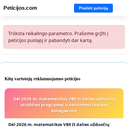
Peticijos.com
Pradėti peticiją
Trūksta reikalingo parametro. Prašome grįžti į
peticijos puslapį ir pabandyti dar kartą.
Kitų vartotojų reklamuojamos peticijos
Dėl 2026 m. matematikos VBE II dalies užduočių
atitikties programai ir vertinimo tvarkos
koregavimo
Dėl 2026 m. matematikos VBE II dalies užduočių