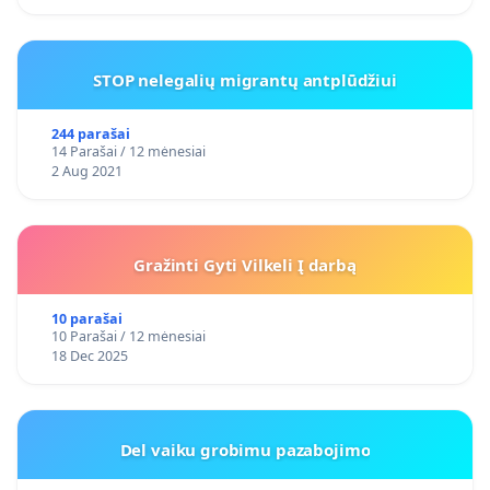
STOP nelegalių migrantų antplūdžiui
244 parašai
14 Parašai / 12 mėnesiai
2 Aug 2021
Gražinti Gyti Vilkeli Į darbą
10 parašai
10 Parašai / 12 mėnesiai
18 Dec 2025
Del vaiku grobimu pazabojimo