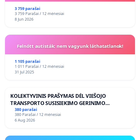
3 759 parašai
3 759 Parašai / 12 mėnesiai
8 Jun 2026
Felnőtt autisták: nem vagyunk láthatatlanok!
1 105 parašai
1 011 Parašai / 12 mėnesiai
31 Jul 2025
KOLEKTYVINIS PRAŠYMAS DĖL VIEŠOJO
TRANSPORTO SUSISIEKIMO GERINIMO
VOSYLIUKŲ KAIME
380 parašai
380 Parašai / 12 mėnesiai
6 Aug 2026