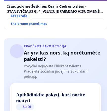
Išsaugokime Šeškinės Ozą ir Cedrono slėnį -
STANEVIČIAUS G. 1, VILNIUJE PAĖMIMO VISUOMENĖS
POREIKIAMS (IŠPIRKIMO) IR JO PRITAIKYMO VIEŠAJAI
884 parašai
ŽELDYNŲ FUNKCIJAI
Skaidrumo pranešimas
PRADĖKITE SAVO PETICIJĄ
Ar yra kas nors, ką norėtumėte
pakeisti?
Pokyčiai neįvyksta išliekant tyliems.
Pradėkite socialinį judėjimą sukurdami
peticiją.
Apibūdinkite pokytį, kurį norite
matyti
Su DI