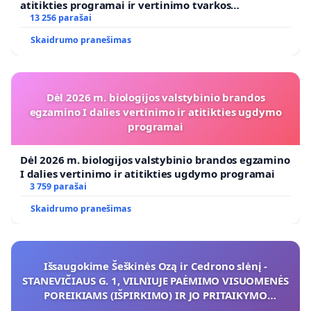
atitikties programai ir vertinimo tvarkos
koregavimo
13 256 parašai
Skaidrumo pranešimas
Dėl 2026 m. biologijos valstybinio brandos
egzamino I dalies vertinimo ir atitikties ugdymo
programai
Dėl 2026 m. biologijos valstybinio brandos egzamino
I dalies vertinimo ir atitikties ugdymo programai
3 759 parašai
Skaidrumo pranešimas
Išsaugokime Šeškinės Ozą ir Cedrono slėnį -
STANEVIČIAUS G. 1, VILNIUJE PAĖMIMO VISUOMENĖS
POREIKIAMS (IŠPIRKIMO) IR JO PRITAIKYMO
VIEŠAJAI ŽELDYNŲ FUNKCIJAI