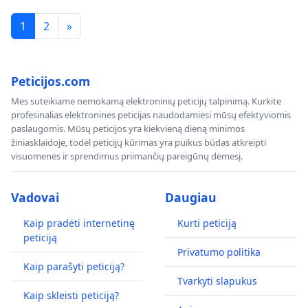
1
2
»
Peticijos.com
Mes suteikiame nemokamą elektroninių peticijų talpinimą. Kurkite
profesinalias elektronines peticijas naudodamiesi mūsų efektyviomis
paslaugomis. Mūsų peticijos yra kiekvieną dieną minimos
žiniasklaidoje, todėl peticijų kūrimas yra puikus būdas atkreipti
visuomenės ir sprendimus priimančių pareigūnų dėmesį.
Vadovai
Daugiau
Kaip pradėti internetinę
Kurti peticiją
peticiją
Privatumo politika
Kaip parašyti peticiją?
Tvarkyti slapukus
Kaip skleisti peticiją?