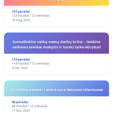
123 parašai
123 Parašai / 12 mėnesiai
19 Aug 2025
Sumažinkite vaikų namų darbų krūvį – leiskite
vaikams sveikai mokytis ir turėti laiko kūrybai!
114 parašai
114 Parašai / 12 mėnesiai
9 Dec 2025
2½ dzūkų patekti i antra tura lietuvos talentuose
48 parašai
48 Parašai / 12 mėnesiai
17 Nov 2025