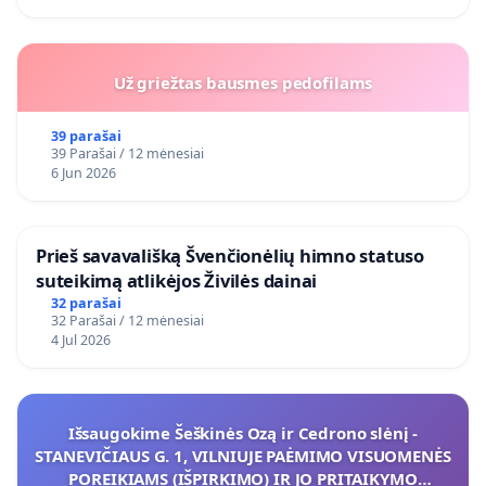
Už griežtas bausmes pedofilams
39 parašai
39 Parašai / 12 mėnesiai
6 Jun 2026
​Prieš savavališką Švenčionėlių himno statuso
suteikimą atlikėjos Živilės dainai
32 parašai
32 Parašai / 12 mėnesiai
4 Jul 2026
Išsaugokime Šeškinės Ozą ir Cedrono slėnį -
STANEVIČIAUS G. 1, VILNIUJE PAĖMIMO VISUOMENĖS
POREIKIAMS (IŠPIRKIMO) IR JO PRITAIKYMO