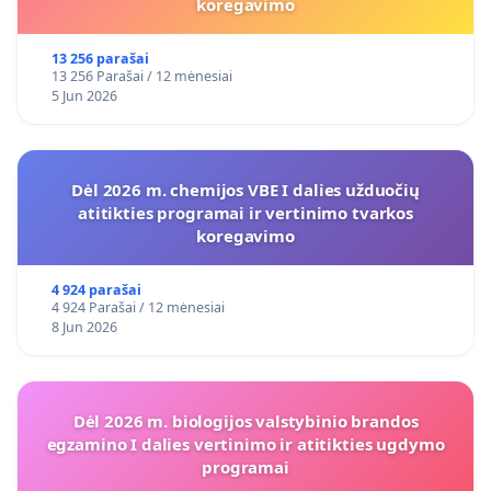
koregavimo
13 256 parašai
13 256 Parašai / 12 mėnesiai
5 Jun 2026
Dėl 2026 m. chemijos VBE I dalies užduočių
atitikties programai ir vertinimo tvarkos
koregavimo
4 924 parašai
4 924 Parašai / 12 mėnesiai
8 Jun 2026
Dėl 2026 m. biologijos valstybinio brandos
egzamino I dalies vertinimo ir atitikties ugdymo
programai