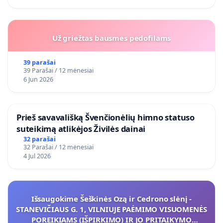
Už griežtas bausmes pedofilams
39 parašai
39 Parašai / 12 mėnesiai
6 Jun 2026
​Prieš savavališką Švenčionėlių himno statuso
suteikimą atlikėjos Živilės dainai
32 parašai
32 Parašai / 12 mėnesiai
4 Jul 2026
Išsaugokime Šeškinės Ozą ir Cedrono slėnį -
STANEVIČIAUS G. 1, VILNIUJE PAĖMIMO VISUOMENĖS
POREIKIAMS (IŠPIRKIMO) IR JO PRITAIKYMO