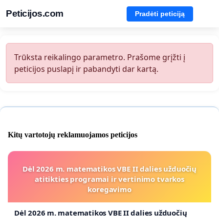
Peticijos.com
Pradėti peticiją
Trūksta reikalingo parametro. Prašome grįžti į
peticijos puslapį ir pabandyti dar kartą.
Kitų vartotojų reklamuojamos peticijos
Dėl 2026 m. matematikos VBE II dalies užduočių
atitikties programai ir vertinimo tvarkos
koregavimo
Dėl 2026 m. matematikos VBE II dalies užduočių