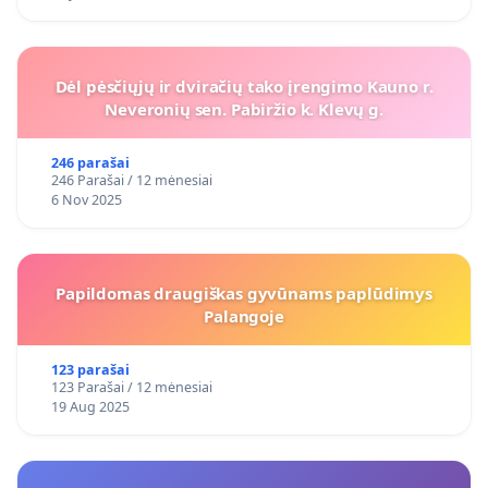
Dėl pėsčiųjų ir dviračių tako įrengimo Kauno r.
Neveronių sen. Pabiržio k. Klevų g.
246 parašai
246 Parašai / 12 mėnesiai
6 Nov 2025
Papildomas draugiškas gyvūnams paplūdimys
Palangoje
123 parašai
123 Parašai / 12 mėnesiai
19 Aug 2025