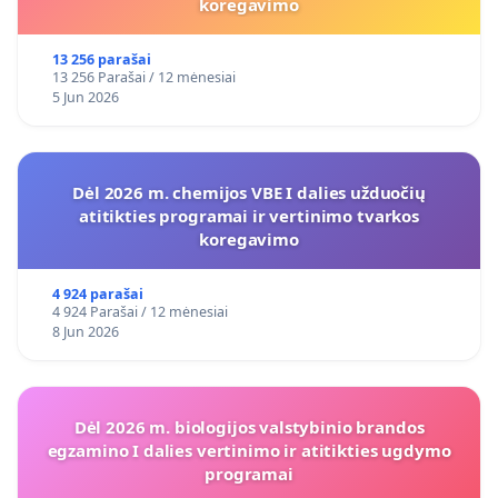
koregavimo
13 256 parašai
13 256 Parašai / 12 mėnesiai
5 Jun 2026
Dėl 2026 m. chemijos VBE I dalies užduočių
atitikties programai ir vertinimo tvarkos
koregavimo
4 924 parašai
4 924 Parašai / 12 mėnesiai
8 Jun 2026
Dėl 2026 m. biologijos valstybinio brandos
egzamino I dalies vertinimo ir atitikties ugdymo
programai