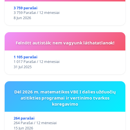
3 759 parašai
3 759 Parašai / 12 mėnesiai
8 Jun 2026
Felnőtt autisták: nem vagyunk láthatatlanok!
1 105 parašai
1 017 Parašai / 12 mėnesiai
31 Jul 2025
Dėl 2026 m. matematikos VBE I dalies užduočių
atitikties programai ir vertinimo tvarkos
koregavimo
264 parašai
264 Parašai / 12 mėnesiai
15 Jun 2026