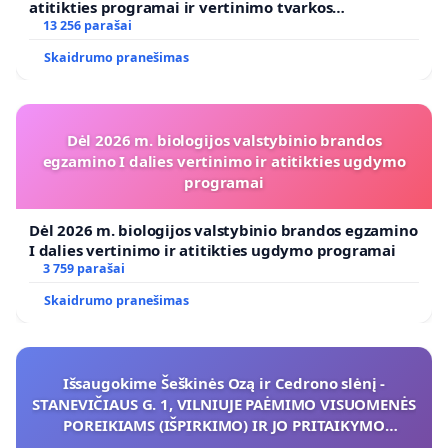
atitikties programai ir vertinimo tvarkos
koregavimo
13 256 parašai
Skaidrumo pranešimas
Dėl 2026 m. biologijos valstybinio brandos
egzamino I dalies vertinimo ir atitikties ugdymo
programai
Dėl 2026 m. biologijos valstybinio brandos egzamino
I dalies vertinimo ir atitikties ugdymo programai
3 759 parašai
Skaidrumo pranešimas
Išsaugokime Šeškinės Ozą ir Cedrono slėnį -
STANEVIČIAUS G. 1, VILNIUJE PAĖMIMO VISUOMENĖS
POREIKIAMS (IŠPIRKIMO) IR JO PRITAIKYMO
VIEŠAJAI ŽELDYNŲ FUNKCIJAI