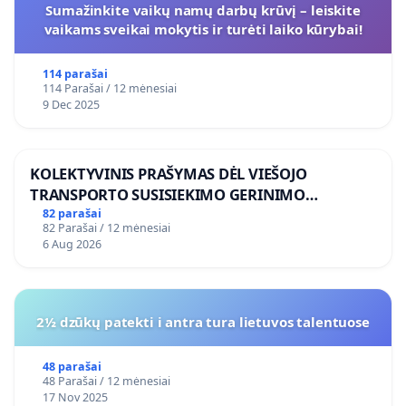
Sumažinkite vaikų namų darbų krūvį – leiskite
vaikams sveikai mokytis ir turėti laiko kūrybai!
114 parašai
114 Parašai / 12 mėnesiai
9 Dec 2025
KOLEKTYVINIS PRAŠYMAS DĖL VIEŠOJO
TRANSPORTO SUSISIEKIMO GERINIMO
VOSYLIUKŲ KAIME
82 parašai
82 Parašai / 12 mėnesiai
6 Aug 2026
2½ dzūkų patekti i antra tura lietuvos talentuose
48 parašai
48 Parašai / 12 mėnesiai
17 Nov 2025