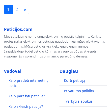
1
2
»
Peticijos.com
Mes suteikiame nemokamą elektroninių peticijų talpinimą. Kurkite
profesinalias elektronines peticijas naudodamiesi mūsų efektyviomis
paslaugomis. Mūsų peticijos yra kiekvieną dieną minimos
žiniasklaidoje, todėl peticijų kūrimas yra puikus būdas atkreipti
visuomenės ir sprendimus priimančių pareigūnų dėmesį.
Vadovai
Daugiau
Kaip pradėti internetinę
Kurti peticiją
peticiją
Privatumo politika
Kaip parašyti peticiją?
Tvarkyti slapukus
Kaip skleisti peticiją?