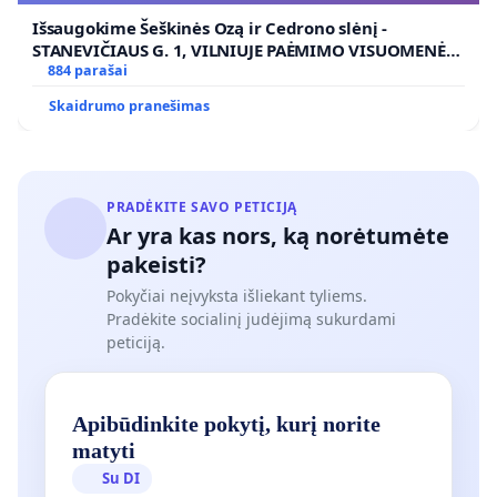
Išsaugokime Šeškinės Ozą ir Cedrono slėnį -
STANEVIČIAUS G. 1, VILNIUJE PAĖMIMO VISUOMENĖS
POREIKIAMS (IŠPIRKIMO) IR JO PRITAIKYMO VIEŠAJAI
884 parašai
ŽELDYNŲ FUNKCIJAI
Skaidrumo pranešimas
PRADĖKITE SAVO PETICIJĄ
Ar yra kas nors, ką norėtumėte
pakeisti?
Pokyčiai neįvyksta išliekant tyliems.
Pradėkite socialinį judėjimą sukurdami
peticiją.
Apibūdinkite pokytį, kurį norite
matyti
Su DI