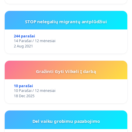
STOP nelegalių migrantų antplūdžiui
244 parašai
14 Parašai / 12 mėnesiai
2 Aug 2021
Gražinti Gyti Vilkeli Į darbą
10 parašai
10 Parašai / 12 mėnesiai
18 Dec 2025
Del vaiku grobimu pazabojimo