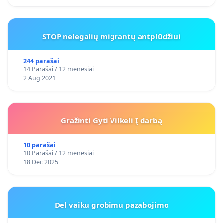
STOP nelegalių migrantų antplūdžiui
244 parašai
14 Parašai / 12 mėnesiai
2 Aug 2021
Gražinti Gyti Vilkeli Į darbą
10 parašai
10 Parašai / 12 mėnesiai
18 Dec 2025
Del vaiku grobimu pazabojimo