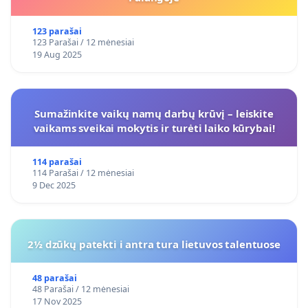
123 parašai
123 Parašai / 12 mėnesiai
19 Aug 2025
Sumažinkite vaikų namų darbų krūvį – leiskite
vaikams sveikai mokytis ir turėti laiko kūrybai!
114 parašai
114 Parašai / 12 mėnesiai
9 Dec 2025
2½ dzūkų patekti i antra tura lietuvos talentuose
48 parašai
48 Parašai / 12 mėnesiai
17 Nov 2025