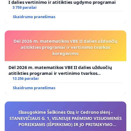
I dalies vertinimo ir atitikties ugdymo programai
3 759 parašai
Skaidrumo pranešimas
Dėl 2026 m. matematikos VBE II dalies užduočių
atitikties programai ir vertinimo tvarkos
koregavimo
Dėl 2026 m. matematikos VBE II dalies užduočių
atitikties programai ir vertinimo tvarkos
koregavimo
13 256 parašai
Skaidrumo pranešimas
Išsaugokime Šeškinės Ozą ir Cedrono slėnį -
STANEVIČIAUS G. 1, VILNIUJE PAĖMIMO VISUOMENĖS
POREIKIAMS (IŠPIRKIMO) IR JO PRITAIKYMO
VIEŠAJAI ŽELDYNŲ FUNKCIJAI