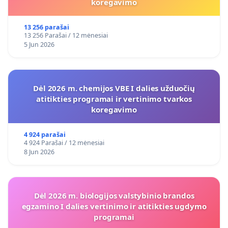
koregavimo
13 256 parašai
13 256 Parašai / 12 mėnesiai
5 Jun 2026
Dėl 2026 m. chemijos VBE I dalies užduočių
atitikties programai ir vertinimo tvarkos
koregavimo
4 924 parašai
4 924 Parašai / 12 mėnesiai
8 Jun 2026
Dėl 2026 m. biologijos valstybinio brandos
egzamino I dalies vertinimo ir atitikties ugdymo
programai