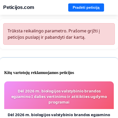
Peticijos.com
Pradėti peticiją
Trūksta reikalingo parametro. Prašome grįžti į
peticijos puslapį ir pabandyti dar kartą.
Kitų vartotojų reklamuojamos peticijos
Dėl 2026 m. biologijos valstybinio brandos
egzamino I dalies vertinimo ir atitikties ugdymo
programai
Dėl 2026 m. biologijos valstybinio brandos egzamino