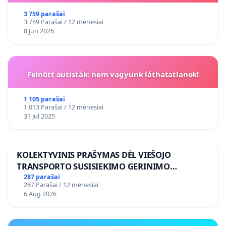
3 759 parašai
3 759 Parašai / 12 mėnesiai
8 Jun 2026
Felnőtt autisták: nem vagyunk láthatatlanok!
1 105 parašai
1 013 Parašai / 12 mėnesiai
31 Jul 2025
KOLEKTYVINIS PRAŠYMAS DĖL VIEŠOJO
TRANSPORTO SUSISIEKIMO GERINIMO
VOSYLIUKŲ KAIME
287 parašai
287 Parašai / 12 mėnesiai
6 Aug 2026