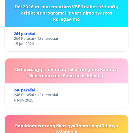
Dėl 2026 m. matematikos VBE I dalies užduočių
atitikties programai ir vertinimo tvarkos
koregavimo
264 parašai
264 Parašai / 12 mėnesiai
15 Jun 2026
Dėl pėsčiųjų ir dviračių tako įrengimo Kauno r.
Neveronių sen. Pabiržio k. Klevų g.
246 parašai
246 Parašai / 12 mėnesiai
6 Nov 2025
Papildomas draugiškas gyvūnams paplūdimys
Palangoje