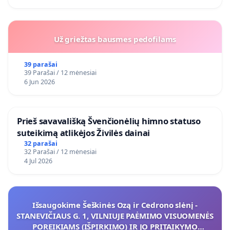
Už griežtas bausmes pedofilams
39 parašai
39 Parašai / 12 mėnesiai
6 Jun 2026
​Prieš savavališką Švenčionėlių himno statuso
suteikimą atlikėjos Živilės dainai
32 parašai
32 Parašai / 12 mėnesiai
4 Jul 2026
Išsaugokime Šeškinės Ozą ir Cedrono slėnį -
STANEVIČIAUS G. 1, VILNIUJE PAĖMIMO VISUOMENĖS
POREIKIAMS (IŠPIRKIMO) IR JO PRITAIKYMO