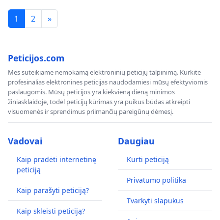
1
2
»
Peticijos.com
Mes suteikiame nemokamą elektroninių peticijų talpinimą. Kurkite
profesinalias elektronines peticijas naudodamiesi mūsų efektyviomis
paslaugomis. Mūsų peticijos yra kiekvieną dieną minimos
žiniasklaidoje, todėl peticijų kūrimas yra puikus būdas atkreipti
visuomenės ir sprendimus priimančių pareigūnų dėmesį.
Vadovai
Daugiau
Kaip pradėti internetinę
Kurti peticiją
peticiją
Privatumo politika
Kaip parašyti peticiją?
Tvarkyti slapukus
Kaip skleisti peticiją?