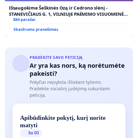
Išsaugokime Šeškinės Ozą ir Cedrono slėnį -
STANEVIČIAUS G. 1, VILNIUJE PAĖMIMO VISUOMENĖS
POREIKIAMS (IŠPIRKIMO) IR JO PRITAIKYMO VIEŠAJAI
884 parašai
ŽELDYNŲ FUNKCIJAI
Skaidrumo pranešimas
PRADĖKITE SAVO PETICIJĄ
Ar yra kas nors, ką norėtumėte
pakeisti?
Pokyčiai neįvyksta išliekant tyliems.
Pradėkite socialinį judėjimą sukurdami
peticiją.
Apibūdinkite pokytį, kurį norite
matyti
Su DI