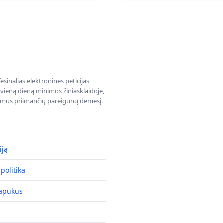
sinalias elektronines peticijas
ieną dieną minimos žiniasklaidoje,
dimus priimančių pareigūnų dėmesį.
iją
politika
lapukus