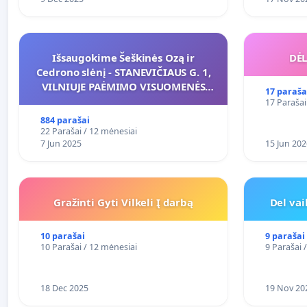
Išsaugokime Šeškinės Ozą ir
DĖL
Cedrono slėnį - STANEVIČIAUS G. 1,
VILNIUJE PAĖMIMO VISUOMENĖS
17 paraša
POREIKIAMS (IŠPIRKIMO) IR JO
17 Parašai
PRITAIKYMO VIEŠAJAI ŽELDYNŲ
884 parašai
FUNKCIJAI
22 Parašai / 12 mėnesiai
7 Jun 2025
15 Jun 202
Gražinti Gyti Vilkeli Į darbą
Del va
10 parašai
9 parašai
10 Parašai / 12 mėnesiai
9 Parašai 
18 Dec 2025
19 Nov 20