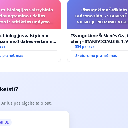
 m. biologijos valstybinio
Išsaugokime Šeškinės 
dos egzamino I dalies
Cedrono slėnį - STANEVIČI
mo ir atitikties ugdymo
VILNIUJE PAĖMIMO VIS
programai
POREIKIAMS (IŠPIRKIMO
PRITAIKYMO VIEŠAJAI 
. biologijos valstybinio
Išsaugokime Šeškinės Ozą 
FUNKCIJAI
zamino I dalies vertinimo
slėnį - STANEVIČIAUS G. 1, 
ies ugdymo programai
šai
PAĖMIMO VISUOMENĖS PO
884 parašai
(IŠPIRKIMO) IR JO PRITAI
o pranešimas
Skaidrumo pranešimas
VIEŠAJAI ŽELDYNŲ FUNKCIJ
keisti?
Ar jūs pasielgsite taip pat?
Su DI