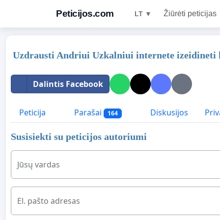
Peticijos.com
Žiūrėti peticijas
LT ▼
Uzdrausti Andriui Uzkalniui internete izeidineti 
Dalintis Facebook
Peticija
Parašai
Diskusijos
Priv
164
Susisiekti su peticijos autoriumi
Jūsų vardas
El. pašto adresas