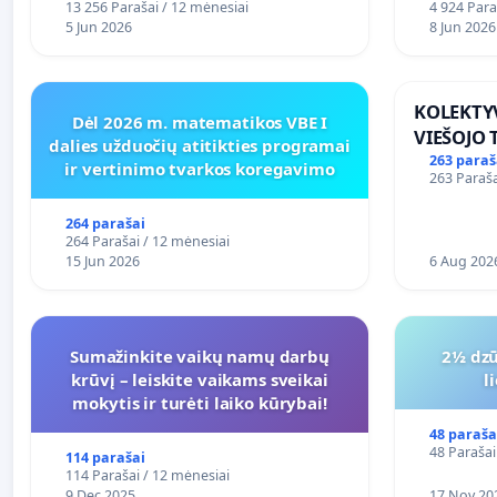
13 256 Parašai / 12 mėnesiai
4 924 Para
5 Jun 2026
8 Jun 2026
KOLEKTY
Dėl 2026 m. matematikos VBE I
VIEŠOJO
dalies užduočių atitikties programai
SUSISIE
263 paraš
ir vertinimo tvarkos koregavimo
263 Paraša
VOSYLIU
264 parašai
264 Parašai / 12 mėnesiai
15 Jun 2026
6 Aug 202
Sumažinkite vaikų namų darbų
2½ dzū
krūvį – leiskite vaikams sveikai
l
mokytis ir turėti laiko kūrybai!
48 paraša
48 Parašai
114 parašai
114 Parašai / 12 mėnesiai
9 Dec 2025
17 Nov 20