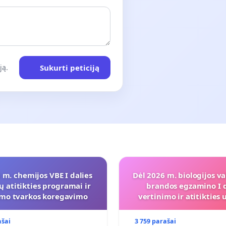
Sukurti peticiją
ją.
 m. chemijos VBE I dalies
Dėl 2026 m. biologijos va
ų atitikties programai ir
brandos egzamino I d
imo tvarkos koregavimo
vertinimo ir atitiktie
programai
ašai
3 759 parašai