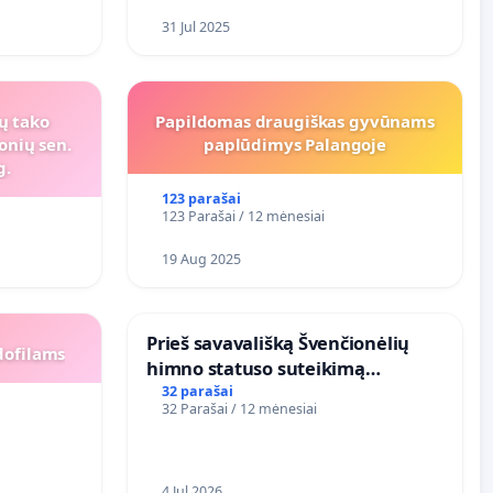
31 Jul 2025
ių tako
Papildomas draugiškas gyvūnams
onių sen.
paplūdimys Palangoje
g.
123 parašai
123 Parašai / 12 mėnesiai
19 Aug 2025
​Prieš savavališką Švenčionėlių
dofilams
himno statuso suteikimą
atlikėjos Živilės dainai
32 parašai
32 Parašai / 12 mėnesiai
4 Jul 2026