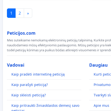
1
2
»
Peticijos.com
Mes suteikiame nemokamą elektroninių peticijų talpinimą. Kurkite profe
naudodamiesi mūsų efektyviomis paslaugomis. Mūsų peticijos yra kiekv
todėl peticijų kūrimas yra puikus būdas atkreipti visuomenės ir spren
Vadovai
Daugiau
Kaip pradėti internetinę peticiją
Kurti petic
Kaip parašyti peticiją?
Privatumo 
Kaip skleisti peticiją?
Tvarkyti s
Kaip pritraukti žiniasklaidos dėmesį savo
Apie mus
peticijai