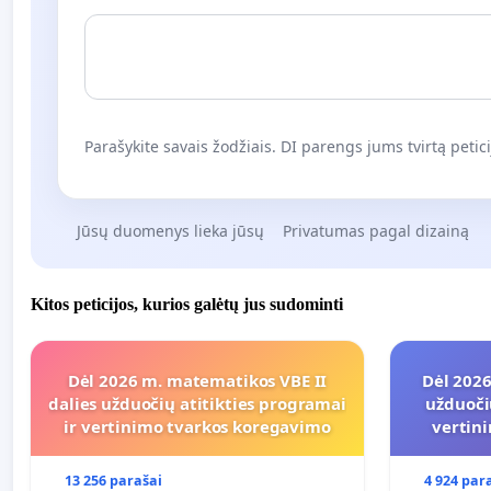
Parašykite savais žodžiais. DI parengs jums tvirtą petici
Jūsų duomenys lieka jūsų
Privatumas pagal dizainą
Kitos peticijos, kurios galėtų jus sudominti
Dėl 2026 m. matematikos VBE II
Dėl 2026
dalies užduočių atitikties programai
užduoči
ir vertinimo tvarkos koregavimo
vertin
13 256 parašai
4 924 par