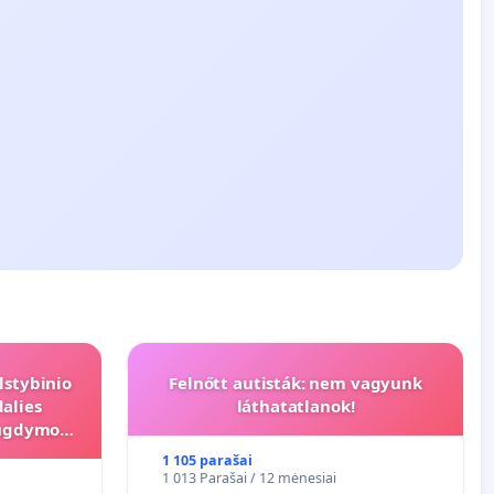
lstybinio
Felnőtt autisták: nem vagyunk
alies
láthatatlanok!
s ugdymo
1 105 parašai
1 013 Parašai / 12 mėnesiai