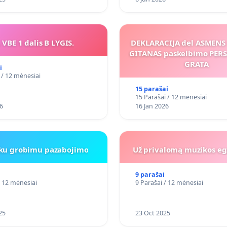
 VBE 1 dalis B LYGIS.
DEKLARACIJA del ASMEN
GITANAS paskelbimo PE
GRATA
i
 / 12 mėnesiai
15 parašai
15 Parašai / 12 mėnesiai
6
16 Jan 2026
iku grobimu pazabojimo
Už privalomą muzikos eg
9 parašai
/ 12 mėnesiai
9 Parašai / 12 mėnesiai
25
23 Oct 2025