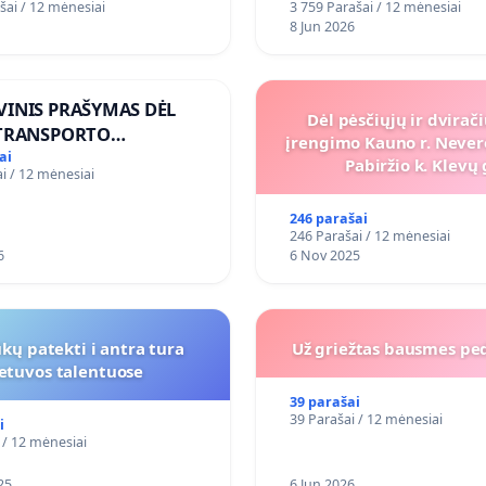
šai / 12 mėnesiai
3 759 Parašai / 12 mėnesiai
8 Jun 2026
VINIS PRAŠYMAS DĖL
Dėl pėsčiųjų ir dvirač
 TRANSPORTO
įrengimo Kauno r. Never
KIMO GERINIMO
ai
Pabiržio k. Klevų 
i / 12 mėnesiai
KŲ KAIME
246 parašai
246 Parašai / 12 mėnesiai
6
6 Nov 2025
kų patekti i antra tura
Už griežtas bausmes pe
ietuvos talentuose
39 parašai
39 Parašai / 12 mėnesiai
i
 / 12 mėnesiai
25
6 Jun 2026