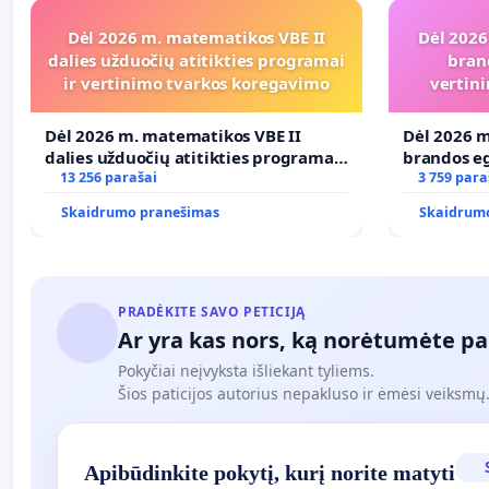
Dėl 2026 m. matematikos VBE II
Dėl 2026
dalies užduočių atitikties programai
bran
ir vertinimo tvarkos koregavimo
vertini
Dėl 2026 m. matematikos VBE II
Dėl 2026 m
dalies užduočių atitikties programai
brandos eg
ir vertinimo tvarkos koregavimo
13 256 parašai
ir atitikt
3 759 para
Skaidrumo pranešimas
Skaidrum
PRADĖKITE SAVO PETICIJĄ
Ar yra kas nors, ką norėtumėte pa
Pokyčiai neįvyksta išliekant tyliems.
Šios paticijos autorius nepakluso ir ėmėsi veiksmų. 
Apibūdinkite pokytį, kurį norite matyti