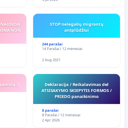
S NAUSEDA
STOP nelegalių migrantų
RSONA NON
antplūdžiui
244 parašai
14 Parašai / 12 mėnesiai
2 Aug 2021
zaminą :)
Deklaracija / Reikalavimas del
ATSISAKYMO SKIEPYTIS FORMOS /
PRIEDO panaikinimo
8 parašai
8 Parašai / 12 mėnesiai
2 Apr 2026