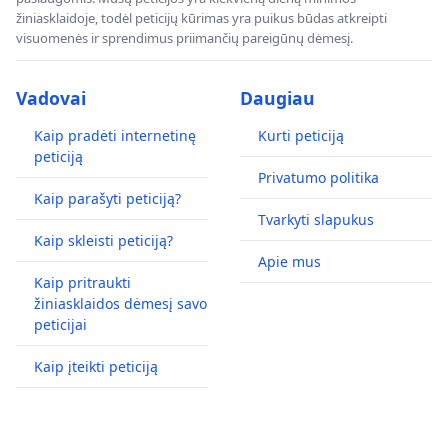
žiniasklaidoje, todėl peticijų kūrimas yra puikus būdas atkreipti
visuomenės ir sprendimus priimančių pareigūnų dėmesį.
Vadovai
Daugiau
Kaip pradėti internetinę
Kurti peticiją
peticiją
Privatumo politika
Kaip parašyti peticiją?
Tvarkyti slapukus
Kaip skleisti peticiją?
Apie mus
Kaip pritraukti
žiniasklaidos dėmesį savo
peticijai
Kaip įteikti peticiją