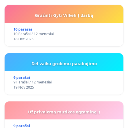
Gražinti Gyti Vilkeli Į darbą
10 parašai
10 Parašai / 12 mėnesiai
18 Dec 2025
Del vaiku grobimu pazabojimo
9 parašai
9 Parašai / 12 mėnesiai
19 Nov 2025
Už privalomą muzikos egzaminą :)
9 parašai