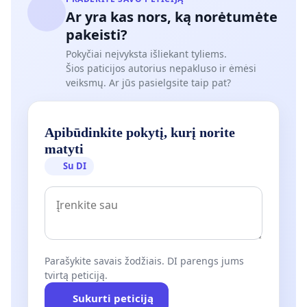
Ar yra kas nors, ką norėtumėte
pakeisti?
Pokyčiai neįvyksta išliekant tyliems.
Šios paticijos autorius nepakluso ir ėmėsi
veiksmų. Ar jūs pasielgsite taip pat?
Apibūdinkite pokytį, kurį norite
matyti
Su DI
Parašykite savais žodžiais. DI parengs jums
tvirtą peticiją.
Sukurti peticiją