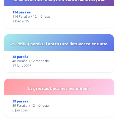
114 parašai
114 Parašai / 12 mėnesiai
9 Dec 2025
2½ dzūkų patekti i antra tura lietuvos talentuose
48 parašai
48 Parašai / 12 mėnesiai
17 Nov 2025
Už griežtas bausmes pedofilams
39 parašai
39 Parašai / 12 mėnesiai
6 Jun 2026