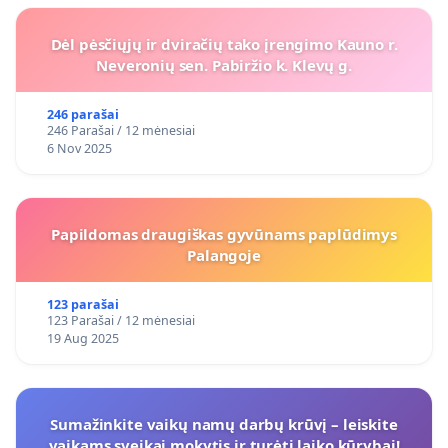
Dėl pėsčiųjų ir dviračių tako įrengimo Kauno r.
Neveronių sen. Pabiržio k. Klevų g.
246 parašai
246 Parašai / 12 mėnesiai
6 Nov 2025
Papildomas draugiškas gyvūnams paplūdimys
Palangoje
123 parašai
123 Parašai / 12 mėnesiai
19 Aug 2025
Sumažinkite vaikų namų darbų krūvį – leiskite
vaikams sveikai mokytis ir turėti laiko kūrybai!