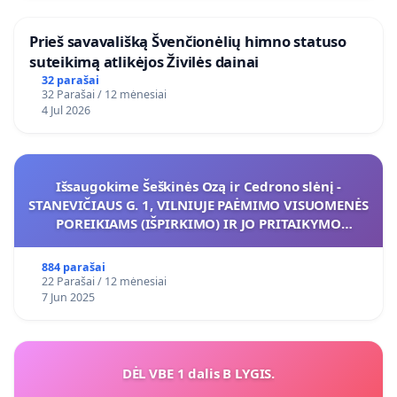
​Prieš savavališką Švenčionėlių himno statuso
suteikimą atlikėjos Živilės dainai
32 parašai
32 Parašai / 12 mėnesiai
4 Jul 2026
Išsaugokime Šeškinės Ozą ir Cedrono slėnį -
STANEVIČIAUS G. 1, VILNIUJE PAĖMIMO VISUOMENĖS
POREIKIAMS (IŠPIRKIMO) IR JO PRITAIKYMO
VIEŠAJAI ŽELDYNŲ FUNKCIJAI
884 parašai
22 Parašai / 12 mėnesiai
7 Jun 2025
DĖL VBE 1 dalis B LYGIS.