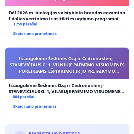
Dėl 2026 m. biologijos valstybinio brandos egzamino
I dalies vertinimo ir atitikties ugdymo programai
3 759 parašai
Skaidrumo pranešimas
Išsaugokime Šeškinės Ozą ir Cedrono slėnį -
STANEVIČIAUS G. 1, VILNIUJE PAĖMIMO VISUOMENĖS
POREIKIAMS (IŠPIRKIMO) IR JO PRITAIKYMO
VIEŠAJAI ŽELDYNŲ FUNKCIJAI
Išsaugokime Šeškinės Ozą ir Cedrono slėnį -
STANEVIČIAUS G. 1, VILNIUJE PAĖMIMO VISUOMENĖS
POREIKIAMS (IŠPIRKIMO) IR JO PRITAIKYMO VIEŠAJAI
884 parašai
ŽELDYNŲ FUNKCIJAI
Skaidrumo pranešimas
PRADĖKITE SAVO PETICIJĄ