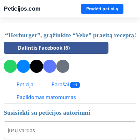
Peticijos.com
Pradėti peticiją
“Herburger”, grąžinkite “Veke” praeitą receptą!
Dalintis Facebook (6)
Peticija
Parašai
11
Papildomas matomumas
Susisiekti su peticijos autoriumi
Jūsų vardas