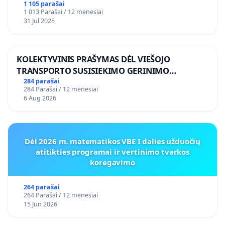
1 105 parašai
1 013 Parašai / 12 mėnesiai
31 Jul 2025
KOLEKTYVINIS PRAŠYMAS DĖL VIEŠOJO
TRANSPORTO SUSISIEKIMO GERINIMO
VOSYLIUKŲ KAIME
284 parašai
284 Parašai / 12 mėnesiai
6 Aug 2026
Dėl 2026 m. matematikos VBE I dalies užduočių
atitikties programai ir vertinimo tvarkos
koregavimo
264 parašai
264 Parašai / 12 mėnesiai
15 Jun 2026