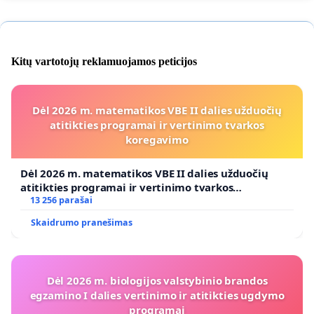
Kitų vartotojų reklamuojamos peticijos
Dėl 2026 m. matematikos VBE II dalies užduočių
atitikties programai ir vertinimo tvarkos
koregavimo
Dėl 2026 m. matematikos VBE II dalies užduočių
atitikties programai ir vertinimo tvarkos
koregavimo
13 256 parašai
Skaidrumo pranešimas
Dėl 2026 m. biologijos valstybinio brandos
egzamino I dalies vertinimo ir atitikties ugdymo
programai