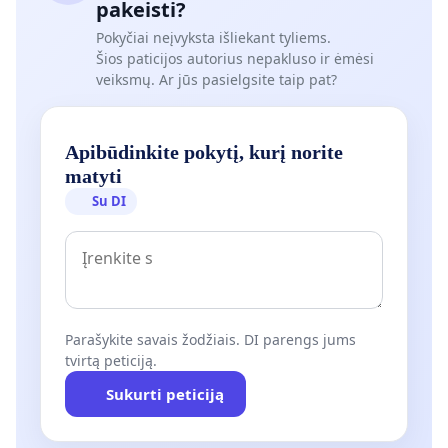
pakeisti?
Pokyčiai neįvyksta išliekant tyliems.
Šios paticijos autorius nepakluso ir ėmėsi
veiksmų. Ar jūs pasielgsite taip pat?
Apibūdinkite pokytį, kurį norite
matyti
Su DI
Parašykite savais žodžiais. DI parengs jums
tvirtą peticiją.
Sukurti peticiją