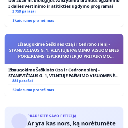
Dėl 2026 m. biologijos valstybinio brandos egzamino
I dalies vertinimo ir atitikties ugdymo programai
3 759 parašai
Skaidrumo pranešimas
Išsaugokime Šeškinės Ozą ir Cedrono slėnį -
STANEVIČIAUS G. 1, VILNIUJE PAĖMIMO VISUOMENĖS
POREIKIAMS (IŠPIRKIMO) IR JO PRITAIKYMO
VIEŠAJAI ŽELDYNŲ FUNKCIJAI
Išsaugokime Šeškinės Ozą ir Cedrono slėnį -
STANEVIČIAUS G. 1, VILNIUJE PAĖMIMO VISUOMENĖS
POREIKIAMS (IŠPIRKIMO) IR JO PRITAIKYMO VIEŠAJAI
884 parašai
ŽELDYNŲ FUNKCIJAI
Skaidrumo pranešimas
PRADĖKITE SAVO PETICIJĄ
Ar yra kas nors, ką norėtumėte