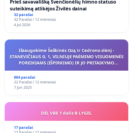
​Prieš savavališką Švenčionėlių himno statuso
suteikimą atlikėjos Živilės dainai
32 parašai
32 Parašai / 12 mėnesiai
4 Jul 2026
Išsaugokime Šeškinės Ozą ir Cedrono slėnį -
STANEVIČIAUS G. 1, VILNIUJE PAĖMIMO VISUOMENĖS
POREIKIAMS (IŠPIRKIMO) IR JO PRITAIKYMO
VIEŠAJAI ŽELDYNŲ FUNKCIJAI
884 parašai
22 Parašai / 12 mėnesiai
7 Jun 2025
DĖL VBE 1 dalis B LYGIS.
17 parašai
17 Parašai / 12 mėnesiai