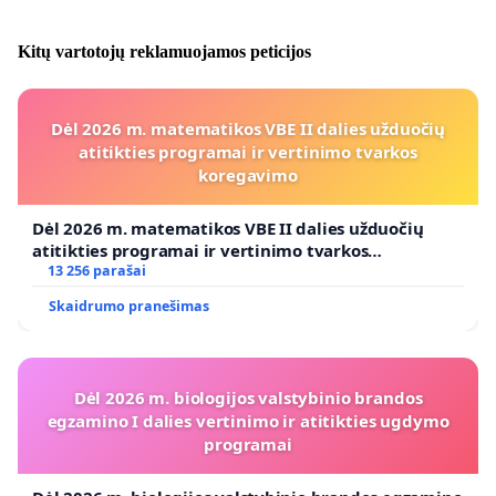
Kitų vartotojų reklamuojamos peticijos
Dėl 2026 m. matematikos VBE II dalies užduočių
atitikties programai ir vertinimo tvarkos
koregavimo
Dėl 2026 m. matematikos VBE II dalies užduočių
atitikties programai ir vertinimo tvarkos
koregavimo
13 256 parašai
Skaidrumo pranešimas
Dėl 2026 m. biologijos valstybinio brandos
egzamino I dalies vertinimo ir atitikties ugdymo
programai