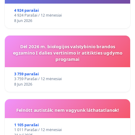
4 924 parašai
4 924 Parašai / 12 mėnesiai
8 Jun 2026
Dėl 2026 m. biologijos valstybinio brandos
egzamino I dalies vertinimo ir atitikties ugdymo
programai
3 759 parašai
3 759 Parašai / 12 mėnesiai
8 Jun 2026
Felnőtt autisták: nem vagyunk láthatatlanok!
1 105 parašai
1 011 Parašai / 12 mėnesiai