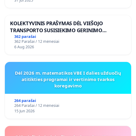
31 Jul 2025
KOLEKTYVINIS PRAŠYMAS DĖL VIEŠOJO
TRANSPORTO SUSISIEKIMO GERINIMO
VOSYLIUKŲ KAIME
362 parašai
362 Parašai / 12 mėnesiai
6 Aug 2026
Dėl 2026 m. matematikos VBE I dalies užduočių
atitikties programai ir vertinimo tvarkos
koregavimo
264 parašai
264 Parašai / 12 mėnesiai
15 Jun 2026