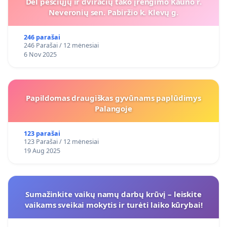
Dėl pėsčiųjų ir dviračių tako įrengimo Kauno r.
Neveronių sen. Pabiržio k. Klevų g.
246 parašai
246 Parašai / 12 mėnesiai
6 Nov 2025
Papildomas draugiškas gyvūnams paplūdimys
Palangoje
123 parašai
123 Parašai / 12 mėnesiai
19 Aug 2025
Sumažinkite vaikų namų darbų krūvį – leiskite
vaikams sveikai mokytis ir turėti laiko kūrybai!