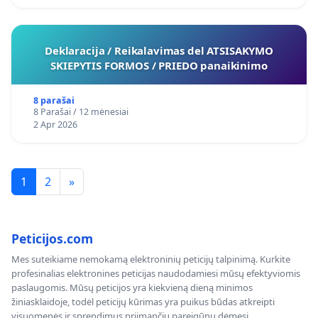
Deklaracija / Reikalavimas del ATSISAKYMO
SKIEPYTIS FORMOS / PRIEDO panaikinimo
8 parašai
8 Parašai / 12 mėnesiai
2 Apr 2026
1
2
»
Peticijos.com
Mes suteikiame nemokamą elektroninių peticijų talpinimą. Kurkite
profesinalias elektronines peticijas naudodamiesi mūsų efektyviomis
paslaugomis. Mūsų peticijos yra kiekvieną dieną minimos
žiniasklaidoje, todėl peticijų kūrimas yra puikus būdas atkreipti
visuomenės ir sprendimus priimančių pareigūnų dėmesį.