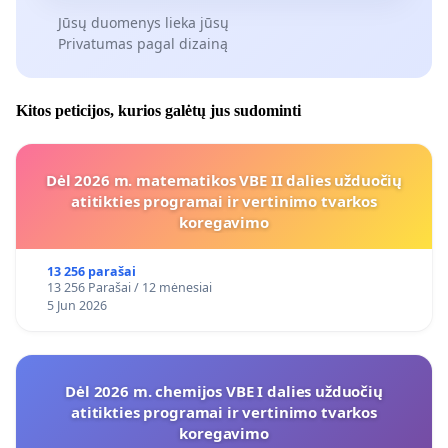
Jūsų duomenys lieka jūsų
Privatumas pagal dizainą
Kitos peticijos, kurios galėtų jus sudominti
Dėl 2026 m. matematikos VBE II dalies užduočių
atitikties programai ir vertinimo tvarkos
koregavimo
13 256 parašai
13 256 Parašai / 12 mėnesiai
5 Jun 2026
Dėl 2026 m. chemijos VBE I dalies užduočių
atitikties programai ir vertinimo tvarkos
koregavimo