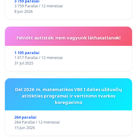
3 759 parašai
3 759 Parašai / 12 mėnesiai
8 Jun 2026
Felnőtt autisták: nem vagyunk láthatatlanok!
1 105 parašai
1 017 Parašai / 12 mėnesiai
31 Jul 2025
Dėl 2026 m. matematikos VBE I dalies užduočių
atitikties programai ir vertinimo tvarkos
koregavimo
264 parašai
264 Parašai / 12 mėnesiai
15 Jun 2026