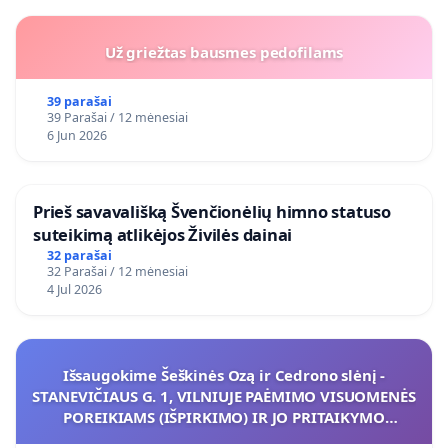
Už griežtas bausmes pedofilams
39 parašai
39 Parašai / 12 mėnesiai
6 Jun 2026
​Prieš savavališką Švenčionėlių himno statuso
suteikimą atlikėjos Živilės dainai
32 parašai
32 Parašai / 12 mėnesiai
4 Jul 2026
Išsaugokime Šeškinės Ozą ir Cedrono slėnį -
STANEVIČIAUS G. 1, VILNIUJE PAĖMIMO VISUOMENĖS
POREIKIAMS (IŠPIRKIMO) IR JO PRITAIKYMO
VIEŠAJAI ŽELDYNŲ FUNKCIJAI