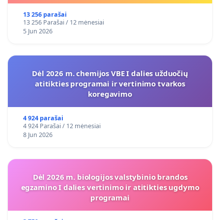
13 256 parašai
13 256 Parašai / 12 mėnesiai
5 Jun 2026
Dėl 2026 m. chemijos VBE I dalies užduočių
atitikties programai ir vertinimo tvarkos
koregavimo
4 924 parašai
4 924 Parašai / 12 mėnesiai
8 Jun 2026
Dėl 2026 m. biologijos valstybinio brandos
egzamino I dalies vertinimo ir atitikties ugdymo
programai