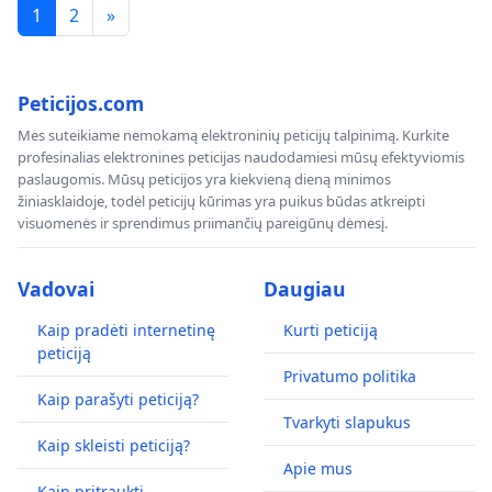
1
2
»
Peticijos.com
Mes suteikiame nemokamą elektroninių peticijų talpinimą. Kurkite
profesinalias elektronines peticijas naudodamiesi mūsų efektyviomis
paslaugomis. Mūsų peticijos yra kiekvieną dieną minimos
žiniasklaidoje, todėl peticijų kūrimas yra puikus būdas atkreipti
visuomenės ir sprendimus priimančių pareigūnų dėmesį.
Vadovai
Daugiau
Kaip pradėti internetinę
Kurti peticiją
peticiją
Privatumo politika
Kaip parašyti peticiją?
Tvarkyti slapukus
Kaip skleisti peticiją?
Apie mus
Kaip pritraukti