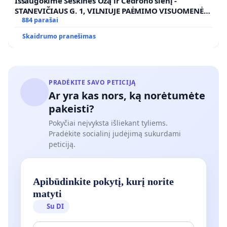
Išsaugokime Šeškinės Ozą ir Cedrono slėnį -
STANEVIČIAUS G. 1, VILNIUJE PAĖMIMO VISUOMENĖS
POREIKIAMS (IŠPIRKIMO) IR JO PRITAIKYMO VIEŠAJAI
884 parašai
ŽELDYNŲ FUNKCIJAI
Skaidrumo pranešimas
PRADĖKITE SAVO PETICIJĄ
Ar yra kas nors, ką norėtumėte
pakeisti?
Pokyčiai neįvyksta išliekant tyliems.
Pradėkite socialinį judėjimą sukurdami
peticiją.
Apibūdinkite pokytį, kurį norite
matyti
Su DI