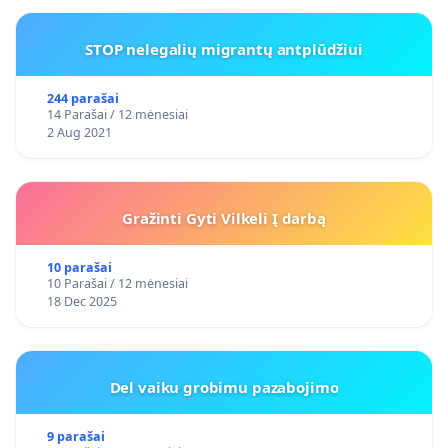
STOP nelegalių migrantų antplūdžiui
244 parašai
14 Parašai / 12 mėnesiai
2 Aug 2021
Gražinti Gyti Vilkeli Į darbą
10 parašai
10 Parašai / 12 mėnesiai
18 Dec 2025
Del vaiku grobimu pazabojimo
9 parašai