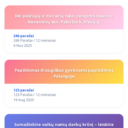
Dėl pėsčiųjų ir dviračių tako įrengimo Kauno r.
Neveronių sen. Pabiržio k. Klevų g.
246 parašai
246 Parašai / 12 mėnesiai
6 Nov 2025
Papildomas draugiškas gyvūnams paplūdimys
Palangoje
123 parašai
123 Parašai / 12 mėnesiai
19 Aug 2025
Sumažinkite vaikų namų darbų krūvį – leiskite