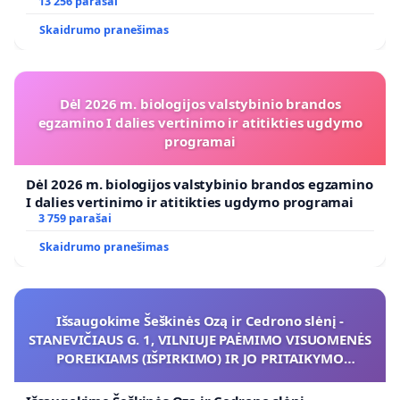
koregavimo
13 256 parašai
Skaidrumo pranešimas
Dėl 2026 m. biologijos valstybinio brandos
egzamino I dalies vertinimo ir atitikties ugdymo
programai
Dėl 2026 m. biologijos valstybinio brandos egzamino
I dalies vertinimo ir atitikties ugdymo programai
3 759 parašai
Skaidrumo pranešimas
Išsaugokime Šeškinės Ozą ir Cedrono slėnį -
STANEVIČIAUS G. 1, VILNIUJE PAĖMIMO VISUOMENĖS
POREIKIAMS (IŠPIRKIMO) IR JO PRITAIKYMO
VIEŠAJAI ŽELDYNŲ FUNKCIJAI