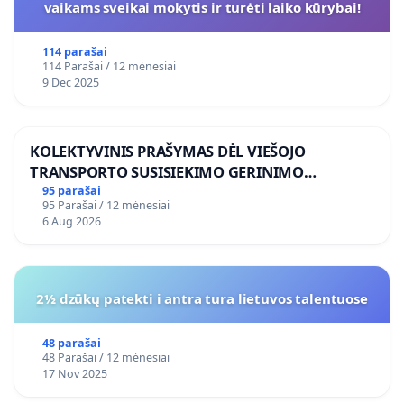
vaikams sveikai mokytis ir turėti laiko kūrybai!
114 parašai
114 Parašai / 12 mėnesiai
9 Dec 2025
KOLEKTYVINIS PRAŠYMAS DĖL VIEŠOJO
TRANSPORTO SUSISIEKIMO GERINIMO
VOSYLIUKŲ KAIME
95 parašai
95 Parašai / 12 mėnesiai
6 Aug 2026
2½ dzūkų patekti i antra tura lietuvos talentuose
48 parašai
48 Parašai / 12 mėnesiai
17 Nov 2025