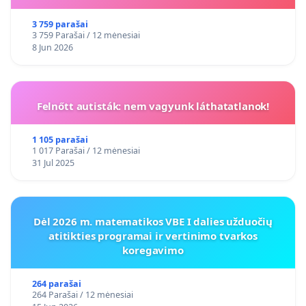
3 759 parašai
3 759 Parašai / 12 mėnesiai
8 Jun 2026
Felnőtt autisták: nem vagyunk láthatatlanok!
1 105 parašai
1 017 Parašai / 12 mėnesiai
31 Jul 2025
Dėl 2026 m. matematikos VBE I dalies užduočių
atitikties programai ir vertinimo tvarkos
koregavimo
264 parašai
264 Parašai / 12 mėnesiai