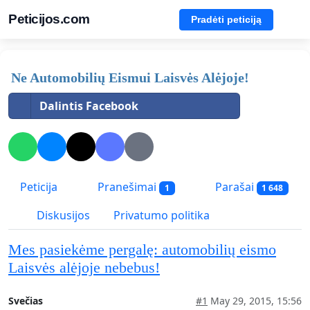
Peticijos.com
Pradėti peticiją
Ne Automobilių Eismui Laisvės Alėjoje!
Dalintis Facebook
Peticija
Pranešimai
Parašai
1
1 648
Diskusijos
Privatumo politika
Mes pasiekėme pergalę: automobilių eismo
Laisvės alėjoje nebebus!
Svečias
#1
May 29, 2015, 15:56