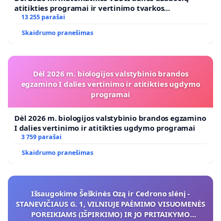
atitikties programai ir vertinimo tvarkos
koregavimo
13 255 parašai
Skaidrumo pranešimas
Dėl 2026 m. biologijos valstybinio brandos
egzamino I dalies vertinimo ir atitikties ugdymo
programai
Dėl 2026 m. biologijos valstybinio brandos egzamino
I dalies vertinimo ir atitikties ugdymo programai
3 759 parašai
Skaidrumo pranešimas
Išsaugokime Šeškinės Ozą ir Cedrono slėnį -
STANEVIČIAUS G. 1, VILNIUJE PAĖMIMO VISUOMENĖS
POREIKIAMS (IŠPIRKIMO) IR JO PRITAIKYMO