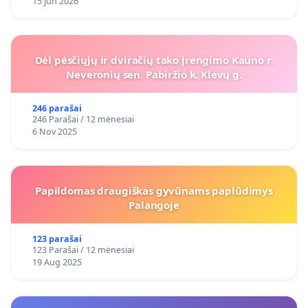
15 Jun 2026
Dėl pėsčiųjų ir dviračių tako įrengimo Kauno r.
Neveronių sen. Pabiržio k. Klevų g.
246 parašai
246 Parašai / 12 mėnesiai
6 Nov 2025
Papildomas draugiškas gyvūnams paplūdimys
Palangoje
123 parašai
123 Parašai / 12 mėnesiai
19 Aug 2025