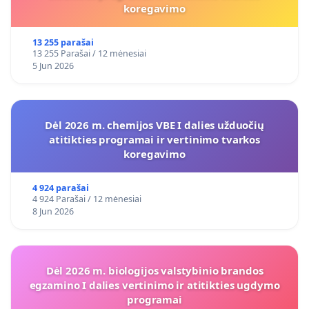
koregavimo
13 255 parašai
13 255 Parašai / 12 mėnesiai
5 Jun 2026
Dėl 2026 m. chemijos VBE I dalies užduočių
atitikties programai ir vertinimo tvarkos
koregavimo
4 924 parašai
4 924 Parašai / 12 mėnesiai
8 Jun 2026
Dėl 2026 m. biologijos valstybinio brandos
egzamino I dalies vertinimo ir atitikties ugdymo
programai