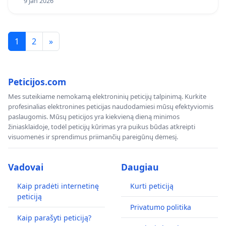
9 Jan 2026
1
2
»
Peticijos.com
Mes suteikiame nemokamą elektroninių peticijų talpinimą. Kurkite
profesinalias elektronines peticijas naudodamiesi mūsų efektyviomis
paslaugomis. Mūsų peticijos yra kiekvieną dieną minimos
žiniasklaidoje, todėl peticijų kūrimas yra puikus būdas atkreipti
visuomenės ir sprendimus priimančių pareigūnų dėmesį.
Vadovai
Daugiau
Kaip pradėti internetinę
Kurti peticiją
peticiją
Privatumo politika
Kaip parašyti peticiją?