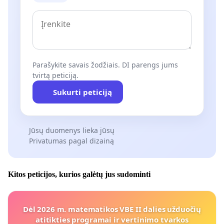
Parašykite savais žodžiais. DI parengs jums
tvirtą peticiją.
Sukurti peticiją
Jūsų duomenys lieka jūsų
Privatumas pagal dizainą
Kitos peticijos, kurios galėtų jus sudominti
Dėl 2026 m. matematikos VBE II dalies užduočių
atitikties programai ir vertinimo tvarkos