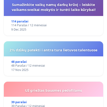
Sumažinkite vaikų namų darbų krūvį – leiskite
vaikams sveikai mokytis ir turėti laiko kūrybai!
114 parašai
114 Parašai / 12 mėnesiai
9 Dec 2025
2½ dzūkų patekti i antra tura lietuvos talentuose
48 parašai
48 Parašai / 12 mėnesiai
17 Nov 2025
Už griežtas bausmes pedofilams
39 parašai
39 Parašai / 12 mėnesiai