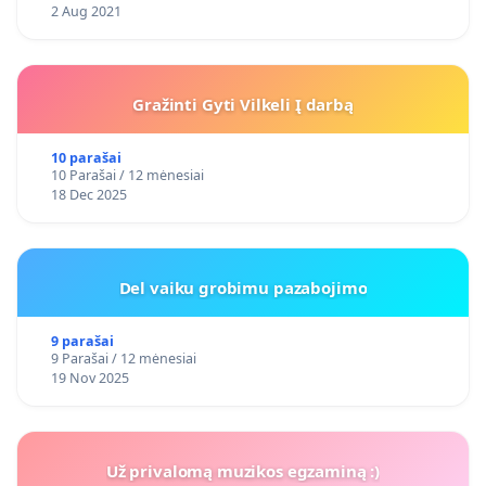
2 Aug 2021
Gražinti Gyti Vilkeli Į darbą
10 parašai
10 Parašai / 12 mėnesiai
18 Dec 2025
Del vaiku grobimu pazabojimo
9 parašai
9 Parašai / 12 mėnesiai
19 Nov 2025
Už privalomą muzikos egzaminą :)