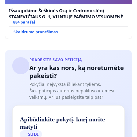
VIEŠAJAI ŽELDYNŲ FUNKCIJAI
Išsaugokime Šeškinės Ozą ir Cedrono slėnį -
STANEVIČIAUS G. 1, VILNIUJE PAĖMIMO VISUOMENĖS
POREIKIAMS (IŠPIRKIMO) IR JO PRITAIKYMO VIEŠAJAI
884 parašai
ŽELDYNŲ FUNKCIJAI
Skaidrumo pranešimas
PRADĖKITE SAVO PETICIJĄ
Ar yra kas nors, ką norėtumėte
pakeisti?
Pokyčiai neįvyksta išliekant tyliems.
Šios paticijos autorius nepakluso ir ėmėsi
veiksmų. Ar jūs pasielgsite taip pat?
Apibūdinkite pokytį, kurį norite
matyti
Su DI