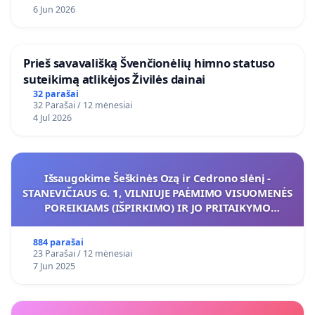
6 Jun 2026
​Prieš savavališką Švenčionėlių himno statuso
suteikimą atlikėjos Živilės dainai
32 parašai
32 Parašai / 12 mėnesiai
4 Jul 2026
Išsaugokime Šeškinės Ozą ir Cedrono slėnį -
STANEVIČIAUS G. 1, VILNIUJE PAĖMIMO VISUOMENĖS
POREIKIAMS (IŠPIRKIMO) IR JO PRITAIKYMO
VIEŠAJAI ŽELDYNŲ FUNKCIJAI
884 parašai
23 Parašai / 12 mėnesiai
7 Jun 2025