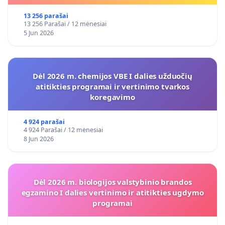
13 256 parašai
13 256 Parašai / 12 mėnesiai
5 Jun 2026
Dėl 2026 m. chemijos VBE I dalies užduočių
atitikties programai ir vertinimo tvarkos
koregavimo
4 924 parašai
4 924 Parašai / 12 mėnesiai
8 Jun 2026
Dėl 2026 m. biologijos valstybinio brandos
egzamino I dalies vertinimo ir atitikties ugdymo
programai