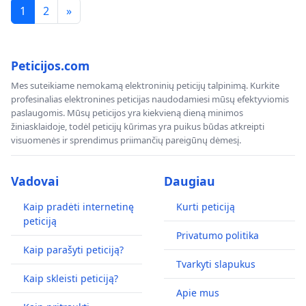
1
2
»
Peticijos.com
Mes suteikiame nemokamą elektroninių peticijų talpinimą. Kurkite
profesinalias elektronines peticijas naudodamiesi mūsų efektyviomis
paslaugomis. Mūsų peticijos yra kiekvieną dieną minimos
žiniasklaidoje, todėl peticijų kūrimas yra puikus būdas atkreipti
visuomenės ir sprendimus priimančių pareigūnų dėmesį.
Vadovai
Daugiau
Kaip pradėti internetinę
Kurti peticiją
peticiją
Privatumo politika
Kaip parašyti peticiją?
Tvarkyti slapukus
Kaip skleisti peticiją?
Apie mus