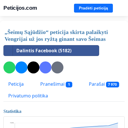
Peticijos.com
Pradėti peticiją
„Šeimų Sąjūdžio“ peticija skirta palaikyti
Vengrijai už jos ryžtą ginant savo Šeimas
Dalintis Facebook (5182)
Peticija
Pranešimai
Parašai
1
7 970
Privatumo politika
Statistika
7 970