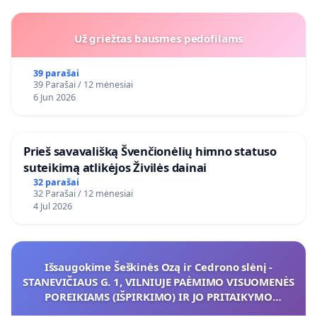
Už griežtas bausmes pedofilams
39 parašai
39 Parašai / 12 mėnesiai
6 Jun 2026
​Prieš savavališką Švenčionėlių himno statuso
suteikimą atlikėjos Živilės dainai
32 parašai
32 Parašai / 12 mėnesiai
4 Jul 2026
Išsaugokime Šeškinės Ozą ir Cedrono slėnį -
STANEVIČIAUS G. 1, VILNIUJE PAĖMIMO VISUOMENĖS
POREIKIAMS (IŠPIRKIMO) IR JO PRITAIKYMO
VIEŠAJAI ŽELDYNŲ FUNKCIJAI