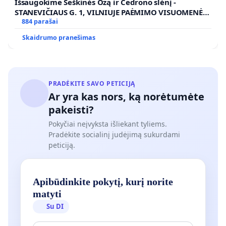
Išsaugokime Šeškinės Ozą ir Cedrono slėnį -
STANEVIČIAUS G. 1, VILNIUJE PAĖMIMO VISUOMENĖS
POREIKIAMS (IŠPIRKIMO) IR JO PRITAIKYMO VIEŠAJAI
884 parašai
ŽELDYNŲ FUNKCIJAI
Skaidrumo pranešimas
PRADĖKITE SAVO PETICIJĄ
Ar yra kas nors, ką norėtumėte
pakeisti?
Pokyčiai neįvyksta išliekant tyliems.
Pradėkite socialinį judėjimą sukurdami
peticiją.
Apibūdinkite pokytį, kurį norite
matyti
Su DI