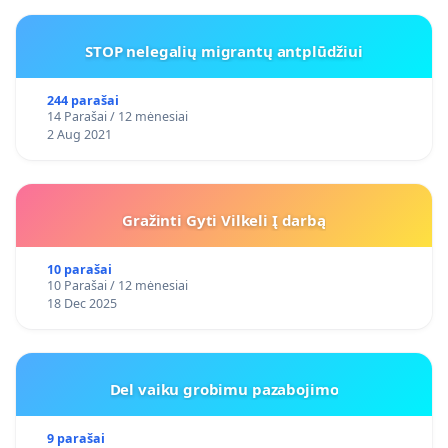
STOP nelegalių migrantų antplūdžiui
244 parašai
14 Parašai / 12 mėnesiai
2 Aug 2021
Gražinti Gyti Vilkeli Į darbą
10 parašai
10 Parašai / 12 mėnesiai
18 Dec 2025
Del vaiku grobimu pazabojimo
9 parašai