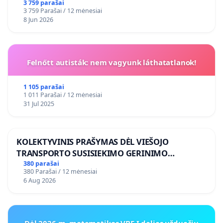
3 759 parašai
3 759 Parašai / 12 mėnesiai
8 Jun 2026
Felnőtt autisták: nem vagyunk láthatatlanok!
1 105 parašai
1 011 Parašai / 12 mėnesiai
31 Jul 2025
KOLEKTYVINIS PRAŠYMAS DĖL VIEŠOJO
TRANSPORTO SUSISIEKIMO GERINIMO
VOSYLIUKŲ KAIME
380 parašai
380 Parašai / 12 mėnesiai
6 Aug 2026