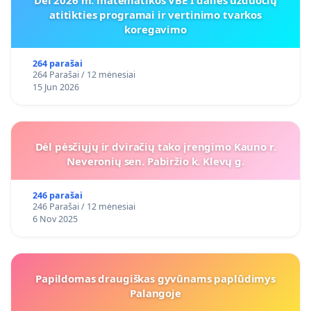
Dėl 2026 m. matematikos VBE I dalies užduočių
atitikties programai ir vertinimo tvarkos
koregavimo
264 parašai
264 Parašai / 12 mėnesiai
15 Jun 2026
Dėl pėsčiųjų ir dviračių tako įrengimo Kauno r.
Neveronių sen. Pabiržio k. Klevų g.
246 parašai
246 Parašai / 12 mėnesiai
6 Nov 2025
Papildomas draugiškas gyvūnams paplūdimys
Palangoje