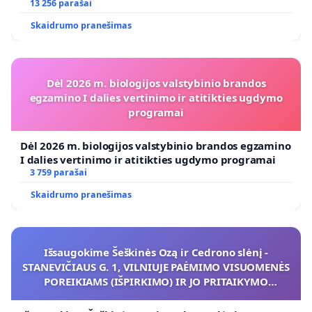
koregavimo
13 256 parašai
Skaidrumo pranešimas
Dėl 2026 m. biologijos valstybinio brandos
egzamino I dalies vertinimo ir atitikties ugdymo
programai
Dėl 2026 m. biologijos valstybinio brandos egzamino
I dalies vertinimo ir atitikties ugdymo programai
3 759 parašai
Skaidrumo pranešimas
Išsaugokime Šeškinės Ozą ir Cedrono slėnį -
STANEVIČIAUS G. 1, VILNIUJE PAĖMIMO VISUOMENĖS
POREIKIAMS (IŠPIRKIMO) IR JO PRITAIKYMO
VIEŠAJAI ŽELDYNŲ FUNKCIJAI