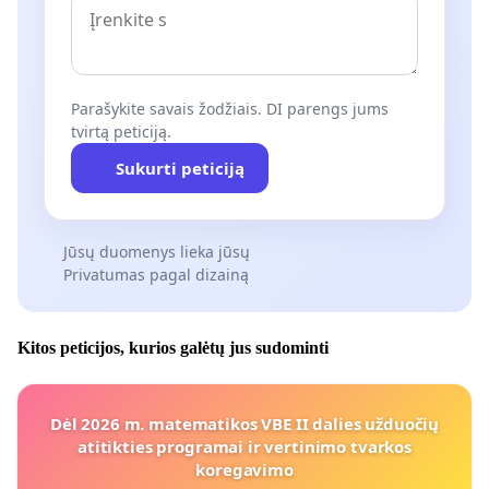
Parašykite savais žodžiais. DI parengs jums
tvirtą peticiją.
Sukurti peticiją
Jūsų duomenys lieka jūsų
Privatumas pagal dizainą
Kitos peticijos, kurios galėtų jus sudominti
Dėl 2026 m. matematikos VBE II dalies užduočių
atitikties programai ir vertinimo tvarkos
koregavimo