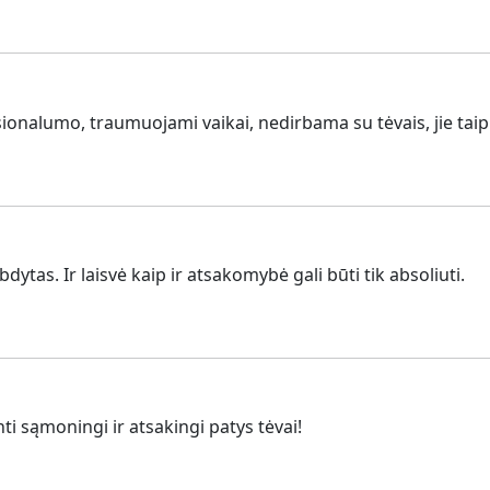
sionalumo, traumuojami vaikai, nedirbama su tėvais, jie tai
dytas. Ir laisvė kaip ir atsakomybė gali būti tik absoliuti.
nti sąmoningi ir atsakingi patys tėvai!