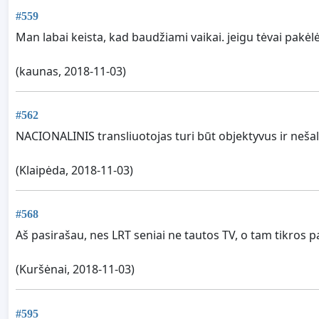
#559
Man labai keista, kad baudžiami vaikai. jeigu tėvai pakėlė
(kaunas, 2018-11-03)
#562
NACIONALINIS transliuotojas turi būt objektyvus ir neša
(Klaipėda, 2018-11-03)
#568
Aš pasirašau, nes LRT seniai ne tautos TV, o tam tikros p
(Kuršėnai, 2018-11-03)
#595