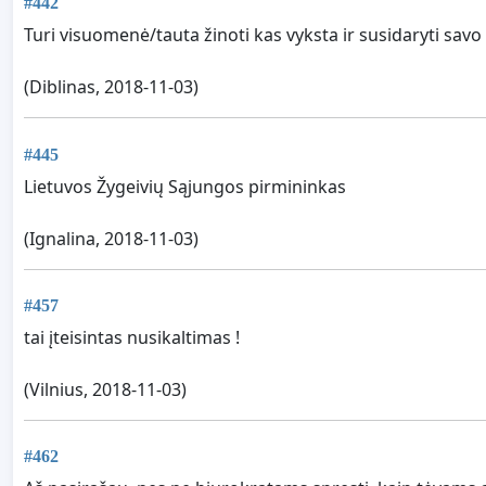
#442
Turi visuomenė/tauta žinoti kas vyksta ir susidaryti sa
(Diblinas, 2018-11-03)
#445
Lietuvos Žygeivių Sąjungos pirmininkas
(Ignalina, 2018-11-03)
#457
tai įteisintas nusikaltimas !
(Vilnius, 2018-11-03)
#462