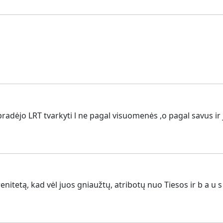
dėjo LRT tvarkyti l ne pagal visuomenės ,o pagal savus ir j
renitetą, kad vėl juos gniaužtų, atribotų nuo Tiesos ir b a u s 