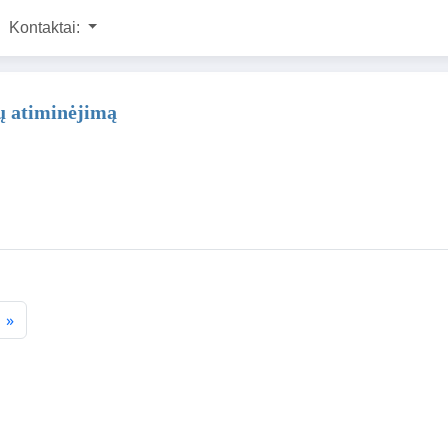
Kontaktai:
ų atiminėjimą
»