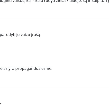
nti vaikus, ką ir kaip rodyti žiniasklaidoje, ką ir kaip turi 
arodyti jo vaizo įrašą
 melas yra propagandos esmė.
.