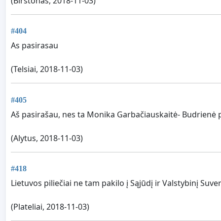
(Birstonas, 2018-11-03)
#404
As pasirasau
(Telsiai, 2018-11-03)
#405
Aš pasirašau, nes ta Monika Garbačiauskaitė- Budrienė pra
(Alytus, 2018-11-03)
#418
Lietuvos piliečiai ne tam pakilo į Sąjūdį ir Valstybinį Suve
(Plateliai, 2018-11-03)