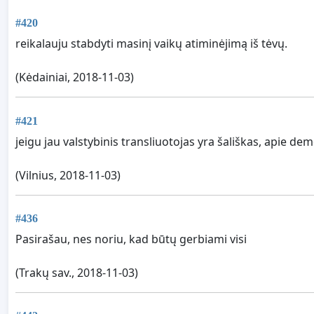
#420
reikalauju stabdyti masinį vaikų atiminėjimą iš tėvų.
(Kėdainiai, 2018-11-03)
#421
jeigu jau valstybinis transliuotojas yra šališkas, apie dem
(Vilnius, 2018-11-03)
#436
Pasirašau, nes noriu, kad būtų gerbiami visi
(Trakų sav., 2018-11-03)