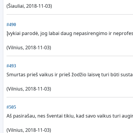
(Šiauliai, 2018-11-03)
#490
Įvykiai parodė, jog labai daug nepasirengimo ir neprofe
(Vilnius, 2018-11-03)
#493
Smurtas prieš vaikus ir prieš žodžio laisvę turi būti sustab
(Vilnius, 2018-11-03)
#505
Aš pasirašau, nes šventai tikiu, kad savo vaikus turi augi
(Vilnius, 2018-11-03)