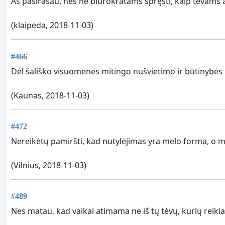
Aš pasirašau, nes ne biurokratams spręsti, kaip tėvams augi
(klaipėda, 2018-11-03)
#466
Dėl šališko visuomenės mitingo nušvietimo ir būtinybės p
(Kaunas, 2018-11-03)
#472
Nereikėtų pamiršti, kad nutylėjimas yra melo forma, o
(Vilnius, 2018-11-03)
#489
Nes matau, kad vaikai atimama ne iš tų tėvų, kurių reikia