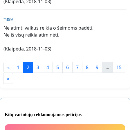
(Klaipeda, 2018-11-03)
#399
Ne atimti vaikus reikia o šeimoms padėti.
Ne iš visų reikia atiminėti.
(Klaipėda, 2018-11-03)
«
1
2
3
4
5
6
7
8
9
...
15
»
Kitų vartotojų reklamuojamos peticijos