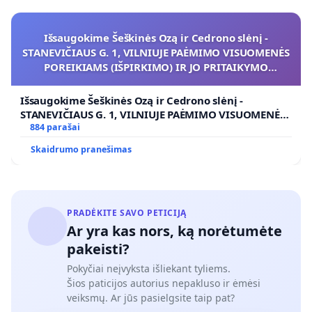
Išsaugokime Šeškinės Ozą ir Cedrono slėnį -
STANEVIČIAUS G. 1, VILNIUJE PAĖMIMO VISUOMENĖS
POREIKIAMS (IŠPIRKIMO) IR JO PRITAIKYMO
VIEŠAJAI ŽELDYNŲ FUNKCIJAI
Išsaugokime Šeškinės Ozą ir Cedrono slėnį -
STANEVIČIAUS G. 1, VILNIUJE PAĖMIMO VISUOMENĖS
POREIKIAMS (IŠPIRKIMO) IR JO PRITAIKYMO VIEŠAJAI
884 parašai
ŽELDYNŲ FUNKCIJAI
Skaidrumo pranešimas
PRADĖKITE SAVO PETICIJĄ
Ar yra kas nors, ką norėtumėte
pakeisti?
Pokyčiai neįvyksta išliekant tyliems.
Šios paticijos autorius nepakluso ir ėmėsi
veiksmų. Ar jūs pasielgsite taip pat?