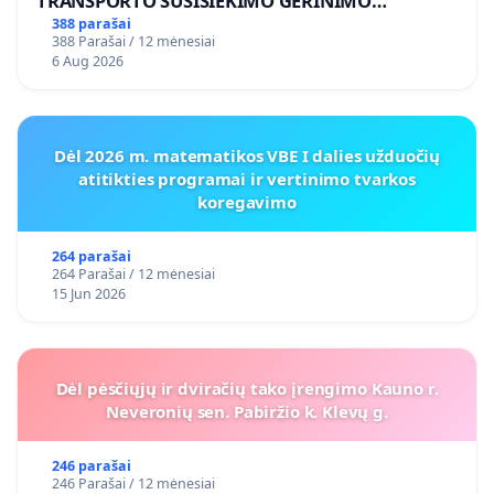
TRANSPORTO SUSISIEKIMO GERINIMO
VOSYLIUKŲ KAIME
388 parašai
388 Parašai / 12 mėnesiai
6 Aug 2026
Dėl 2026 m. matematikos VBE I dalies užduočių
atitikties programai ir vertinimo tvarkos
koregavimo
264 parašai
264 Parašai / 12 mėnesiai
15 Jun 2026
Dėl pėsčiųjų ir dviračių tako įrengimo Kauno r.
Neveronių sen. Pabiržio k. Klevų g.
246 parašai
246 Parašai / 12 mėnesiai