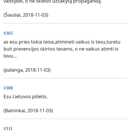
valstybei, o ne skleisti užsakytą propagandą.
(Šiauliai, 2018-11-03)
#305
as esu pries tokia teise,atimineti vaikus is tevu,turetu
buti prevencijos skirtos tevams, o ne vaikus atimti is
tevu...
(palanga, 2018-11-03)
#308
Esu Lietuvos pilietis.
(Balninkai, 2018-11-03)
#311