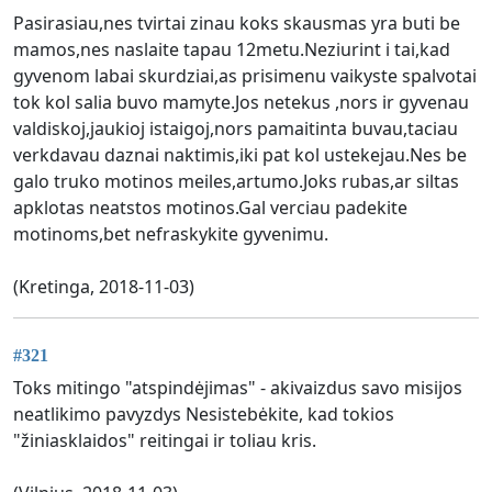
Pasirasiau,nes tvirtai zinau koks skausmas yra buti be
mamos,nes naslaite tapau 12metu.Neziurint i tai,kad
gyvenom labai skurdziai,as prisimenu vaikyste spalvotai
tok kol salia buvo mamyte.Jos netekus ,nors ir gyvenau
valdiskoj,jaukioj istaigoj,nors pamaitinta buvau,taciau
verkdavau daznai naktimis,iki pat kol ustekejau.Nes be
galo truko motinos meiles,artumo.Joks rubas,ar siltas
apklotas neatstos motinos.Gal verciau padekite
motinoms,bet nefraskykite gyvenimu.
(Kretinga, 2018-11-03)
#321
Toks mitingo "atspindėjimas" - akivaizdus savo misijos
neatlikimo pavyzdys Nesistebėkite, kad tokios
"žiniasklaidos" reitingai ir toliau kris.