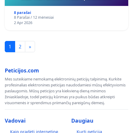
8 parašai
8 Parašai / 12 mėnesiai
2 Apr 2026
1
2
»
Peticijos.com
Mes suteikiame nemokamą elektroninių peticijų talpinimą. Kurkite
profesinalias elektronines peticijas naudodamiesi mūsų efektyviomis
paslaugomis. Mūsų peticijos yra kiekvieną dieną minimos
žiniasklaidoje, todėl peticijų kūrimas yra puikus būdas atkreipti
visuomenės ir sprendimus priimančių pareigūnų dėmesį.
Vadovai
Daugiau
Kaip pradėti internetinę
Kurti peticiją