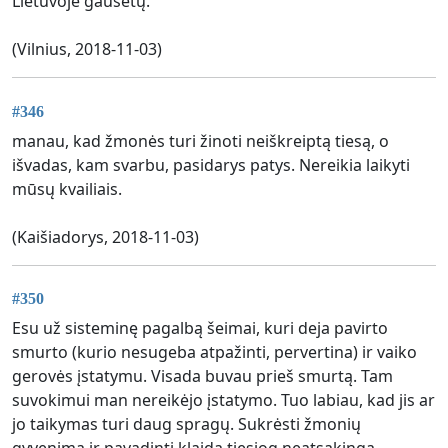
Lietuvoje gausėtų.
(Vilnius, 2018-11-03)
#346
manau, kad žmonės turi žinoti neiškreiptą tiesą, o
išvadas, kam svarbu, pasidarys patys. Nereikia laikyti
mūsų kvailiais.
(Kaišiadorys, 2018-11-03)
#350
Esu už sisteminę pagalbą šeimai, kuri deja pavirto
smurto (kurio nesugeba atpažinti, pervertina) ir vaiko
gerovės įstatymu. Visada buvau prieš smurtą. Tam
suvokimui man nereikėjo įstatymo. Tuo labiau, kad jis ar
jo taikymas turi daug spragų. Sukrėsti žmonių