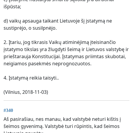
išpūsta;
d) vaikų apsauga taikant Lietuvoje šį įstatymą ne
sustiprėjo, o susilpnėjo.
2. Įtariu, jog tikrasis Vaikų atiminėjimą įteisinančio
įstatymo tikslas yra žlugdyti šeimą ir Lietuvos valstybę ir
prieštarauja Konstitucijai. Įstatymas priimtas skubotai,
neigiamos pasekmės neprognozuotos.
4. Įstatymą reikia taisyti..
(Vilnius, 2018-11-03)
#340
Aš pasirašiau, nes manau, kad valstybė neturi kištis į
šeimos gyvenimą. Valstybė turi rūpintis, kad šeimos