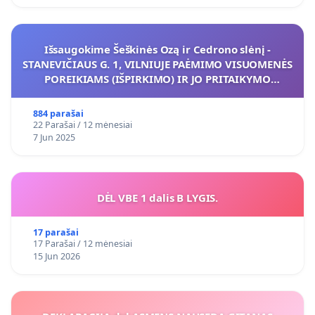
Išsaugokime Šeškinės Ozą ir Cedrono slėnį -
STANEVIČIAUS G. 1, VILNIUJE PAĖMIMO VISUOMENĖS
POREIKIAMS (IŠPIRKIMO) IR JO PRITAIKYMO
VIEŠAJAI ŽELDYNŲ FUNKCIJAI
884 parašai
22 Parašai / 12 mėnesiai
7 Jun 2025
DĖL VBE 1 dalis B LYGIS.
17 parašai
17 Parašai / 12 mėnesiai
15 Jun 2026