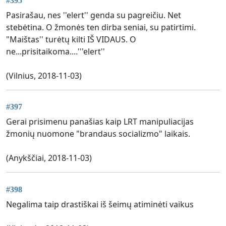
#395
Pasirašau, nes ''elert'' genda su pagreičiu. Net
stebėtina. O žmonės ten dirba seniai, su patirtimi.
"Maištas'' turėtų kilti IŠ VIDAUS. O
ne...prisitaikoma....'''elert''
(Vilnius, 2018-11-03)
#397
Gerai prisimenu panašias kaip LRT manipuliacijas
žmonių nuomone "brandaus socializmo" laikais.
(Anykščiai, 2018-11-03)
#398
Negalima taip drastiškai iš šeimų atiminėti vaikus