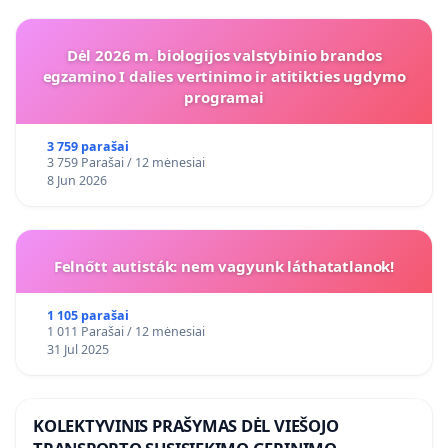
Dėl 2026 m. biologijos valstybinio brandos
egzamino I dalies vertinimo ir atitikties ugdymo
programai
3 759 parašai
3 759 Parašai / 12 mėnesiai
8 Jun 2026
Felnőtt autisták: nem vagyunk láthatatlanok!
1 105 parašai
1 011 Parašai / 12 mėnesiai
31 Jul 2025
KOLEKTYVINIS PRAŠYMAS DĖL VIEŠOJO