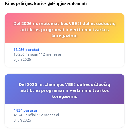
Kitos peticijos, kurios galėtų jus sudominti
Dėl 2026 m. matematikos VBE II dalies užduočių
atitikties programai ir vertinimo tvarkos
koregavimo
13 256 parašai
13 256 Parašai / 12 mėnesiai
5 Jun 2026
Dėl 2026 m. chemijos VBE I dalies užduočių
atitikties programai ir vertinimo tvarkos
koregavimo
4 924 parašai
4 924 Parašai / 12 mėnesiai
8 Jun 2026