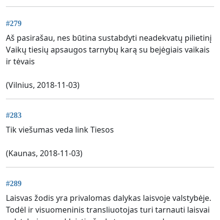
#279
Aš pasirašau, nes būtina sustabdyti neadekvatų pilietinį
Vaikų tiesių apsaugos tarnybų karą su bejėgiais vaikais
ir tėvais
(Vilnius, 2018-11-03)
#283
Tik viešumas veda link Tiesos
(Kaunas, 2018-11-03)
#289
Laisvas žodis yra privalomas dalykas laisvoje valstybėje.
Todėl ir visuomeninis transliuotojas turi tarnauti laisvai