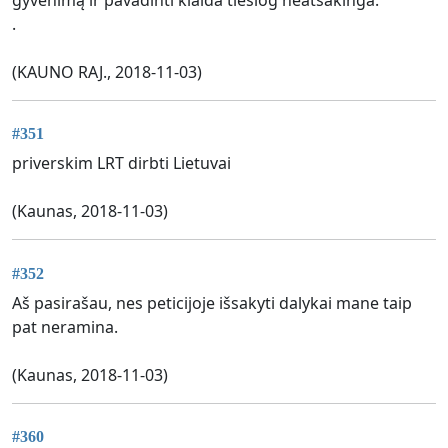
gyvenimą ir pavadinti klaida tiesiog neatsakinga.
.
(KAUNO RAJ., 2018-11-03)
#351
priverskim LRT dirbti Lietuvai
(Kaunas, 2018-11-03)
#352
Aš pasirašau, nes peticijoje išsakyti dalykai mane taip
pat neramina.
(Kaunas, 2018-11-03)
#360