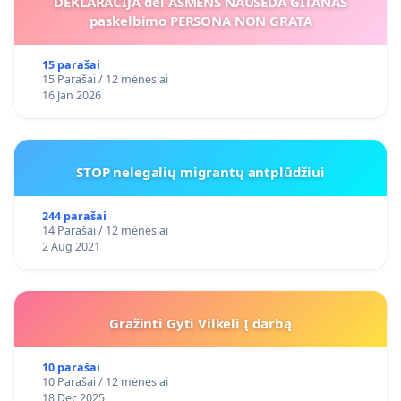
DEKLARACIJA del ASMENS NAUSEDA GITANAS
paskelbimo PERSONA NON GRATA
15 parašai
15 Parašai / 12 mėnesiai
16 Jan 2026
STOP nelegalių migrantų antplūdžiui
244 parašai
14 Parašai / 12 mėnesiai
2 Aug 2021
Gražinti Gyti Vilkeli Į darbą
10 parašai
10 Parašai / 12 mėnesiai
18 Dec 2025