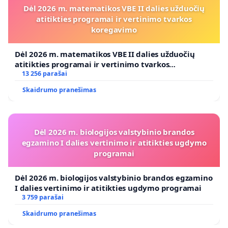
Dėl 2026 m. matematikos VBE II dalies užduočių
atitikties programai ir vertinimo tvarkos
koregavimo
Dėl 2026 m. matematikos VBE II dalies užduočių
atitikties programai ir vertinimo tvarkos
koregavimo
13 256 parašai
Skaidrumo pranešimas
Dėl 2026 m. biologijos valstybinio brandos
egzamino I dalies vertinimo ir atitikties ugdymo
programai
Dėl 2026 m. biologijos valstybinio brandos egzamino
I dalies vertinimo ir atitikties ugdymo programai
3 759 parašai
Skaidrumo pranešimas