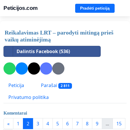
Peticijos.com
Pradėti peticiją
Reikalavimas LRT – parodyti mitingą prieš
vaikų atiminėjimą
Dalintis Facebook (536)
Peticija
Parašai
2 811
Privatumo politika
Komentarai
«
1
2
3
4
5
6
7
8
9
...
15