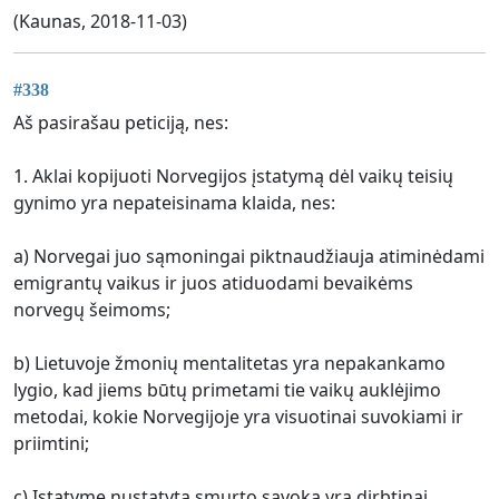
(Kaunas, 2018-11-03)
#338
Aš pasirašau peticiją, nes:
1. Aklai kopijuoti Norvegijos įstatymą dėl vaikų teisių
gynimo yra nepateisinama klaida, nes:
a) Norvegai juo sąmoningai piktnaudžiauja atiminėdami
emigrantų vaikus ir juos atiduodami bevaikėms
norvegų šeimoms;
b) Lietuvoje žmonių mentalitetas yra nepakankamo
lygio, kad jiems būtų primetami tie vaikų auklėjimo
metodai, kokie Norvegijoje yra visuotinai suvokiami ir
priimtini;
c) Įstatyme nustatyta smurto sąvoka yra dirbtinai