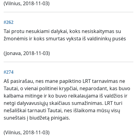
(Vilnius, 2018-11-03)
#262
Tai protu nesukiami dalykai, koks nesiskaitymas su
žmonėmis ir koks smurtas vyksta iš valdininkų pusės
(Jonava, 2018-11-03)
#274
Aš pasirašau, nes mane papiktino LRT tarnavimas ne
Tautai, o vienai politinei krypčiai, neparodant, kas buvo
kalbama mitinge ir ko buvo reikalaujama iš valdžios ir
netgi dalyvavusiųjų skaičiaus sumažinimas. LRT turi
nešališkai tarnauti Tautai, nes išlaikoma mūsų visų
suneštais į biudžetą pinigais.
(Vilnius, 2018-11-03)