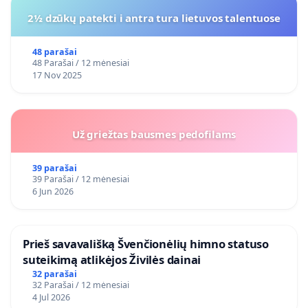
2½ dzūkų patekti i antra tura lietuvos talentuose
48 parašai
48 Parašai / 12 mėnesiai
17 Nov 2025
Už griežtas bausmes pedofilams
39 parašai
39 Parašai / 12 mėnesiai
6 Jun 2026
​Prieš savavališką Švenčionėlių himno statuso
suteikimą atlikėjos Živilės dainai
32 parašai
32 Parašai / 12 mėnesiai
4 Jul 2026