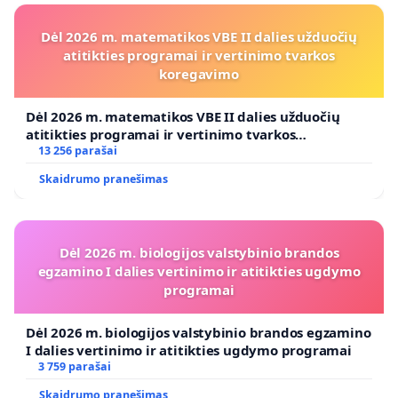
Dėl 2026 m. matematikos VBE II dalies užduočių
atitikties programai ir vertinimo tvarkos
koregavimo
Dėl 2026 m. matematikos VBE II dalies užduočių
atitikties programai ir vertinimo tvarkos
koregavimo
13 256 parašai
Skaidrumo pranešimas
Dėl 2026 m. biologijos valstybinio brandos
egzamino I dalies vertinimo ir atitikties ugdymo
programai
Dėl 2026 m. biologijos valstybinio brandos egzamino
I dalies vertinimo ir atitikties ugdymo programai
3 759 parašai
Skaidrumo pranešimas