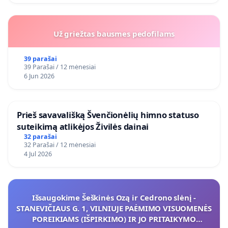
Už griežtas bausmes pedofilams
39 parašai
39 Parašai / 12 mėnesiai
6 Jun 2026
​Prieš savavališką Švenčionėlių himno statuso
suteikimą atlikėjos Živilės dainai
32 parašai
32 Parašai / 12 mėnesiai
4 Jul 2026
Išsaugokime Šeškinės Ozą ir Cedrono slėnį -
STANEVIČIAUS G. 1, VILNIUJE PAĖMIMO VISUOMENĖS
POREIKIAMS (IŠPIRKIMO) IR JO PRITAIKYMO