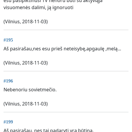
esu pasipiktinusi TV nenoru būti su aktyviąja
visuomenės dalimi, ją ignoruoti
(Vilnius, 2018-11-03)
#195
Aš pasirašau,nes esu prieš neteisybę,apgaulę ,melą...
(Vilnius, 2018-11-03)
#196
Nebenoriu sovietmečio.
(Vilnius, 2018-11-03)
#199
Aš pasirašau, nes tai padaryti yra būtina.