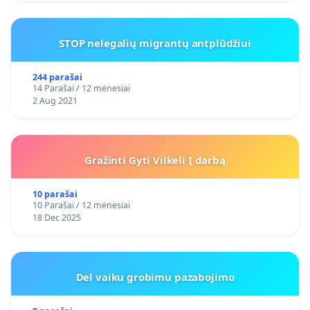
STOP nelegalių migrantų antplūdžiui
244 parašai
14 Parašai / 12 mėnesiai
2 Aug 2021
Gražinti Gyti Vilkeli Į darbą
10 parašai
10 Parašai / 12 mėnesiai
18 Dec 2025
Del vaiku grobimu pazabojimo