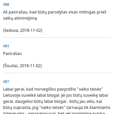
#80
Aš pasirašau, kad būtų parodytas visas mitingas prieš
vaikų atiminėjimą
(šeduva, 2018-11-02)
#81
Pasirašau
(Šisuliai, 2018-11-02)
#87
Labai gerai, kad norvegiško pavyzdžio "vaiko teisės"
Lietuvoje suveikė labai blogai: jei jos būtų suveikę labai
gerai, daugeliui būtų labai blogai - būtų jau vėlu, kai
būtų suprasta, jog "vaiko teisės" tarnauja tik klaniniams
interesams - persirengusiai, bet vėl prigimtinę tvarką