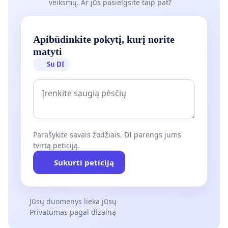
veiksmų. Ar jūs pasielgsite taip pat?
Apibūdinkite pokytį, kurį norite
matyti
Su DI
Parašykite savais žodžiais. DI parengs jums
tvirtą peticiją.
Sukurti peticiją
Jūsų duomenys lieka jūsų
Privatumas pagal dizainą