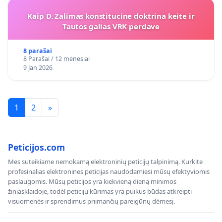
Kaip D. Zalimas konstitucine doktrina keite ir
Tautos galias VRK perdave
8 parašai
8 Parašai / 12 mėnesiai
9 Jan 2026
1
2
»
Peticijos.com
Mes suteikiame nemokamą elektroninių peticijų talpinimą. Kurkite
profesinalias elektronines peticijas naudodamiesi mūsų efektyviomis
paslaugomis. Mūsų peticijos yra kiekvieną dieną minimos
žiniasklaidoje, todėl peticijų kūrimas yra puikus būdas atkreipti
visuomenės ir sprendimus priimančių pareigūnų dėmesį.