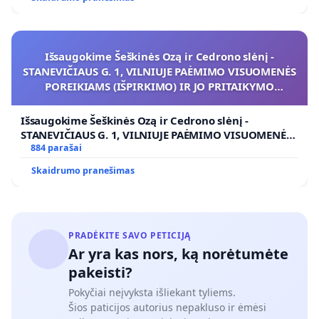
Išsaugokime Šeškinės Ozą ir Cedrono slėnį -
STANEVIČIAUS G. 1, VILNIUJE PAĖMIMO VISUOMENĖS
POREIKIAMS (IŠPIRKIMO) IR JO PRITAIKYMO
VIEŠAJAI ŽELDYNŲ FUNKCIJAI
Išsaugokime Šeškinės Ozą ir Cedrono slėnį -
STANEVIČIAUS G. 1, VILNIUJE PAĖMIMO VISUOMENĖS
POREIKIAMS (IŠPIRKIMO) IR JO PRITAIKYMO VIEŠAJAI
884 parašai
ŽELDYNŲ FUNKCIJAI
Skaidrumo pranešimas
PRADĖKITE SAVO PETICIJĄ
Ar yra kas nors, ką norėtumėte
pakeisti?
Pokyčiai neįvyksta išliekant tyliems.
Šios paticijos autorius nepakluso ir ėmėsi