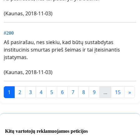
(Kaunas, 2018-11-03)
#200
Aš pasirašau, nes siekiu, kad būtų sustabdytas
institucinis smurtas prieš šeimas ir tai įteisinantis
įstatymas.
(Kaunas, 2018-11-03)
1
2
3
4
5
6
7
8
9
...
15
»
Kitų vartotojų reklamuojamos peticijos