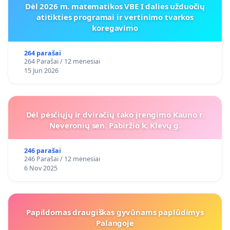
Dėl 2026 m. matematikos VBE I dalies užduočių
atitikties programai ir vertinimo tvarkos
koregavimo
264 parašai
264 Parašai / 12 mėnesiai
15 Jun 2026
Dėl pėsčiųjų ir dviračių tako įrengimo Kauno r.
Neveronių sen. Pabiržio k. Klevų g.
246 parašai
246 Parašai / 12 mėnesiai
6 Nov 2025
Papildomas draugiškas gyvūnams paplūdimys
Palangoje