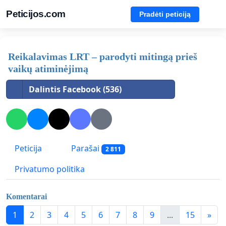
Peticijos.com
Pradėti peticiją
Reikalavimas LRT – parodyti mitingą prieš
vaikų atiminėjimą
Dalintis Facebook (536)
Peticija
Parašai
2 811
Privatumo politika
Komentarai
1
2
3
4
5
6
7
8
9
...
15
»