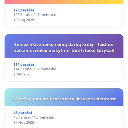
123 parašai
123 Parašai / 12 mėnesiai
19 Aug 2025
Sumažinkite vaikų namų darbų krūvį – leiskite
vaikams sveikai mokytis ir turėti laiko kūrybai!
114 parašai
114 Parašai / 12 mėnesiai
9 Dec 2025
2½ dzūkų patekti i antra tura lietuvos talentuose
48 parašai
48 Parašai / 12 mėnesiai
17 Nov 2025