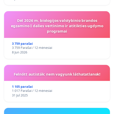
Dėl 2026 m. biologijos valstybinio brandos
egzamino I dalies vertinimo ir atitikties ugdymo
programai
3 759 parašai
3 759 Parašai / 12 mėnesiai
8 Jun 2026
Felnőtt autisták: nem vagyunk láthatatlanok!
1 105 parašai
1 017 Parašai / 12 mėnesiai
31 Jul 2025