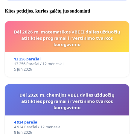
Kitos peticijos, kurios galėtų jus sudominti
Dėl 2026 m. matematikos VBE II dalies užduočių
atitikties programai ir vertinimo tvarkos
koregavimo
13 256 parašai
13 256 Parašai / 12 mėnesiai
5 Jun 2026
Dėl 2026 m. chemijos VBE I dalies užduočių
atitikties programai ir vertinimo tvarkos
koregavimo
4 924 parašai
4 924 Parašai / 12 mėnesiai
8 Jun 2026