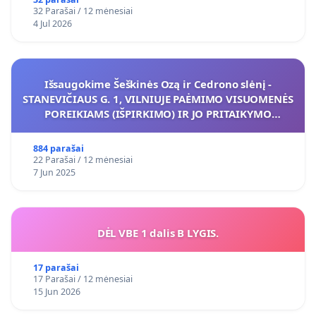
32 Parašai / 12 mėnesiai
4 Jul 2026
Išsaugokime Šeškinės Ozą ir Cedrono slėnį -
STANEVIČIAUS G. 1, VILNIUJE PAĖMIMO VISUOMENĖS
POREIKIAMS (IŠPIRKIMO) IR JO PRITAIKYMO
VIEŠAJAI ŽELDYNŲ FUNKCIJAI
884 parašai
22 Parašai / 12 mėnesiai
7 Jun 2025
DĖL VBE 1 dalis B LYGIS.
17 parašai
17 Parašai / 12 mėnesiai
15 Jun 2026