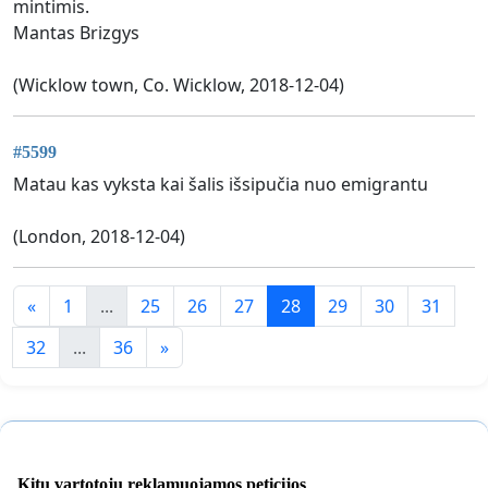
mintimis.
Mantas Brizgys
(Wicklow town, Co. Wicklow, 2018-12-04)
#5599
Matau kas vyksta kai šalis išsipučia nuo emigrantu
(London, 2018-12-04)
«
1
...
25
26
27
28
29
30
31
32
...
36
»
Kitų vartotojų reklamuojamos peticijos