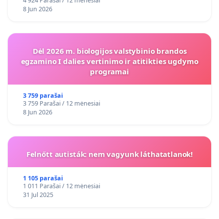
4 924 Parašai / 12 mėnesiai
8 Jun 2026
Dėl 2026 m. biologijos valstybinio brandos
egzamino I dalies vertinimo ir atitikties ugdymo
programai
3 759 parašai
3 759 Parašai / 12 mėnesiai
8 Jun 2026
Felnőtt autisták: nem vagyunk láthatatlanok!
1 105 parašai
1 011 Parašai / 12 mėnesiai
31 Jul 2025