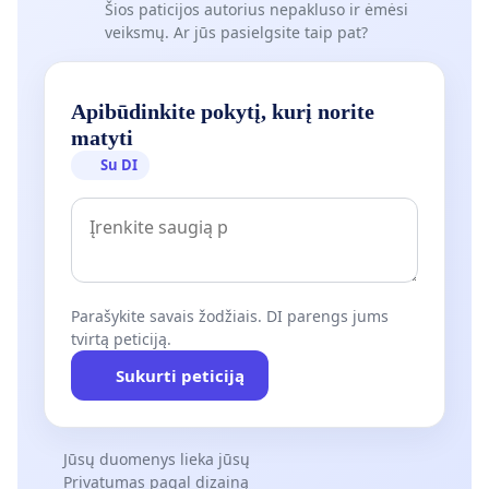
Šios paticijos autorius nepakluso ir ėmėsi
veiksmų. Ar jūs pasielgsite taip pat?
Apibūdinkite pokytį, kurį norite
matyti
Su DI
Parašykite savais žodžiais. DI parengs jums
tvirtą peticiją.
Sukurti peticiją
Jūsų duomenys lieka jūsų
Privatumas pagal dizainą