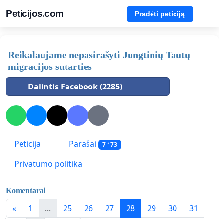
Peticijos.com
Pradėti peticiją
Reikalaujame nepasirašyti Jungtinių Tautų
migracijos sutarties
Dalintis Facebook (2285)
Peticija
Parašai
7 173
Privatumo politika
Komentarai
«
1
...
25
26
27
28
29
30
31