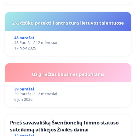
2½ dzūkų patekti i antra tura lietuvos talentuose
48 parašai
48 Parašai / 12 mėnesiai
17 Nov 2025
Už griežtas bausmes pedofilams
39 parašai
39 Parašai / 12 mėnesiai
6 Jun 2026
​Prieš savavališką Švenčionėlių himno statuso
suteikimą atlikėjos Živilės dainai
32 parašai