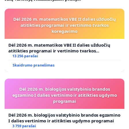
Dėl 2026 m. matematikos VBE II dalies užduočių
atitikties programai ir vertinimo tvarkos
koregavimo
Dėl 2026 m. matematikos VBE II dalies užduočių
atitikties programai ir vertinimo tvarkos
koregavimo
13 256 parašai
Skaidrumo pranešimas
Dėl 2026 m. biologijos valstybinio brandos
egzamino I dalies vertinimo ir atitikties ugdymo
programai
Dėl 2026 m. biologijos valstybinio brandos egzamino
I dalies vertinimo ir atitikties ugdymo programai
3 759 parašai