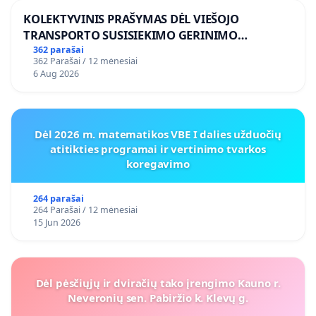
KOLEKTYVINIS PRAŠYMAS DĖL VIEŠOJO
TRANSPORTO SUSISIEKIMO GERINIMO
VOSYLIUKŲ KAIME
362 parašai
362 Parašai / 12 mėnesiai
6 Aug 2026
Dėl 2026 m. matematikos VBE I dalies užduočių
atitikties programai ir vertinimo tvarkos
koregavimo
264 parašai
264 Parašai / 12 mėnesiai
15 Jun 2026
Dėl pėsčiųjų ir dviračių tako įrengimo Kauno r.
Neveronių sen. Pabiržio k. Klevų g.