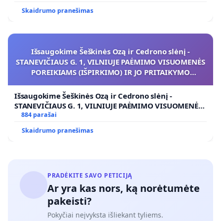
Skaidrumo pranešimas
Išsaugokime Šeškinės Ozą ir Cedrono slėnį -
STANEVIČIAUS G. 1, VILNIUJE PAĖMIMO VISUOMENĖS
POREIKIAMS (IŠPIRKIMO) IR JO PRITAIKYMO
VIEŠAJAI ŽELDYNŲ FUNKCIJAI
Išsaugokime Šeškinės Ozą ir Cedrono slėnį -
STANEVIČIAUS G. 1, VILNIUJE PAĖMIMO VISUOMENĖS
POREIKIAMS (IŠPIRKIMO) IR JO PRITAIKYMO VIEŠAJAI
884 parašai
ŽELDYNŲ FUNKCIJAI
Skaidrumo pranešimas
PRADĖKITE SAVO PETICIJĄ
Ar yra kas nors, ką norėtumėte
pakeisti?
Pokyčiai neįvyksta išliekant tyliems.