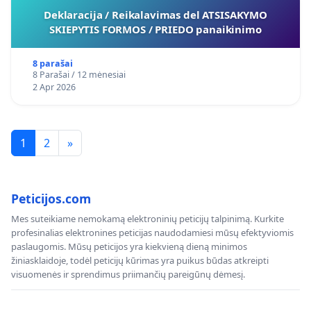
Deklaracija / Reikalavimas del ATSISAKYMO
SKIEPYTIS FORMOS / PRIEDO panaikinimo
8 parašai
8 Parašai / 12 mėnesiai
2 Apr 2026
1
2
»
Peticijos.com
Mes suteikiame nemokamą elektroninių peticijų talpinimą. Kurkite
profesinalias elektronines peticijas naudodamiesi mūsų efektyviomis
paslaugomis. Mūsų peticijos yra kiekvieną dieną minimos
žiniasklaidoje, todėl peticijų kūrimas yra puikus būdas atkreipti
visuomenės ir sprendimus priimančių pareigūnų dėmesį.