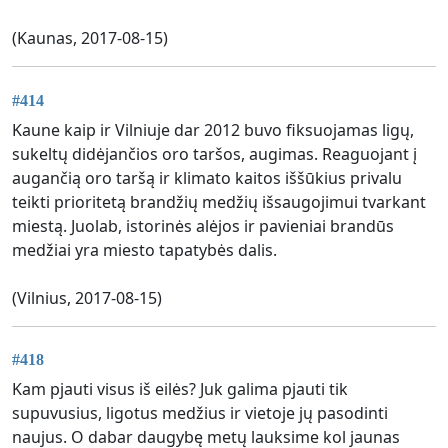
(Kaunas, 2017-08-15)
#414
Kaune kaip ir Vilniuje dar 2012 buvo fiksuojamas ligų,
sukeltų didėjančios oro taršos, augimas. Reaguojant į
augančią oro taršą ir klimato kaitos iššūkius privalu
teikti prioritetą brandžių medžių išsaugojimui tvarkant
miestą. Juolab, istorinės alėjos ir pavieniai brandūs
medžiai yra miesto tapatybės dalis.
(Vilnius, 2017-08-15)
#418
Kam pjauti visus iš eilės? Juk galima pjauti tik
supuvusius, ligotus medžius ir vietoje jų pasodinti
naujus. O dabar daugybę metų lauksime kol jaunas