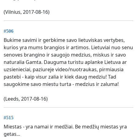
(Vilnius, 2017-08-16)
#506
Bukime savimi ir gerbkime savo lietuviskas vertybes,
kurios yra mums brangios ir artimos. Lietuviai nuo senu
senoves brangino ir saugojo medzius, miskus ir savo
naturalia Gamta. Dauguma turistu aplanke Lietuva ar
uzsienieciai, paziureje video/nuotraukas, pirmiausia
pastebi - kaip visur zalia ir kiek daug medziu! Tad
saugokime savo miestu turta - medzius ir zaluma!
(Leeds, 2017-08-16)
#515
Miestas - yra namai ir medžiai. Be medžių miestas yra
getas...