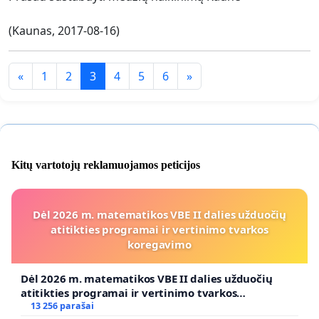
(Kaunas, 2017-08-16)
«
1
2
3
4
5
6
»
Kitų vartotojų reklamuojamos peticijos
Dėl 2026 m. matematikos VBE II dalies užduočių
atitikties programai ir vertinimo tvarkos
koregavimo
Dėl 2026 m. matematikos VBE II dalies užduočių
atitikties programai ir vertinimo tvarkos
koregavimo
13 256 parašai