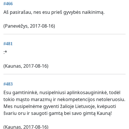
#466
Aš pasirašau, nes esu prieš gyvybės naikinimą.
(Panevėžys, 2017-08-16)
#481
:*
(Kaunas, 2017-08-16)
#483
Esu gamtininkė, nusipelniusi aplinkosaugininkė, todėl
tokio mąsto marazmų ir nekompetencijos netoleruosiu.
Mes nusipelnėme gyventi žalioje Lietuvoje, kvėpuoti
švariu oru ir saugoti gamtą bei savo gimtą Kauną!
(Kaunas, 2017-08-16)