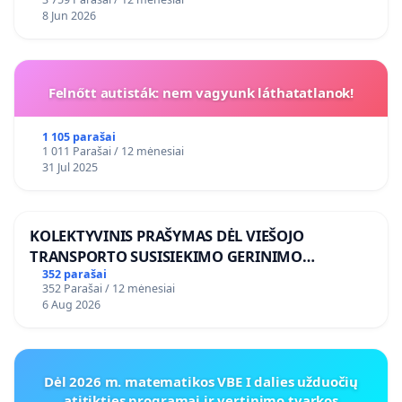
8 Jun 2026
Felnőtt autisták: nem vagyunk láthatatlanok!
1 105 parašai
1 011 Parašai / 12 mėnesiai
31 Jul 2025
KOLEKTYVINIS PRAŠYMAS DĖL VIEŠOJO
TRANSPORTO SUSISIEKIMO GERINIMO
VOSYLIUKŲ KAIME
352 parašai
352 Parašai / 12 mėnesiai
6 Aug 2026
Dėl 2026 m. matematikos VBE I dalies užduočių
atitikties programai ir vertinimo tvarkos