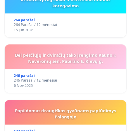
koregavimo
264 parašai
264 Parašai / 12 mėnesiai
15 Jun 2026
Dėl pėsčiųjų ir dviračių tako įrengimo Kauno r.
Neveronių sen. Pabiržio k. Klevų g.
246 parašai
246 Parašai / 12 mėnesiai
6 Nov 2025
Papildomas draugiškas gyvūnams paplūdimys
Palangoje