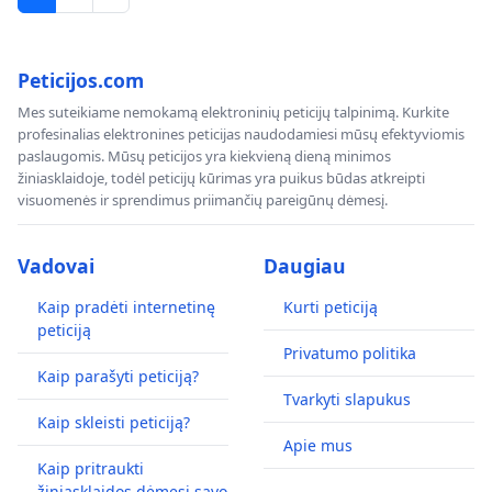
Peticijos.com
Mes suteikiame nemokamą elektroninių peticijų talpinimą. Kurkite
profesinalias elektronines peticijas naudodamiesi mūsų efektyviomis
paslaugomis. Mūsų peticijos yra kiekvieną dieną minimos
žiniasklaidoje, todėl peticijų kūrimas yra puikus būdas atkreipti
visuomenės ir sprendimus priimančių pareigūnų dėmesį.
Vadovai
Daugiau
Kaip pradėti internetinę
Kurti peticiją
peticiją
Privatumo politika
Kaip parašyti peticiją?
Tvarkyti slapukus
Kaip skleisti peticiją?
Apie mus
Kaip pritraukti
žiniasklaidos dėmesį savo