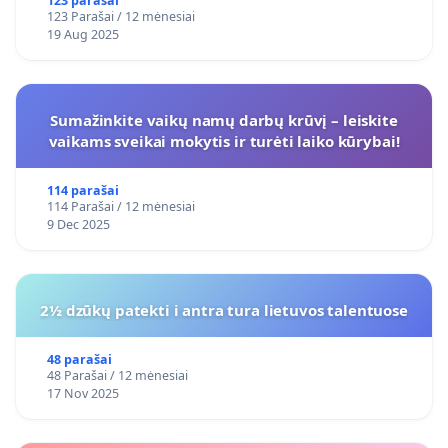
123 parašai
123 Parašai / 12 mėnesiai
19 Aug 2025
Sumažinkite vaikų namų darbų krūvį – leiskite
vaikams sveikai mokytis ir turėti laiko kūrybai!
114 parašai
114 Parašai / 12 mėnesiai
9 Dec 2025
2½ dzūkų patekti i antra tura lietuvos talentuose
48 parašai
48 Parašai / 12 mėnesiai
17 Nov 2025