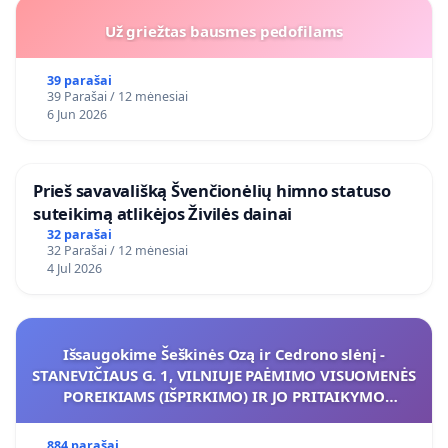
Už griežtas bausmes pedofilams
39 parašai
39 Parašai / 12 mėnesiai
6 Jun 2026
​Prieš savavališką Švenčionėlių himno statuso
suteikimą atlikėjos Živilės dainai
32 parašai
32 Parašai / 12 mėnesiai
4 Jul 2026
Išsaugokime Šeškinės Ozą ir Cedrono slėnį -
STANEVIČIAUS G. 1, VILNIUJE PAĖMIMO VISUOMENĖS
POREIKIAMS (IŠPIRKIMO) IR JO PRITAIKYMO
VIEŠAJAI ŽELDYNŲ FUNKCIJAI
884 parašai