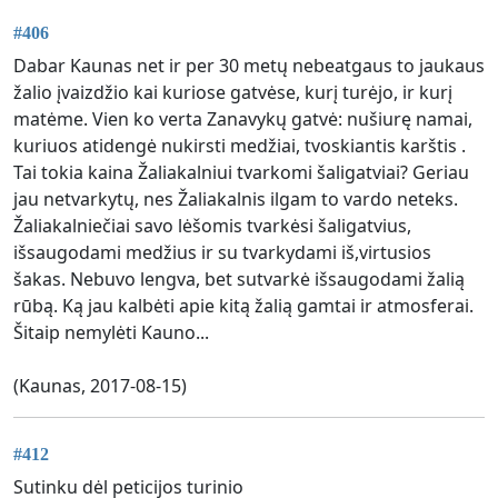
#406
Dabar Kaunas net ir per 30 metų nebeatgaus to jaukaus
žalio įvaizdžio kai kuriose gatvėse, kurį turėjo, ir kurį
matėme. Vien ko verta Zanavykų gatvė: nušiurę namai,
kuriuos atidengė nukirsti medžiai, tvoskiantis karštis .
Tai tokia kaina Žaliakalniui tvarkomi šaligatviai? Geriau
jau netvarkytų, nes Žaliakalnis ilgam to vardo neteks.
Žaliakalniečiai savo lėšomis tvarkėsi šaligatvius,
išsaugodami medžius ir su tvarkydami iš,virtusios
šakas. Nebuvo lengva, bet sutvarkė išsaugodami žalią
rūbą. Ką jau kalbėti apie kitą žalią gamtai ir atmosferai.
Šitaip nemylėti Kauno...
(Kaunas, 2017-08-15)
#412
Sutinku dėl peticijos turinio