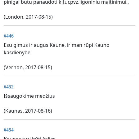
pinigai butu panaudoti kitur,pvz,ligoniniu maitinimui..
(London, 2017-08-15)
#446
Esu gimus ir augus Kaune, ir man rūpi Kauno
kasdienybė!
(Vernon, 2017-08-15)
#452
Išsaugokime medžius
(Kaunas, 2017-08-16)
#454
Kaunas turi būti žalias