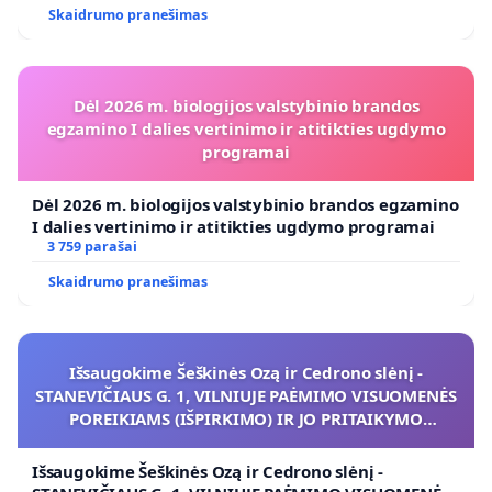
Skaidrumo pranešimas
Dėl 2026 m. biologijos valstybinio brandos
egzamino I dalies vertinimo ir atitikties ugdymo
programai
Dėl 2026 m. biologijos valstybinio brandos egzamino
I dalies vertinimo ir atitikties ugdymo programai
3 759 parašai
Skaidrumo pranešimas
Išsaugokime Šeškinės Ozą ir Cedrono slėnį -
STANEVIČIAUS G. 1, VILNIUJE PAĖMIMO VISUOMENĖS
POREIKIAMS (IŠPIRKIMO) IR JO PRITAIKYMO
VIEŠAJAI ŽELDYNŲ FUNKCIJAI
Išsaugokime Šeškinės Ozą ir Cedrono slėnį -