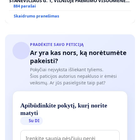
STANEVIČIAUS G. 1, VILNIUJE PAĖMIMO VISUOMENĖS
POREIKIAMS (IŠPIRKIMO) IR JO PRITAIKYMO VIEŠAJAI
884 parašai
ŽELDYNŲ FUNKCIJAI
Skaidrumo pranešimas
PRADĖKITE SAVO PETICIJĄ
Ar yra kas nors, ką norėtumėte
pakeisti?
Pokyčiai neįvyksta išliekant tyliems.
Šios paticijos autorius nepakluso ir ėmėsi
veiksmų. Ar jūs pasielgsite taip pat?
Apibūdinkite pokytį, kurį norite
matyti
Su DI