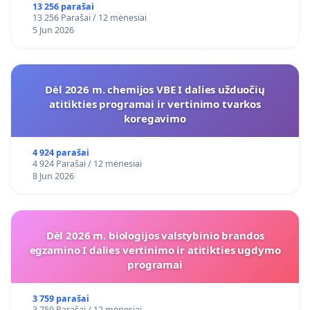
13 256 parašai
13 256 Parašai / 12 mėnesiai
5 Jun 2026
Dėl 2026 m. chemijos VBE I dalies užduočių
atitikties programai ir vertinimo tvarkos
koregavimo
4 924 parašai
4 924 Parašai / 12 mėnesiai
8 Jun 2026
Dėl 2026 m. biologijos valstybinio brandos
egzamino I dalies vertinimo ir atitikties ugdymo
programai
3 759 parašai
3 759 Parašai / 12 mėnesiai