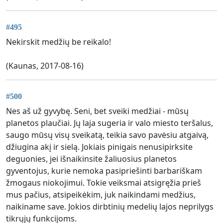
#495
Nekirskit medžių be reikalo!
(Kaunas, 2017-08-16)
#500
Nes aš už gyvybę. Seni, bet sveiki medžiai - mūsų
planetos plaučiai. Jų laja sugeria ir valo miesto teršalus,
saugo mūsų visų sveikatą, teikia savo pavėsiu atgaivą,
džiugina akį ir sielą. Jokiais pinigais nenusipirksite
deguonies, jei išnaikinsite žaliuosius planetos
gyventojus, kurie nemoka pasipriešinti barbariškam
žmogaus niokojimui. Tokie veiksmai atsigręžia prieš
mus pačius, atsipeikėkim, juk naikindami medžius,
naikiname save. Jokios dirbtinių medelių lajos neprilygs
tikrųjų funkcijoms.