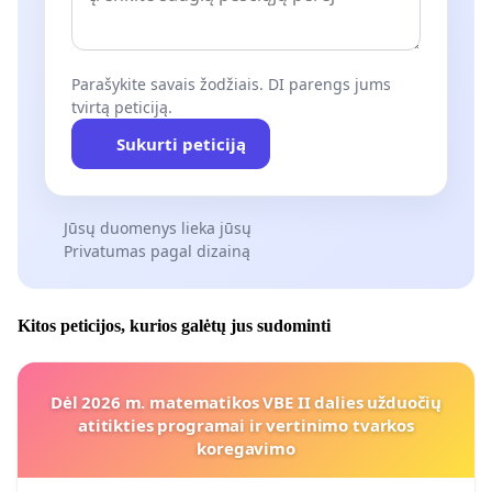
Parašykite savais žodžiais. DI parengs jums
tvirtą peticiją.
Sukurti peticiją
Jūsų duomenys lieka jūsų
Privatumas pagal dizainą
Kitos peticijos, kurios galėtų jus sudominti
Dėl 2026 m. matematikos VBE II dalies užduočių
atitikties programai ir vertinimo tvarkos
koregavimo