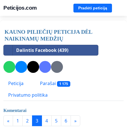
Peticijos.com
Pradėti peticiją
KAUNO PILIEČIŲ PETICIJA DĖL
NAIKINAMŲ MEDŽIŲ
Dalintis Facebook (439)
Peticija
Parašai
1 175
Privatumo politika
Komentarai
«
1
2
3
4
5
6
»