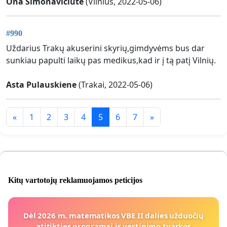
Ona Simonavičiūtė
(Vilnius, 2022-05-06)
#990
Uždarius Trakų akuserini skyrių,gimdyvėms bus dar
sunkiau papulti laikų pas medikus,kad ir į tą patį Vilnių.
Asta Pulauskiene
(Trakai, 2022-05-06)
«
1
2
3
4
5
6
7
»
Kitų vartotojų reklamuojamos peticijos
Dėl 2026 m. matematikos VBE II dalies užduočių
atitikties programai ir vertinimo tvarkos