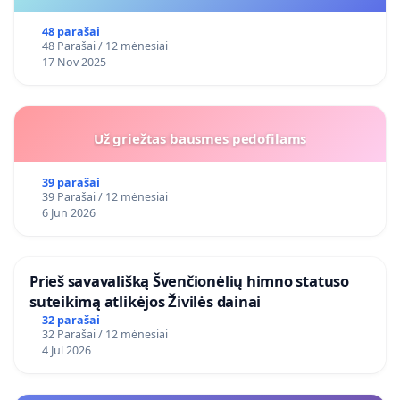
48 parašai
48 Parašai / 12 mėnesiai
17 Nov 2025
Už griežtas bausmes pedofilams
39 parašai
39 Parašai / 12 mėnesiai
6 Jun 2026
​Prieš savavališką Švenčionėlių himno statuso
suteikimą atlikėjos Živilės dainai
32 parašai
32 Parašai / 12 mėnesiai
4 Jul 2026