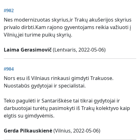
#902
Nes modernizuotas skyrius,ir Trakų akušerijos skyrius
privalo dirbti.Kam rajono gyventojams reikia važiuoti į
Vilnių,jei turime puikų skyrių.
Laima Gerasimovič
(Lentvaris, 2022-05-06)
#904
Nors esu iš Vilniaus rinkausi gimdyti Trakuose.
Nuostabūs gydytojai ir specialistai.
Teko pagulėti ir Santariškėse tai tikrai gydytojai ir
darbuotojai turėtų pasimokyti iš Trakų kolektyvo kaip
elgtis su gimdyvėmis.
Gerda Pilkauskienė
(Vilnius, 2022-05-06)