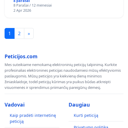
8 parašai
8 Parašai / 12 mėnesiai
2 Apr 2026
1
2
»
Peticijos.com
Mes suteikiame nemokamą elektroninių peticijų talpinimą. Kurkite
profesinalias elektronines peticijas naudodamiesi mūsų efektyviomis
paslaugomis. Mūsų peticijos yra kiekvieną dieną minimos
žiniasklaidoje, todėl peticijų kūrimas yra puikus būdas atkreipti
visuomenės ir sprendimus priimančių pareigūnų dėmesį.
Vadovai
Daugiau
Kaip pradėti internetinę
Kurti peticiją
peticiją
Privatumo politika