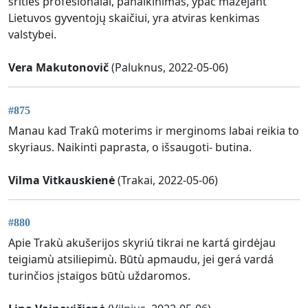
srities profesionalai, panaikinimas, ypač mažėjant
Lietuvos gyventojų skaičiui, yra atviras kenkimas
valstybei.
Vera Makutonovič
(Paluknus, 2022-05-06)
#875
Manau kad Trakû moterims ir merginoms labai reikia to
skyriaus. Naikinti paprasta, o išsaugoti- butina.
Vilma Vitkauskienė
(Trakai, 2022-05-06)
#880
Apie Trakù akušerijos skyriú tikrai ne kartá girdėjau
teigiamù atsiliepimù. Būtù apmaudu, jei gerá vardá
turinčios įstaigos būtù uždaromos.