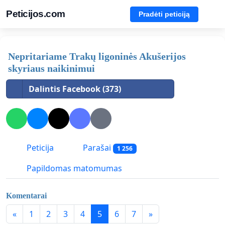
Peticijos.com
Pradėti peticiją
Nepritariame Trakų ligoninės Akušerijos
skyriaus naikinimui
Dalintis Facebook (373)
Peticija
Parašai
1 256
Papildomas matomumas
Komentarai
«
1
2
3
4
5
6
7
»