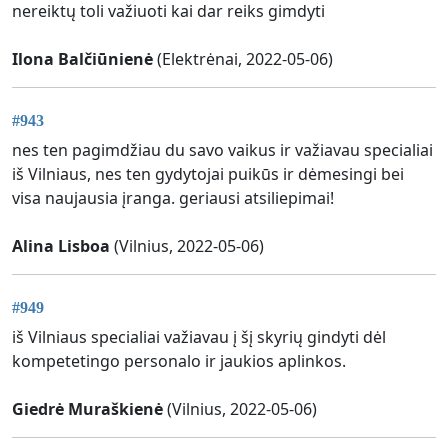
nereiktų toli važiuoti kai dar reiks gimdyti
Ilona Balčiūnienė
(Elektrėnai, 2022-05-06)
#943
nes ten pagimdžiau du savo vaikus ir važiavau specialiai
iš Vilniaus, nes ten gydytojai puikūs ir dėmesingi bei
visa naujausia įranga. geriausi atsiliepimai!
Alina Lisboa
(Vilnius, 2022-05-06)
#949
iš Vilniaus specialiai važiavau į šį skyrių gindyti dėl
kompetetingo personalo ir jaukios aplinkos.
Giedrė Muraškienė
(Vilnius, 2022-05-06)