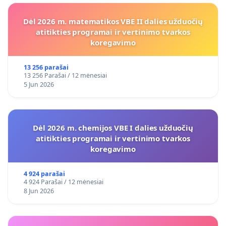
Dėl 2026 m. matematikos VBE II dalies užduočių
atitikties programai ir vertinimo tvarkos
koregavimo
13 256 parašai
13 256 Parašai / 12 mėnesiai
5 Jun 2026
Dėl 2026 m. chemijos VBE I dalies užduočių
atitikties programai ir vertinimo tvarkos
koregavimo
4 924 parašai
4 924 Parašai / 12 mėnesiai
8 Jun 2026