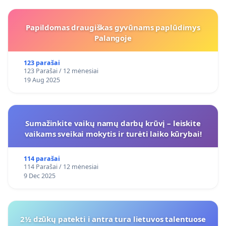
Papildomas draugiškas gyvūnams paplūdimys
Palangoje
123 parašai
123 Parašai / 12 mėnesiai
19 Aug 2025
Sumažinkite vaikų namų darbų krūvį – leiskite
vaikams sveikai mokytis ir turėti laiko kūrybai!
114 parašai
114 Parašai / 12 mėnesiai
9 Dec 2025
2½ dzūkų patekti i antra tura lietuvos talentuose