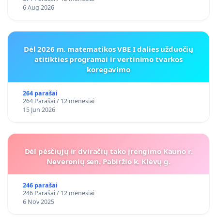
6 Aug 2026
Dėl 2026 m. matematikos VBE I dalies užduočių
atitikties programai ir vertinimo tvarkos
koregavimo
264 parašai
264 Parašai / 12 mėnesiai
15 Jun 2026
Dėl pėsčiųjų ir dviračių tako įrengimo Kauno r.
Neveronių sen. Pabiržio k. Klevų g.
246 parašai
246 Parašai / 12 mėnesiai
6 Nov 2025