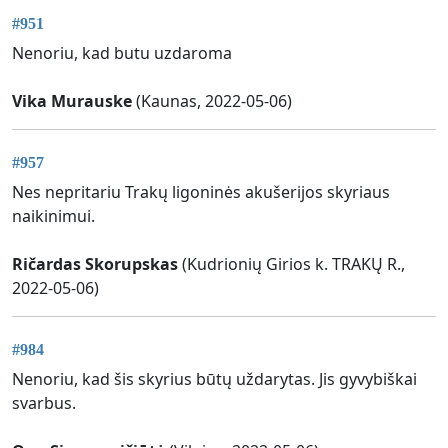
#951
Nenoriu, kad butu uzdaroma
Vika Murauske
(Kaunas, 2022-05-06)
#957
Nes nepritariu Trakų ligoninės akušerijos skyriaus
naikinimui.
Ričardas Skorupskas
(Kudrionių Girios k. TRAKŲ R.,
2022-05-06)
#984
Nenoriu, kad šis skyrius būtų uždarytas. Jis gyvybiškai
svarbus.