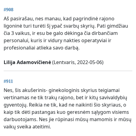
#908
Aš pasirašau, nes manau, kad pagrindinė rajono
ligoninė turi turėti šį ypač svarbų skyrių. Pati gimdžiau
čia 3 vaikus, ir esu be galo dėkinga čia dirbančiam
personalui, kuris ir vidury nakties operatyviai ir
profesionaliai atlieka savo darbą.
Lilija Adamovičienė
(Lentvaris, 2022-05-06)
#911
Nes, šis akušerinis- ginekologinis skyrius teigiamai
vertinamas ne tik trakų rajono, bet ir kitų savivaldybių
gyventojų. Reikia ne tik, kad ne naikinti šio skyriaus, o
kaip tik dėti pastangas kuo geresnėm sąlygom visiems
darbuotojams. Nes jie rūpinasi mūsų mamomis ir mūsų
vaikų sveika ateitimi.