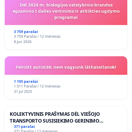
Dėl 2026 m. biologijos valstybinio brandos
egzamino I dalies vertinimo ir atitikties ugdymo
programai
3 759 parašai
3 759 Parašai / 12 mėnesiai
8 Jun 2026
Felnőtt autisták: nem vagyunk láthatatlanok!
1 105 parašai
1 011 Parašai / 12 mėnesiai
31 Jul 2025
KOLEKTYVINIS PRAŠYMAS DĖL VIEŠOJO
TRANSPORTO SUSISIEKIMO GERINIMO
VOSYLIUKŲ KAIME
371 parašai
371 Parašai / 12 mėnesiai