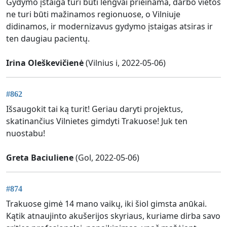
Gydymo įstaiga turi būti lengvai prieinama, darbo vietos
ne turi būti mažinamos regionuose, o Vilniuje
didinamos, ir modernizavus gydymo įstaigas atsiras ir
ten daugiau pacientų.
Irina Oleškevičienė
(Vilnius i, 2022-05-06)
#862
Išsaugokit tai ką turit! Geriau daryti projektus,
skatinančius Vilnietes gimdyti Trakuose! Juk ten
nuostabu!
Greta Baciuliene
(Gol, 2022-05-06)
#874
Trakuose gimė 14 mano vaikų, iki šiol gimsta anūkai.
Kątik atnaujinto akušerijos skyriaus, kuriame dirba savo