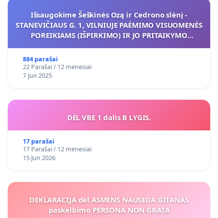
Išsaugokime Šeškinės Ozą ir Cedrono slėnį -
STANEVIČIAUS G. 1, VILNIUJE PAĖMIMO VISUOMENĖS
POREIKIAMS (IŠPIRKIMO) IR JO PRITAIKYMO
VIEŠAJAI ŽELDYNŲ FUNKCIJAI
884 parašai
22 Parašai / 12 mėnesiai
7 Jun 2025
DĖL VBE 1 dalis B LYGIS.
17 parašai
17 Parašai / 12 mėnesiai
15 Jun 2026
DEKLARACIJA del ASMENS NAUSEDA GITANAS
paskelbimo PERSONA NON GRATA