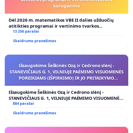
koregavimo
Dėl 2026 m. matematikos VBE II dalies užduočių
atitikties programai ir vertinimo tvarkos
koregavimo
13 256 parašai
Skaidrumo pranešimas
Išsaugokime Šeškinės Ozą ir Cedrono slėnį -
STANEVIČIAUS G. 1, VILNIUJE PAĖMIMO VISUOMENĖS
POREIKIAMS (IŠPIRKIMO) IR JO PRITAIKYMO
VIEŠAJAI ŽELDYNŲ FUNKCIJAI
Išsaugokime Šeškinės Ozą ir Cedrono slėnį -
STANEVIČIAUS G. 1, VILNIUJE PAĖMIMO VISUOMENĖS
POREIKIAMS (IŠPIRKIMO) IR JO PRITAIKYMO VIEŠAJAI
884 parašai
ŽELDYNŲ FUNKCIJAI
Skaidrumo pranešimas