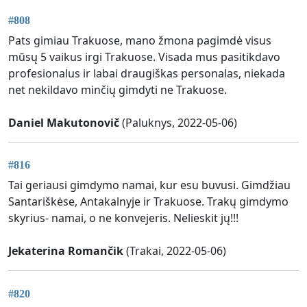
#808
Pats gimiau Trakuose, mano žmona pagimdė visus
mūsų 5 vaikus irgi Trakuose. Visada mus pasitikdavo
profesionalus ir labai draugiškas personalas, niekada
net nekildavo minčių gimdyti ne Trakuose.
Daniel Makutonovič
(Paluknys, 2022-05-06)
#816
Tai geriausi gimdymo namai, kur esu buvusi. Gimdžiau
Santariškėse, Antakalnyje ir Trakuose. Trakų gimdymo
skyrius- namai, o ne konvejeris. Nelieskit jų!!!
Jekaterina Romančik
(Trakai, 2022-05-06)
#820