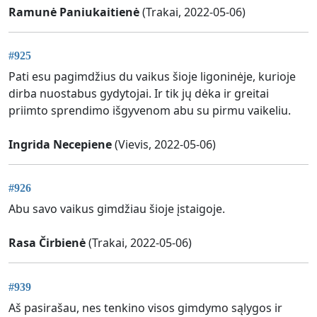
Ramunė Paniukaitienė
(Trakai, 2022-05-06)
#925
Pati esu pagimdžius du vaikus šioje ligoninėje, kurioje
dirba nuostabus gydytojai. Ir tik jų dėka ir greitai
priimto sprendimo išgyvenom abu su pirmu vaikeliu.
Ingrida Necepiene
(Vievis, 2022-05-06)
#926
Abu savo vaikus gimdžiau šioje įstaigoje.
Rasa Čirbienė
(Trakai, 2022-05-06)
#939
Aš pasirašau, nes tenkino visos gimdymo sąlygos ir