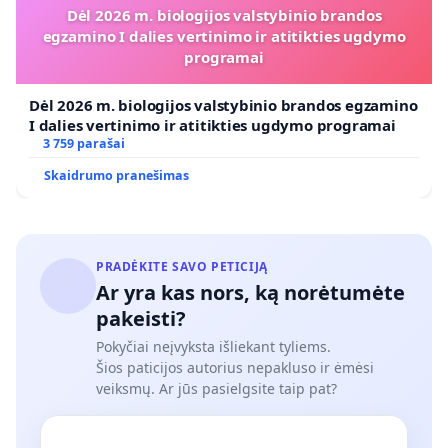
Dėl 2026 m. biologijos valstybinio brandos
egzamino I dalies vertinimo ir atitikties ugdymo
programai
Dėl 2026 m. biologijos valstybinio brandos egzamino
I dalies vertinimo ir atitikties ugdymo programai
3 759 parašai
Skaidrumo pranešimas
PRADĖKITE SAVO PETICIJĄ
Ar yra kas nors, ką norėtumėte
pakeisti?
Pokyčiai neįvyksta išliekant tyliems.
Šios paticijos autorius nepakluso ir ėmėsi
veiksmų. Ar jūs pasielgsite taip pat?