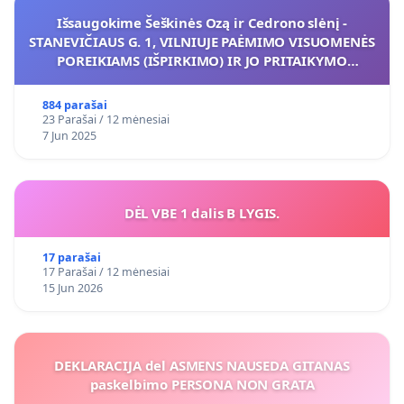
Išsaugokime Šeškinės Ozą ir Cedrono slėnį -
STANEVIČIAUS G. 1, VILNIUJE PAĖMIMO VISUOMENĖS
POREIKIAMS (IŠPIRKIMO) IR JO PRITAIKYMO
VIEŠAJAI ŽELDYNŲ FUNKCIJAI
884 parašai
23 Parašai / 12 mėnesiai
7 Jun 2025
DĖL VBE 1 dalis B LYGIS.
17 parašai
17 Parašai / 12 mėnesiai
15 Jun 2026
DEKLARACIJA del ASMENS NAUSEDA GITANAS
paskelbimo PERSONA NON GRATA