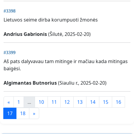
#3398
Lietuvos seime dirba korumpuoti žmonės
Andrius Gabrionis
(Šilutė, 2025-02-20)
#3399
Aš pats dalyvavau tam mitinge ir mačiau kada mitingas
baigėsi.
Algimantas Butnorius
(Siauliu r., 2025-02-20)
«
1
...
10
11
12
13
14
15
16
17
18
»