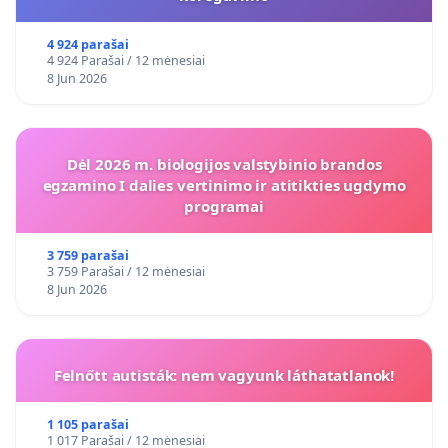
4 924 parašai
4 924 Parašai / 12 mėnesiai
8 Jun 2026
Dėl 2026 m. biologijos valstybinio brandos
egzamino I dalies vertinimo ir atitikties ugdymo
programai
3 759 parašai
3 759 Parašai / 12 mėnesiai
8 Jun 2026
Felnőtt autisták: nem vagyunk láthatatlanok!
1 105 parašai
1 017 Parašai / 12 mėnesiai