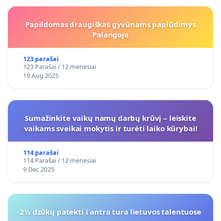
Papildomas draugiškas gyvūnams paplūdimys
Palangoje
123 parašai
123 Parašai / 12 mėnesiai
19 Aug 2025
Sumažinkite vaikų namų darbų krūvį – leiskite
vaikams sveikai mokytis ir turėti laiko kūrybai!
114 parašai
114 Parašai / 12 mėnesiai
9 Dec 2025
2½ dzūkų patekti i antra tura lietuvos talentuose