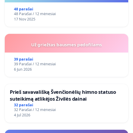
48 parašai
48 Parašai / 12 mėnesiai
17 Nov 2025
Už griežtas bausmes pedofilams
39 parašai
39 Parašai / 12 mėnesiai
6 Jun 2026
​Prieš savavališką Švenčionėlių himno statuso
suteikimą atlikėjos Živilės dainai
32 parašai
32 Parašai / 12 mėnesiai
4 Jul 2026