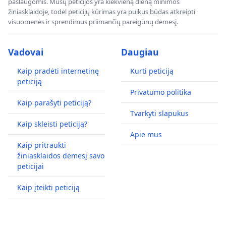
paslaugomis. Mūsų peticijos yra kiekvieną dieną minimos
žiniasklaidoje, todėl peticijų kūrimas yra puikus būdas atkreipti
visuomenės ir sprendimus priimančių pareigūnų dėmesį.
Vadovai
Daugiau
Kaip pradėti internetinę
Kurti peticiją
peticiją
Privatumo politika
Kaip parašyti peticiją?
Tvarkyti slapukus
Kaip skleisti peticiją?
Apie mus
Kaip pritraukti
žiniasklaidos dėmesį savo
peticijai
Kaip įteikti peticiją