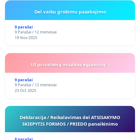
Del vaiku grobimu pazabojimo
9 parašai
9 Parašai / 12 mėnesiai
19 Nov 2025
Už privalomą muzikos egzaminą :)
9 parašai
9 Parašai / 12 mėnesiai
23 Oct 2025
Deklaracija / Reikalavimas del ATSISAKYMO
SKIEPYTIS FORMOS / PRIEDO panaikinimo
8 parašai