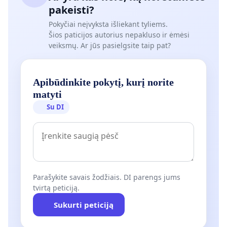
pakeisti?
Pokyčiai neįvyksta išliekant tyliems.
Šios paticijos autorius nepakluso ir ėmėsi
veiksmų. Ar jūs pasielgsite taip pat?
Apibūdinkite pokytį, kurį norite
matyti
Su DI
Parašykite savais žodžiais. DI parengs jums
tvirtą peticiją.
Sukurti peticiją