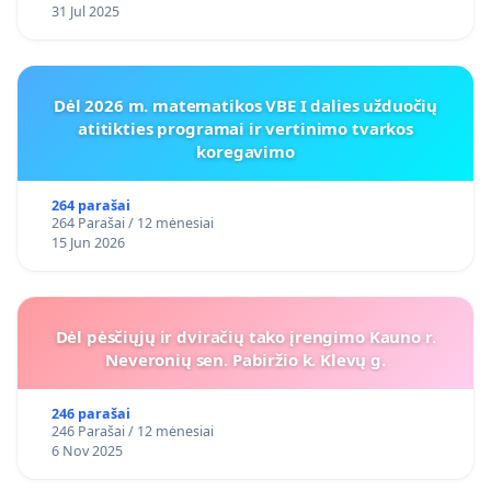
31 Jul 2025
Dėl 2026 m. matematikos VBE I dalies užduočių
atitikties programai ir vertinimo tvarkos
koregavimo
264 parašai
264 Parašai / 12 mėnesiai
15 Jun 2026
Dėl pėsčiųjų ir dviračių tako įrengimo Kauno r.
Neveronių sen. Pabiržio k. Klevų g.
246 parašai
246 Parašai / 12 mėnesiai
6 Nov 2025