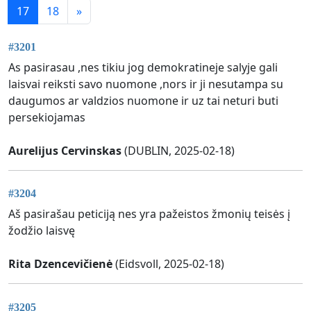
17
18
»
#3201
As pasirasau ,nes tikiu jog demokratineje salyje gali
laisvai reiksti savo nuomone ,nors ir ji nesutampa su
daugumos ar valdzios nuomone ir uz tai neturi buti
persekiojamas
Aurelijus Cervinskas
(DUBLIN, 2025-02-18)
#3204
Aš pasirašau peticiją nes yra pažeistos žmonių teisės į
žodžio laisvę
Rita Dzencevičienė
(Eidsvoll, 2025-02-18)
#3205