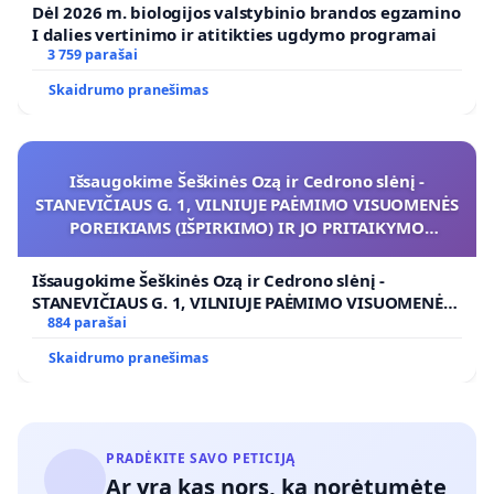
Dėl 2026 m. biologijos valstybinio brandos egzamino
I dalies vertinimo ir atitikties ugdymo programai
3 759 parašai
Skaidrumo pranešimas
Išsaugokime Šeškinės Ozą ir Cedrono slėnį -
STANEVIČIAUS G. 1, VILNIUJE PAĖMIMO VISUOMENĖS
POREIKIAMS (IŠPIRKIMO) IR JO PRITAIKYMO
VIEŠAJAI ŽELDYNŲ FUNKCIJAI
Išsaugokime Šeškinės Ozą ir Cedrono slėnį -
STANEVIČIAUS G. 1, VILNIUJE PAĖMIMO VISUOMENĖS
POREIKIAMS (IŠPIRKIMO) IR JO PRITAIKYMO VIEŠAJAI
884 parašai
ŽELDYNŲ FUNKCIJAI
Skaidrumo pranešimas
PRADĖKITE SAVO PETICIJĄ
Ar yra kas nors, ką norėtumėte