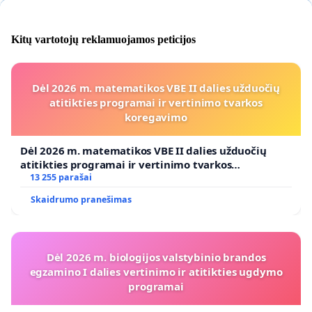
Kitų vartotojų reklamuojamos peticijos
Dėl 2026 m. matematikos VBE II dalies užduočių
atitikties programai ir vertinimo tvarkos
koregavimo
Dėl 2026 m. matematikos VBE II dalies užduočių
atitikties programai ir vertinimo tvarkos
koregavimo
13 255 parašai
Skaidrumo pranešimas
Dėl 2026 m. biologijos valstybinio brandos
egzamino I dalies vertinimo ir atitikties ugdymo
programai