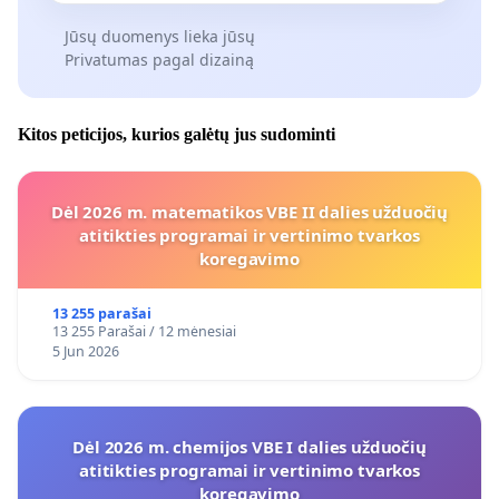
Jūsų duomenys lieka jūsų
Privatumas pagal dizainą
Kitos peticijos, kurios galėtų jus sudominti
Dėl 2026 m. matematikos VBE II dalies užduočių
atitikties programai ir vertinimo tvarkos
koregavimo
13 255 parašai
13 255 Parašai / 12 mėnesiai
5 Jun 2026
Dėl 2026 m. chemijos VBE I dalies užduočių
atitikties programai ir vertinimo tvarkos
koregavimo