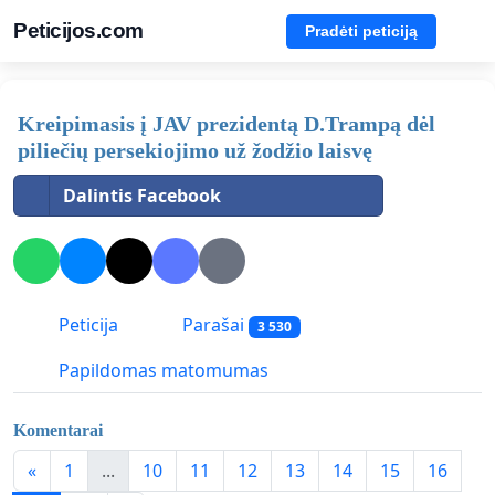
Peticijos.com
Pradėti peticiją
Kreipimasis į JAV prezidentą D.Trampą dėl
piliečių persekiojimo už žodžio laisvę
Dalintis Facebook
Peticija
Parašai
3 530
Papildomas matomumas
Komentarai
«
1
...
10
11
12
13
14
15
16