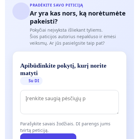
PRADĖKITE SAVO PETICIJĄ
Ar yra kas nors, ką norėtumėte
pakeisti?
Pokyčiai neįvyksta išliekant tyliems.
Šios paticijos autorius nepakluso ir ėmėsi
veiksmų. Ar jūs pasielgsite taip pat?
Apibūdinkite pokytį, kurį norite
matyti
Su DI
Parašykite savais žodžiais. DI parengs jums
tvirtą peticiją.