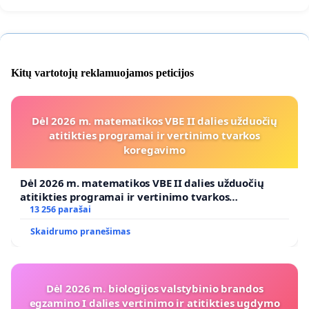
Kitų vartotojų reklamuojamos peticijos
Dėl 2026 m. matematikos VBE II dalies užduočių
atitikties programai ir vertinimo tvarkos
koregavimo
Dėl 2026 m. matematikos VBE II dalies užduočių
atitikties programai ir vertinimo tvarkos
koregavimo
13 256 parašai
Skaidrumo pranešimas
Dėl 2026 m. biologijos valstybinio brandos
egzamino I dalies vertinimo ir atitikties ugdymo