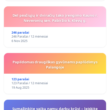
Dėl pėsčiųjų ir dviračių tako įrengimo Kauno r.
Neveronių sen. Pabiržio k. Klevų g.
246 parašai
246 Parašai / 12 mėnesiai
6 Nov 2025
Papildomas draugiškas gyvūnams paplūdimys
Palangoje
123 parašai
123 Parašai / 12 mėnesiai
19 Aug 2025
Sumažinkite vaikų namų darbų krūvį – leiskite