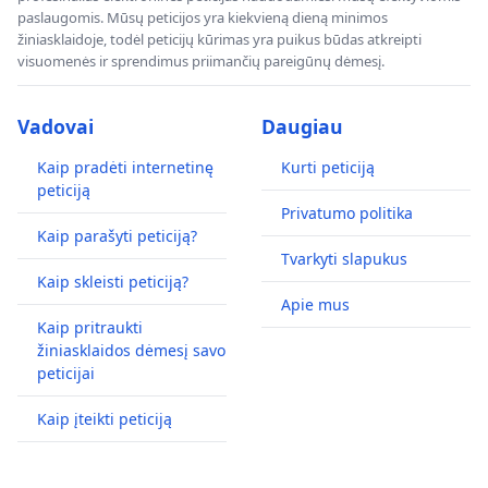
paslaugomis. Mūsų peticijos yra kiekvieną dieną minimos
žiniasklaidoje, todėl peticijų kūrimas yra puikus būdas atkreipti
visuomenės ir sprendimus priimančių pareigūnų dėmesį.
Vadovai
Daugiau
Kaip pradėti internetinę
Kurti peticiją
peticiją
Privatumo politika
Kaip parašyti peticiją?
Tvarkyti slapukus
Kaip skleisti peticiją?
Apie mus
Kaip pritraukti
žiniasklaidos dėmesį savo
peticijai
Kaip įteikti peticiją