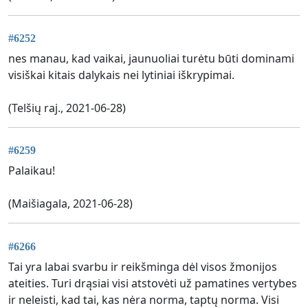
#6252
nes manau, kad vaikai, jaunuoliai turėtu būti dominami
visiškai kitais dalykais nei lytiniai iškrypimai.
(Telšių raj., 2021-06-28)
#6259
Palaikau!
(Maišiagala, 2021-06-28)
#6266
Tai yra labai svarbu ir reikšminga dėl visos žmonijos
ateities. Turi drąsiai visi atstovėti už pamatines vertybes
ir neleisti, kad tai, kas nėra norma, taptų norma. Visi