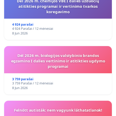
Dėl 2026 m. chemijos VBE I dalies užduočių
atitikties programai ir vertinimo tvarkos
koregavimo
4 924 parašai
4 924 Parašai / 12 mėnesiai
8 Jun 2026
Dėl 2026 m. biologijos valstybinio brandos
egzamino I dalies vertinimo ir atitikties ugdymo
programai
3 759 parašai
3 759 Parašai / 12 mėnesiai
8 Jun 2026
Felnőtt autisták: nem vagyunk láthatatlanok!