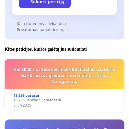
Sukurti peticiją
Jūsų duomenys lieka jūsų
Privatumas pagal dizainą
Kitos peticijos, kurios galėtų jus sudominti
Dėl 2026 m. matematikos VBE II dalies užduočių
atitikties programai ir vertinimo tvarkos
koregavimo
13 256 parašai
13 256 Parašai / 12 mėnesiai
5 Jun 2026