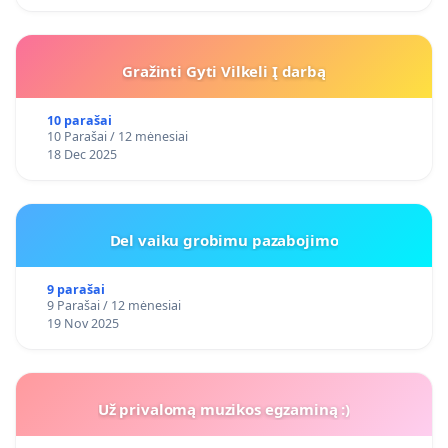
Gražinti Gyti Vilkeli Į darbą
10 parašai
10 Parašai / 12 mėnesiai
18 Dec 2025
Del vaiku grobimu pazabojimo
9 parašai
9 Parašai / 12 mėnesiai
19 Nov 2025
Už privalomą muzikos egzaminą :)