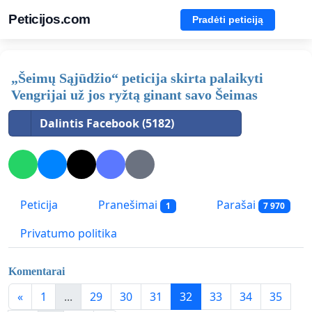
Peticijos.com
Pradėti peticiją
„Šeimų Sąjūdžio“ peticija skirta palaikyti
Vengrijai už jos ryžtą ginant savo Šeimas
Dalintis Facebook (5182)
Peticija
Pranešimai
Parašai
1
7 970
Privatumo politika
Komentarai
«
1
...
29
30
31
32
33
34
35