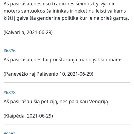
Aš pasirašau,nes esu tradicinės šeimos t.y. vyro ir
moters santuokos šalininkas ir neketinu leisti vaikams
kišti į galva šią genderine politika kuri eina prieš gamtą.
(Kalvarija, 2021-06-29)
#6376
Aš pasirašau,nes tai prieštarauja mano įsitikinimams
(Panevėžio raj.Palėvenio 10, 2021-06-29)
#6378
Aš pasirašau šią peticiją, nes palaikau Vengriją.
(Klaipėda, 2021-06-29)