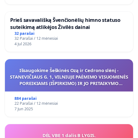
​Prieš savavališką Švenčionėlių himno statuso
suteikimą atlikėjos Živilės dainai
32 parašai
32 Parašai / 12 mėnesiai
4 Jul 2026
Išsaugokime Šeškinės Ozą ir Cedrono slėnį -
STANEVIČIAUS G. 1, VILNIUJE PAĖMIMO VISUOMENĖS
POREIKIAMS (IŠPIRKIMO) IR JO PRITAIKYMO
VIEŠAJAI ŽELDYNŲ FUNKCIJAI
884 parašai
22 Parašai / 12 mėnesiai
7 Jun 2025
DĖL VBE 1 dalis B LYGIS.