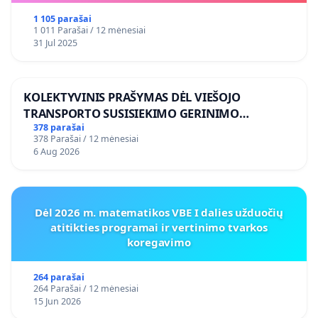
1 105 parašai
1 011 Parašai / 12 mėnesiai
31 Jul 2025
KOLEKTYVINIS PRAŠYMAS DĖL VIEŠOJO
TRANSPORTO SUSISIEKIMO GERINIMO
VOSYLIUKŲ KAIME
378 parašai
378 Parašai / 12 mėnesiai
6 Aug 2026
Dėl 2026 m. matematikos VBE I dalies užduočių
atitikties programai ir vertinimo tvarkos
koregavimo
264 parašai
264 Parašai / 12 mėnesiai
15 Jun 2026