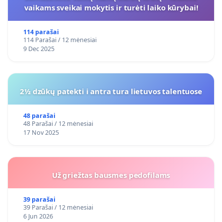
vaikams sveikai mokytis ir turėti laiko kūrybai!
114 parašai
114 Parašai / 12 mėnesiai
9 Dec 2025
2½ dzūkų patekti i antra tura lietuvos talentuose
48 parašai
48 Parašai / 12 mėnesiai
17 Nov 2025
Už griežtas bausmes pedofilams
39 parašai
39 Parašai / 12 mėnesiai
6 Jun 2026