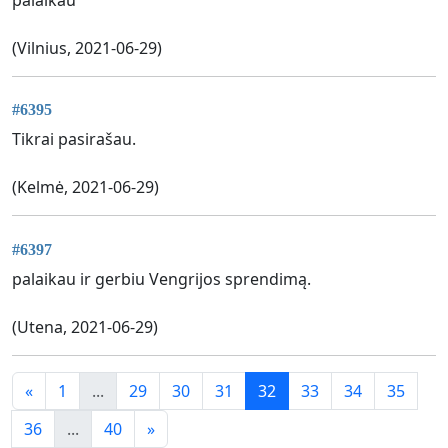
palaikau
(Vilnius, 2021-06-29)
#6395
Tikrai pasirašau.
(Kelmė, 2021-06-29)
#6397
palaikau ir gerbiu Vengrijos sprendimą.
(Utena, 2021-06-29)
«
1
...
29
30
31
32
33
34
35
36
...
40
»