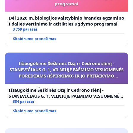
programai
Dėl 2026 m. biologijos valstybinio brandos egzamino
I dalies vertinimo ir atitikties ugdymo programai
3 759 parašai
Skaidrumo pranešimas
Išsaugokime Šeškinės Ozą ir Cedrono slėnį -
STANEVIČIAUS G. 1, VILNIUJE PAĖMIMO VISUOMENĖS
POREIKIAMS (IŠPIRKIMO) IR JO PRITAIKYMO
VIEŠAJAI ŽELDYNŲ FUNKCIJAI
Išsaugokime Šeškinės Ozą ir Cedrono slėnį -
STANEVIČIAUS G. 1, VILNIUJE PAĖMIMO VISUOMENĖS
POREIKIAMS (IŠPIRKIMO) IR JO PRITAIKYMO VIEŠAJAI
884 parašai
ŽELDYNŲ FUNKCIJAI
Skaidrumo pranešimas