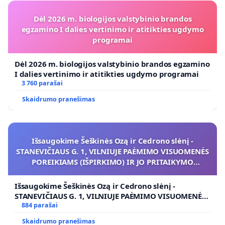
Dėl 2026 m. biologijos valstybinio brandos
egzamino I dalies vertinimo ir atitikties ugdymo
programai
Dėl 2026 m. biologijos valstybinio brandos egzamino
I dalies vertinimo ir atitikties ugdymo programai
3 760 parašai
Skaidrumo pranešimas
Išsaugokime Šeškinės Ozą ir Cedrono slėnį -
STANEVIČIAUS G. 1, VILNIUJE PAĖMIMO VISUOMENĖS
POREIKIAMS (IŠPIRKIMO) IR JO PRITAIKYMO
VIEŠAJAI ŽELDYNŲ FUNKCIJAI
Išsaugokime Šeškinės Ozą ir Cedrono slėnį -
STANEVIČIAUS G. 1, VILNIUJE PAĖMIMO VISUOMENĖS
POREIKIAMS (IŠPIRKIMO) IR JO PRITAIKYMO VIEŠAJAI
884 parašai
ŽELDYNŲ FUNKCIJAI
Skaidrumo pranešimas