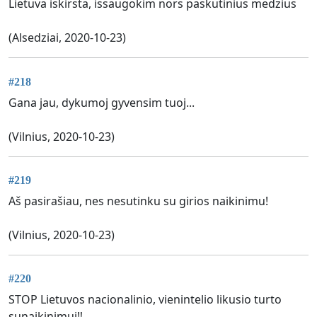
Lietuva iskirsta, issaugokim nors paskutinius medzius
(Alsedziai, 2020-10-23)
#218
Gana jau, dykumoj gyvensim tuoj...
(Vilnius, 2020-10-23)
#219
Aš pasirašiau, nes nesutinku su girios naikinimu!
(Vilnius, 2020-10-23)
#220
STOP Lietuvos nacionalinio, vienintelio likusio turto
sunaikinimui‼️