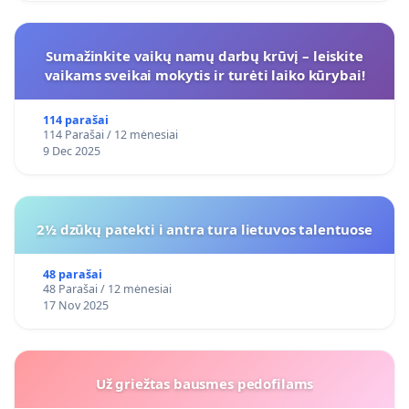
Sumažinkite vaikų namų darbų krūvį – leiskite
vaikams sveikai mokytis ir turėti laiko kūrybai!
114 parašai
114 Parašai / 12 mėnesiai
9 Dec 2025
2½ dzūkų patekti i antra tura lietuvos talentuose
48 parašai
48 Parašai / 12 mėnesiai
17 Nov 2025
Už griežtas bausmes pedofilams