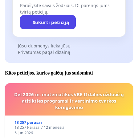
Parašykite savais žodžiais. DI parengs jums
tvirtą peticiją.
Sukurti peticiją
Jūsų duomenys lieka jūsų
Privatumas pagal dizainą
Kitos peticijos, kurios galėtų jus sudominti
Dėl 2026 m. matematikos VBE II dalies užduočių
atitikties programai ir vertinimo tvarkos
koregavimo
13 257 parašai
13 257 Parašai / 12 mėnesiai
5 Jun 2026