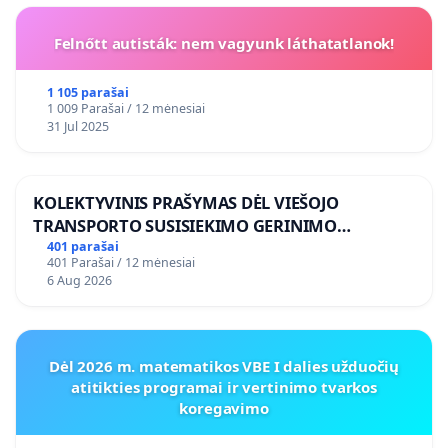
Felnőtt autisták: nem vagyunk láthatatlanok!
1 105 parašai
1 009 Parašai / 12 mėnesiai
31 Jul 2025
KOLEKTYVINIS PRAŠYMAS DĖL VIEŠOJO
TRANSPORTO SUSISIEKIMO GERINIMO
VOSYLIUKŲ KAIME
401 parašai
401 Parašai / 12 mėnesiai
6 Aug 2026
Dėl 2026 m. matematikos VBE I dalies užduočių
atitikties programai ir vertinimo tvarkos
koregavimo