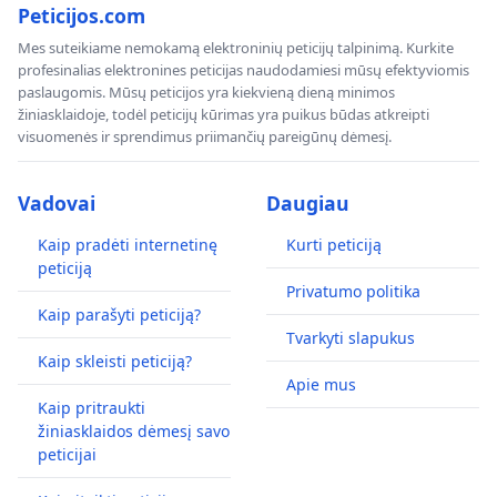
Peticijos.com
Mes suteikiame nemokamą elektroninių peticijų talpinimą. Kurkite
profesinalias elektronines peticijas naudodamiesi mūsų efektyviomis
paslaugomis. Mūsų peticijos yra kiekvieną dieną minimos
žiniasklaidoje, todėl peticijų kūrimas yra puikus būdas atkreipti
visuomenės ir sprendimus priimančių pareigūnų dėmesį.
Vadovai
Daugiau
Kaip pradėti internetinę
Kurti peticiją
peticiją
Privatumo politika
Kaip parašyti peticiją?
Tvarkyti slapukus
Kaip skleisti peticiją?
Apie mus
Kaip pritraukti
žiniasklaidos dėmesį savo
peticijai