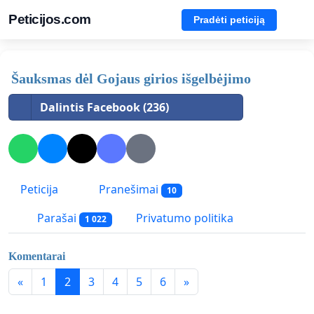
Peticijos.com
Pradėti peticiją
Šauksmas dėl Gojaus girios išgelbėjimo
Dalintis Facebook (236)
Peticija
Pranešimai
10
Parašai
Privatumo politika
1 022
Komentarai
«
1
2
3
4
5
6
»