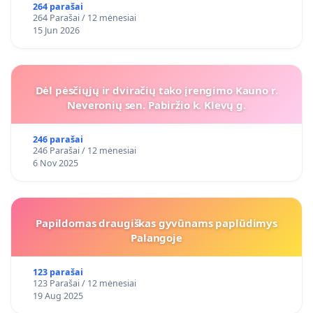
264 parašai
264 Parašai / 12 mėnesiai
15 Jun 2026
Dėl pėsčiųjų ir dviračių tako įrengimo Kauno r.
Neveronių sen. Pabiržio k. Klevų g.
246 parašai
246 Parašai / 12 mėnesiai
6 Nov 2025
Papildomas draugiškas gyvūnams paplūdimys
Palangoje
123 parašai
123 Parašai / 12 mėnesiai
19 Aug 2025