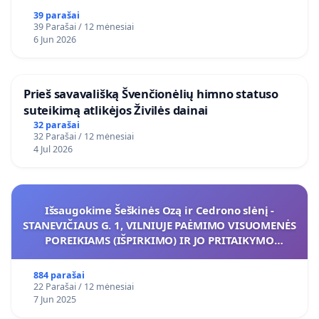
39 parašai
39 Parašai / 12 mėnesiai
6 Jun 2026
​Prieš savavališką Švenčionėlių himno statuso
suteikimą atlikėjos Živilės dainai
32 parašai
32 Parašai / 12 mėnesiai
4 Jul 2026
Išsaugokime Šeškinės Ozą ir Cedrono slėnį -
STANEVIČIAUS G. 1, VILNIUJE PAĖMIMO VISUOMENĖS
POREIKIAMS (IŠPIRKIMO) IR JO PRITAIKYMO
VIEŠAJAI ŽELDYNŲ FUNKCIJAI
884 parašai
22 Parašai / 12 mėnesiai
7 Jun 2025