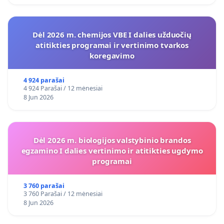
Dėl 2026 m. chemijos VBE I dalies užduočių
atitikties programai ir vertinimo tvarkos
koregavimo
4 924 parašai
4 924 Parašai / 12 mėnesiai
8 Jun 2026
Dėl 2026 m. biologijos valstybinio brandos
egzamino I dalies vertinimo ir atitikties ugdymo
programai
3 760 parašai
3 760 Parašai / 12 mėnesiai
8 Jun 2026