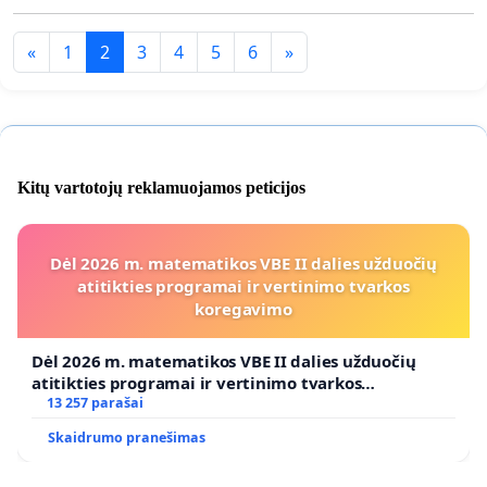
«
1
2
3
4
5
6
»
Kitų vartotojų reklamuojamos peticijos
Dėl 2026 m. matematikos VBE II dalies užduočių
atitikties programai ir vertinimo tvarkos
koregavimo
Dėl 2026 m. matematikos VBE II dalies užduočių
atitikties programai ir vertinimo tvarkos
koregavimo
13 257 parašai
Skaidrumo pranešimas