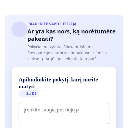
PRADĖKITE SAVO PETICIJĄ
Ar yra kas nors, ką norėtumėte
pakeisti?
Pokyčiai neįvyksta išliekant tyliems.
Šios paticijos autorius nepakluso ir ėmėsi
veiksmų. Ar jūs pasielgsite taip pat?
Apibūdinkite pokytį, kurį norite
matyti
Su DI