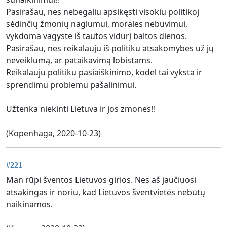
Pasirašau, nes nebegaliu apsikęsti visokiu politikoj
sėdinčių žmonių naglumui, morales nebuvimui,
vykdoma vagyste iš tautos vidurį baltos dienos.
Pasirašau, nes reikalauju iš politiku atsakomybes už jų
neveiklumą, ar pataikavimą lobistams.
Reikalauju politiku pasiaiškinimo, kodel tai vyksta ir
sprendimu problemu pašalinimui.
Užtenka niekinti Lietuva ir jos zmones‼️
(Kopenhaga, 2020-10-23)
#221
Man rūpi šventos Lietuvos girios. Nes aš jaučiuosi
atsakingas ir noriu, kad Lietuvos šventvietės nebūtų
naikinamos.