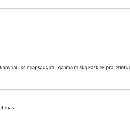
pilkapynai liks neapsaugoti - galima mišką kažkiek praretinti
ltimas.