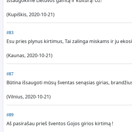
Išsaugokime Lietuvos gamtą ir kultūrą! Už!
(Kupiškis, 2020-10-21)
#83
Esu pries plynus kirtimus, Tai zalinga miskams ir ju ekos
(Kaunas, 2020-10-21)
#87
Būtina išsaugoti mūsų šventas senąsias girias, brandžiu
(Vilnius, 2020-10-21)
#89
Aš pasirašau prieš šventos Gojos girios kirtimą !