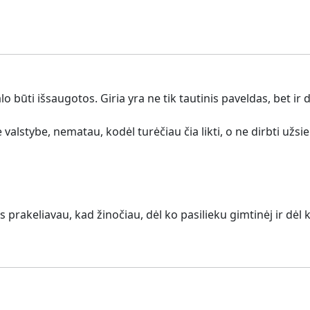
 būti išsaugotos. Giria yra ne tik tautinis paveldas, bet ir da
 valstybe, nematau, kodėl turėčiau čia likti, o ne dirbti užs
rakeliavau, kad žinočiau, dėl ko pasilieku gimtinėj ir dėl k