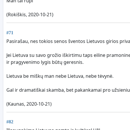
Man tai rūpi
(Rokiškis, 2020-10-21)
#71
Pasirašau, nes tokios senos šventos Lietuvos girios privalo
Jei Lietuva su savo grožio iškirtimu taps eiline pramonine
ir pragyvenimo lygis būtų geresnis.
Lietuva be miškų man nebe Lietuva, nebe tėvynė.
Gal ir dramatiškai skamba, bet pakankamai pro užsienius p
(Kaunas, 2020-10-21)
#82