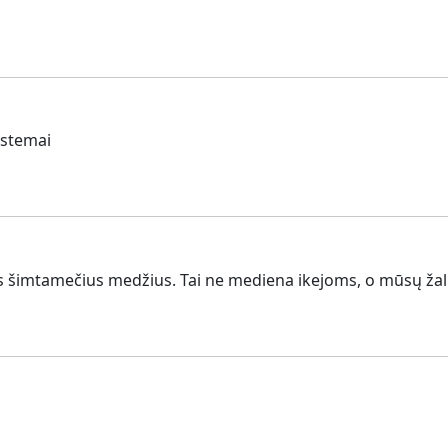
istemai
s šimtamečius medžius. Tai ne mediena ikejoms, o mūsų žalio