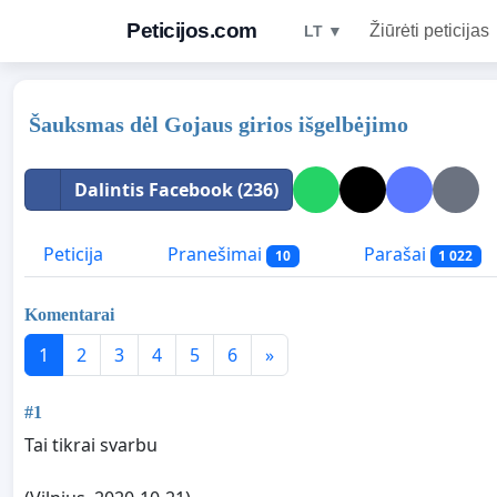
Peticijos.com
Žiūrėti peticijas
LT ▼
Šauksmas dėl Gojaus girios išgelbėjimo
Dalintis Facebook (236)
Peticija
Pranešimai
Parašai
10
1 022
Komentarai
1
2
3
4
5
6
»
#1
Tai tikrai svarbu