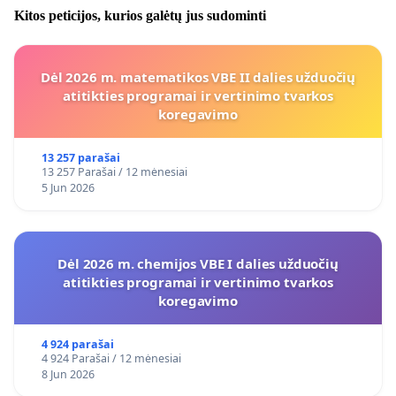
Kitos peticijos, kurios galėtų jus sudominti
Dėl 2026 m. matematikos VBE II dalies užduočių
atitikties programai ir vertinimo tvarkos
koregavimo
13 257 parašai
13 257 Parašai / 12 mėnesiai
5 Jun 2026
Dėl 2026 m. chemijos VBE I dalies užduočių
atitikties programai ir vertinimo tvarkos
koregavimo
4 924 parašai
4 924 Parašai / 12 mėnesiai
8 Jun 2026