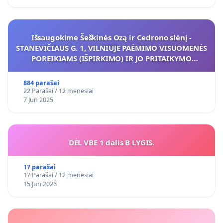
Išsaugokime Šeškinės Ozą ir Cedrono slėnį -
STANEVIČIAUS G. 1, VILNIUJE PAĖMIMO VISUOMENĖS
POREIKIAMS (IŠPIRKIMO) IR JO PRITAIKYMO
VIEŠAJAI ŽELDYNŲ FUNKCIJAI
884 parašai
22 Parašai / 12 mėnesiai
7 Jun 2025
DĖL VBE 1 dalis B LYGIS.
17 parašai
17 Parašai / 12 mėnesiai
15 Jun 2026