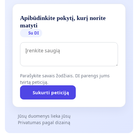
Apibūdinkite pokytį, kurį norite
matyti
Su DI
Parašykite savais žodžiais. DI parengs jums
tvirtą peticiją.
Sukurti peticiją
Jūsų duomenys lieka jūsų
Privatumas pagal dizainą