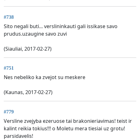
#738
Sito negali buti... verslininkauti gali issikase savo
prudus.uzaugine savo zuvi
(Siauliai, 2017-02-27)
#751
Nes nebeliko ka zvejot su meskere
(Kaunas, 2017-02-27)
#779
Versline zvejyba ezeruose tai brakonieriavimas! teist ir
kalint reikia tokius!!! o Moletu mera tiesiai uz grotu!
parsidavelis!