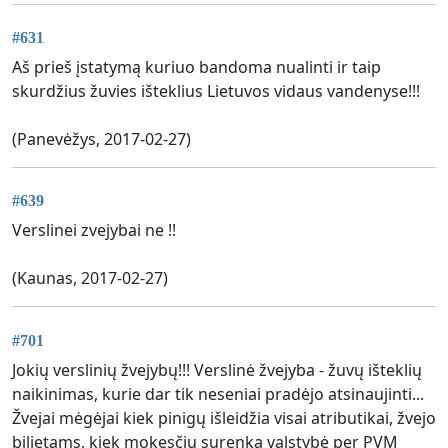
#631
Aš prieš įstatymą kuriuo bandoma nualinti ir taip
skurdžius žuvies išteklius Lietuvos vidaus vandenyse!!!
(Panevėžys, 2017-02-27)
#639
Verslinei zvejybai ne !!
(Kaunas, 2017-02-27)
#701
Jokių verslinių žvejybų!!! Verslinė žvejyba - žuvų išteklių
naikinimas, kurie dar tik neseniai pradėjo atsinaujinti...
Žvejai mėgėjai kiek pinigų išleidžia visai atributikai, žvejo
bilietams, kiek mokesčių surenka valstybė per PVM