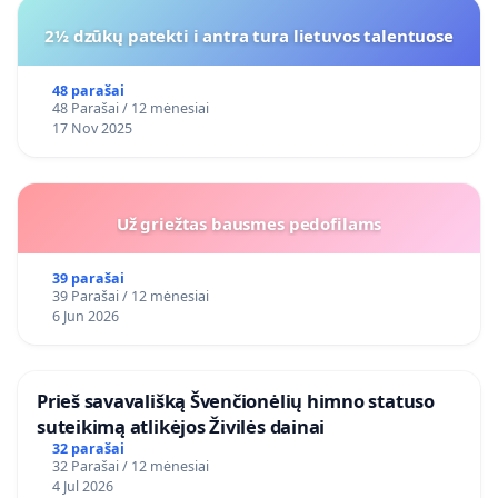
2½ dzūkų patekti i antra tura lietuvos talentuose
48 parašai
48 Parašai / 12 mėnesiai
17 Nov 2025
Už griežtas bausmes pedofilams
39 parašai
39 Parašai / 12 mėnesiai
6 Jun 2026
​Prieš savavališką Švenčionėlių himno statuso
suteikimą atlikėjos Živilės dainai
32 parašai
32 Parašai / 12 mėnesiai
4 Jul 2026