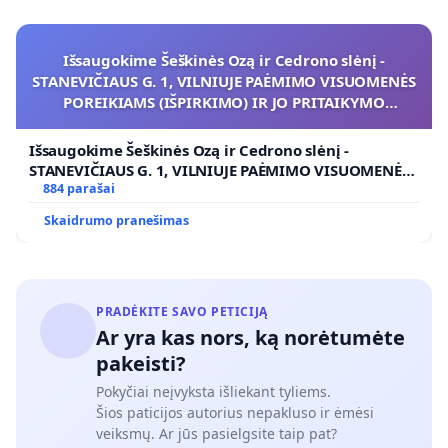
Išsaugokime Šeškinės Ozą ir Cedrono slėnį -
STANEVIČIAUS G. 1, VILNIUJE PAĖMIMO VISUOMENĖS
POREIKIAMS (IŠPIRKIMO) IR JO PRITAIKYMO
VIEŠAJAI ŽELDYNŲ FUNKCIJAI
Išsaugokime Šeškinės Ozą ir Cedrono slėnį -
STANEVIČIAUS G. 1, VILNIUJE PAĖMIMO VISUOMENĖS
POREIKIAMS (IŠPIRKIMO) IR JO PRITAIKYMO VIEŠAJAI
884 parašai
ŽELDYNŲ FUNKCIJAI
Skaidrumo pranešimas
PRADĖKITE SAVO PETICIJĄ
Ar yra kas nors, ką norėtumėte
pakeisti?
Pokyčiai neįvyksta išliekant tyliems.
Šios paticijos autorius nepakluso ir ėmėsi
veiksmų. Ar jūs pasielgsite taip pat?