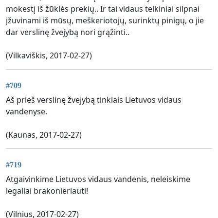
mokestį iš žūklės prekių.. Ir tai vidaus telkiniai silpnai
įžuvinami iš mūsų, meškeriotojų, surinktų pinigų, o jie
dar verslinę žvejybą nori grąžinti..
(Vilkaviškis, 2017-02-27)
#709
Aš prieš verslinę žvejybą tinklais Lietuvos vidaus
vandenyse.
(Kaunas, 2017-02-27)
#719
Atgaivinkime Lietuvos vidaus vandenis, neleiskime
legaliai brakonieriauti!
(Vilnius, 2017-02-27)