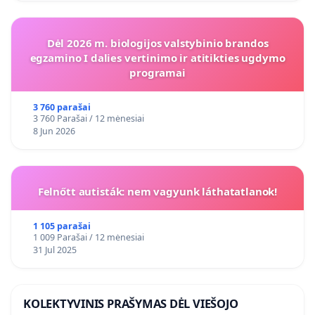
Dėl 2026 m. biologijos valstybinio brandos
egzamino I dalies vertinimo ir atitikties ugdymo
programai
3 760 parašai
3 760 Parašai / 12 mėnesiai
8 Jun 2026
Felnőtt autisták: nem vagyunk láthatatlanok!
1 105 parašai
1 009 Parašai / 12 mėnesiai
31 Jul 2025
KOLEKTYVINIS PRAŠYMAS DĖL VIEŠOJO