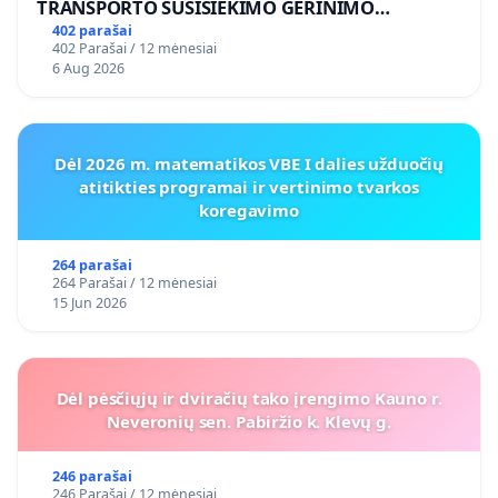
TRANSPORTO SUSISIEKIMO GERINIMO
VOSYLIUKŲ KAIME
402 parašai
402 Parašai / 12 mėnesiai
6 Aug 2026
Dėl 2026 m. matematikos VBE I dalies užduočių
atitikties programai ir vertinimo tvarkos
koregavimo
264 parašai
264 Parašai / 12 mėnesiai
15 Jun 2026
Dėl pėsčiųjų ir dviračių tako įrengimo Kauno r.
Neveronių sen. Pabiržio k. Klevų g.
246 parašai
246 Parašai / 12 mėnesiai