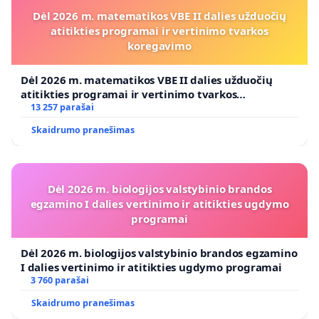
Dėl 2026 m. matematikos VBE II dalies užduočių
atitikties programai ir vertinimo tvarkos
koregavimo
Dėl 2026 m. matematikos VBE II dalies užduočių
atitikties programai ir vertinimo tvarkos
koregavimo
13 257 parašai
Skaidrumo pranešimas
Dėl 2026 m. biologijos valstybinio brandos
egzamino I dalies vertinimo ir atitikties ugdymo
programai
Dėl 2026 m. biologijos valstybinio brandos egzamino
I dalies vertinimo ir atitikties ugdymo programai
3 760 parašai
Skaidrumo pranešimas