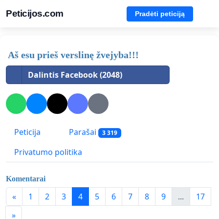
Peticijos.com
Pradėti peticiją
Aš esu prieš verslinę žvejyba!!!
Dalintis Facebook (2048)
Peticija
Parašai
3 319
Privatumo politika
Komentarai
«
1
2
3
4
5
6
7
8
9
...
17
»