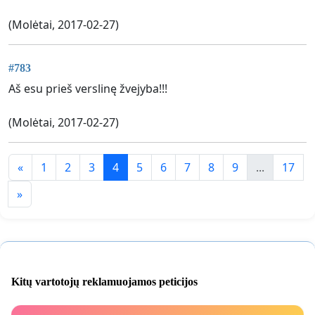
(Molėtai, 2017-02-27)
#783
Aš esu prieš verslinę žvejyba!!!
(Molėtai, 2017-02-27)
«
1
2
3
4
5
6
7
8
9
...
17
»
Kitų vartotojų reklamuojamos peticijos