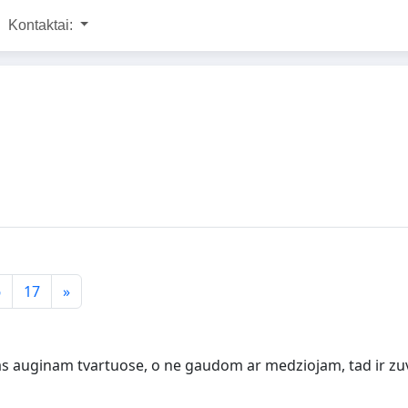
Kontaktai:
6
17
»
istas auginam tvartuose, o ne gaudom ar medziojam, tad ir zu