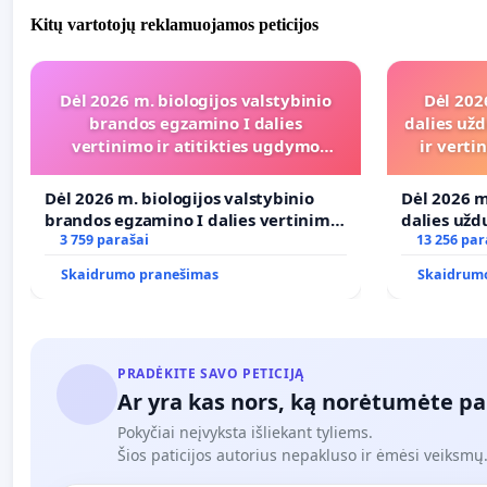
Kitų vartotojų reklamuojamos peticijos
Dėl 2026 m. biologijos valstybinio
Dėl 202
brandos egzamino I dalies
dalies užd
vertinimo ir atitikties ugdymo
ir vert
programai
Dėl 2026 m. biologijos valstybinio
Dėl 2026 m
brandos egzamino I dalies vertinimo
dalies užd
ir atitikties ugdymo programai
3 759 parašai
ir vertini
13 256 par
Skaidrumo pranešimas
Skaidrum
PRADĖKITE SAVO PETICIJĄ
Ar yra kas nors, ką norėtumėte pa
Pokyčiai neįvyksta išliekant tyliems.
Šios paticijos autorius nepakluso ir ėmėsi veiksmų. 