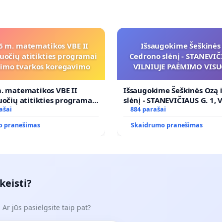
6 m. matematikos VBE II
Išsaugokime Šeškinės 
uočių atitikties programai
Cedrono slėnį - STANEVIČI
inimo tvarkos koregavimo
VILNIUJE PAĖMIMO VIS
POREIKIAMS (IŠPIRKIMO
PRITAIKYMO VIEŠAJAI 
. matematikos VBE II
Išsaugokime Šeškinės Ozą 
FUNKCIJAI
uočių atitikties programai
slėnį - STANEVIČIAUS G. 1, 
mo tvarkos koregavimo
ašai
PAĖMIMO VISUOMENĖS PO
884 parašai
(IŠPIRKIMO) IR JO PRITAI
o pranešimas
Skaidrumo pranešimas
VIEŠAJAI ŽELDYNŲ FUNKCIJ
keisti?
Ar jūs pasielgsite taip pat?