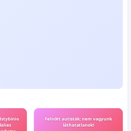
lstybinio
Felnőtt autisták: nem vagyunk
alies
láthatatlanok!
s ugdymo