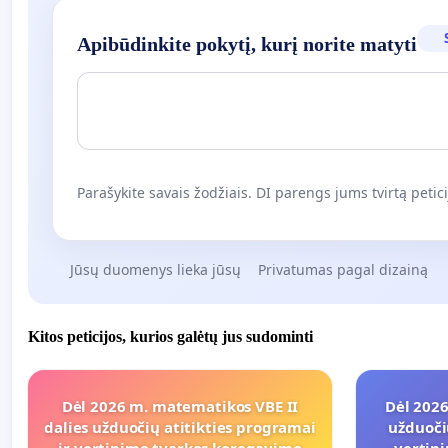
Apibūdinkite pokytį, kurį norite matyti
Parašykite savais žodžiais. DI parengs jums tvirtą petici
Jūsų duomenys lieka jūsų
Privatumas pagal dizainą
Kitos peticijos, kurios galėtų jus sudominti
Dėl 2026 m. matematikos VBE II
Dėl 2026
dalies užduočių atitikties programai
užduoči
ir vertinimo tvarkos koregavimo
vertin