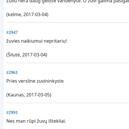
Zuvu nera daug gelose vandenyse. O zuvi galima pasigau
(kelme, 2017-03-04)
#2947
žuvies naikiumui nepritariu!
(Šilutė, 2017-03-04)
#2961
Pries versline zuvininkyste
(Kaunas, 2017-03-05)
#2991
Nes man rūpi žuvų ištekliai.