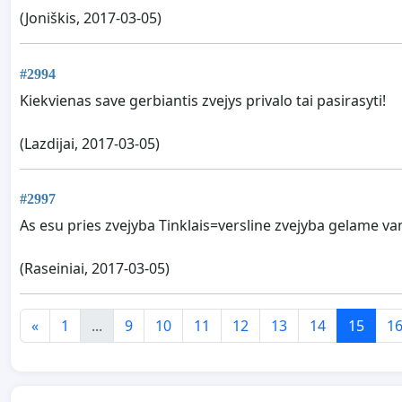
(Joniškis, 2017-03-05)
#2994
Kiekvienas save gerbiantis zvejys privalo tai pasirasyti!
(Lazdijai, 2017-03-05)
#2997
As esu pries zvejyba Tinklais=versline zvejyba gelame va
(Raseiniai, 2017-03-05)
«
1
...
9
10
11
12
13
14
15
1