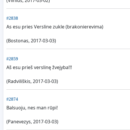
(Vilnius, 2017-03-02)
#2838
As esu pries Versline zukle (brakonierevima)
(Bostonas, 2017-03-03)
#2859
Aš esu prieš verslinę žvejyba!!!
(Radviliškis, 2017-03-03)
#2874
Balsuoju, nes man rūpi!
(Panevezys, 2017-03-03)