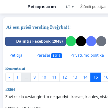
Peticijos.com
Žiūrėti peticijas
LT ▼
Aš esu prieš verslinę žvejyba!!!
Dalintis Facebook (2048)
Peticija
Parašai
Privatumo politika
3 319
Komentarai
«
1
...
9
10
11
12
13
14
15
1
#2804
Zuvi reikia uzsiauginti, o ne gaudyti. karves, kiaules, v