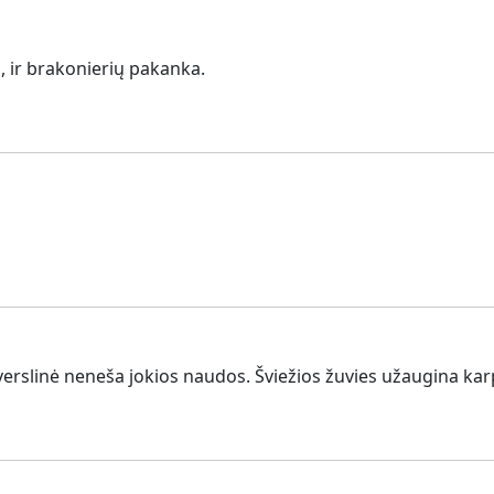
s, ir brakonierių pakanka.
erslinė neneša jokios naudos. Šviežios žuvies užaugina karpy