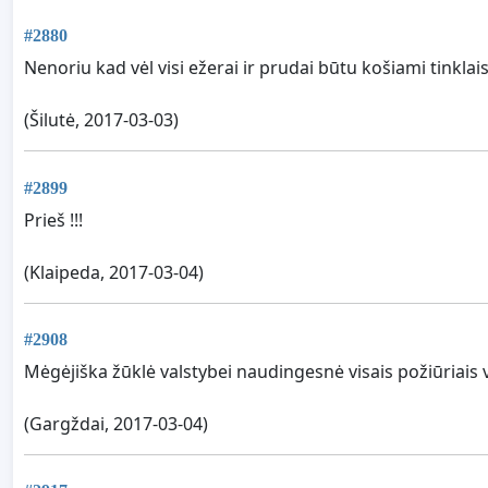
#2880
Nenoriu kad vėl visi ežerai ir prudai būtu košiami tinklai
(Šilutė, 2017-03-03)
#2899
Prieš !!!
(Klaipeda, 2017-03-04)
#2908
Mėgėjiška žūklė valstybei naudingesnė visais požiūriais v
(Gargždai, 2017-03-04)