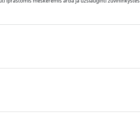
ti iprastomis meskeremis arba ja uzsiauginti zuvininkystes