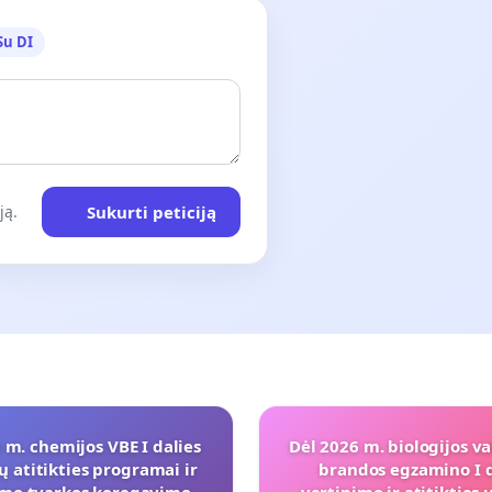
Su DI
Sukurti peticiją
ją.
 m. chemijos VBE I dalies
Dėl 2026 m. biologijos va
ų atitikties programai ir
brandos egzamino I d
imo tvarkos koregavimo
vertinimo ir atitiktie