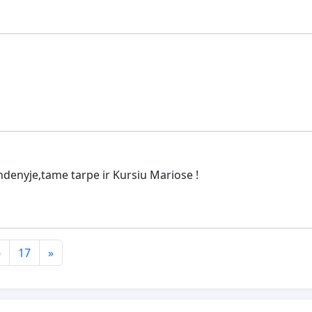
ndenyje,tame tarpe ir Kursiu Mariose !
6
17
»