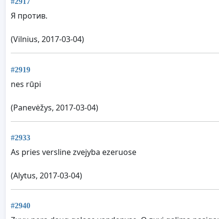
#2917
Я против.
(Vilnius, 2017-03-04)
#2919
nes rūpi
(Panevėžys, 2017-03-04)
#2933
As pries versline zvejyba ezeruose
(Alytus, 2017-03-04)
#2940