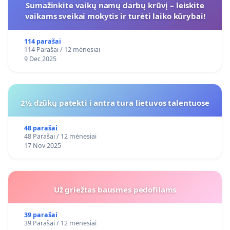
Sumažinkite vaikų namų darbų krūvį – leiskite
vaikams sveikai mokytis ir turėti laiko kūrybai!
114 parašai
114 Parašai / 12 mėnesiai
9 Dec 2025
2½ dzūkų patekti i antra tura lietuvos talentuose
48 parašai
48 Parašai / 12 mėnesiai
17 Nov 2025
Už griežtas bausmes pedofilams
39 parašai
39 Parašai / 12 mėnesiai