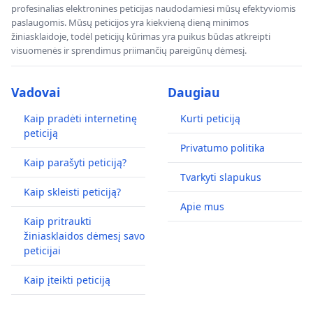
profesinalias elektronines peticijas naudodamiesi mūsų efektyviomis
paslaugomis. Mūsų peticijos yra kiekvieną dieną minimos
žiniasklaidoje, todėl peticijų kūrimas yra puikus būdas atkreipti
visuomenės ir sprendimus priimančių pareigūnų dėmesį.
Vadovai
Daugiau
Kaip pradėti internetinę
Kurti peticiją
peticiją
Privatumo politika
Kaip parašyti peticiją?
Tvarkyti slapukus
Kaip skleisti peticiją?
Apie mus
Kaip pritraukti
žiniasklaidos dėmesį savo
peticijai
Kaip įteikti peticiją