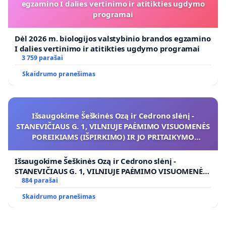
egzamino I dalies vertinimo ir atitikties ugdymo
programai
Dėl 2026 m. biologijos valstybinio brandos egzamino
I dalies vertinimo ir atitikties ugdymo programai
3 759 parašai
Skaidrumo pranešimas
Išsaugokime Šeškinės Ozą ir Cedrono slėnį -
STANEVIČIAUS G. 1, VILNIUJE PAĖMIMO VISUOMENĖS
POREIKIAMS (IŠPIRKIMO) IR JO PRITAIKYMO
VIEŠAJAI ŽELDYNŲ FUNKCIJAI
Išsaugokime Šeškinės Ozą ir Cedrono slėnį -
STANEVIČIAUS G. 1, VILNIUJE PAĖMIMO VISUOMENĖS
POREIKIAMS (IŠPIRKIMO) IR JO PRITAIKYMO VIEŠAJAI
884 parašai
ŽELDYNŲ FUNKCIJAI
Skaidrumo pranešimas