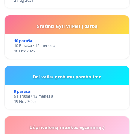
2 Aug 2021
Gražinti Gyti Vilkeli Į darbą
10 parašai
10 Parašai / 12 mėnesiai
18 Dec 2025
Del vaiku grobimu pazabojimo
9 parašai
9 Parašai / 12 mėnesiai
19 Nov 2025
Už privalomą muzikos egzaminą :)