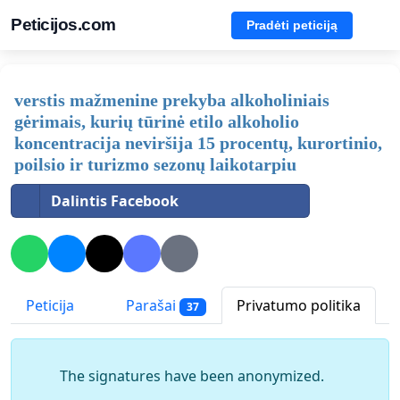
Peticijos.com
Pradėti peticiją
verstis mažmenine prekyba alkoholiniais
gėrimais, kurių tūrinė etilo alkoholio
koncentracija neviršija 15 procentų, kurortinio,
poilsio ir turizmo sezonų laikotarpiu
Dalintis Facebook
Peticija
Parašai
Privatumo politika
37
The signatures have been anonymized.