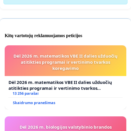
Kitų vartotojų reklamuojamos peticijos
Dėl 2026 m. matematikos VBE II dalies užduočių
atitikties programai ir vertinimo tvarkos
koregavimo
Dėl 2026 m. matematikos VBE II dalies užduočių
atitikties programai ir vertinimo tvarkos
koregavimo
13 256 parašai
Skaidrumo pranešimas
Dėl 2026 m. biologijos valstybinio brandos