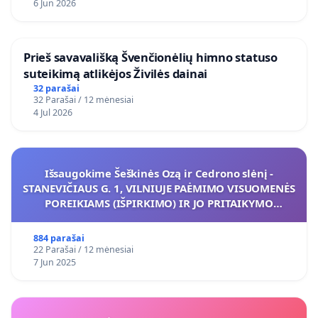
6 Jun 2026
​Prieš savavališką Švenčionėlių himno statuso
suteikimą atlikėjos Živilės dainai
32 parašai
32 Parašai / 12 mėnesiai
4 Jul 2026
Išsaugokime Šeškinės Ozą ir Cedrono slėnį -
STANEVIČIAUS G. 1, VILNIUJE PAĖMIMO VISUOMENĖS
POREIKIAMS (IŠPIRKIMO) IR JO PRITAIKYMO
VIEŠAJAI ŽELDYNŲ FUNKCIJAI
884 parašai
22 Parašai / 12 mėnesiai
7 Jun 2025