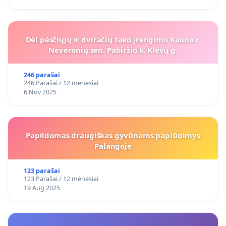
Dėl pėsčiųjų ir dviračių tako įrengimo Kauno r.
Neveronių sen. Pabiržio k. Klevų g.
246 parašai
246 Parašai / 12 mėnesiai
6 Nov 2025
Papildomas draugiškas gyvūnams paplūdimys
Palangoje
123 parašai
123 Parašai / 12 mėnesiai
19 Aug 2025