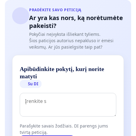
PRADĖKITE SAVO PETICIJĄ
Ar yra kas nors, ką norėtumėte
pakeisti?
Pokyčiai neįvyksta išliekant tyliems.
Šios paticijos autorius nepakluso ir ėmėsi
veiksmų. Ar jūs pasielgsite taip pat?
Apibūdinkite pokytį, kurį norite
matyti
Su DI
Parašykite savais žodžiais. DI parengs jums
tvirtą peticiją.