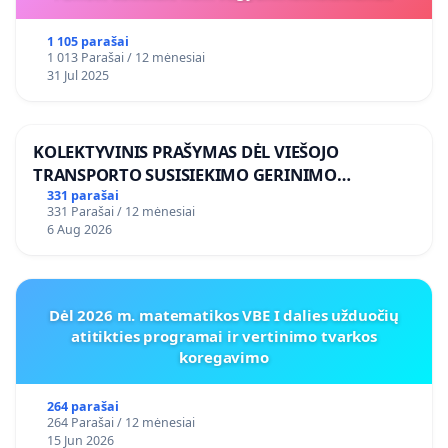
1 105 parašai
1 013 Parašai / 12 mėnesiai
31 Jul 2025
KOLEKTYVINIS PRAŠYMAS DĖL VIEŠOJO
TRANSPORTO SUSISIEKIMO GERINIMO
VOSYLIUKŲ KAIME
331 parašai
331 Parašai / 12 mėnesiai
6 Aug 2026
Dėl 2026 m. matematikos VBE I dalies užduočių
atitikties programai ir vertinimo tvarkos
koregavimo
264 parašai
264 Parašai / 12 mėnesiai
15 Jun 2026