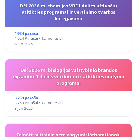
Dėl 2026 m. chemijos VBE I dalies užduočių
atitikties programai ir vertinimo tvarkos
koregavimo
4 924 parašai
4 924 Parašai / 12 mėnesiai
8 Jun 2026
Dėl 2026 m. biologijos valstybinio brandos
egzamino I dalies vertinimo ir atitikties ugdymo
programai
3 759 parašai
3 759 Parašai / 12 mėnesiai
8 Jun 2026
Felnőtt autisták: nem vagyunk láthatatlanok!