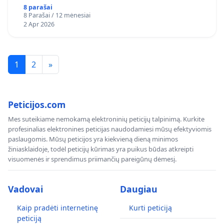
8 parašai
8 Parašai / 12 mėnesiai
2 Apr 2026
1
2
»
Peticijos.com
Mes suteikiame nemokamą elektroninių peticijų talpinimą. Kurkite
profesinalias elektronines peticijas naudodamiesi mūsų efektyviomis
paslaugomis. Mūsų peticijos yra kiekvieną dieną minimos
žiniasklaidoje, todėl peticijų kūrimas yra puikus būdas atkreipti
visuomenės ir sprendimus priimančių pareigūnų dėmesį.
Vadovai
Daugiau
Kaip pradėti internetinę
Kurti peticiją
peticiją