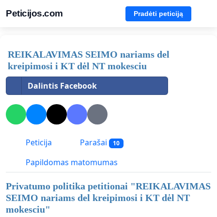
Peticijos.com
Pradėti peticiją
REIKALAVIMAS SEIMO nariams del
kreipimosi i KT dėl NT mokesciu
Dalintis Facebook
Peticija
Parašai
10
Papildomas matomumas
Privatumo politika petitionai "
REIKALAVIMAS
SEIMO nariams del kreipimosi i KT dėl NT
mokesciu
"