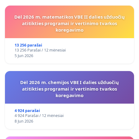
Dėl 2026 m. matematikos VBE II dalies užduočių
atitikties programai ir vertinimo tvarkos
koregavimo
13 256 parašai
13 256 Parašai / 12 mėnesiai
5 Jun 2026
Dėl 2026 m. chemijos VBE I dalies užduočių
atitikties programai ir vertinimo tvarkos
koregavimo
4 924 parašai
4 924 Parašai / 12 mėnesiai
8 Jun 2026