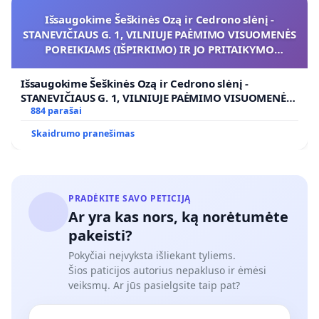
Išsaugokime Šeškinės Ozą ir Cedrono slėnį -
STANEVIČIAUS G. 1, VILNIUJE PAĖMIMO VISUOMENĖS
POREIKIAMS (IŠPIRKIMO) IR JO PRITAIKYMO
VIEŠAJAI ŽELDYNŲ FUNKCIJAI
Išsaugokime Šeškinės Ozą ir Cedrono slėnį -
STANEVIČIAUS G. 1, VILNIUJE PAĖMIMO VISUOMENĖS
POREIKIAMS (IŠPIRKIMO) IR JO PRITAIKYMO VIEŠAJAI
884 parašai
ŽELDYNŲ FUNKCIJAI
Skaidrumo pranešimas
PRADĖKITE SAVO PETICIJĄ
Ar yra kas nors, ką norėtumėte
pakeisti?
Pokyčiai neįvyksta išliekant tyliems.
Šios paticijos autorius nepakluso ir ėmėsi
veiksmų. Ar jūs pasielgsite taip pat?