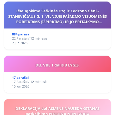
Išsaugokime Šeškinės Ozą ir Cedrono slėnį -
STANEVIČIAUS G. 1, VILNIUJE PAĖMIMO VISUOMENĖS
POREIKIAMS (IŠPIRKIMO) IR JO PRITAIKYMO
VIEŠAJAI ŽELDYNŲ FUNKCIJAI
884 parašai
22 Parašai / 12 mėnesiai
7 Jun 2025
DĖL VBE 1 dalis B LYGIS.
17 parašai
17 Parašai / 12 mėnesiai
15 Jun 2026
DEKLARACIJA del ASMENS NAUSEDA GITANAS
paskelbimo PERSONA NON GRATA