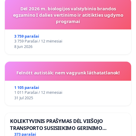
Dėl 2026 m. biologijos valstybinio brandos
egzamino I dalies vertinimo ir atitikties ugdymo
programai
3 759 parašai
3 759 Parašai / 12 mėnesiai
8 Jun 2026
Felnőtt autisták: nem vagyunk láthatatlanok!
1 105 parašai
1 011 Parašai / 12 mėnesiai
31 Jul 2025
KOLEKTYVINIS PRAŠYMAS DĖL VIEŠOJO
TRANSPORTO SUSISIEKIMO GERINIMO
VOSYLIUKŲ KAIME
373 parašai