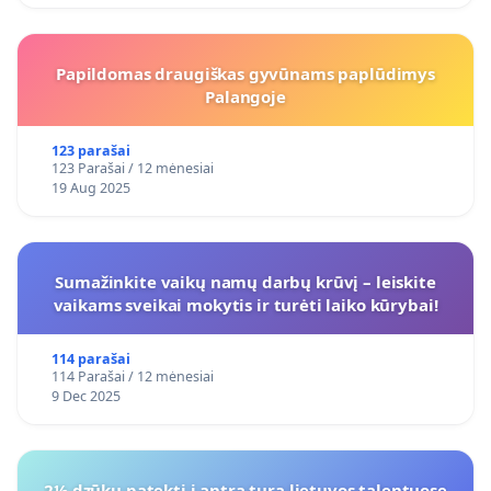
Papildomas draugiškas gyvūnams paplūdimys
Palangoje
123 parašai
123 Parašai / 12 mėnesiai
19 Aug 2025
Sumažinkite vaikų namų darbų krūvį – leiskite
vaikams sveikai mokytis ir turėti laiko kūrybai!
114 parašai
114 Parašai / 12 mėnesiai
9 Dec 2025
2½ dzūkų patekti i antra tura lietuvos talentuose