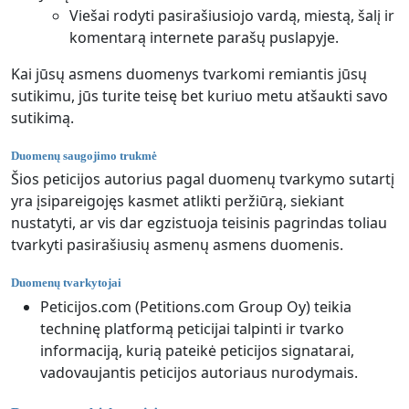
Viešai rodyti pasirašiusiojo vardą, miestą, šalį ir
komentarą internete parašų puslapyje.
Kai jūsų asmens duomenys tvarkomi remiantis jūsų
sutikimu, jūs turite teisę bet kuriuo metu atšaukti savo
sutikimą.
Duomenų saugojimo trukmė
Šios peticijos autorius pagal duomenų tvarkymo sutartį
yra įsipareigojęs kasmet atlikti peržiūrą, siekiant
nustatyti, ar vis dar egzistuoja teisinis pagrindas toliau
tvarkyti pasirašiusių asmenų asmens duomenis.
Duomenų tvarkytojai
Peticijos.com (Petitions.com Group Oy) teikia
techninę platformą peticijai talpinti ir tvarko
informaciją, kurią pateikė peticijos signatarai,
vadovaujantis peticijos autoriaus nurodymais.