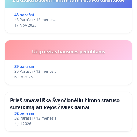
48 parašai
48 Parašai / 12 mėnesiai
17 Nov 2025
Už griežtas bausmes pedofilams
39 parašai
39 Parašai / 12 mėnesiai
6 Jun 2026
​Prieš savavališką Švenčionėlių himno statuso
suteikimą atlikėjos Živilės dainai
32 parašai
32 Parašai / 12 mėnesiai
4 Jul 2026