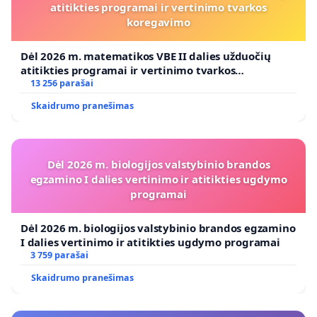
atitikties programai ir vertinimo tvarkos
koregavimo
Dėl 2026 m. matematikos VBE II dalies užduočių
atitikties programai ir vertinimo tvarkos
koregavimo
13 256 parašai
Skaidrumo pranešimas
Dėl 2026 m. biologijos valstybinio brandos
egzamino I dalies vertinimo ir atitikties ugdymo
programai
Dėl 2026 m. biologijos valstybinio brandos egzamino
I dalies vertinimo ir atitikties ugdymo programai
3 759 parašai
Skaidrumo pranešimas