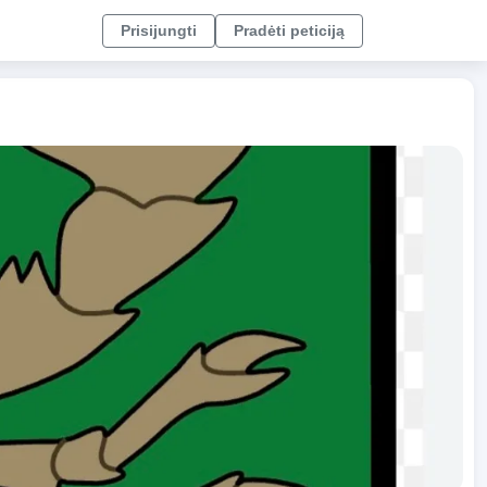
Prisijungti
Pradėti peticiją