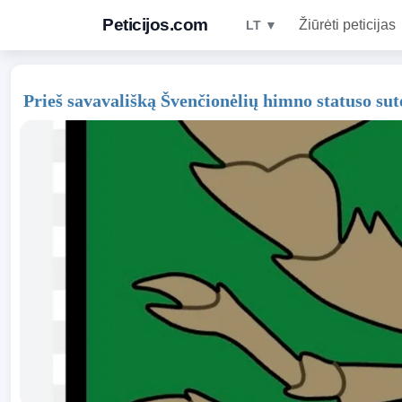
Peticijos.com
Žiūrėti peticijas
LT ▼
​Prieš savavališką Švenčionėlių himno statuso sut