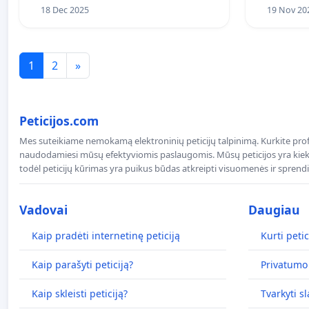
18 Dec 2025
19 Nov 20
1
2
»
Peticijos.com
Mes suteikiame nemokamą elektroninių peticijų talpinimą. Kurkite profe
naudodamiesi mūsų efektyviomis paslaugomis. Mūsų peticijos yra kiekv
todėl peticijų kūrimas yra puikus būdas atkreipti visuomenės ir spren
Vadovai
Daugiau
Kaip pradėti internetinę peticiją
Kurti petic
Kaip parašyti peticiją?
Privatumo 
Kaip skleisti peticiją?
Tvarkyti s