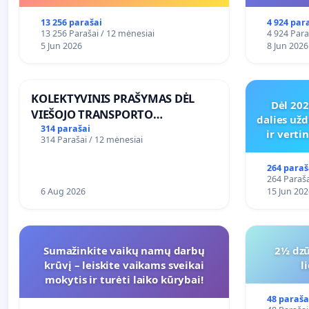
13 256 parašai
4 924 par
13 256 Parašai / 12 mėnesiai
4 924 Para
5 Jun 2026
8 Jun 2026
KOLEKTYVINIS PRAŠYMAS DĖL
Dėl 20
VIEŠOJO TRANSPORTO
dalies užd
SUSISIEKIMO GERINIMO
314 parašai
ir vert
314 Parašai / 12 mėnesiai
VOSYLIUKŲ KAIME
264 paraš
264 Paraša
6 Aug 2026
15 Jun 202
Sumažinkite vaikų namų darbų
2½ dzū
krūvį – leiskite vaikams sveikai
l
mokytis ir turėti laiko kūrybai!
48 paraša