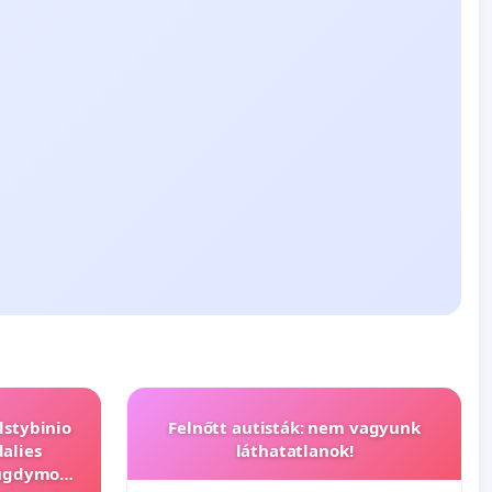
lstybinio
Felnőtt autisták: nem vagyunk
alies
láthatatlanok!
s ugdymo