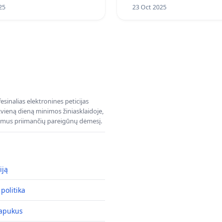
25
23 Oct 2025
sinalias elektronines peticijas
ieną dieną minimos žiniasklaidoje,
dimus priimančių pareigūnų dėmesį.
iją
politika
lapukus