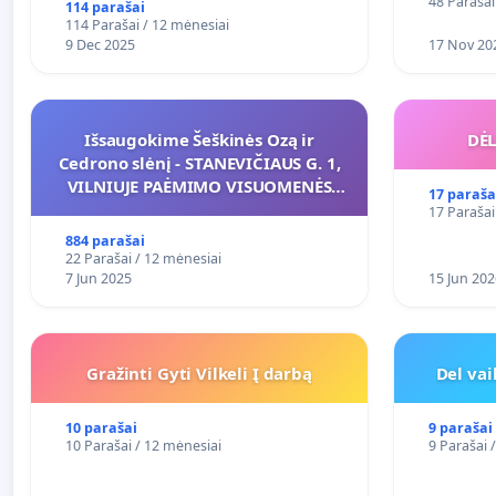
48 Parašai
114 parašai
114 Parašai / 12 mėnesiai
9 Dec 2025
17 Nov 20
Išsaugokime Šeškinės Ozą ir
DĖL
Cedrono slėnį - STANEVIČIAUS G. 1,
VILNIUJE PAĖMIMO VISUOMENĖS
17 paraša
POREIKIAMS (IŠPIRKIMO) IR JO
17 Parašai
PRITAIKYMO VIEŠAJAI ŽELDYNŲ
884 parašai
FUNKCIJAI
22 Parašai / 12 mėnesiai
7 Jun 2025
15 Jun 202
Gražinti Gyti Vilkeli Į darbą
Del va
10 parašai
9 parašai
10 Parašai / 12 mėnesiai
9 Parašai 