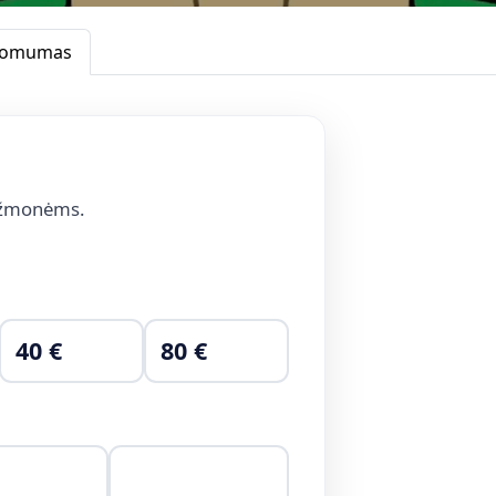
tomumas
žmonėms.
40 €
80 €