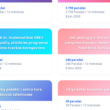
programai
ašai
3 759 parašai
šai / 12 mėnesiai
3 759 Parašai / 12 mėnesiai
8 Jun 2026
26 m. matematikos VBE I
Dėl pėsčiųjų ir dvirač
uočių atitikties programai
įrengimo Kauno r. Never
inimo tvarkos koregavimo
Pabiržio k. Klevų 
ai
246 parašai
i / 12 mėnesiai
246 Parašai / 12 mėnesiai
6
6 Nov 2025
kų patekti i antra tura
Už griežtas bausmes pe
ietuvos talentuose
39 parašai
39 Parašai / 12 mėnesiai
i