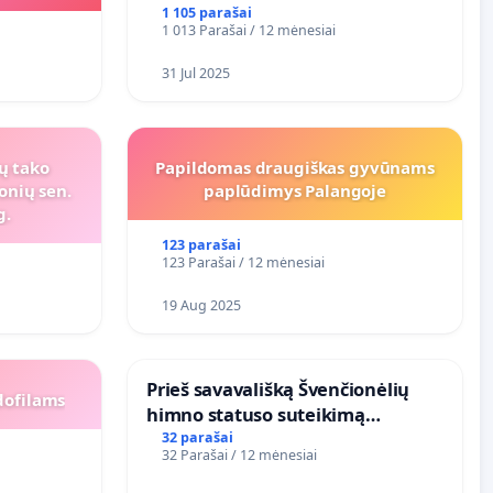
1 105 parašai
1 013 Parašai / 12 mėnesiai
31 Jul 2025
ių tako
Papildomas draugiškas gyvūnams
onių sen.
paplūdimys Palangoje
g.
123 parašai
123 Parašai / 12 mėnesiai
19 Aug 2025
​Prieš savavališką Švenčionėlių
dofilams
himno statuso suteikimą
atlikėjos Živilės dainai
32 parašai
32 Parašai / 12 mėnesiai