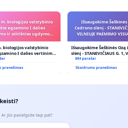
 m. biologijos valstybinio
Išsaugokime Šeškinės 
dos egzamino I dalies
Cedrono slėnį - STANEVIČI
mo ir atitikties ugdymo
VILNIUJE PAĖMIMO VIS
programai
POREIKIAMS (IŠPIRKIMO
PRITAIKYMO VIEŠAJAI 
. biologijos valstybinio
Išsaugokime Šeškinės Ozą 
FUNKCIJAI
zamino I dalies vertinimo
slėnį - STANEVIČIAUS G. 1, 
ies ugdymo programai
šai
PAĖMIMO VISUOMENĖS PO
884 parašai
(IŠPIRKIMO) IR JO PRITAI
o pranešimas
Skaidrumo pranešimas
VIEŠAJAI ŽELDYNŲ FUNKCIJ
keisti?
Ar jūs pasielgsite taip pat?