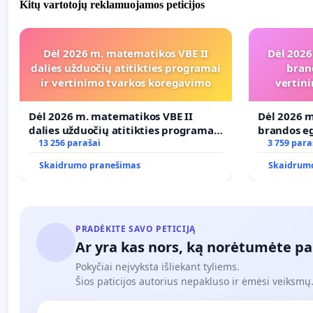
Kitų vartotojų reklamuojamos peticijos
Dėl 2026 m. matematikos VBE II
Dėl 2026
dalies užduočių atitikties programai
bran
ir vertinimo tvarkos koregavimo
vertini
Dėl 2026 m. matematikos VBE II
Dėl 2026 m
dalies užduočių atitikties programai
brandos eg
ir vertinimo tvarkos koregavimo
13 256 parašai
ir atitikt
3 759 para
Skaidrumo pranešimas
Skaidrum
PRADĖKITE SAVO PETICIJĄ
Ar yra kas nors, ką norėtumėte pa
Pokyčiai neįvyksta išliekant tyliems.
Šios paticijos autorius nepakluso ir ėmėsi veiksmų. 