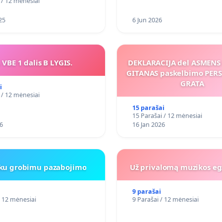
 / 12 mėnesiai
25
6 Jun 2026
 VBE 1 dalis B LYGIS.
DEKLARACIJA del ASMEN
GITANAS paskelbimo PE
GRATA
i
 / 12 mėnesiai
15 parašai
15 Parašai / 12 mėnesiai
6
16 Jan 2026
iku grobimu pazabojimo
Už privalomą muzikos eg
9 parašai
/ 12 mėnesiai
9 Parašai / 12 mėnesiai