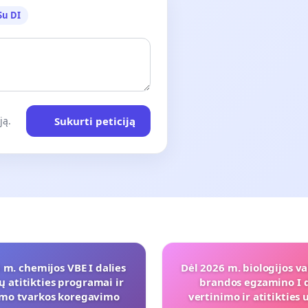
Su DI
Sukurti peticiją
ją.
 m. chemijos VBE I dalies
Dėl 2026 m. biologijos va
ų atitikties programai ir
brandos egzamino I d
imo tvarkos koregavimo
vertinimo ir atitiktie