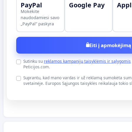
PayPal
Google Pay
Appl
Mokėkite
naudodamiesi savo
„PayPal“ paskyra
Eiti į apmokėjimą
Sutinku su
reklamos kampanijų taisyklėmis ir sąlygomis
Peticijos.com.
Suprantu, kad mano vardas ir už reklamą sumokėta suma
svetainėje. Europos Sąjungos taisyklės reikalauja tokio 