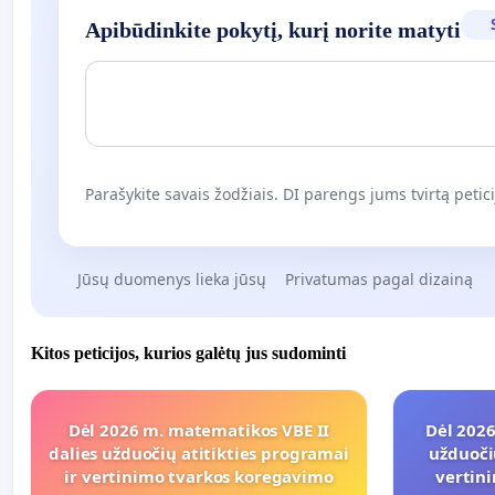
Apibūdinkite pokytį, kurį norite matyti
Parašykite savais žodžiais. DI parengs jums tvirtą petici
Jūsų duomenys lieka jūsų
Privatumas pagal dizainą
Kitos peticijos, kurios galėtų jus sudominti
Dėl 2026 m. matematikos VBE II
Dėl 2026
dalies užduočių atitikties programai
užduoči
ir vertinimo tvarkos koregavimo
vertin