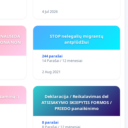
4 Jul 2026
S NAUSEDA
STOP nelegalių migrantų
RSONA NON
antplūdžiui
244 parašai
14 Parašai / 12 mėnesiai
2 Aug 2021
zaminą :)
Deklaracija / Reikalavimas del
ATSISAKYMO SKIEPYTIS FORMOS /
PRIEDO panaikinimo
8 parašai
8 Parašai / 12 mėnesiai