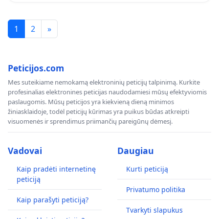
1
2
»
Peticijos.com
Mes suteikiame nemokamą elektroninių peticijų talpinimą. Kurkite
profesinalias elektronines peticijas naudodamiesi mūsų efektyviomis
paslaugomis. Mūsų peticijos yra kiekvieną dieną minimos
žiniasklaidoje, todėl peticijų kūrimas yra puikus būdas atkreipti
visuomenės ir sprendimus priimančių pareigūnų dėmesį.
Vadovai
Daugiau
Kaip pradėti internetinę
Kurti peticiją
peticiją
Privatumo politika
Kaip parašyti peticiją?
Tvarkyti slapukus