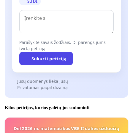
Su DI
Parašykite savais žodžiais. DI parengs jums
tvirtą peticiją.
Sukurti peticiją
Jūsų duomenys lieka jūsų
Privatumas pagal dizainą
Kitos peticijos, kurios galėtų jus sudominti
Dėl 2026 m. matematikos VBE II dalies užduočių