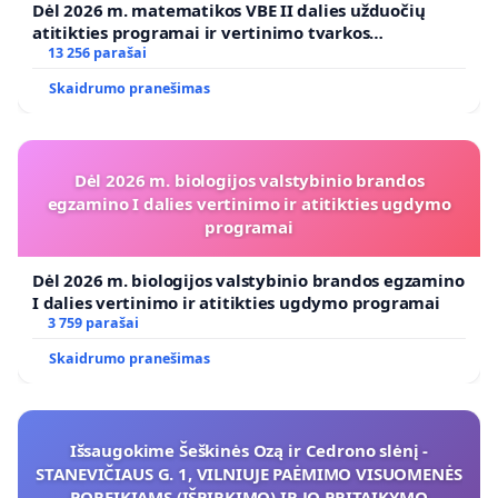
Dėl 2026 m. matematikos VBE II dalies užduočių
atitikties programai ir vertinimo tvarkos
koregavimo
13 256 parašai
Skaidrumo pranešimas
Dėl 2026 m. biologijos valstybinio brandos
egzamino I dalies vertinimo ir atitikties ugdymo
programai
Dėl 2026 m. biologijos valstybinio brandos egzamino
I dalies vertinimo ir atitikties ugdymo programai
3 759 parašai
Skaidrumo pranešimas
Išsaugokime Šeškinės Ozą ir Cedrono slėnį -
STANEVIČIAUS G. 1, VILNIUJE PAĖMIMO VISUOMENĖS
POREIKIAMS (IŠPIRKIMO) IR JO PRITAIKYMO