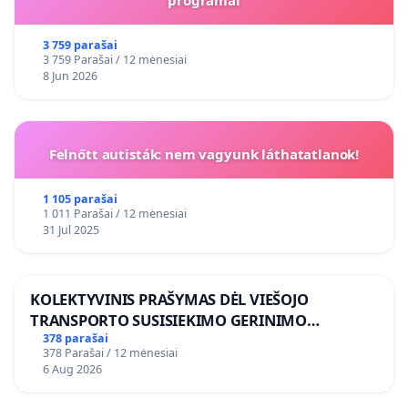
3 759 parašai
3 759 Parašai / 12 mėnesiai
8 Jun 2026
Felnőtt autisták: nem vagyunk láthatatlanok!
1 105 parašai
1 011 Parašai / 12 mėnesiai
31 Jul 2025
KOLEKTYVINIS PRAŠYMAS DĖL VIEŠOJO
TRANSPORTO SUSISIEKIMO GERINIMO
VOSYLIUKŲ KAIME
378 parašai
378 Parašai / 12 mėnesiai
6 Aug 2026