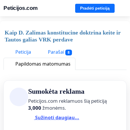
Peticijos.com
Pradėti peticiją
Kaip D. Zalimas konstitucine doktrina keite ir
Tautos galias VRK perdave
Peticija
Parašai
8
Papildomas matomumas
Sumokėta reklama
Peticijos.com reklamuos šią peticiją
3,000
žmonėms.
Sužinoti daugiau...