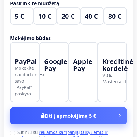
Pasirinkite biudžetą
5 €
10 €
20 €
40 €
80 €
Mokėjimo būdas
PayPal
Google
Apple
Kreditinė
Pay
Pay
kordelė
Mokėkite
naudodamiesi
Visa,
savo
Mastercard
„PayPal“
paskyra
Eiti į apmokėjimą 5 €
Sutinku su
reklamos kampanijų taisyklėmis ir