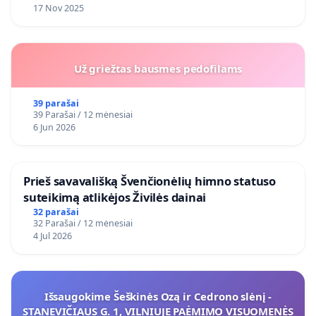
17 Nov 2025
Už griežtas bausmes pedofilams
39 parašai
39 Parašai / 12 mėnesiai
6 Jun 2026
​Prieš savavališką Švenčionėlių himno statuso
suteikimą atlikėjos Živilės dainai
32 parašai
32 Parašai / 12 mėnesiai
4 Jul 2026
Išsaugokime Šeškinės Ozą ir Cedrono slėnį -
STANEVIČIAUS G. 1, VILNIUJE PAĖMIMO VISUOMENĖS