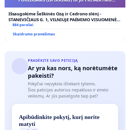
VIEŠAJAI ŽELDYNŲ FUNKCIJAI
Išsaugokime Šeškinės Ozą ir Cedrono slėnį -
STANEVIČIAUS G. 1, VILNIUJE PAĖMIMO VISUOMENĖS
POREIKIAMS (IŠPIRKIMO) IR JO PRITAIKYMO VIEŠAJAI
884 parašai
ŽELDYNŲ FUNKCIJAI
Skaidrumo pranešimas
PRADĖKITE SAVO PETICIJĄ
Ar yra kas nors, ką norėtumėte
pakeisti?
Pokyčiai neįvyksta išliekant tyliems.
Šios paticijos autorius nepakluso ir ėmėsi
veiksmų. Ar jūs pasielgsite taip pat?
Apibūdinkite pokytį, kurį norite
matyti