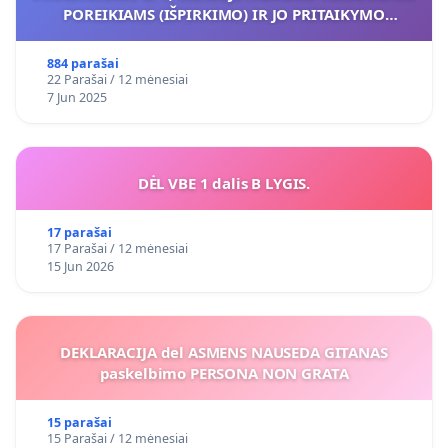
POREIKIAMS (IŠPIRKIMO) IR JO PRITAIKYMO
VIEŠAJAI ŽELDYNŲ FUNKCIJAI
884 parašai
22 Parašai / 12 mėnesiai
7 Jun 2025
DĖL VBE 1 dalis B LYGIS.
17 parašai
17 Parašai / 12 mėnesiai
15 Jun 2026
DEKLARACIJA del ASMENS NAUSEDA GITANAS
paskelbimo PERSONA NON GRATA
15 parašai
15 Parašai / 12 mėnesiai