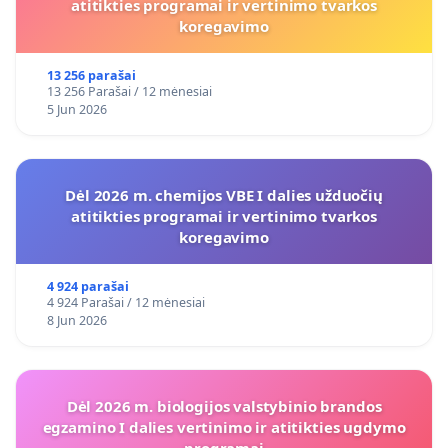
atitikties programai ir vertinimo tvarkos
koregavimo
13 256 parašai
13 256 Parašai / 12 mėnesiai
5 Jun 2026
Dėl 2026 m. chemijos VBE I dalies užduočių
atitikties programai ir vertinimo tvarkos
koregavimo
4 924 parašai
4 924 Parašai / 12 mėnesiai
8 Jun 2026
Dėl 2026 m. biologijos valstybinio brandos
egzamino I dalies vertinimo ir atitikties ugdymo
programai