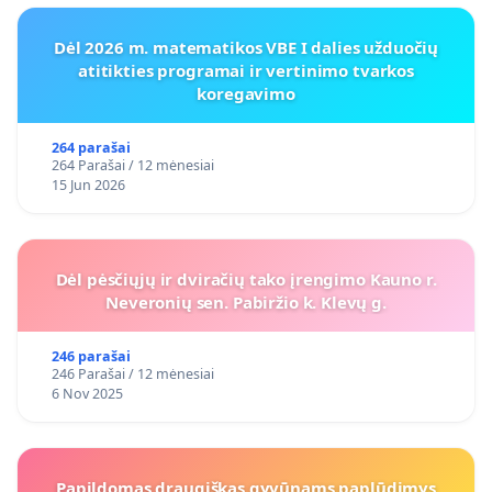
Dėl 2026 m. matematikos VBE I dalies užduočių
atitikties programai ir vertinimo tvarkos
koregavimo
264 parašai
264 Parašai / 12 mėnesiai
15 Jun 2026
Dėl pėsčiųjų ir dviračių tako įrengimo Kauno r.
Neveronių sen. Pabiržio k. Klevų g.
246 parašai
246 Parašai / 12 mėnesiai
6 Nov 2025
Papildomas draugiškas gyvūnams paplūdimys