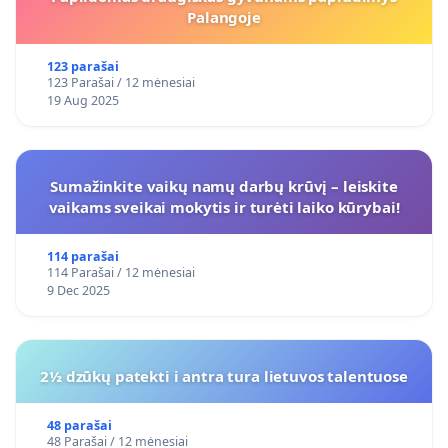
Palangoje
123 parašai
123 Parašai / 12 mėnesiai
19 Aug 2025
Sumažinkite vaikų namų darbų krūvį – leiskite
vaikams sveikai mokytis ir turėti laiko kūrybai!
114 parašai
114 Parašai / 12 mėnesiai
9 Dec 2025
2½ dzūkų patekti i antra tura lietuvos talentuose
48 parašai
48 Parašai / 12 mėnesiai