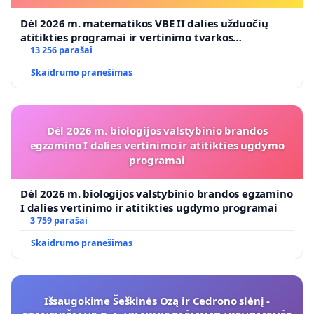
Dėl 2026 m. matematikos VBE II dalies užduočių
atitikties programai ir vertinimo tvarkos
koregavimo
13 256 parašai
Skaidrumo pranešimas
Dėl 2026 m. biologijos valstybinio brandos
egzamino I dalies vertinimo ir atitikties ugdymo
programai
Dėl 2026 m. biologijos valstybinio brandos egzamino
I dalies vertinimo ir atitikties ugdymo programai
3 759 parašai
Skaidrumo pranešimas
Išsaugokime Šeškinės Ozą ir Cedrono slėnį -