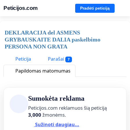
Peticijos.com
Pradėti peticiją
DEKLARACIJA del ASMENS
GRYBAUSKAITE DALIA paskelbimo
PERSONA NON GRATA
Peticija
Parašai
7
Papildomas matomumas
Sumokėta reklama
Peticijos.com reklamuos šią peticiją
3,000
žmonėms.
Sužinoti daugiau...