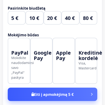
Pasirinkite biudžetą
5 €
10 €
20 €
40 €
80 €
Mokėjimo būdas
PayPal
Google
Apple
Kreditinė
Pay
Pay
kordelė
Mokėkite
naudodamiesi
Visa,
savo
Mastercard
„PayPal“
paskyra
Eiti į apmokėjimą 5 €