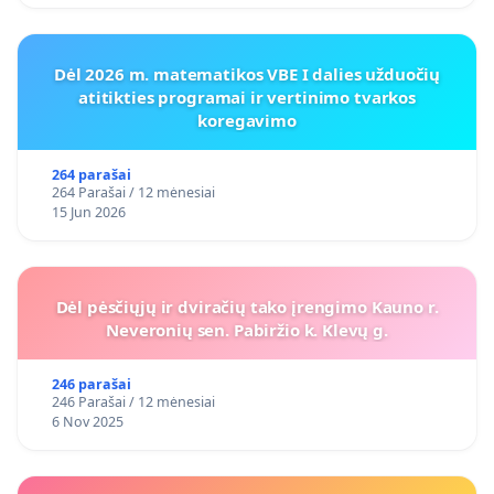
Dėl 2026 m. matematikos VBE I dalies užduočių
atitikties programai ir vertinimo tvarkos
koregavimo
264 parašai
264 Parašai / 12 mėnesiai
15 Jun 2026
Dėl pėsčiųjų ir dviračių tako įrengimo Kauno r.
Neveronių sen. Pabiržio k. Klevų g.
246 parašai
246 Parašai / 12 mėnesiai
6 Nov 2025