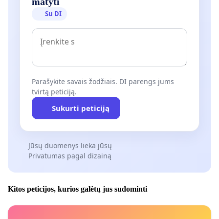
matyti
Su DI
Parašykite savais žodžiais. DI parengs jums
tvirtą peticiją.
Sukurti peticiją
Jūsų duomenys lieka jūsų
Privatumas pagal dizainą
Kitos peticijos, kurios galėtų jus sudominti