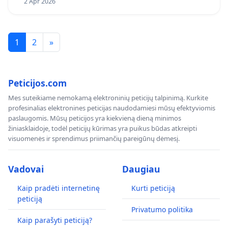
2 Apr 2026
1
2
»
Peticijos.com
Mes suteikiame nemokamą elektroninių peticijų talpinimą. Kurkite
profesinalias elektronines peticijas naudodamiesi mūsų efektyviomis
paslaugomis. Mūsų peticijos yra kiekvieną dieną minimos
žiniasklaidoje, todėl peticijų kūrimas yra puikus būdas atkreipti
visuomenės ir sprendimus priimančių pareigūnų dėmesį.
Vadovai
Daugiau
Kaip pradėti internetinę
Kurti peticiją
peticiją
Privatumo politika
Kaip parašyti peticiją?