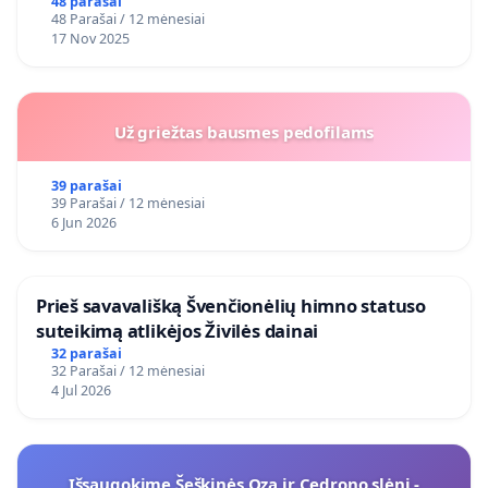
48 parašai
48 Parašai / 12 mėnesiai
17 Nov 2025
Už griežtas bausmes pedofilams
39 parašai
39 Parašai / 12 mėnesiai
6 Jun 2026
​Prieš savavališką Švenčionėlių himno statuso
suteikimą atlikėjos Živilės dainai
32 parašai
32 Parašai / 12 mėnesiai
4 Jul 2026
Išsaugokime Šeškinės Ozą ir Cedrono slėnį -