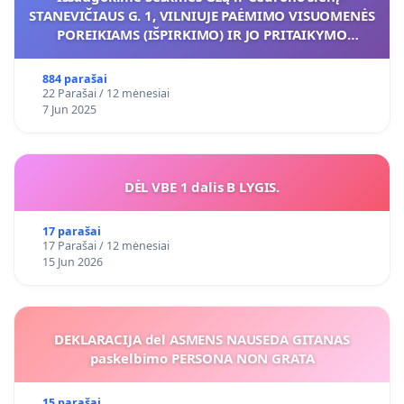
STANEVIČIAUS G. 1, VILNIUJE PAĖMIMO VISUOMENĖS
POREIKIAMS (IŠPIRKIMO) IR JO PRITAIKYMO
VIEŠAJAI ŽELDYNŲ FUNKCIJAI
884 parašai
22 Parašai / 12 mėnesiai
7 Jun 2025
DĖL VBE 1 dalis B LYGIS.
17 parašai
17 Parašai / 12 mėnesiai
15 Jun 2026
DEKLARACIJA del ASMENS NAUSEDA GITANAS
paskelbimo PERSONA NON GRATA
15 parašai