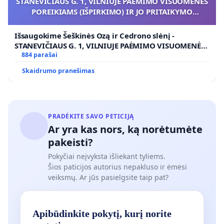
STANEVIČIAUS G. 1, VILNIUJE PAĖMIMO VISUOMENĖS
POREIKIAMS (IŠPIRKIMO) IR JO PRITAIKYMO
VIEŠAJAI ŽELDYNŲ FUNKCIJAI
Išsaugokime Šeškinės Ozą ir Cedrono slėnį -
STANEVIČIAUS G. 1, VILNIUJE PAĖMIMO VISUOMENĖS
POREIKIAMS (IŠPIRKIMO) IR JO PRITAIKYMO VIEŠAJAI
884 parašai
ŽELDYNŲ FUNKCIJAI
Skaidrumo pranešimas
PRADĖKITE SAVO PETICIJĄ
Ar yra kas nors, ką norėtumėte
pakeisti?
Pokyčiai neįvyksta išliekant tyliems.
Šios paticijos autorius nepakluso ir ėmėsi
veiksmų. Ar jūs pasielgsite taip pat?
Apibūdinkite pokytį, kurį norite