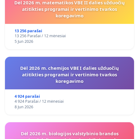
Dėl 2026 m. matematikos VBE II dalies užduočių
atitikties programai ir vertinimo tvarkos
koregavimo
13 256 parašai
13 256 Parašai / 12 mėnesiai
5 Jun 2026
Dėl 2026 m. chemijos VBE I dalies užduočių
atitikties programai ir vertinimo tvarkos
koregavimo
4 924 parašai
4 924 Parašai / 12 mėnesiai
8 Jun 2026
Dėl 2026 m. biologijos valstybinio brandos