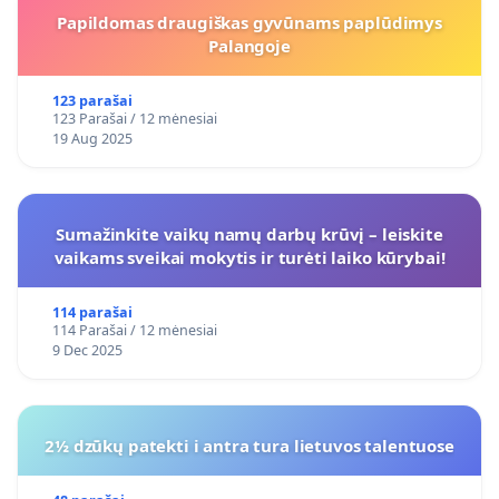
Papildomas draugiškas gyvūnams paplūdimys
Palangoje
123 parašai
123 Parašai / 12 mėnesiai
19 Aug 2025
Sumažinkite vaikų namų darbų krūvį – leiskite
vaikams sveikai mokytis ir turėti laiko kūrybai!
114 parašai
114 Parašai / 12 mėnesiai
9 Dec 2025
2½ dzūkų patekti i antra tura lietuvos talentuose