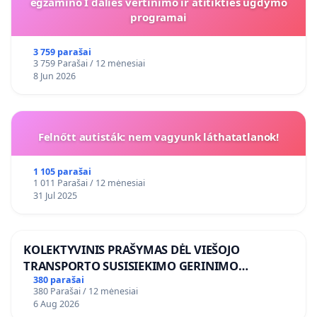
egzamino I dalies vertinimo ir atitikties ugdymo
programai
3 759 parašai
3 759 Parašai / 12 mėnesiai
8 Jun 2026
Felnőtt autisták: nem vagyunk láthatatlanok!
1 105 parašai
1 011 Parašai / 12 mėnesiai
31 Jul 2025
KOLEKTYVINIS PRAŠYMAS DĖL VIEŠOJO
TRANSPORTO SUSISIEKIMO GERINIMO
VOSYLIUKŲ KAIME
380 parašai
380 Parašai / 12 mėnesiai
6 Aug 2026