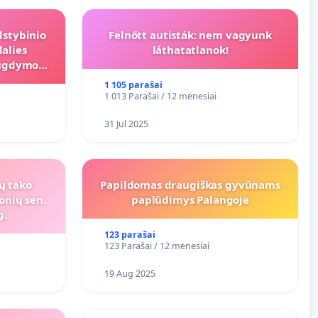
lstybinio
Felnőtt autisták: nem vagyunk
alies
láthatatlanok!
s ugdymo
1 105 parašai
1 013 Parašai / 12 mėnesiai
31 Jul 2025
ių tako
Papildomas draugiškas gyvūnams
onių sen.
paplūdimys Palangoje
g.
123 parašai
123 Parašai / 12 mėnesiai
19 Aug 2025