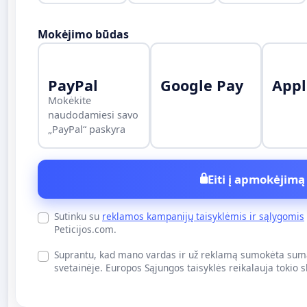
Mokėjimo būdas
PayPal
Google Pay
Appl
Mokėkite
naudodamiesi savo
„PayPal“ paskyra
Eiti į apmokėjimą
Sutinku su
reklamos kampanijų taisyklėmis ir sąlygomis
Peticijos.com.
Suprantu, kad mano vardas ir už reklamą sumokėta suma
svetainėje. Europos Sąjungos taisyklės reikalauja tokio 