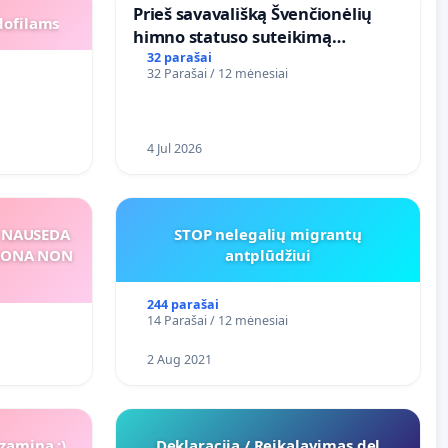
​Prieš savavališką Švenčionėlių
dofilams
himno statuso suteikimą
atlikėjos Živilės dainai
32 parašai
32 Parašai / 12 mėnesiai
4 Jul 2026
S NAUSEDA
STOP nelegalių migrantų
RSONA NON
antplūdžiui
244 parašai
14 Parašai / 12 mėnesiai
2 Aug 2021
zaminą :)
Deklaracija / Reikalavimas del