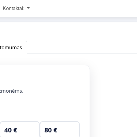
Kontaktai:
atomumas
žmonėms.
40 €
80 €