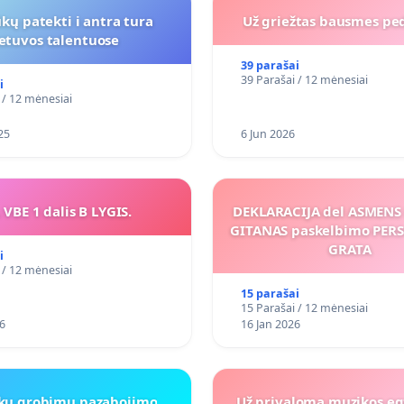
kų patekti i antra tura
Už griežtas bausmes pe
ietuvos talentuose
39 parašai
39 Parašai / 12 mėnesiai
i
 / 12 mėnesiai
25
6 Jun 2026
 VBE 1 dalis B LYGIS.
DEKLARACIJA del ASMEN
GITANAS paskelbimo PE
GRATA
i
 / 12 mėnesiai
15 parašai
15 Parašai / 12 mėnesiai
6
16 Jan 2026
iku grobimu pazabojimo
Už privalomą muzikos eg