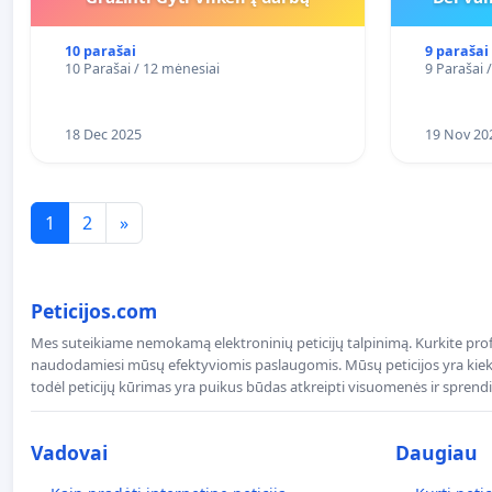
10 parašai
9 parašai
10 Parašai / 12 mėnesiai
9 Parašai 
18 Dec 2025
19 Nov 20
1
2
»
Peticijos.com
Mes suteikiame nemokamą elektroninių peticijų talpinimą. Kurkite profe
naudodamiesi mūsų efektyviomis paslaugomis. Mūsų peticijos yra kiekv
todėl peticijų kūrimas yra puikus būdas atkreipti visuomenės ir spren
Vadovai
Daugiau