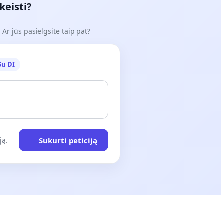
keisti?
Ar jūs pasielgsite taip pat?
Su DI
Sukurti peticiją
ją.