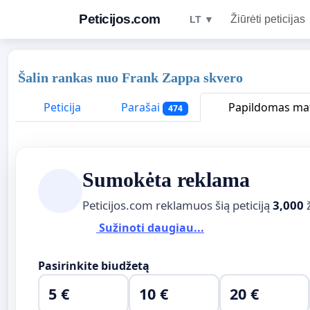
Peticijos.com
Žiūrėti peticijas
LT ▼
Šalin rankas nuo Frank Zappa skvero
Peticija
Parašai
Papildomas m
474
Sumokėta reklama
Peticijos.com reklamuos šią peticiją
3,000
Sužinoti daugiau...
Pasirinkite biudžetą
5 €
10 €
20 €