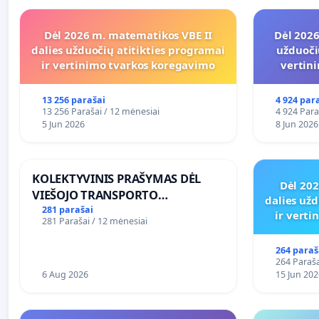
Dėl 2026 m. matematikos VBE II
Dėl 2026
dalies užduočių atitikties programai
užduoči
ir vertinimo tvarkos koregavimo
vertin
13 256 parašai
4 924 par
13 256 Parašai / 12 mėnesiai
4 924 Para
5 Jun 2026
8 Jun 2026
KOLEKTYVINIS PRAŠYMAS DĖL
Dėl 20
VIEŠOJO TRANSPORTO
dalies užd
SUSISIEKIMO GERINIMO
281 parašai
ir vert
281 Parašai / 12 mėnesiai
VOSYLIUKŲ KAIME
264 paraš
264 Paraša
6 Aug 2026
15 Jun 202