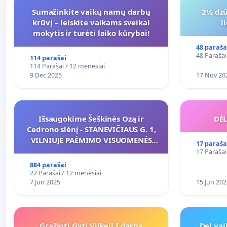
Sumažinkite vaikų namų darbų
2½ dzū
krūvį – leiskite vaikams sveikai
l
mokytis ir turėti laiko kūrybai!
48 paraša
48 Parašai
114 parašai
114 Parašai / 12 mėnesiai
9 Dec 2025
17 Nov 20
Išsaugokime Šeškinės Ozą ir
DĖL
Cedrono slėnį - STANEVIČIAUS G. 1,
VILNIUJE PAĖMIMO VISUOMENĖS
17 paraša
POREIKIAMS (IŠPIRKIMO) IR JO
17 Parašai
PRITAIKYMO VIEŠAJAI ŽELDYNŲ
884 parašai
FUNKCIJAI
22 Parašai / 12 mėnesiai
7 Jun 2025
15 Jun 202
Gražinti Gyti Vilkeli Į darbą
Del va