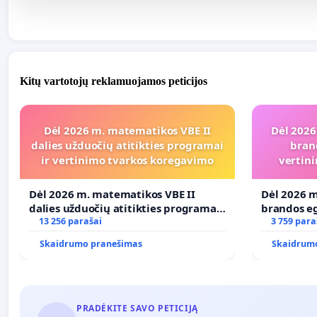
Kitų vartotojų reklamuojamos peticijos
Dėl 2026 m. matematikos VBE II
Dėl 2026
dalies užduočių atitikties programai
bran
ir vertinimo tvarkos koregavimo
vertini
Dėl 2026 m. matematikos VBE II
Dėl 2026 m
dalies užduočių atitikties programai
brandos eg
ir vertinimo tvarkos koregavimo
13 256 parašai
ir atitikt
3 759 para
Skaidrumo pranešimas
Skaidrum
PRADĖKITE SAVO PETICIJĄ