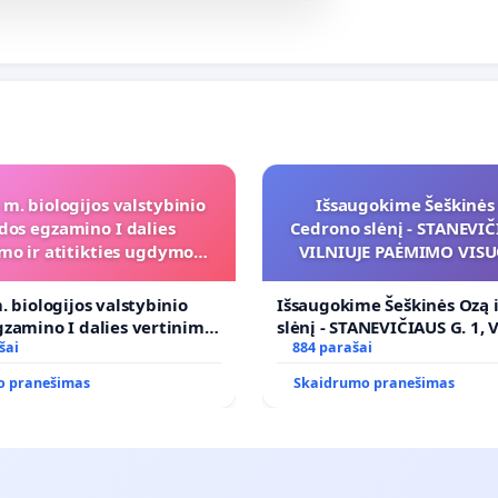
 m. biologijos valstybinio
Išsaugokime Šeškinės 
dos egzamino I dalies
Cedrono slėnį - STANEVIČI
mo ir atitikties ugdymo
VILNIUJE PAĖMIMO VIS
programai
POREIKIAMS (IŠPIRKIMO
PRITAIKYMO VIEŠAJAI 
. biologijos valstybinio
Išsaugokime Šeškinės Ozą 
FUNKCIJAI
zamino I dalies vertinimo
slėnį - STANEVIČIAUS G. 1, 
ies ugdymo programai
šai
PAĖMIMO VISUOMENĖS PO
884 parašai
(IŠPIRKIMO) IR JO PRITAI
o pranešimas
Skaidrumo pranešimas
VIEŠAJAI ŽELDYNŲ FUNKCIJ