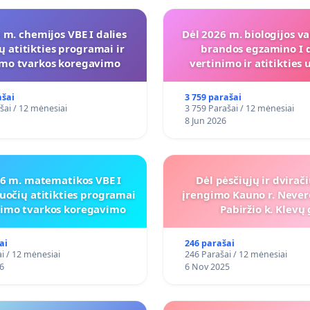
 m. chemijos VBE I dalies
Dėl 2026 m. biologijos va
ų atitikties programai ir
brandos egzamino I d
imo tvarkos koregavimo
vertinimo ir atitiktie
programai
ašai
3 759 parašai
šai / 12 mėnesiai
3 759 Parašai / 12 mėnesiai
8 Jun 2026
26 m. matematikos VBE I
Dėl pėsčiųjų ir dvirač
uočių atitikties programai
įrengimo Kauno r. Never
inimo tvarkos koregavimo
Pabiržio k. Klevų 
ai
246 parašai
i / 12 mėnesiai
246 Parašai / 12 mėnesiai
6
6 Nov 2025