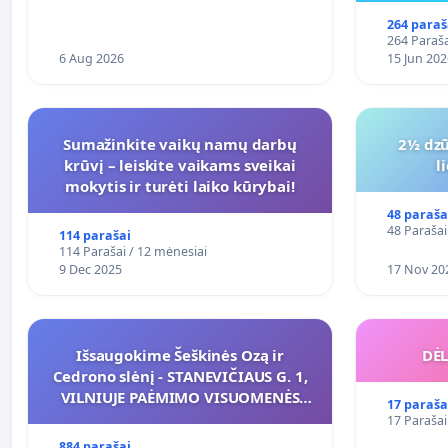
264 paraš
264 Paraša
6 Aug 2026
15 Jun 202
Sumažinkite vaikų namų darbų
2½ dzū
krūvį – leiskite vaikams sveikai
l
mokytis ir turėti laiko kūrybai!
48 paraša
48 Parašai
114 parašai
114 Parašai / 12 mėnesiai
9 Dec 2025
17 Nov 20
Išsaugokime Šeškinės Ozą ir
DĖL
Cedrono slėnį - STANEVIČIAUS G. 1,
VILNIUJE PAĖMIMO VISUOMENĖS
17 paraša
POREIKIAMS (IŠPIRKIMO) IR JO
17 Parašai
PRITAIKYMO VIEŠAJAI ŽELDYNŲ
884 parašai