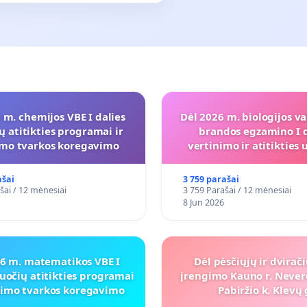
 m. chemijos VBE I dalies
Dėl 2026 m. biologijos va
ų atitikties programai ir
brandos egzamino I d
imo tvarkos koregavimo
vertinimo ir atitiktie
programai
ašai
3 759 parašai
šai / 12 mėnesiai
3 759 Parašai / 12 mėnesiai
8 Jun 2026
26 m. matematikos VBE I
Dėl pėsčiųjų ir dvirač
uočių atitikties programai
įrengimo Kauno r. Never
inimo tvarkos koregavimo
Pabiržio k. Klevų 