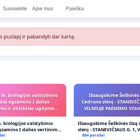
Susisiekite
Apie mus
Paieška
s puslapį ir pabandyti dar kartą.
 m. biologijos valstybinio
Išsaugokime Šeškinės 
dos egzamino I dalies
Cedrono slėnį - STANEVIČI
mo ir atitikties ugdymo
VILNIUJE PAĖMIMO VIS
programai
POREIKIAMS (IŠPIRKIMO
PRITAIKYMO VIEŠAJAI 
. biologijos valstybinio
Išsaugokime Šeškinės Ozą 
FUNKCIJAI
zamino I dalies vertinimo
slėnį - STANEVIČIAUS G. 1, 
ies ugdymo programai
šai
PAĖMIMO VISUOMENĖS PO
884 parašai