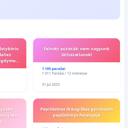
lstybinio
Felnőtt autisták: nem vagyunk
alies
láthatatlanok!
s ugdymo
1 105 parašai
1 011 Parašai / 12 mėnesiai
31 Jul 2025
ių tako
Papildomas draugiškas gyvūnams
onių sen.
paplūdimys Palangoje
g.