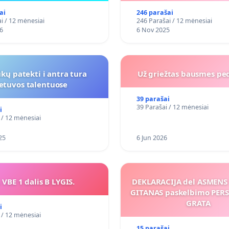
ai
246 parašai
i / 12 mėnesiai
246 Parašai / 12 mėnesiai
6
6 Nov 2025
kų patekti i antra tura
Už griežtas bausmes pe
ietuvos talentuose
39 parašai
39 Parašai / 12 mėnesiai
i
 / 12 mėnesiai
25
6 Jun 2026
 VBE 1 dalis B LYGIS.
DEKLARACIJA del ASMEN
GITANAS paskelbimo PE
GRATA
i
 / 12 mėnesiai
15 parašai