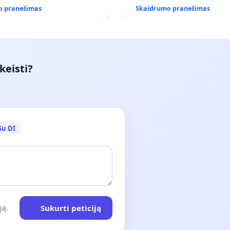
(IŠPIRKIMO) IR JO PRITAI
o pranešimas
Skaidrumo pranešimas
VIEŠAJAI ŽELDYNŲ FUNKCIJ
keisti?
Su DI
Sukurti peticiją
ją.