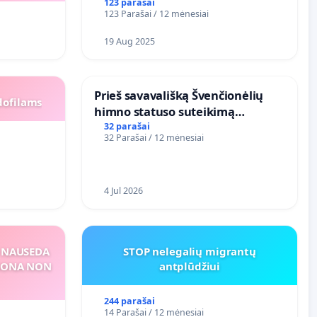
123 parašai
123 Parašai / 12 mėnesiai
19 Aug 2025
​Prieš savavališką Švenčionėlių
dofilams
himno statuso suteikimą
atlikėjos Živilės dainai
32 parašai
32 Parašai / 12 mėnesiai
4 Jul 2026
S NAUSEDA
STOP nelegalių migrantų
RSONA NON
antplūdžiui
244 parašai
14 Parašai / 12 mėnesiai