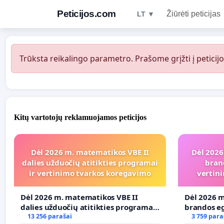
Peticijos.com
Žiūrėti peticijas
LT ▼
Trūksta reikalingo parametro. Prašome grįžti į peticijo
Kitų vartotojų reklamuojamos peticijos
Dėl 2026 m. matematikos VBE II
Dėl 2026
dalies užduočių atitikties programai
bran
ir vertinimo tvarkos koregavimo
vertini
Dėl 2026 m. matematikos VBE II
Dėl 2026 m
dalies užduočių atitikties programai
brandos eg
ir vertinimo tvarkos koregavimo
13 256 parašai
ir atitikt
3 759 para