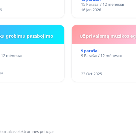
15 Parašai / 12 mėnesiai
6
16 Jan 2026
iku grobimu pazabojimo
Už privalomą muzikos eg
9 parašai
/ 12 mėnesiai
9 Parašai / 12 mėnesiai
25
23 Oct 2025
sinalias elektronines peticijas