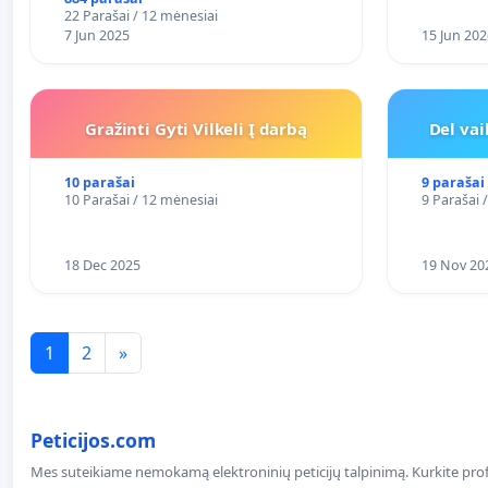
FUNKCIJAI
22 Parašai / 12 mėnesiai
7 Jun 2025
15 Jun 202
Gražinti Gyti Vilkeli Į darbą
Del va
10 parašai
9 parašai
10 Parašai / 12 mėnesiai
9 Parašai 
18 Dec 2025
19 Nov 20
1
2
»
Peticijos.com
Mes suteikiame nemokamą elektroninių peticijų talpinimą. Kurkite profe