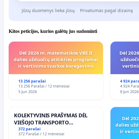
Jūsų duomenys lieka jūsų
Privatumas pagal dizainą
Kitos peticijos, kurios galėtų jus sudominti
Dėl 2026 m. matematikos VBE II
Dėl 2026
dalies užduočių atitikties programai
užduoči
ir vertinimo tvarkos koregavimo
vertin
13 256 parašai
4 924 par
13 256 Parašai / 12 mėnesiai
4 924 Para
5 Jun 2026
8 Jun 2026
KOLEKTYVINIS PRAŠYMAS DĖL
Dėl 20
VIEŠOJO TRANSPORTO
dalies užd
SUSISIEKIMO GERINIMO
372 parašai
ir vert
372 Parašai / 12 mėnesiai
VOSYLIUKŲ KAIME