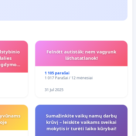
lstybinio
Felnőtt autisták: nem vagyunk
alies
láthatatlanok!
s ugdymo
1 105 parašai
1 017 Parašai / 12 mėnesiai
31 Jul 2025
gyvūnams
Sumažinkite vaikų namų darbų
oje
krūvį – leiskite vaikams sveikai
mokytis ir turėti laiko kūrybai!