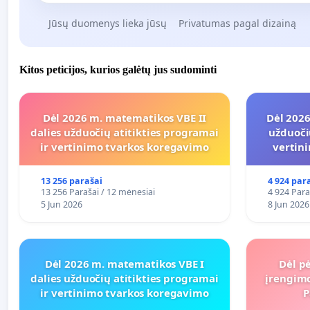
Jūsų duomenys lieka jūsų
Privatumas pagal dizainą
Kitos peticijos, kurios galėtų jus sudominti
Dėl 2026 m. matematikos VBE II
Dėl 2026
dalies užduočių atitikties programai
užduoči
ir vertinimo tvarkos koregavimo
vertin
13 256 parašai
4 924 par
13 256 Parašai / 12 mėnesiai
4 924 Para
5 Jun 2026
8 Jun 2026
Dėl 2026 m. matematikos VBE I
Dėl pė
dalies užduočių atitikties programai
įrengimo
ir vertinimo tvarkos koregavimo
P