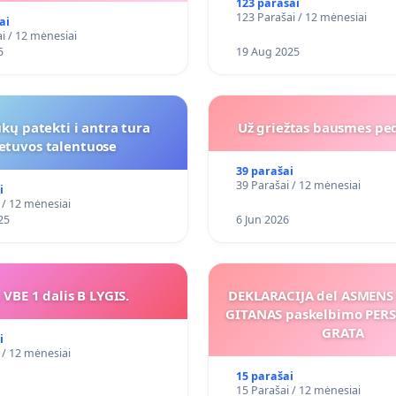
123 parašai
123 Parašai / 12 mėnesiai
ai
i / 12 mėnesiai
5
19 Aug 2025
kų patekti i antra tura
Už griežtas bausmes pe
ietuvos talentuose
39 parašai
39 Parašai / 12 mėnesiai
i
 / 12 mėnesiai
25
6 Jun 2026
 VBE 1 dalis B LYGIS.
DEKLARACIJA del ASMEN
GITANAS paskelbimo PE
GRATA
i
 / 12 mėnesiai
15 parašai
15 Parašai / 12 mėnesiai