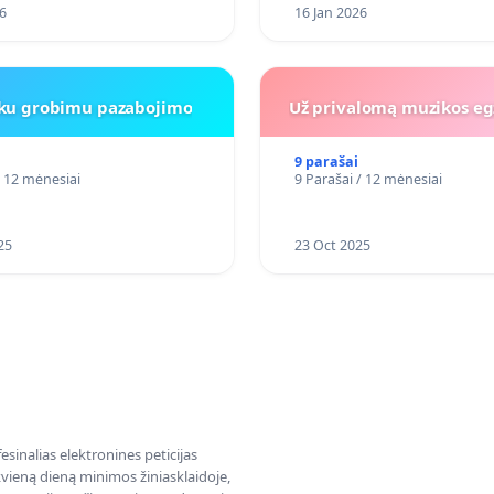
6
16 Jan 2026
iku grobimu pazabojimo
Už privalomą muzikos eg
9 parašai
/ 12 mėnesiai
9 Parašai / 12 mėnesiai
25
23 Oct 2025
sinalias elektronines peticijas
ieną dieną minimos žiniasklaidoje,