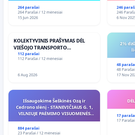
264 parašai
246 paraš
264 Parašai / 12 mėnesiai
246 Paraša
15 Jun 2026
6 Nov 202
KOLEKTYVINIS PRAŠYMAS DĖL
2½ dzū
VIEŠOJO TRANSPORTO
l
SUSISIEKIMO GERINIMO
112 parašai
112 Parašai / 12 mėnesiai
VOSYLIUKŲ KAIME
48 paraša
48 Parašai
6 Aug 2026
17 Nov 20
Išsaugokime Šeškinės Ozą ir
DĖL
Cedrono slėnį - STANEVIČIAUS G. 1,
VILNIUJE PAĖMIMO VISUOMENĖS
17 paraša
POREIKIAMS (IŠPIRKIMO) IR JO
17 Parašai
PRITAIKYMO VIEŠAJAI ŽELDYNŲ
884 parašai
FUNKCIJAI
23 Parašai / 12 mėnesiai