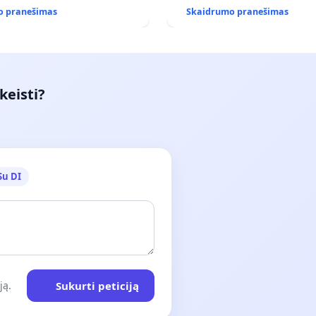
(IŠPIRKIMO) IR JO PRITAI
o pranešimas
Skaidrumo pranešimas
VIEŠAJAI ŽELDYNŲ FUNKCIJ
keisti?
Su DI
Sukurti peticiją
ją.