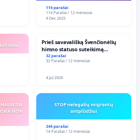
114 parašai
114 Parašai / 12 mėnesiai
9 Dec 2025
​Prieš savavališką Švenčionėlių
dofilams
himno statuso suteikimą
atlikėjos Živilės dainai
32 parašai
32 Parašai / 12 mėnesiai
4 Jul 2026
S NAUSEDA
STOP nelegalių migrantų
RSONA NON
antplūdžiui
244 parašai
14 Parašai / 12 mėnesiai