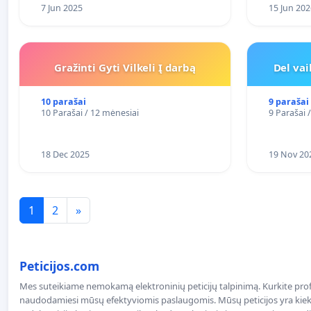
7 Jun 2025
15 Jun 202
Gražinti Gyti Vilkeli Į darbą
Del va
10 parašai
9 parašai
10 Parašai / 12 mėnesiai
9 Parašai 
18 Dec 2025
19 Nov 20
1
2
»
Peticijos.com
Mes suteikiame nemokamą elektroninių peticijų talpinimą. Kurkite profe
naudodamiesi mūsų efektyviomis paslaugomis. Mūsų peticijos yra kiekv