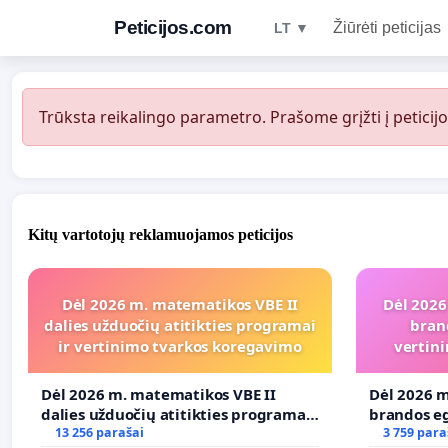
Peticijos.com
Žiūrėti peticijas
LT ▼
Trūksta reikalingo parametro. Prašome grįžti į peticijo
Kitų vartotojų reklamuojamos peticijos
Dėl 2026 m. matematikos VBE II
Dėl 2026
dalies užduočių atitikties programai
bran
ir vertinimo tvarkos koregavimo
vertini
Dėl 2026 m. matematikos VBE II
Dėl 2026 m
dalies užduočių atitikties programai
brandos eg
ir vertinimo tvarkos koregavimo
13 256 parašai
ir atitikt
3 759 para