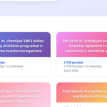
 m. chemijos VBE I dalies
Dėl 2026 m. biologijos va
ų atitikties programai ir
brandos egzamino I d
imo tvarkos koregavimo
vertinimo ir atitiktie
programai
ašai
3 759 parašai
šai / 12 mėnesiai
3 759 Parašai / 12 mėnesiai
8 Jun 2026
sčiųjų ir dviračių tako
Papildomas draugiškas 
 Kauno r. Neveronių sen.
paplūdimys Palang
abiržio k. Klevų g.