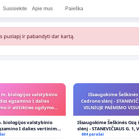
Susisiekite
Apie mus
Paieška
s puslapį ir pabandyti dar kartą.
 m. biologijos valstybinio
Išsaugokime Šeškinės 
dos egzamino I dalies
Cedrono slėnį - STANEVIČI
mo ir atitikties ugdymo
VILNIUJE PAĖMIMO VIS
programai
POREIKIAMS (IŠPIRKIMO
PRITAIKYMO VIEŠAJAI 
. biologijos valstybinio
Išsaugokime Šeškinės Ozą 
FUNKCIJAI
zamino I dalies vertinimo
slėnį - STANEVIČIAUS G. 1, 
ies ugdymo programai
šai
PAĖMIMO VISUOMENĖS PO
884 parašai