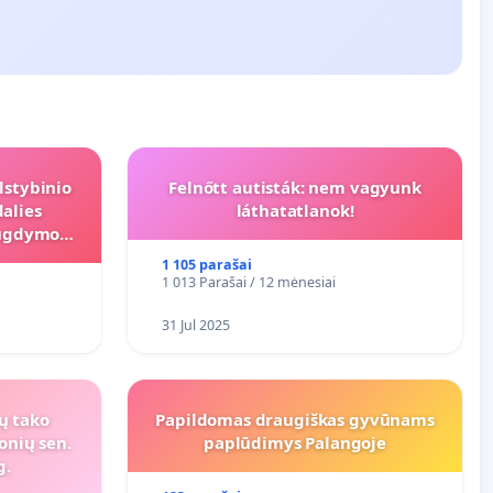
lstybinio
Felnőtt autisták: nem vagyunk
alies
láthatatlanok!
s ugdymo
1 105 parašai
1 013 Parašai / 12 mėnesiai
31 Jul 2025
ių tako
Papildomas draugiškas gyvūnams
onių sen.
paplūdimys Palangoje
g.