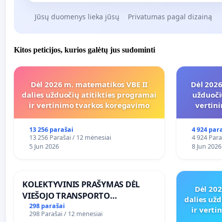
Jūsų duomenys lieka jūsų
Privatumas pagal dizainą
Kitos peticijos, kurios galėtų jus sudominti
Dėl 2026 m. matematikos VBE II
Dėl 2026
dalies užduočių atitikties programai
užduoči
ir vertinimo tvarkos koregavimo
vertin
13 256 parašai
4 924 par
13 256 Parašai / 12 mėnesiai
4 924 Para
5 Jun 2026
8 Jun 2026
KOLEKTYVINIS PRAŠYMAS DĖL
Dėl 20
VIEŠOJO TRANSPORTO
dalies užd
SUSISIEKIMO GERINIMO
298 parašai
ir vert
298 Parašai / 12 mėnesiai
VOSYLIUKŲ KAIME