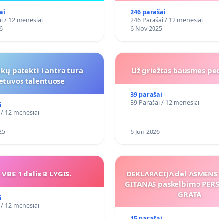
ai
246 parašai
i / 12 mėnesiai
246 Parašai / 12 mėnesiai
6
6 Nov 2025
kų patekti i antra tura
Už griežtas bausmes pe
ietuvos talentuose
39 parašai
39 Parašai / 12 mėnesiai
i
 / 12 mėnesiai
25
6 Jun 2026
 VBE 1 dalis B LYGIS.
DEKLARACIJA del ASMEN
GITANAS paskelbimo PE
GRATA
i
 / 12 mėnesiai
15 parašai