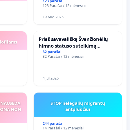
123 parašai
123 Parašai / 12 mėnesiai
19 Aug 2025
​Prieš savavališką Švenčionėlių
dofilams
himno statuso suteikimą
atlikėjos Živilės dainai
32 parašai
32 Parašai / 12 mėnesiai
4 Jul 2026
S NAUSEDA
STOP nelegalių migrantų
RSONA NON
antplūdžiui
244 parašai
14 Parašai / 12 mėnesiai