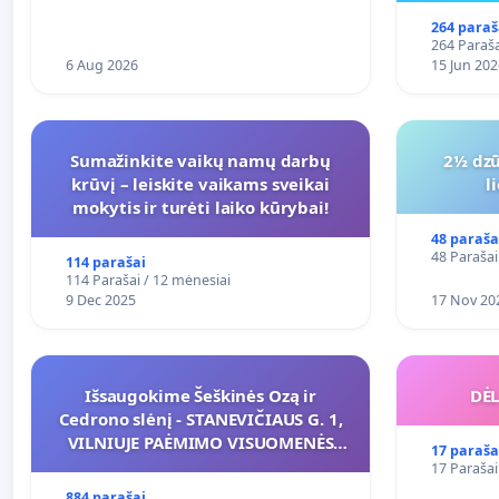
264 paraš
264 Paraša
6 Aug 2026
15 Jun 202
Sumažinkite vaikų namų darbų
2½ dzū
krūvį – leiskite vaikams sveikai
l
mokytis ir turėti laiko kūrybai!
48 paraša
48 Parašai
114 parašai
114 Parašai / 12 mėnesiai
9 Dec 2025
17 Nov 20
Išsaugokime Šeškinės Ozą ir
DĖL
Cedrono slėnį - STANEVIČIAUS G. 1,
VILNIUJE PAĖMIMO VISUOMENĖS
17 paraša
POREIKIAMS (IŠPIRKIMO) IR JO
17 Parašai
PRITAIKYMO VIEŠAJAI ŽELDYNŲ
884 parašai