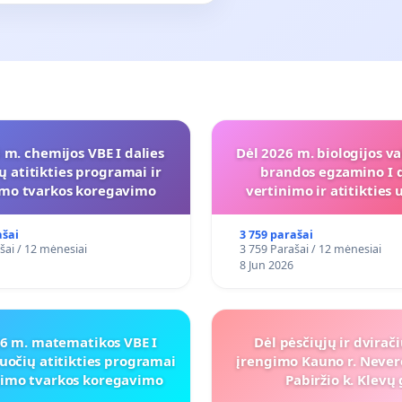
 m. chemijos VBE I dalies
Dėl 2026 m. biologijos va
ų atitikties programai ir
brandos egzamino I d
imo tvarkos koregavimo
vertinimo ir atitiktie
programai
ašai
3 759 parašai
šai / 12 mėnesiai
3 759 Parašai / 12 mėnesiai
8 Jun 2026
26 m. matematikos VBE I
Dėl pėsčiųjų ir dvirač
uočių atitikties programai
įrengimo Kauno r. Never
inimo tvarkos koregavimo
Pabiržio k. Klevų 