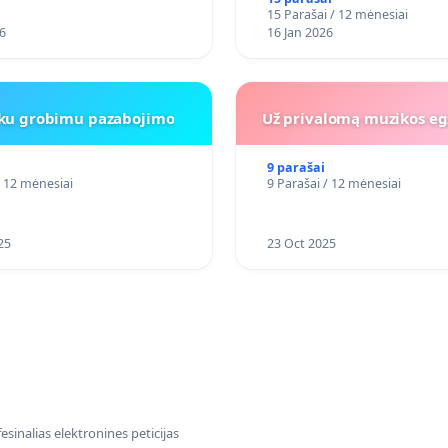
15 Parašai / 12 mėnesiai
6
16 Jan 2026
iku grobimu pazabojimo
Už privalomą muzikos eg
9 parašai
/ 12 mėnesiai
9 Parašai / 12 mėnesiai
25
23 Oct 2025
sinalias elektronines peticijas