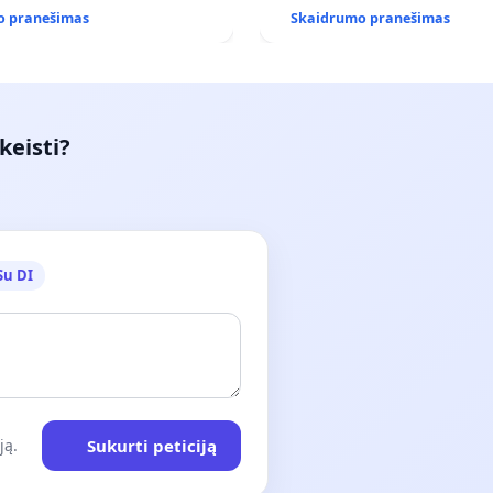
(IŠPIRKIMO) IR JO PRITAI
o pranešimas
Skaidrumo pranešimas
VIEŠAJAI ŽELDYNŲ FUNKCIJ
keisti?
Su DI
Sukurti peticiją
ją.