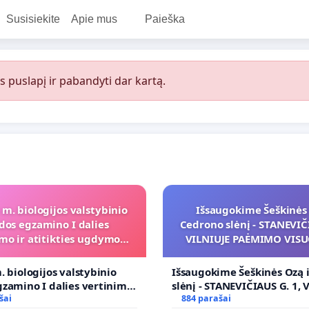
Susisiekite
Apie mus
Paieška
s puslapį ir pabandyti dar kartą.
 m. biologijos valstybinio
Išsaugokime Šeškinės 
dos egzamino I dalies
Cedrono slėnį - STANEVIČI
mo ir atitikties ugdymo
VILNIUJE PAĖMIMO VIS
programai
POREIKIAMS (IŠPIRKIMO
PRITAIKYMO VIEŠAJAI 
. biologijos valstybinio
Išsaugokime Šeškinės Ozą 
FUNKCIJAI
zamino I dalies vertinimo
slėnį - STANEVIČIAUS G. 1, 
ies ugdymo programai
šai
PAĖMIMO VISUOMENĖS PO
884 parašai