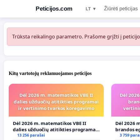
Peticijos.com
Žiūrėti peticijas
LT ▼
Trūksta reikalingo parametro. Prašome grįžti į peticijo
Kitų vartotojų reklamuojamos peticijos
Dėl 2026 m. matematikos VBE II
Dėl 2026
dalies užduočių atitikties programai
bran
ir vertinimo tvarkos koregavimo
vertini
Dėl 2026 m. matematikos VBE II
Dėl 2026 m
dalies užduočių atitikties programai
brandos eg
ir vertinimo tvarkos koregavimo
13 256 parašai
ir atitikt
3 759 para