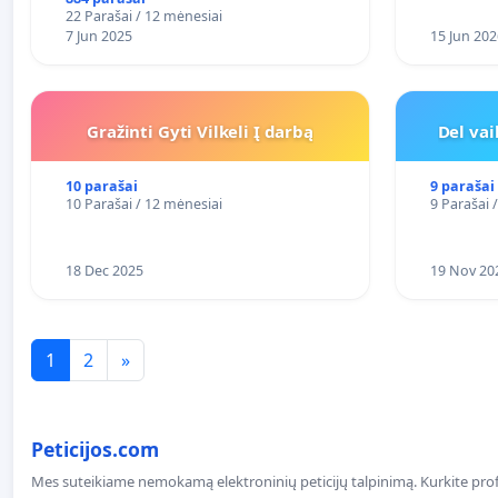
FUNKCIJAI
22 Parašai / 12 mėnesiai
7 Jun 2025
15 Jun 202
Gražinti Gyti Vilkeli Į darbą
Del va
10 parašai
9 parašai
10 Parašai / 12 mėnesiai
9 Parašai 
18 Dec 2025
19 Nov 20
1
2
»
Peticijos.com
Mes suteikiame nemokamą elektroninių peticijų talpinimą. Kurkite profe