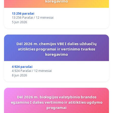
koregavimo
13 256 parašai
13 256 Parašai / 12 mėnesiai
5 Jun 2026
Dėl 2026 m. chemijos VBE I dalies užduočių
atitikties programai ir vertinimo tvarkos
koregavimo
4 924 parašai
4 924 Parašai / 12 mėnesiai
8 Jun 2026
Dėl 2026 m. biologijos valstybinio brandos
egzamino I dalies vertinimo ir atitikties ugdymo
programai