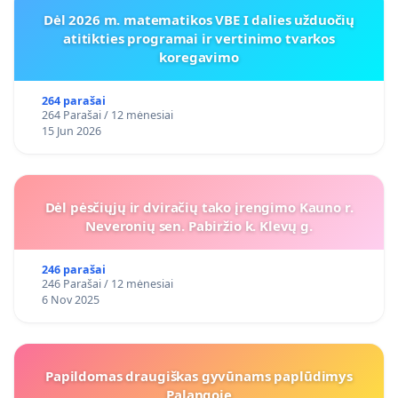
Dėl 2026 m. matematikos VBE I dalies užduočių
atitikties programai ir vertinimo tvarkos
koregavimo
264 parašai
264 Parašai / 12 mėnesiai
15 Jun 2026
Dėl pėsčiųjų ir dviračių tako įrengimo Kauno r.
Neveronių sen. Pabiržio k. Klevų g.
246 parašai
246 Parašai / 12 mėnesiai
6 Nov 2025
Papildomas draugiškas gyvūnams paplūdimys
Palangoje