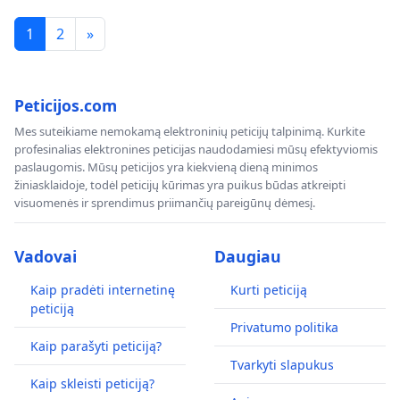
1
2
»
Peticijos.com
Mes suteikiame nemokamą elektroninių peticijų talpinimą. Kurkite
profesinalias elektronines peticijas naudodamiesi mūsų efektyviomis
paslaugomis. Mūsų peticijos yra kiekvieną dieną minimos
žiniasklaidoje, todėl peticijų kūrimas yra puikus būdas atkreipti
visuomenės ir sprendimus priimančių pareigūnų dėmesį.
Vadovai
Daugiau
Kaip pradėti internetinę
Kurti peticiją
peticiją
Privatumo politika
Kaip parašyti peticiją?
Tvarkyti slapukus
Kaip skleisti peticiją?