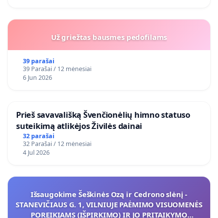
Už griežtas bausmes pedofilams
39 parašai
39 Parašai / 12 mėnesiai
6 Jun 2026
​Prieš savavališką Švenčionėlių himno statuso
suteikimą atlikėjos Živilės dainai
32 parašai
32 Parašai / 12 mėnesiai
4 Jul 2026
Išsaugokime Šeškinės Ozą ir Cedrono slėnį -
STANEVIČIAUS G. 1, VILNIUJE PAĖMIMO VISUOMENĖS
POREIKIAMS (IŠPIRKIMO) IR JO PRITAIKYMO