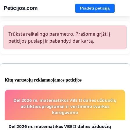
Peticijos.com
Pradėti peticiją
Trūksta reikalingo parametro. Prašome grįžti į
peticijos puslapį ir pabandyti dar kartą.
Kitų vartotojų reklamuojamos peticijos
Dėl 2026 m. matematikos VBE II dalies užduočių
atitikties programai ir vertinimo tvarkos
koregavimo
Dėl 2026 m. matematikos VBE II dalies užduočių