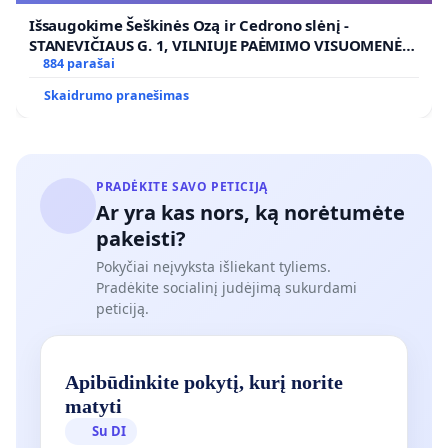
Išsaugokime Šeškinės Ozą ir Cedrono slėnį -
STANEVIČIAUS G. 1, VILNIUJE PAĖMIMO VISUOMENĖS
POREIKIAMS (IŠPIRKIMO) IR JO PRITAIKYMO VIEŠAJAI
884 parašai
ŽELDYNŲ FUNKCIJAI
Skaidrumo pranešimas
PRADĖKITE SAVO PETICIJĄ
Ar yra kas nors, ką norėtumėte
pakeisti?
Pokyčiai neįvyksta išliekant tyliems.
Pradėkite socialinį judėjimą sukurdami
peticiją.
Apibūdinkite pokytį, kurį norite
matyti
Su DI