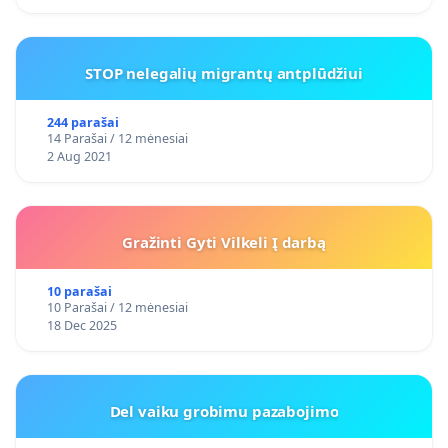
STOP nelegalių migrantų antplūdžiui
244 parašai
14 Parašai / 12 mėnesiai
2 Aug 2021
Gražinti Gyti Vilkeli Į darbą
10 parašai
10 Parašai / 12 mėnesiai
18 Dec 2025
Del vaiku grobimu pazabojimo