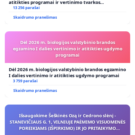
atitikties programai ir vertinimo tvarkos
koregavimo
13 256 parašai
Skaidrumo pranešimas
Dėl 2026 m. biologijos valstybinio brandos
egzamino I dalies vertinimo ir atitikties ugdymo
programai
Dėl 2026 m. biologijos valstybinio brandos egzamino
I dalies vertinimo ir atitikties ugdymo programai
3 759 parašai
Skaidrumo pranešimas
Išsaugokime Šeškinės Ozą ir Cedrono slėnį -
STANEVIČIAUS G. 1, VILNIUJE PAĖMIMO VISUOMENĖS
POREIKIAMS (IŠPIRKIMO) IR JO PRITAIKYMO
VIEŠAJAI ŽELDYNŲ FUNKCIJAI