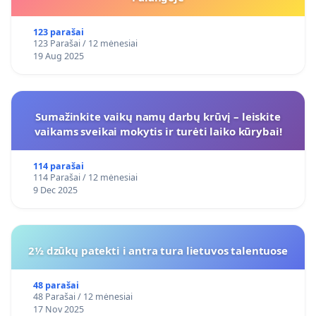
123 parašai
123 Parašai / 12 mėnesiai
19 Aug 2025
Sumažinkite vaikų namų darbų krūvį – leiskite
vaikams sveikai mokytis ir turėti laiko kūrybai!
114 parašai
114 Parašai / 12 mėnesiai
9 Dec 2025
2½ dzūkų patekti i antra tura lietuvos talentuose
48 parašai
48 Parašai / 12 mėnesiai
17 Nov 2025