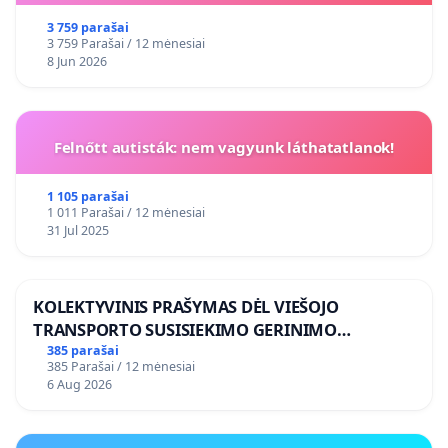
3 759 parašai
3 759 Parašai / 12 mėnesiai
8 Jun 2026
Felnőtt autisták: nem vagyunk láthatatlanok!
1 105 parašai
1 011 Parašai / 12 mėnesiai
31 Jul 2025
KOLEKTYVINIS PRAŠYMAS DĖL VIEŠOJO
TRANSPORTO SUSISIEKIMO GERINIMO
VOSYLIUKŲ KAIME
385 parašai
385 Parašai / 12 mėnesiai
6 Aug 2026