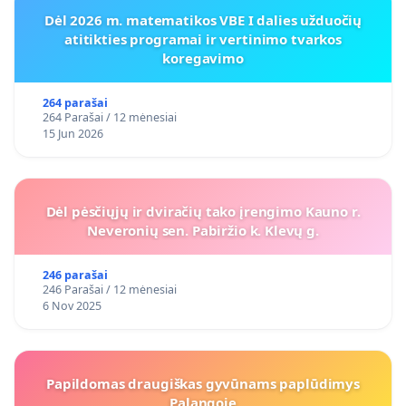
Dėl 2026 m. matematikos VBE I dalies užduočių
atitikties programai ir vertinimo tvarkos
koregavimo
264 parašai
264 Parašai / 12 mėnesiai
15 Jun 2026
Dėl pėsčiųjų ir dviračių tako įrengimo Kauno r.
Neveronių sen. Pabiržio k. Klevų g.
246 parašai
246 Parašai / 12 mėnesiai
6 Nov 2025
Papildomas draugiškas gyvūnams paplūdimys
Palangoje