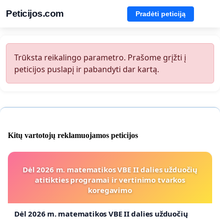
Peticijos.com
Pradėti peticiją
Trūksta reikalingo parametro. Prašome grįžti į
peticijos puslapį ir pabandyti dar kartą.
Kitų vartotojų reklamuojamos peticijos
Dėl 2026 m. matematikos VBE II dalies užduočių
atitikties programai ir vertinimo tvarkos
koregavimo
Dėl 2026 m. matematikos VBE II dalies užduočių