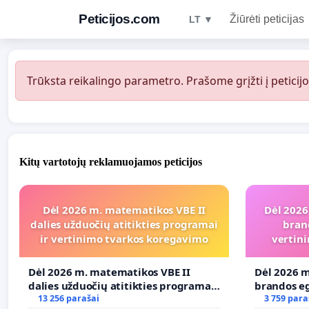
Peticijos.com
Žiūrėti peticijas
LT ▼
Trūksta reikalingo parametro. Prašome grįžti į peticijo
Kitų vartotojų reklamuojamos peticijos
Dėl 2026 m. matematikos VBE II
Dėl 2026
dalies užduočių atitikties programai
bran
ir vertinimo tvarkos koregavimo
vertini
Dėl 2026 m. matematikos VBE II
Dėl 2026 m
dalies užduočių atitikties programai
brandos eg
ir vertinimo tvarkos koregavimo
13 256 parašai
ir atitikt
3 759 para