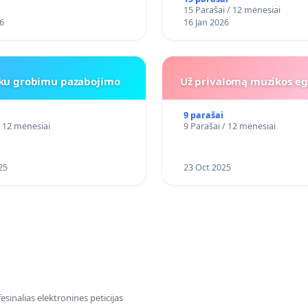
15 Parašai / 12 mėnesiai
6
16 Jan 2026
iku grobimu pazabojimo
Už privalomą muzikos eg
9 parašai
/ 12 mėnesiai
9 Parašai / 12 mėnesiai
25
23 Oct 2025
sinalias elektronines peticijas