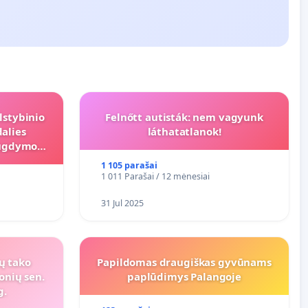
lstybinio
Felnőtt autisták: nem vagyunk
alies
láthatatlanok!
s ugdymo
1 105 parašai
1 011 Parašai / 12 mėnesiai
31 Jul 2025
ių tako
Papildomas draugiškas gyvūnams
onių sen.
paplūdimys Palangoje
g.