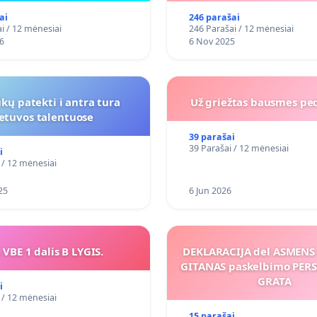
ai
246 parašai
i / 12 mėnesiai
246 Parašai / 12 mėnesiai
6
6 Nov 2025
kų patekti i antra tura
Už griežtas bausmes pe
ietuvos talentuose
39 parašai
39 Parašai / 12 mėnesiai
i
 / 12 mėnesiai
25
6 Jun 2026
 VBE 1 dalis B LYGIS.
DEKLARACIJA del ASMEN
GITANAS paskelbimo PE
GRATA
i
 / 12 mėnesiai
15 parašai