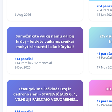
264 paraš
264 Paraša
6 Aug 2026
15 Jun 202
Sumažinkite vaikų namų darbų
2½ dzū
krūvį – leiskite vaikams sveikai
l
mokytis ir turėti laiko kūrybai!
48 paraša
48 Parašai
114 parašai
114 Parašai / 12 mėnesiai
9 Dec 2025
17 Nov 20
Išsaugokime Šeškinės Ozą ir
DĖL
Cedrono slėnį - STANEVIČIAUS G. 1,
VILNIUJE PAĖMIMO VISUOMENĖS
17 paraša
POREIKIAMS (IŠPIRKIMO) IR JO
17 Parašai
PRITAIKYMO VIEŠAJAI ŽELDYNŲ
884 parašai