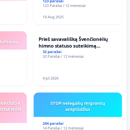
123 parašai
123 Parašai / 12 mėnesiai
19 Aug 2025
​Prieš savavališką Švenčionėlių
dofilams
himno statuso suteikimą
atlikėjos Živilės dainai
32 parašai
32 Parašai / 12 mėnesiai
4 Jul 2026
S NAUSEDA
STOP nelegalių migrantų
RSONA NON
antplūdžiui
244 parašai
14 Parašai / 12 mėnesiai