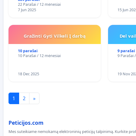
FUNKCIJAI
22 Parašai / 12 mėnesiai
7 Jun 2025
15 Jun 202
Gražinti Gyti Vilkeli Į darbą
Del va
10 parašai
9 parašai
10 Parašai / 12 mėnesiai
9 Parašai 
18 Dec 2025
19 Nov 20
1
2
»
Peticijos.com
Mes suteikiame nemokamą elektroninių peticijų talpinimą. Kurkite profe