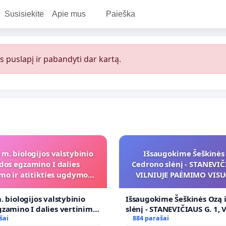
Susisiekite
Apie mus
Paieška
s puslapį ir pabandyti dar kartą.
 m. biologijos valstybinio
Išsaugokime Šeškinės 
dos egzamino I dalies
Cedrono slėnį - STANEVIČI
mo ir atitikties ugdymo
VILNIUJE PAĖMIMO VIS
programai
POREIKIAMS (IŠPIRKIMO
PRITAIKYMO VIEŠAJAI 
. biologijos valstybinio
Išsaugokime Šeškinės Ozą 
FUNKCIJAI
zamino I dalies vertinimo
slėnį - STANEVIČIAUS G. 1, 
ies ugdymo programai
šai
PAĖMIMO VISUOMENĖS PO
884 parašai