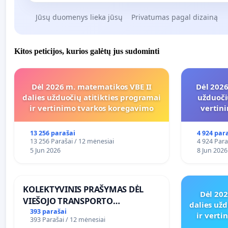
Jūsų duomenys lieka jūsų
Privatumas pagal dizainą
Kitos peticijos, kurios galėtų jus sudominti
Dėl 2026 m. matematikos VBE II
Dėl 2026
dalies užduočių atitikties programai
užduoči
ir vertinimo tvarkos koregavimo
vertin
13 256 parašai
4 924 par
13 256 Parašai / 12 mėnesiai
4 924 Para
5 Jun 2026
8 Jun 2026
KOLEKTYVINIS PRAŠYMAS DĖL
Dėl 20
VIEŠOJO TRANSPORTO
dalies užd
SUSISIEKIMO GERINIMO
393 parašai
ir vert
393 Parašai / 12 mėnesiai
VOSYLIUKŲ KAIME