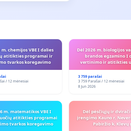
 m. chemijos VBE I dalies
Dėl 2026 m. biologijos va
ų atitikties programai ir
brandos egzamino I d
imo tvarkos koregavimo
vertinimo ir atitiktie
programai
ašai
3 759 parašai
šai / 12 mėnesiai
3 759 Parašai / 12 mėnesiai
8 Jun 2026
26 m. matematikos VBE I
Dėl pėsčiųjų ir dvirač
uočių atitikties programai
įrengimo Kauno r. Never
inimo tvarkos koregavimo
Pabiržio k. Klevų 