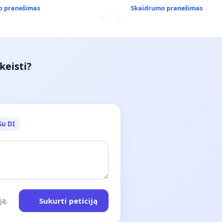
(IŠPIRKIMO) IR JO PRITAI
o pranešimas
Skaidrumo pranešimas
VIEŠAJAI ŽELDYNŲ FUNKCIJ
keisti?
Su DI
Sukurti peticiją
ją.