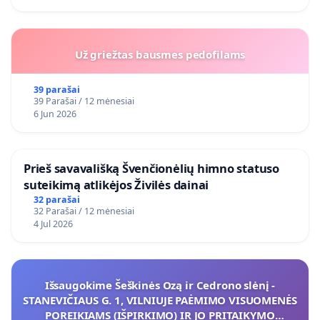
Už griežtas bausmes pedofilams
39 parašai
39 Parašai / 12 mėnesiai
6 Jun 2026
​Prieš savavališką Švenčionėlių himno statuso
suteikimą atlikėjos Živilės dainai
32 parašai
32 Parašai / 12 mėnesiai
4 Jul 2026
Išsaugokime Šeškinės Ozą ir Cedrono slėnį -
STANEVIČIAUS G. 1, VILNIUJE PAĖMIMO VISUOMENĖS
POREIKIAMS (IŠPIRKIMO) IR JO PRITAIKYMO