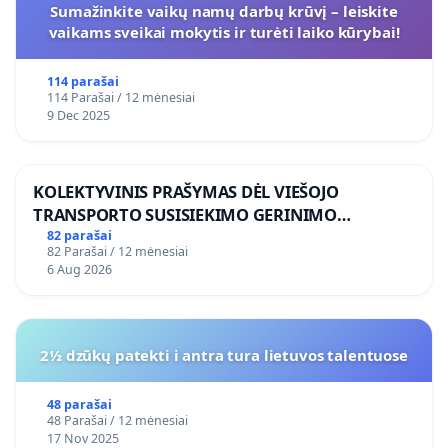
Sumažinkite vaikų namų darbų krūvį – leiskite
vaikams sveikai mokytis ir turėti laiko kūrybai!
114 parašai
114 Parašai / 12 mėnesiai
9 Dec 2025
KOLEKTYVINIS PRAŠYMAS DĖL VIEŠOJO
TRANSPORTO SUSISIEKIMO GERINIMO
VOSYLIUKŲ KAIME
82 parašai
82 Parašai / 12 mėnesiai
6 Aug 2026
2½ dzūkų patekti i antra tura lietuvos talentuose
48 parašai
48 Parašai / 12 mėnesiai
17 Nov 2025