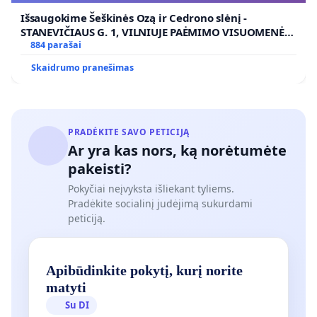
Išsaugokime Šeškinės Ozą ir Cedrono slėnį -
STANEVIČIAUS G. 1, VILNIUJE PAĖMIMO VISUOMENĖS
POREIKIAMS (IŠPIRKIMO) IR JO PRITAIKYMO VIEŠAJAI
884 parašai
ŽELDYNŲ FUNKCIJAI
Skaidrumo pranešimas
PRADĖKITE SAVO PETICIJĄ
Ar yra kas nors, ką norėtumėte
pakeisti?
Pokyčiai neįvyksta išliekant tyliems.
Pradėkite socialinį judėjimą sukurdami
peticiją.
Apibūdinkite pokytį, kurį norite
matyti
Su DI