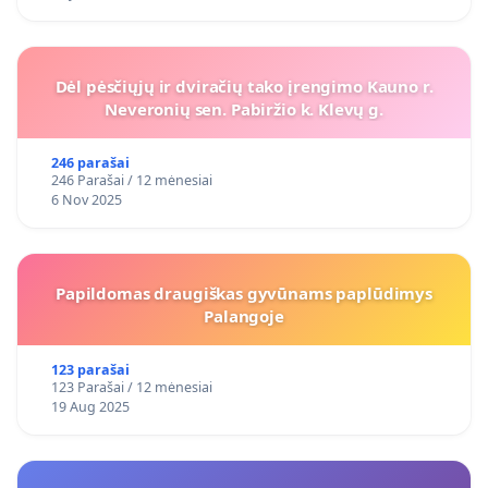
Dėl pėsčiųjų ir dviračių tako įrengimo Kauno r.
Neveronių sen. Pabiržio k. Klevų g.
246 parašai
246 Parašai / 12 mėnesiai
6 Nov 2025
Papildomas draugiškas gyvūnams paplūdimys
Palangoje
123 parašai
123 Parašai / 12 mėnesiai
19 Aug 2025