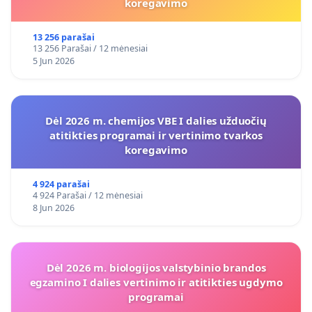
koregavimo
13 256 parašai
13 256 Parašai / 12 mėnesiai
5 Jun 2026
Dėl 2026 m. chemijos VBE I dalies užduočių
atitikties programai ir vertinimo tvarkos
koregavimo
4 924 parašai
4 924 Parašai / 12 mėnesiai
8 Jun 2026
Dėl 2026 m. biologijos valstybinio brandos
egzamino I dalies vertinimo ir atitikties ugdymo
programai