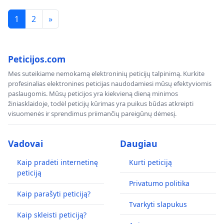
1
2
»
Peticijos.com
Mes suteikiame nemokamą elektroninių peticijų talpinimą. Kurkite
profesinalias elektronines peticijas naudodamiesi mūsų efektyviomis
paslaugomis. Mūsų peticijos yra kiekvieną dieną minimos
žiniasklaidoje, todėl peticijų kūrimas yra puikus būdas atkreipti
visuomenės ir sprendimus priimančių pareigūnų dėmesį.
Vadovai
Daugiau
Kaip pradėti internetinę
Kurti peticiją
peticiją
Privatumo politika
Kaip parašyti peticiją?
Tvarkyti slapukus
Kaip skleisti peticiją?