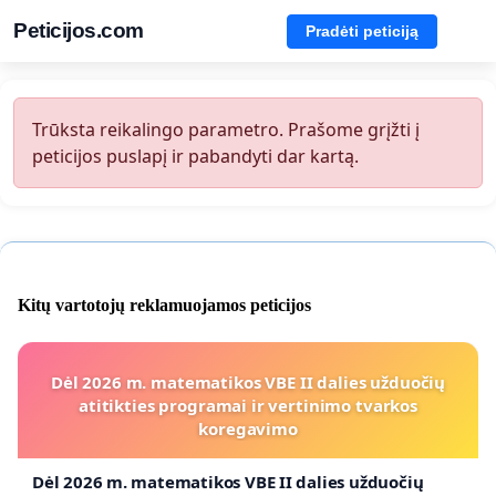
Peticijos.com
Pradėti peticiją
Trūksta reikalingo parametro. Prašome grįžti į
peticijos puslapį ir pabandyti dar kartą.
Kitų vartotojų reklamuojamos peticijos
Dėl 2026 m. matematikos VBE II dalies užduočių
atitikties programai ir vertinimo tvarkos
koregavimo
Dėl 2026 m. matematikos VBE II dalies užduočių