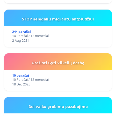
STOP nelegalių migrantų antplūdžiui
244 parašai
14 Parašai / 12 mėnesiai
2 Aug 2021
Gražinti Gyti Vilkeli Į darbą
10 parašai
10 Parašai / 12 mėnesiai
18 Dec 2025
Del vaiku grobimu pazabojimo