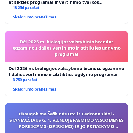
atitikties programai ir vertinimo tvarkos
koregavimo
13 256 parašai
Skaidrumo pranešimas
Dėl 2026 m. biologijos valstybinio brandos
egzamino I dalies vertinimo ir atitikties ugdymo
programai
Dėl 2026 m. biologijos valstybinio brandos egzamino
I dalies vertinimo ir atitikties ugdymo programai
3 759 parašai
Skaidrumo pranešimas
Išsaugokime Šeškinės Ozą ir Cedrono slėnį -
STANEVIČIAUS G. 1, VILNIUJE PAĖMIMO VISUOMENĖS
POREIKIAMS (IŠPIRKIMO) IR JO PRITAIKYMO
VIEŠAJAI ŽELDYNŲ FUNKCIJAI