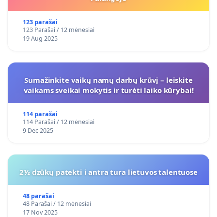
123 parašai
123 Parašai / 12 mėnesiai
19 Aug 2025
Sumažinkite vaikų namų darbų krūvį – leiskite
vaikams sveikai mokytis ir turėti laiko kūrybai!
114 parašai
114 Parašai / 12 mėnesiai
9 Dec 2025
2½ dzūkų patekti i antra tura lietuvos talentuose
48 parašai
48 Parašai / 12 mėnesiai
17 Nov 2025