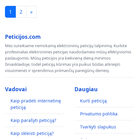
1
2
»
Peticijos.com
Mes suteikiame nemokamą elektroninių peticijų talpinimą. Kurkite
profesinalias elektronines peticijas naudodamiesi mūsų efektyviomis
paslaugomis. Mūsų peticijos yra kiekvieną dieną minimos
žiniasklaidoje, todėl peticijų kūrimas yra puikus būdas atkreipti
visuomenės ir sprendimus priimančių pareigūnų dėmesį.
Vadovai
Daugiau
Kaip pradėti internetinę
Kurti peticiją
peticiją
Privatumo politika
Kaip parašyti peticiją?
Tvarkyti slapukus
Kaip skleisti peticiją?