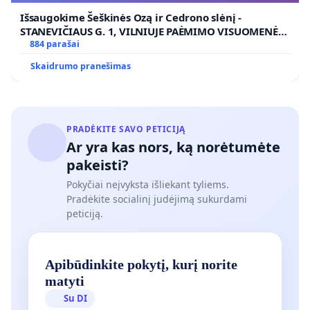
Išsaugokime Šeškinės Ozą ir Cedrono slėnį -
STANEVIČIAUS G. 1, VILNIUJE PAĖMIMO VISUOMENĖS
POREIKIAMS (IŠPIRKIMO) IR JO PRITAIKYMO VIEŠAJAI
884 parašai
ŽELDYNŲ FUNKCIJAI
Skaidrumo pranešimas
PRADĖKITE SAVO PETICIJĄ
Ar yra kas nors, ką norėtumėte
pakeisti?
Pokyčiai neįvyksta išliekant tyliems.
Pradėkite socialinį judėjimą sukurdami
peticiją.
Apibūdinkite pokytį, kurį norite
matyti
Su DI