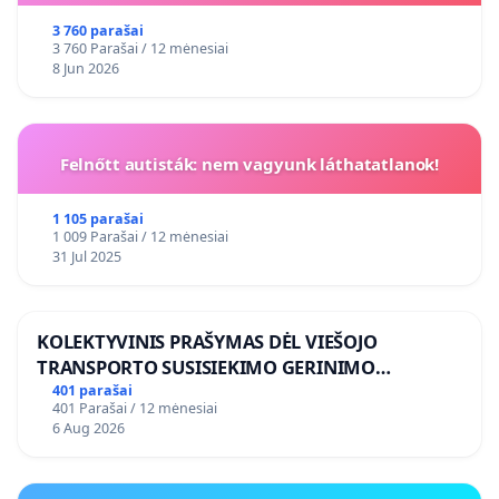
3 760 parašai
3 760 Parašai / 12 mėnesiai
8 Jun 2026
Felnőtt autisták: nem vagyunk láthatatlanok!
1 105 parašai
1 009 Parašai / 12 mėnesiai
31 Jul 2025
KOLEKTYVINIS PRAŠYMAS DĖL VIEŠOJO
TRANSPORTO SUSISIEKIMO GERINIMO
VOSYLIUKŲ KAIME
401 parašai
401 Parašai / 12 mėnesiai
6 Aug 2026