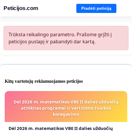
Peticijos.com
Pradėti peticiją
Trūksta reikalingo parametro. Prašome grįžti į
peticijos puslapį ir pabandyti dar kartą.
Kitų vartotojų reklamuojamos peticijos
Dėl 2026 m. matematikos VBE II dalies užduočių
atitikties programai ir vertinimo tvarkos
koregavimo
Dėl 2026 m. matematikos VBE II dalies užduočių