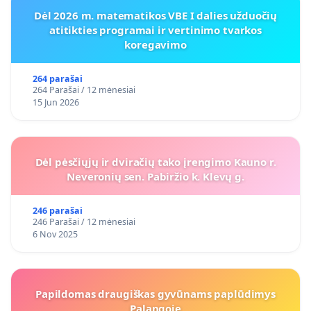
Dėl 2026 m. matematikos VBE I dalies užduočių
atitikties programai ir vertinimo tvarkos
koregavimo
264 parašai
264 Parašai / 12 mėnesiai
15 Jun 2026
Dėl pėsčiųjų ir dviračių tako įrengimo Kauno r.
Neveronių sen. Pabiržio k. Klevų g.
246 parašai
246 Parašai / 12 mėnesiai
6 Nov 2025
Papildomas draugiškas gyvūnams paplūdimys
Palangoje