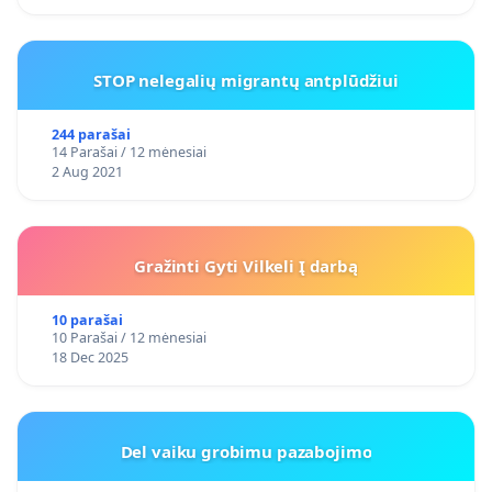
STOP nelegalių migrantų antplūdžiui
244 parašai
14 Parašai / 12 mėnesiai
2 Aug 2021
Gražinti Gyti Vilkeli Į darbą
10 parašai
10 Parašai / 12 mėnesiai
18 Dec 2025
Del vaiku grobimu pazabojimo