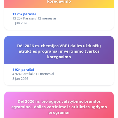
koregavimo
13 257 parašai
13 257 Parašai / 12 mėnesiai
5 Jun 2026
Dėl 2026 m. chemijos VBE I dalies užduočių
atitikties programai ir vertinimo tvarkos
koregavimo
4 924 parašai
4 924 Parašai / 12 mėnesiai
8 Jun 2026
Dėl 2026 m. biologijos valstybinio brandos
egzamino I dalies vertinimo ir atitikties ugdymo
programai