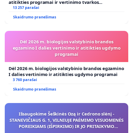
atitikties programai ir vertinimo tvarkos
koregavimo
13 257 parašai
Skaidrumo pranešimas
Dėl 2026 m. biologijos valstybinio brandos
egzamino I dalies vertinimo ir atitikties ugdymo
programai
Dėl 2026 m. biologijos valstybinio brandos egzamino
I dalies vertinimo ir atitikties ugdymo programai
3 760 parašai
Skaidrumo pranešimas
Išsaugokime Šeškinės Ozą ir Cedrono slėnį -
STANEVIČIAUS G. 1, VILNIUJE PAĖMIMO VISUOMENĖS
POREIKIAMS (IŠPIRKIMO) IR JO PRITAIKYMO
VIEŠAJAI ŽELDYNŲ FUNKCIJAI