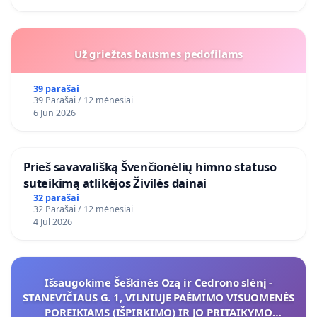
Už griežtas bausmes pedofilams
39 parašai
39 Parašai / 12 mėnesiai
6 Jun 2026
​Prieš savavališką Švenčionėlių himno statuso
suteikimą atlikėjos Živilės dainai
32 parašai
32 Parašai / 12 mėnesiai
4 Jul 2026
Išsaugokime Šeškinės Ozą ir Cedrono slėnį -
STANEVIČIAUS G. 1, VILNIUJE PAĖMIMO VISUOMENĖS
POREIKIAMS (IŠPIRKIMO) IR JO PRITAIKYMO