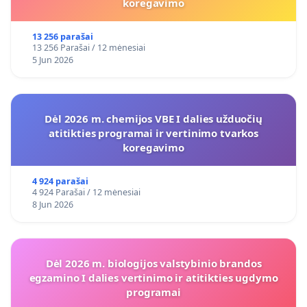
koregavimo
13 256 parašai
13 256 Parašai / 12 mėnesiai
5 Jun 2026
Dėl 2026 m. chemijos VBE I dalies užduočių
atitikties programai ir vertinimo tvarkos
koregavimo
4 924 parašai
4 924 Parašai / 12 mėnesiai
8 Jun 2026
Dėl 2026 m. biologijos valstybinio brandos
egzamino I dalies vertinimo ir atitikties ugdymo
programai