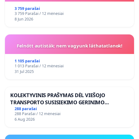
3 759 parašai
3 759 Parašai / 12 mėnesiai
8 Jun 2026
Felnőtt autisták: nem vagyunk láthatatlanok!
1 105 parašai
1 013 Parašai / 12 mėnesiai
31 Jul 2025
KOLEKTYVINIS PRAŠYMAS DĖL VIEŠOJO
TRANSPORTO SUSISIEKIMO GERINIMO
VOSYLIUKŲ KAIME
288 parašai
288 Parašai / 12 mėnesiai
6 Aug 2026