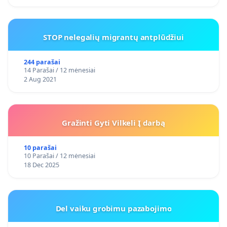
STOP nelegalių migrantų antplūdžiui
244 parašai
14 Parašai / 12 mėnesiai
2 Aug 2021
Gražinti Gyti Vilkeli Į darbą
10 parašai
10 Parašai / 12 mėnesiai
18 Dec 2025
Del vaiku grobimu pazabojimo