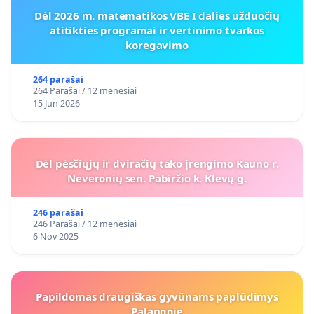
Dėl 2026 m. matematikos VBE I dalies užduočių
atitikties programai ir vertinimo tvarkos
koregavimo
264 parašai
264 Parašai / 12 mėnesiai
15 Jun 2026
Dėl pėsčiųjų ir dviračių tako įrengimo Kauno r.
Neveronių sen. Pabiržio k. Klevų g.
246 parašai
246 Parašai / 12 mėnesiai
6 Nov 2025
Papildomas draugiškas gyvūnams paplūdimys
Palangoje