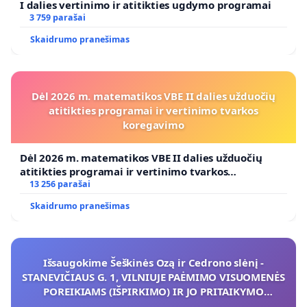
I dalies vertinimo ir atitikties ugdymo programai
3 759 parašai
Skaidrumo pranešimas
Dėl 2026 m. matematikos VBE II dalies užduočių
atitikties programai ir vertinimo tvarkos
koregavimo
Dėl 2026 m. matematikos VBE II dalies užduočių
atitikties programai ir vertinimo tvarkos
koregavimo
13 256 parašai
Skaidrumo pranešimas
Išsaugokime Šeškinės Ozą ir Cedrono slėnį -
STANEVIČIAUS G. 1, VILNIUJE PAĖMIMO VISUOMENĖS
POREIKIAMS (IŠPIRKIMO) IR JO PRITAIKYMO
VIEŠAJAI ŽELDYNŲ FUNKCIJAI