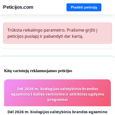
Peticijos.com
Pradėti peticiją
Trūksta reikalingo parametro. Prašome grįžti į
peticijos puslapį ir pabandyti dar kartą.
Kitų vartotojų reklamuojamos peticijos
Dėl 2026 m. biologijos valstybinio brandos
egzamino I dalies vertinimo ir atitikties ugdymo
programai
Dėl 2026 m. biologijos valstybinio brandos egzamino