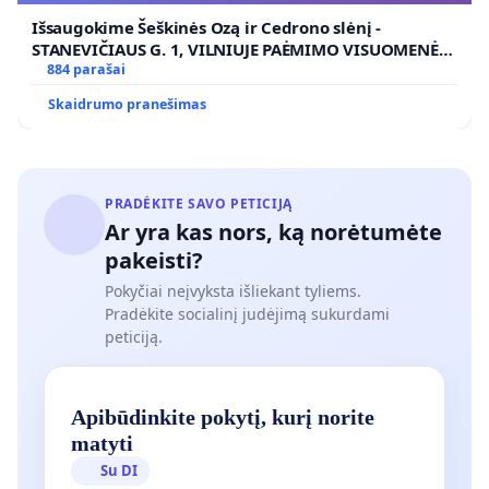
Išsaugokime Šeškinės Ozą ir Cedrono slėnį -
STANEVIČIAUS G. 1, VILNIUJE PAĖMIMO VISUOMENĖS
POREIKIAMS (IŠPIRKIMO) IR JO PRITAIKYMO VIEŠAJAI
884 parašai
ŽELDYNŲ FUNKCIJAI
Skaidrumo pranešimas
PRADĖKITE SAVO PETICIJĄ
Ar yra kas nors, ką norėtumėte
pakeisti?
Pokyčiai neįvyksta išliekant tyliems.
Pradėkite socialinį judėjimą sukurdami
peticiją.
Apibūdinkite pokytį, kurį norite
matyti
Su DI