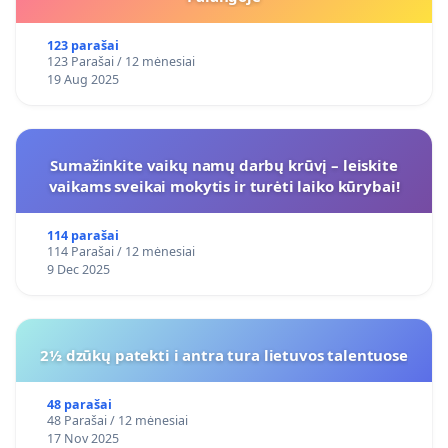
123 parašai
123 Parašai / 12 mėnesiai
19 Aug 2025
Sumažinkite vaikų namų darbų krūvį – leiskite
vaikams sveikai mokytis ir turėti laiko kūrybai!
114 parašai
114 Parašai / 12 mėnesiai
9 Dec 2025
2½ dzūkų patekti i antra tura lietuvos talentuose
48 parašai
48 Parašai / 12 mėnesiai
17 Nov 2025