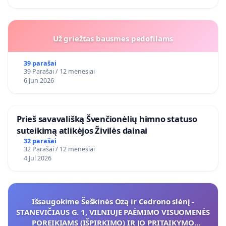
Už griežtas bausmes pedofilams
39 parašai
39 Parašai / 12 mėnesiai
6 Jun 2026
​Prieš savavališką Švenčionėlių himno statuso
suteikimą atlikėjos Živilės dainai
32 parašai
32 Parašai / 12 mėnesiai
4 Jul 2026
Išsaugokime Šeškinės Ozą ir Cedrono slėnį -
STANEVIČIAUS G. 1, VILNIUJE PAĖMIMO VISUOMENĖS
POREIKIAMS (IŠPIRKIMO) IR JO PRITAIKYMO